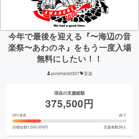
今年で最後を迎える『〜海辺の音
楽祭〜あわのネ』をもう一度入場
無料にしたい！！
yonehara0307
音楽
現在の支援総額
375,500
円
終了
25
%達成
目標金額
1,500,000
円
支援者数
39
人