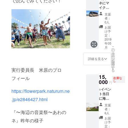
で読んでみてください！
カーで
ネにマ
定で
す。 ・
イクロ
す。
Tシャツ
バスを
支援
のサイ
チャー
者：
ズ/色に
ターす
0人
関して
るスペ
お届
は募集
シャル
け予
終了後
プラ
定：
に各自
ン：
2019
年05
聞き取
200,000
こ
月
り作製
円
の
リ
となり
・
タ
ー
ます。
イベン
ン
詳細を見る
を
１０種
ト当日
選
択
類は色
にマイ
す
実行委員長 米原のプロ
る
展開す
クロバ
15,
る予定
ス28人
フィール
在庫な
です。
乗りで
000
し
円
・サイ
都内か
○イベン
ズはひ
ら往復
https://flowerpark.naturum.ne
ト当日
とまず
送迎し
に海辺
.jp/e2846427.html
版の大
ます。
の特別
きさの
・
支援
区画で
関係で
現地で
者：
『〜海辺の音楽祭〜あわの
車乗り
大人用
はBBQ
6人
入れ
のみ、
セット
お届
ネ』昨年の様子
CAMP
女性用
付きの
け予
できる
と男性
席をご
定：