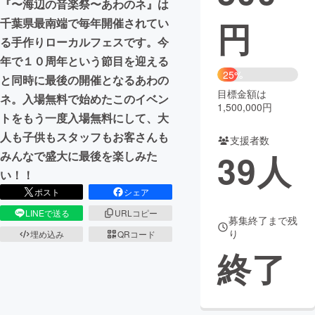
『〜海辺の音楽祭〜あわのネ』は
円
千葉県最南端で毎年開催されてい
まちづくり・地域活性化
る手作りローカルフェスです。今
年で１０周年という節目を迎える
CAMPFIRE for Social Good
CAMPFIRE Creation
25%
と同時に最後の開催となるあわの
CAMPFIREふるさと納税
machi-ya
コミュニティ
目標金額は
ネ。入場無料で始めたこのイベン
1,500,000円
トをもう一度入場無料にして、大
人も子供もスタッフもお客さんも
支援者数
39
人
みんなで盛大に最後を楽しみた
い！！
ポスト
シェア
LINEで送る
URLコピー
募集終了まで残
り
埋め込み
QRコード
終了