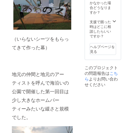
かなかった場
合どうなりま
すか？
支援で困った
時はどこに相
談したらいい
ですか？
（いらないシーツをもらっ
ヘルプページを
てきて作った幕）
見る
このプロジェクト
の問題報告は
こち
地元の仲間と地元のアー
ら
よりお問い合わ
ティストを呼んで海沿いの
せください
公園で開催した第一回目は
少し大きなホームパー
ティーみたいな緩さと規模
でした。