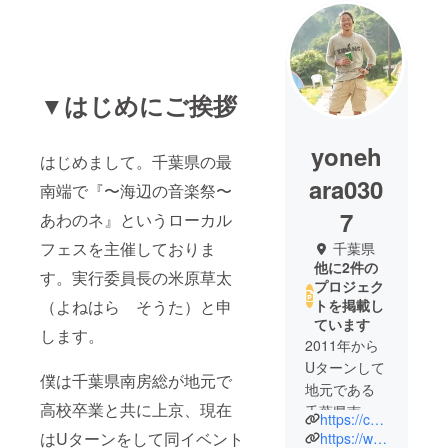
▼はじめにご挨拶
yoneh
はじめまして。千葉県の最
ara030
南端で『〜海辺の音楽祭〜
7
あわのネ』というローカル
フェスを主催しておりま
千葉県
他に2件の
す。実行委員長の米原草太
プロジェク
（よねはら そうた）と申
トを掲載し
ています
します。
2011年から
Uターンして
僕は千葉県南房総が地元で
地元である
高校卒業と共に上京、現在
千葉県南房
https://chochin3939.wixsite.com/sakaba
総で活動し
はUターンをして同イベント
https://www.instagram.com/suzuki.souta39/