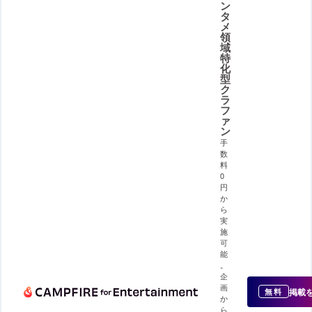
ン
タ
メ
領
域
特
化
型
ク
ラ
フ
ァ
ン
手
数
料
0
円
か
ら
実
施
可
能
。
企
画
掲載
無料
か
ら