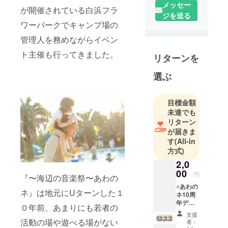
ておりま
メッセー
が開催されている白浜フラ
す。
ジを送る
ワーパークでキャンプ場の
・提灯酒
場 接客担
管理人を務めながらイベン
当
ト主催も行ってきました。
リターンを
・ワンコ専
用キャンプ
選ぶ
場 管理人
・貸別荘
目標金額
WARAKU 管
未達でも
理人
リターン
が届きま
す
(All-in
方式)
2,0
00
円
『〜海辺の音楽祭〜あわの
○あわの
ネ』は地元にUターンした１
ネ10周
年デザ
０年前、あまりにも若者の
イン
支援
ステッ
活動の場や遊べる場がない
者：
カー4