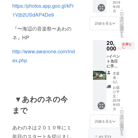
チケッ
2019
用も用
用意さ
https://photos.app.goo.gl/kFr
年05
ト：
意しま
せてい
こ
月
15,000
す。
ただき
の
1Vjb2USdAP4De9
リ
円/１区
※要
食材持
タ
ー
画
望が多
ち込み
ン
詳細を見る
を
・
ければ
でBBQ
『〜海辺の音楽祭〜あわの
選
択
イベン
子供用
可能
す
る
ネ』HP
ト当日
も作成
・
20,
に海辺
する予
別途料
在庫な
区画で
000
定で
金にな
し
円
http://www.awanone.com/ind
オート
す。
ります
○イベン
キャン
が、テ
ex.php
ト当日
プがで
ントレ
に手ぶ
きま
ンタル
らで
す。
やホテ
支援
CAMP
(6m×6
ルでの
者：
できる
mエリ
宿泊も
3人
チケッ
ア)
可能で
お届
ト：
・
す
け予
20,000
テント
定：
▼あわのネの今
円/１区
2019
などは
※場所
年05
画
各自持
やスケ
まで
こ
月
・
ち込み
の
ジュー
リ
イベン
となり
タ
ルなど
ー
ト当日
ます。
ン
は応相
詳細を見る
を
に手ぶ
・
選
談
あわのネは２０１０年に１
択
らで
６組限
す
る
CAMP
定とな
年目のスタートを切りまし
このプロ