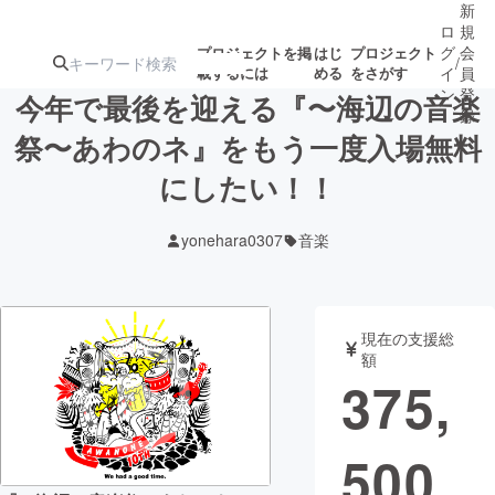
新
ロ
規
グ
会
プロジェクトを掲
はじ
プロジェクト
/
載するには
める
をさがす
イ
員
ン
登
今年で最後を迎える『〜海辺の音楽
録
祭〜あわのネ』をもう一度入場無料
にしたい！！
人気のプロ
注目のリ
注目の新着プロ
募集終了が近いプ
もうすぐ公開
ジェクト
ターン
ジェクト
ロジェクト
されます
yonehara0307
音楽
アート・写真
音楽
現在の支援総
テクノロジー・ガジェット
ゲーム・サ
額
375,
映像・映画
書籍・雑誌
500
ビジネス・起業
チャレンジ