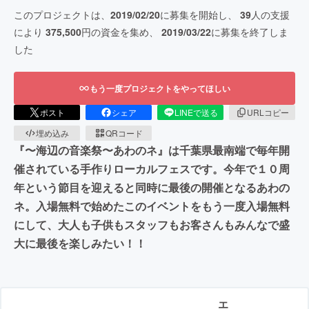
このプロジェクトは、
2019/02/20
に募集を開始し、
39
人の支援
により
375,500
円の資金を集め、
2019/03/22
に募集を終了しま
した
もう一度プロジェクトをやってほしい
ポスト
シェア
LINEで送る
URLコピー
埋め込み
QRコード
『〜海辺の音楽祭〜あわのネ』は千葉県最南端で毎年開
催されている手作りローカルフェスです。今年で１０周
年という節目を迎えると同時に最後の開催となるあわの
ネ。入場無料で始めたこのイベントをもう一度入場無料
にして、大人も子供もスタッフもお客さんもみんなで盛
大に最後を楽しみたい！！
エ