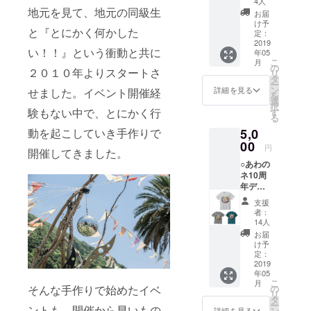
4人
枚：
地元を見て、地元の同級生
お届
2,000円
け予
と『とにかく何かした
・オリ
定：
ジナル
2019
い！！』という衝動と共に
年05
デザイ
こ
月
ンの
の
２０１０年よりスタートさ
リ
8cm円
タ
ー
形ス
ン
詳細を見る
せました。イベント開催経
を
テッ
選
択
カーで
験もない中で、とにかく行
す
る
す。 ・
5,0
動を起こしていき手作りで
車やパ
ソコン
00
円
開催してきました。
などに
○あわの
貼って
ネ10周
かっこ
年デザ
良く発
イン T
信して
支援
シャツ
くださ
者：
１枚：
い。
14人
5,000
お届
円
け予
・サイ
定：
ズ/色に
2019
年05
関して
こ
月
は募集
の
そんな手作りで始めたイベ
リ
終了後
タ
ー
に各自
ントも、開催から早いもの
ン
詳細を見る