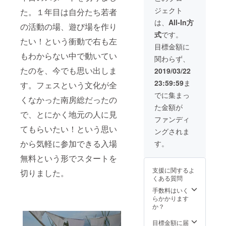
が楽し
ります
ジェクト
た。１年目は自分たち若者
めるチ
ケット
は、
All-In方
の活動の場、遊び場を作り
・
式
です。
テン
たい！という衝動で右も左
ト、寝
目標金額に
具、
もわからない中で動いてい
関わらず、
タープ
、机
たのを、今でも思い出しま
2019/03/22
椅子、
23:59:59
ま
BBQ機
す。フェスという文化が全
材が
でに集まっ
くなかった南房総だったの
セット
た金額が
された
で、とにかく地元の人に見
手ぶら
ファンディ
プラン
てもらいたい！という思い
ングされま
・
３組限
から気軽に参加できる入場
す。
定とな
ります
無料という形でスタートを
支援に関するよ
切りました。
くある質問
手数料はいく
らかかります
か？
目標金額に届