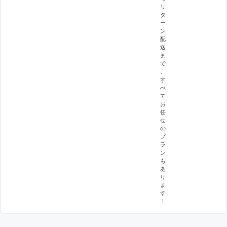
リ
タ
ー
ン
配
送
ま
で
、
す
べ
て
お
任
せ
の
プ
ラ
ン
も
あ
り
ま
す
！