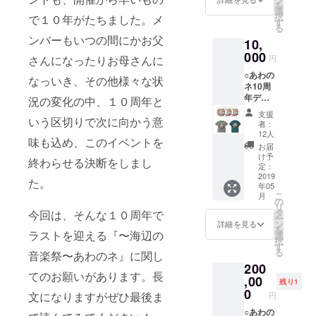
を
聞き取
選
択
で１０年がたちました。メ
り作製
す
る
となり
ンバーもいつの間にかお父
10,
ます。
１０種
000
円
さんになったりお母さんに
類は色
○あわの
展開す
なっいき、その他様々な状
ネ10周
る予定
年デザ
です。
況の変化の中、１０周年と
イン
・サイ
支援
グッズ
いう区切りで次に向かう意
ズはひ
者：
ペア
とまず
12人
味も込め、このイベントを
セッ
版の大
お届
ト：
きさの
け予
終わらせる決断をしまし
10,000
関係で
定：
円 ・T
2019
大人用
た。
年05
シャツ
のみ、
こ
月
２枚、
女性用
の
リ
ステッ
と男性
タ
今回は、そんな１０周年で
ー
カー２
用も用
ン
詳細を見る
を
枚セッ
ラストを迎える『〜海辺の
意しま
選
択
ト ・オ
す。
す
る
音楽祭〜あわのネ』に関し
リジナ
※要
200
ルデザ
望が多
てのお願いがあります。長
インの
,00
ければ
残り1
8cm円
子供用
0
文になりますがぜひ最後ま
円
形ス
も作成
テッ
○あわの
する予