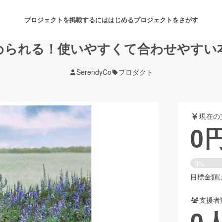
プロジェクトを掲載するには
はじめる
プロジェクトをさがす
められる！使いやすくて合わせやすい
SerendyCo
プロダクト
注目のリターン
注目の新着プロジェクト
募集終了が近いプロジェクト
も
現在の
音楽
舞台・パフォーマンス
0
ゲーム・サービス開発
フード・飲食店
0%
書籍・雑誌出版
アニメ・漫画
目標金額は2
支援者
チャレンジ
ビューティー・ヘルスケ
0