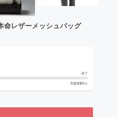
本命レザーメッシュバッグ
終了
支援者数
0
人