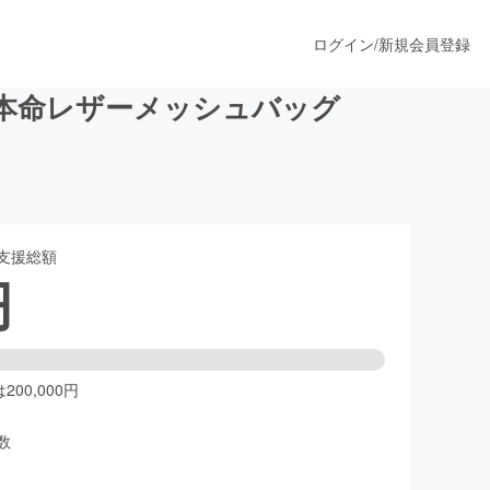
ログイン
/
新規会員登録
本命レザーメッシュバッグ
うすぐ公開されます
支援総額
プロダクト
円
ファッション
スポーツ
00,000円
数
ア
ソーシャルグッド
人