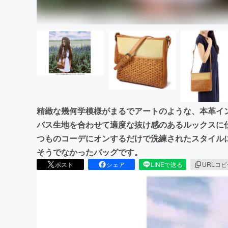
精緻な幾何学模様がまるでアートのような、本革イ
バス生地を合わせて適度な抜け感のあるルックスに
つものコーデにオンするだけで洗練されたスタイル
そうでなかったバッグです。
ポスト
シェア
LINEで送る
URLコ