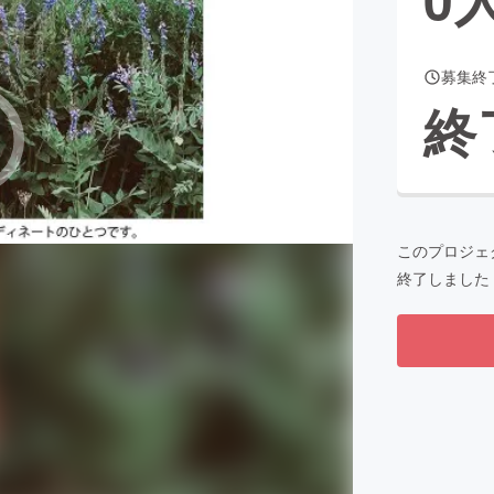
募集終
CAMPFIRE for Social Good
CAMPFIRE Creation
終
CAMPFIREふるさと納税
machi-ya
コミュニティ
このプロジェ
終了しました