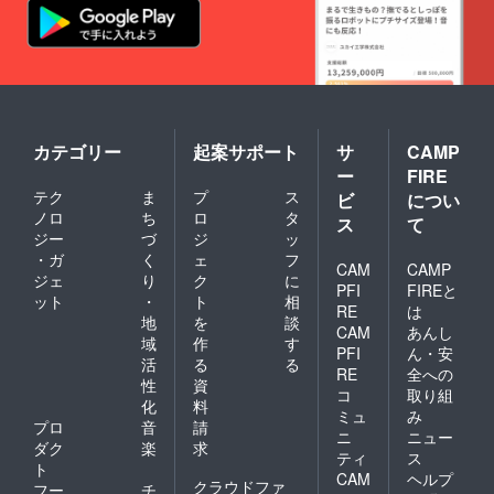
カテゴリー
起案サポート
サ
CAMP
ー
FIRE
テク
ま
プ
ス
ビ
につい
ノロ
ち
ロ
タ
ス
て
ジー
づ
ジ
ッ
・ガ
く
ェ
フ
CAM
CAMP
ジェ
り
ク
に
PFI
FIREと
ット
・
ト
相
RE
は
地
を
談
CAM
あんし
域
作
す
PFI
ん・安
活
る
る
RE
全への
性
資
コ
取り組
化
料
ミュ
み
プロ
音
請
ニ
ニュー
ダク
楽
求
ティ
ス
ト
CAM
ヘルプ
クラウドファ
フー
チ