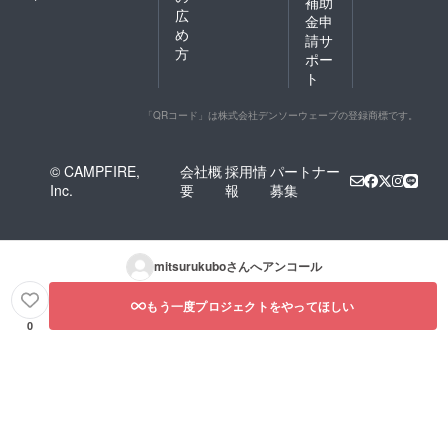
補助
広
金申
め
請サ
方
ポー
ト
「QRコード」は株式会社デンソーウェーブの登録商標です。
© CAMPFIRE,
会社概
採用情
パートナー
Inc.
要
報
募集
mitsurukubo
さんへアンコール
もう一度プロジェクトをやってほしい
0