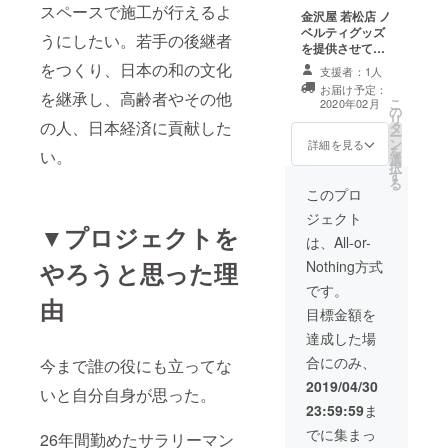
スペースで施工が行えるよ
金沢屋 若松店 ノ
ベルティグッズ
うにしたい。若手の後継者
を提供させてい
ただきます。
をつくり、日本の和の文化
支援者：1人
お届け予定：
を継承し、高齢者やその他
こ
2020年02月
の
リ
の人、日本経済に貢献した
タ
ー
ン
詳細を見る
を
い。
選
択
す
る
このプロ
ジェクト
▼プロジェクトを
は、All-or-
やろうと思った理
Nothing方式
です。
由
目標金額を
達成した場
合にのみ、
今まで誰の役にも立ってな
2019/04/30
いと自分自身が思った。
23:59:59
ま
でに集まっ
26年間勤めたサラリーマン