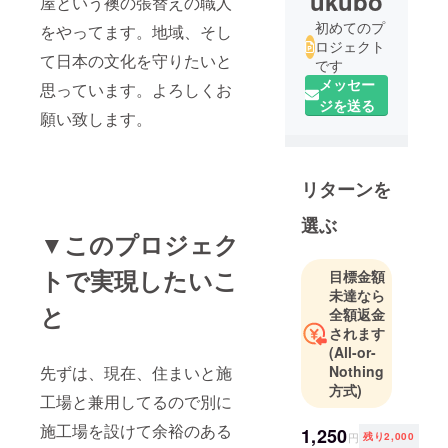
ukubo
屋という襖の張替えの職人
初めてのプ
をやってます。地域、そし
ロジェクト
て日本の文化を守りたいと
です
メッセー
思っています。よろしくお
ジを送る
願い致します。
リターンを
選ぶ
▼このプロジェク
トで実現したいこ
目標金額
未達なら
と
全額返金
されます
(All-or-
先ずは、現在、住まいと施
Nothing
方式)
工場と兼用してるので別に
施工場を設けて余裕のある
1,250
円
残り2,000