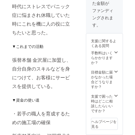
た金額が
時代にストレスでパニック
ファンディ
症に悩まされ休職していた
ングされま
時にこれを機に人の役に立
す。
ちたいと思った。
支援に関するよ
くある質問
▼これまでの活動
手数料はいく
らかかります
張替本舗 金沢屋に加盟し、
か？
自分自身のスキルなどを身
目標金額に届
につけて、お客様にサービ
かなかった場
合どうなりま
スを提供している。
すか？
支援で困った
▼資金の使い道
時はどこに相
談したらいい
ですか？
・若手の職人を育成するた
めの施工場の確保
ヘルプページを
見る