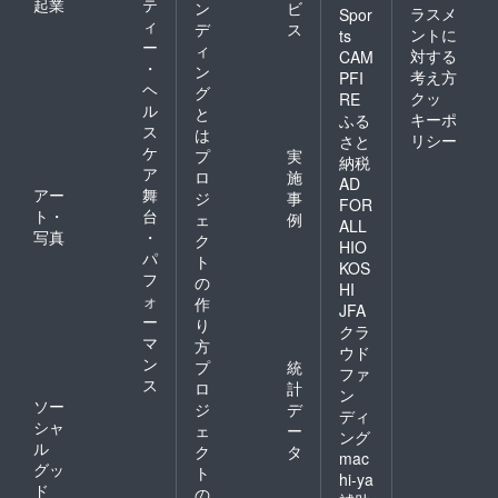
起業
テ
ン
ビ
ラスメ
Spor
ィ
デ
ス
ントに
ts
ー
ィ
対する
CAM
・
ン
考え方
PFI
ヘ
グ
クッ
RE
ル
と
キーポ
ふる
ス
は
リシー
さと
ケ
プ
実
納税
ア
ロ
施
AD
アー
舞
ジ
事
FOR
ト・
台
ェ
例
ALL
写真
・
ク
HIO
パ
ト
KOS
フ
の
HI
ォ
作
JFA
ー
り
クラ
マ
方
ウド
ン
プ
統
ファ
ス
ロ
計
ン
ソー
ジ
デ
ディ
シャ
ェ
ー
ング
ル
ク
タ
mac
グッ
ト
hi-ya
ド
の