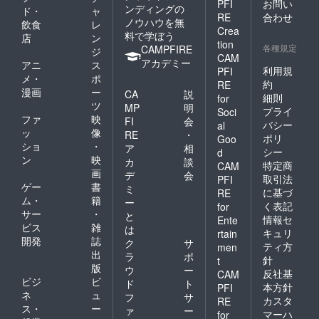
PFI
お問い
ンディングの
ド・
ャ
RE
合わせ
ノウハウを無
飲食
レ
Crea
料で学ぼう
店
ン
tion
各種規定
CAMPFIRE
ジ
CAM
アカデミー
アニ
ス
利用規
PFI
メ・
ポ
約
RE
漫画
ー
CA
説
細則
for
ツ
MP
明
プライ
Soci
ファ
映
FI
会
バシー
al
ッ
像
RE
・
ポリ
Goo
ショ
・
ア
相
シー
d
ン
映
カ
談
特定商
CAM
画
デ
会
取引法
PFI
ゲー
書
ミ
に基づ
RE
ム・
籍
ー
く表記
for
サー
・
と
情報セ
Ente
ビス
雑
は
キュリ
rtain
開発
誌
ク
サ
ティ方
men
出
ラ
ポ
針
t
版
ウ
ー
反社基
CAM
ビジ
ビ
ド
ト
本方針
PFI
ネ
ュ
フ
サ
カスタ
RE
ス・
ー
ァ
ー
マーハ
for