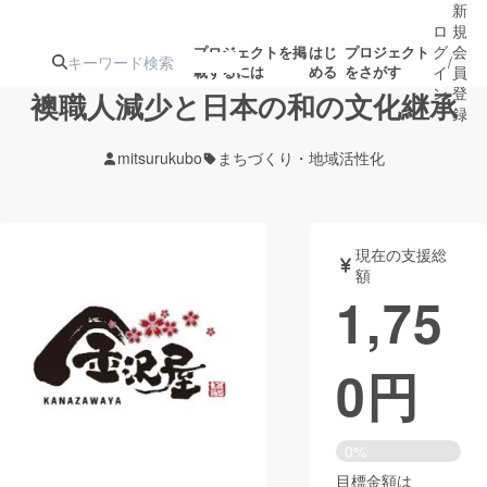
新
ロ
規
グ
会
プロジェクトを掲
はじ
プロジェクト
/
載するには
める
をさがす
イ
員
ン
登
襖職人減少と日本の和の文化継承
録
mitsurukubo
まちづくり・地域活性化
人気のプロ
注目のリ
注目の新着プロ
募集終了が近いプ
もうすぐ公開
ジェクト
ターン
ジェクト
ロジェクト
されます
現在の支援総
額
アート・写真
音楽
1,75
テクノロジー・ガジェット
ゲーム・サ
0
円
映像・映画
書籍・雑誌
0%
ビジネス・起業
チャレンジ
目標金額は