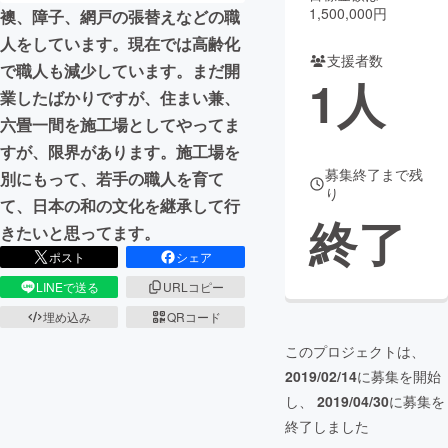
1,500,000円
襖、障子、網戸の張替えなどの職
まちづくり・地域活性化
人をしています。現在では高齢化
支援者数
で職人も減少しています。まだ開
1
人
業したばかりですが、住まい兼、
CAMPFIRE for Social Good
CAMPFIRE Creation
六畳一間を施工場としてやってま
CAMPFIREふるさと納税
machi-ya
コミュニティ
すが、限界があります。施工場を
募集終了まで残
別にもって、若手の職人を育て
り
て、日本の和の文化を継承して行
終了
きたいと思ってます。
ポスト
シェア
LINEで送る
URLコピー
埋め込み
QRコード
このプロジェクトは、
2019/02/14
に募集を開始
し、
2019/04/30
に募集を
終了しました