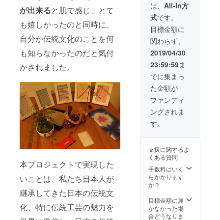
ます。
刀鍛冶
は、
All-In方
流イベント
が出来る
と肌で感じ、とて
体験ご
式
です。
の主催を行
招待＋
も嬉しかったのと同時に、
刀鍛冶
なっており
目標金額に
職人が
自分が伝統文化のことを何
ました。
関わらず、
彫る名
入れ金
も知らなかったのだと気付
2019/04/30
属プ
今回クラウ
23:59:59
ま
レート
かされました。
ドファン
でに集まっ
ディングに
た金額が
挑戦させて
ファンディ
頂く理由
ングされま
は、これま
す。
で会社員と
しての給料
から活動費
支援に関するよ
くある質問
を捻出して
本プロジェクトで実現した
おりました
手数料はいく
らかかります
いことは、私たち日本人が
が、個人で
か？
は結構負担
継承してきた日本の伝統文
目標金額に届
が大きく、
化、特に伝統工芸の魅力を
かなかった場
出来ること
合どうなりま