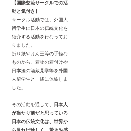
【国際交流サークルでの活
頂きたいと
思っており
動と気付き】
ます。
サークル活動では、外国人
一人でも多
留学生に日本の伝統文化を
くの仲間
が、本プロ
紹介する活動を行なってお
ジェクトを
りました。
通して出来
折り紙やけん玉等の手軽な
れば嬉しく
思います。
ものから、着物の着付けや
日本酒の酒蔵見学等を外国
どうぞよろ
人留学生と一緒に体験しま
しくお願い
した。
申し上げま
す。
その活動を通して、
日本人
が当たり前だと思っている
日本の伝統文化は、世界か
ら見れば珍しく、驚きや感