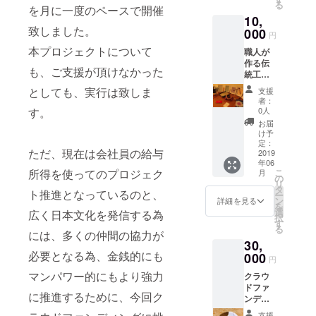
る
②苔玉
を月に一度のペースで開催
ドライブで
10,
（園
は良く温泉
致しました。
芸） ③
000
円
旅館に行き
ランプ
本プロジェクトについて
職人が
シェー
ますが、お
作る伝
ド（水
も、ご支援が頂けなかった
風呂上がり
統工芸
引） ④
品 ご支
手ぬぐ
の舟盛りと
としても、実行は致しま
支援
援頂い
い（雪
者：
日本酒の組
た際
花絞
0人
す。
み合わせは
に、下
り）
お届
記の伝
け予
世界一だと
統工芸
定：
個人的に
ただ、現在は会社員の給与
品４点
2019
年06
を提供
思っていま
こ
所得を使ってのプロジェク
月
致しま
の
す。
リ
す。 ①
タ
ト推進となっているのと、
ー
インテ
ン
詳細を見る
を
リアミ
選
広く日本文化を発信する為
択
ニ畳
す
個人事業主
る
（畳）
には、多くの仲間の協力が
30,
として、活
②苔玉
必要となる為、金銭的にも
（園
000
動をしよう
円
芸） ③
と思った
マンパワー的にもより強力
クラウ
ランプ
ドファ
シェー
きっかけ
に推進するために、今回ク
ンディ
ド（水
は、学生時
ング限
引） ④
支援