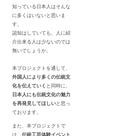
大学： 早稲
知っている日本人はそんな
田大学。テ
に多くはいないと思いま
ニスサーク
す。
ルと国際交
流サークル
認知はしていても、人に紹
で活動。
介出来る人は少ないのでは
就職： 某総
無いでしょうか。
合印刷会社
営業職→某
製鉄メイン
本プロジェクトを通して、
の会社で経
外国人により多くの伝統文
営企画職
化を伝えていく
と同時に、
日本人にも伝統文化の魅力
を再発見してほしい
と思っ
ております。
また、本プロジェクトで
は、
伝統工芸体験イベント