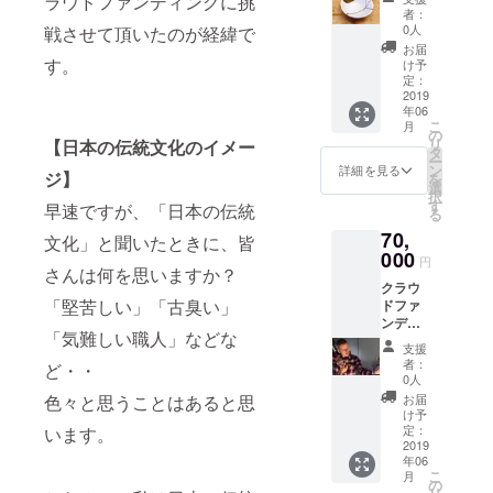
ラウドファンディングに挑
代に所属し
定！ 金
手ぬぐ
者：
継ぎ湯
い（雪
0人
戦させて頂いたのが経緯で
た国際交流
呑み体
花絞
お届
サークルで
験ご招
り）
す。
け予
待+お礼
の活動で
定：
のビデ
2019
す。
年06
オメッ
こ
月
セージ
の
リ
【日本の伝統文化のイメー
＊体験
タ
活動内容
ー
につい
ン
詳細を見る
ジ】
は、日本の
を
て：
選
択
伝統文化を
日時：
す
早速ですが、「日本の伝統
る
ご希望
外国人留学
70,
に合わ
文化」と聞いたときに、皆
生に伝える
せて調
000
円
整しま
さんは何を思いますか？
というもの
クラウ
す 場
でしたが、
「堅苦しい」「古臭い」
ドファ
所：東
日本の伝統
ンディ
京都高
「気難しい職人」などな
ング限
円寺
文化が海外
支援
定！ 刀
人数：
者：
ど・・
の人に与え
鍛冶体
最大4名
0人
験ご招
るインパク
交通
お届
色々と思うことはあると思
待＋刀
費につ
け予
トに気付い
鍛冶職
いて
定：
います。
たのと、自
人が彫
2019
は、ご
年06
る名入
支援者
国の文化で
こ
月
れ金属
のご負
の
外国人に驚