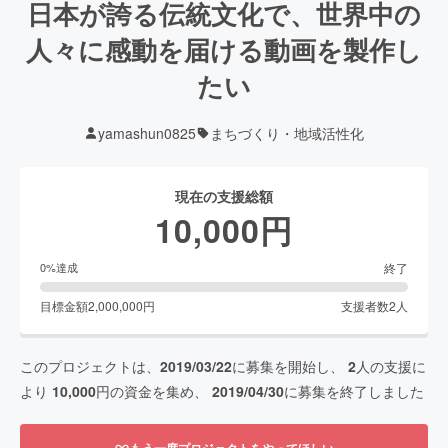
日本が誇る伝統文化で、世界中の
人々に感動を届ける動画を製作し
たい
yamashun0825
まちづくり・地域活性化
現在の支援総額
10,000
円
終了
0
%達成
目標金額
2,000,000
円
支援者数
2
人
このプロジェクトは、
2019/03/22
に募集を開始し、
2
人の支援に
より
10,000
円の資金を集め、
2019/04/30
に募集を終了しました
もう一度プロジェクトをやってほしい