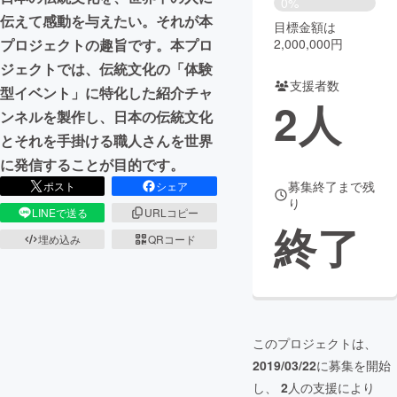
0%
伝えて感動を与えたい。それが本
目標金額は
まちづくり・地域活性化
2,000,000円
プロジェクトの趣旨です。本プロ
ジェクトでは、伝統文化の「体験
支援者数
CAMPFIRE for Social Good
CAMPFIRE Creation
型イベント」に特化した紹介チャ
2
人
CAMPFIREふるさと納税
machi-ya
コミュニティ
ンネルを製作し、日本の伝統文化
とそれを手掛ける職人さんを世界
に発信することが目的です。
募集終了まで残
ポスト
シェア
り
LINEで送る
URLコピー
終了
埋め込み
QRコード
このプロジェクトは、
2019/03/22
に募集を開始
し、
2
人の支援により