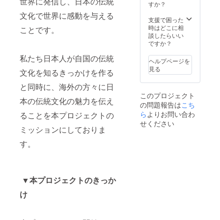
世界に発信し、日本の伝統
に限りがあ
すか？
ると感じた
文化で世界に感動を与える
支援で困った
ためです。
時はどこに相
ことです。
談したらいい
ですか？
プロジェク
トについて
私たち日本人が自国の伝統
ヘルプページを
ですが、、
見る
文化を知るきっかけを作る
詳細はプロ
と同時に、海外の方々に日
ジェクト内
このプロジェクト
容からご確
本の伝統文化の魅力を伝え
の問題報告は
こち
認頂ければ
ら
よりお問い合わ
ることを本プロジェクトの
と思います
せください
ミッションにしておりま
が、日本の
す。
伝統文化の
魅力を世界
に紹介して
いく内容で
▼本プロジェクトのきっか
す。
け
本プロジェ
クトを通し
て、外国人