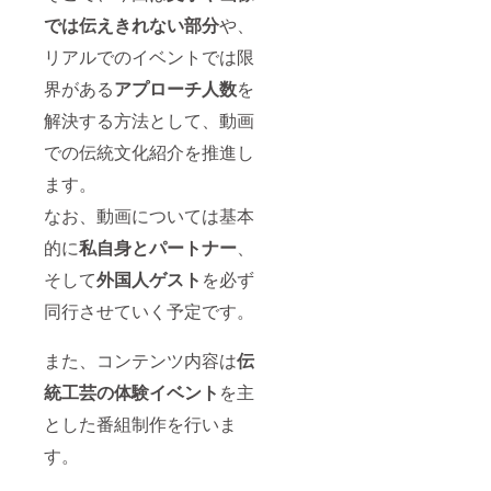
では伝えきれない部分
や、
リアルでのイベントでは限
界がある
アプローチ人数
を
解決する方法として、動画
での伝統文化紹介を推進し
ます。
なお、動画については基本
的に
私自身とパートナー
、
そして
外国人ゲスト
を必ず
同行させていく予定です。
また、コンテンツ内容は
伝
統工芸の体験イベント
を主
とした番組制作を行いま
す。