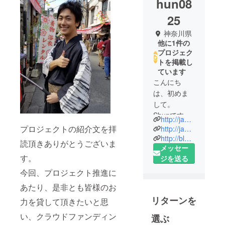
hun08
25
神奈川県
他に1件の
プロジェク
トを掲載し
ています
こんにち
は、初めま
して。
Shunです。
http://japonist.jp
プロジェクトの紹介文を拝
http://japonist-japan.net
プロフィー
http://blog.japonist.jp
読頂きありがとうございま
メッセー
ルを拝読頂
す。
ジを送る
きありがと
うございま
今回、プロジェクト推進に
す。
あたり、是非とも皆様のお
リターンを
力を貸して頂きたいと思
現在、会社
員として勤
い、クラウドファンディン
選ぶ