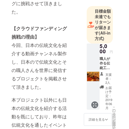
務しなが
グに挑戦させて頂きまし
ら、日本の
目標金額
た。
伝統文化で
未達でも
世界中の人
リターン
に感動を与
が届きま
【クラウドファンディング
えていきた
す
(All-in
挑戦の理由】
方式)
いという想
今回、日本の伝統文化を紹
いで、個人
5,0
00
事業主とし
円
介する動画チャンネル製作
て活動をし
職人が
し、日本ので伝統文化とそ
作る伝
ておりま
統工芸
の職人さんを世界に発信す
す。
品 ご支
支援
援の際
るプロジェクトを掲載させ
者：
に、ご
趣味は、10
2人
希望の
て頂きました。
お届
年以上続け
作品を
け予
ているテニ
下記か
定：
本プロジェクト以外にも日
ら2点お
2019
ス、大学卒
年06
選び下
本の伝統文化を紹介する活
こ
業後始めた
月
さい。
の
リ
①イン
ゴルフ、そ
タ
動を既にしており、昨年は
ー
テリア
ン
詳細を見る
してドライ
を
ミニ畳
選
伝統文化を通したイベント
択
ブです。
（畳）
す