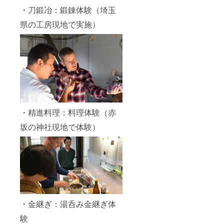
・刀鍛冶：鍛錬体験（埼玉
県の工房現地で実施）
・精進料理：料理体験（赤
坂の神社現地で体験）
・金継ぎ：湯呑み金継ぎ体
験