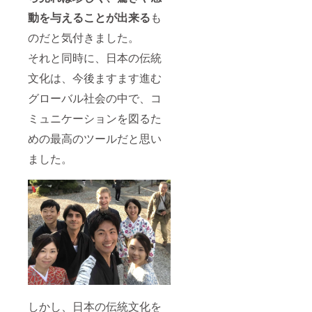
～
動を与えることが出来る
も
概略～
のだと気付きました。
小学校： 父
それと同時に、日本の伝統
の仕事の関
文化は、今後ますます進む
係でオース
トラリアの
グローバル社会の中で、コ
シドニーに
ミュニケーションを図るた
移転。
めの最高のツールだと思い
5年
間シドニー
ました。
日本人学校
で過ごす。
中学・高
校：私立成
城中学高等
学校。 6年間
硬式テニス
部に所属
し、部長と
しかし、日本の伝統文化を
して活動。