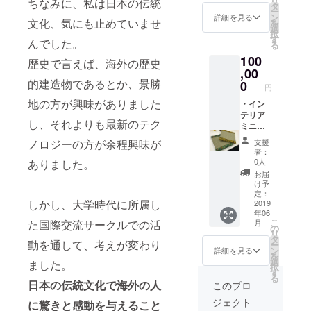
リ
ちなみに、私は日本の伝統
プレー
担でお
タ
ー
きや感動を
ト+ お
願いし
ン
詳細を見る
文化、気にも止めていませ
を
礼のビ
ます。
選
与えること
択
デオ
す
んでした。
る
が出来たこ
メッ
100
セージ
とがとても
歴史で言えば、海外の歴史
＊体験
,00
嬉しかった
につい
的建造物であるとか、景勝
0
円
ことが記憶
て：
地の方が興味がありました
日時：
・イン
に残ってい
ご希望
テリア
ます。
し、それよりも最新のテク
に合わ
ミニ畳
せて調
（畳）
支援
ノロジーの方が余程興味が
整しま
・苔玉
これまでの
者：
す 場
（園
0人
ありました。
活動として
所：埼
芸） ・
お届
玉県児
ランプ
は、日本の
け予
玉郡
シェー
定：
魅力を外国
しかし、大学時代に所属し
人数：
ド（水
2019
人向けに発
年06
最大4名
引） ・
こ
月
た国際交流サークルでの活
交通
手ぬぐ
の
信するブロ
リ
費につ
い（雪
タ
動を通して、考えが変わり
グ、伝統文
ー
いて
花絞
ン
詳細を見る
を
化ワーク
は、ご
り） ・
選
ました。
択
支援者
金継ぎ
す
ショップや
る
のご負
湯呑み
日本の伝統文化で海外の人
このプロ
日本食を通
担でお
体験ご
ジェクト
願いし
招待 ・
に驚きと感動を与えること
した国際交