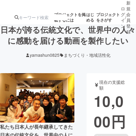
新
ロ
規
グ
会
プロジェクトを掲
はじ
プロジェクト
/
載するには
める
をさがす
イ
員
ン
登
日本が誇る伝統文化で、世界中の人々
録
に感動を届ける動画を製作したい
人気のプロ
注目のリ
注目の新着プロ
募集終了が近いプ
もうすぐ公開
yamashun0825
まちづくり・地域活性化
ジェクト
ターン
ジェクト
ロジェクト
されます
アート・写真
音楽
現在の支援総
額
10,0
テクノロジー・ガジェット
ゲーム・サ
00
円
映像・映画
書籍・雑誌
私たち日本人が長年継承してきた
ビジネス・起業
チャレンジ
日本の伝統文化を、世界中の人に