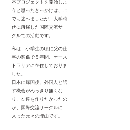
本プロジェクトを開始しよ
にその魅力
うと思ったきっかけは、上
を伝えてい
でも述べましたが、大学時
きたいのは
もちろんで
代に所属した国際交流サー
すが、日本
クルでの活動です。
人自身も自
国文化の魅
私は、小学生の頃に父の仕
力を再発見
事の関係で５年間、オース
するきっか
けになれば
トラリアに在住しておりま
良いなとも
した。
思っており
日本に帰国後、外国人と話
ます。
す機会がめっきり無くな
プロジェク
り、友達を作りたかったの
ト内容につ
が、国際交流サークルに
いて、疑問
点や改善点
入った元々の理由です。
があれば、
是非ご連絡