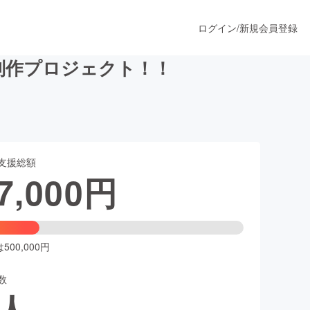
ログイン
/
新規会員登録
制作プロジェクト！！
うすぐ公開されます
支援総額
プロダクト
7,000
円
ファッション
スポーツ
00,000円
数
ア
ソーシャルグッド
人