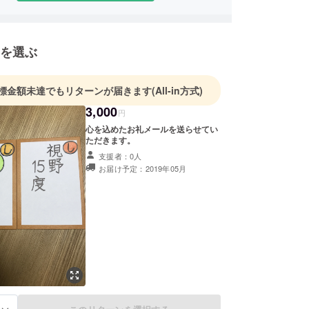
を選ぶ
標金額未達でもリターンが届きます
(All-in方式)
3,000
円
心を込めたお礼メールを送らせてい
ただきます。
支援者：0人
お届け予定：2019年05月