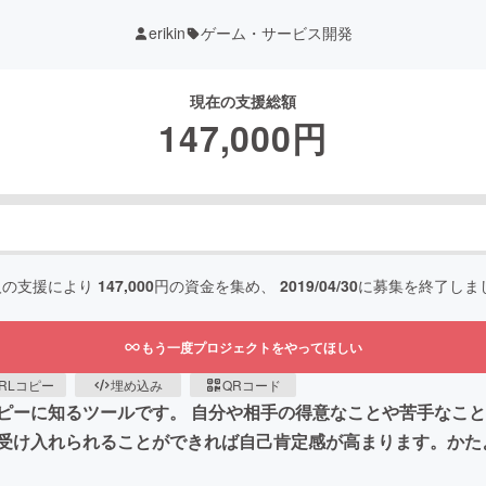
erikin
ゲーム・サービス開発
現在の支援総額
147,000
円
人の支援により
147,000
円の資金を集め、
2019/04/30
に募集を終了しま
もう一度プロジェクトをやってほしい
RLコピー
埋め込み
QRコード
ピーに知るツールです。 自分や相手の得意なことや苦手なこ
受け入れられることができれば自己肯定感が高まります。かた