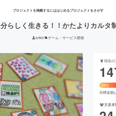
プロジェクトを掲載するには
はじめる
プロジェクトをさがす
自分らしく生きる！！かたよりカルタ
erikin
ゲーム・サービス開発
注目のリターン
注目の新着プロジェクト
募集終了が近いプロジェクト
も
現在の
音楽
舞台・パフォーマンス
14
ゲーム・サービス開発
フード・飲食店
29%
書籍・雑誌出版
アニメ・漫画
目標金額は5
支援者
チャレンジ
ビューティー・ヘルスケ
24