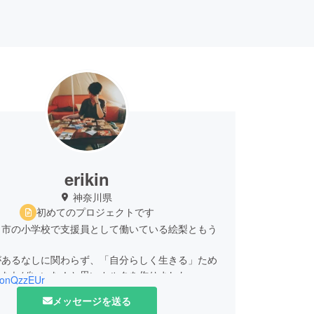
erikin
神奈川県
初めてのプロジェクトです
田市の小学校で支援員として働いている絵梨ともう
があるなしに関わらず、「自分らしく生きる」ため
になればいいな！と思いカルタを作りました。
ronQzzEUr
メッセージを送る