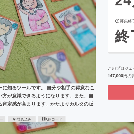
募集終
CAMPFIRE for Social Good
CAMPFIRE Creation
終
CAMPFIREふるさと納税
machi-ya
コミュニティ
このプロジェ
147,000
円の
ーに知るツールです。 自分や相手の得意なこ
い方が意識できるようになります。また、自
己肯定感が高まります。かたよりカルタの販
ピー
埋め込み
QRコード