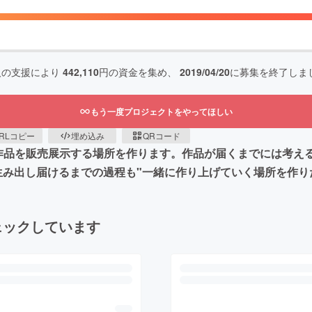
人の支援により
442,110
円の資金を集め、
2019/04/20
に募集を終了しま
もう一度プロジェクトをやってほしい
RLコピー
埋め込み
QRコード
の作品を販売展示する場所を作ります。作品が届くまでには考え
生み出し届けるまでの過程も"一緒に作り上げていく場所を作り
ェックしています