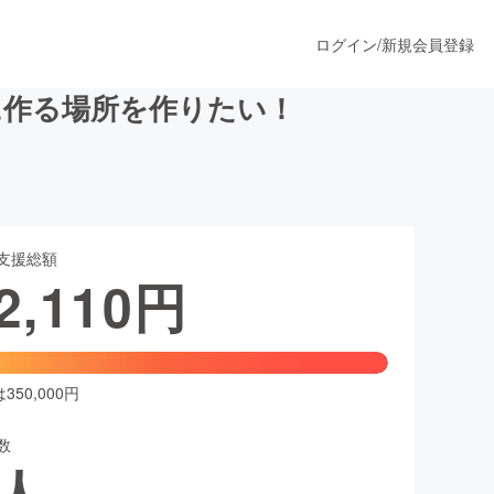
ログイン
/
新規会員登録
に作る場所を作りたい！
うすぐ公開されます
支援総額
プロダクト
2,110
円
ファッション
スポーツ
50,000円
数
ア
ソーシャルグッド
人