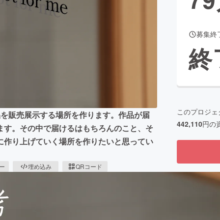
募集終
CAMPFIRE for Social Good
CAMPFIRE Creation
終
CAMPFIREふるさと納税
machi-ya
コミュニティ
このプロジェ
品を販売展示する場所を作ります。作品が届
442,110
円の
ます。その中で届けるはもちろんのこと、そ
に作り上げていく場所を作りたいと思ってい
ピー
埋め込み
QRコード