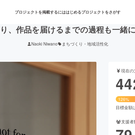
プロジェクトを掲載するには
はじめる
プロジェクトをさがす
り、作品を届けるまでの過程も一緒
Naoki Niwano
まちづくり・地域活性化
注目のリターン
注目の新着プロジェクト
募集終了が近いプロジェクト
も
現在の
音楽
舞台・パフォーマンス
44
ゲーム・サービス開発
フード・飲食店
126%
書籍・雑誌出版
アニメ・漫画
目標金額は3
支援者
チャレンジ
ビューティー・ヘルスケ
79