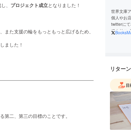
成し、
プロジェクト成立
となりました！
世界文庫アカ
個人やお
twitt
てクリエ
、また支援の輪をもっともっと広げるため、
BooksMa
しました！
リターン
目
る第二、第三の目標のことです。