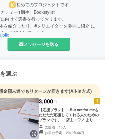
初めてのプロジェクトです
デミー1期生、Bookstylist
店に向けて選書を行っております。
erにて本を紹介したり、#クリエイターを勝手に紹介 に
イターを紹介しています。
jolie
メッセージを送る
を選ぶ
標金額未達でもリターンが届きます
(All-in方式)
3,000
円
【応援プラン】 ・But not for meを
ただただ応援してくれる人のための
プランです。 ・店主ニワノ より感
謝の気持ちを込めた、メッセージを
支援者：15人
お送りします。
お届け予定：2019年06月