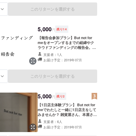
このリターンを選択する
る
5,000
円
残り
14
【報告会参加プラン】But not for
meをオープンするまでの経緯やク
ラウドファンディングの報告会。
Bookstylistの活動を始め、But not
支援者：1人
for meのオープンまでの経緯の報告
お届け予定：2019年07月
会を行います。 場所を持ってみたい
方、イベントをしてみたい方、お店
に商品を置いてみたい方にお勧めで
このリターンを選択する
る
す。 京都にて開催予定。 ※会場まで
の交通費は自己負担でお願いしま
す。
5,000
円
残り
2
【1日店主体験プラン】 But not for
meでわたしと一緒に1日店主をして
みませんか？ 雑貨屋さん、本屋さん
をしてみたい人、場所を持ってみた
支援者：6人
い人 ショップスタッフになってみた
お届け予定：2019年07月
い！など大歓迎です。 ・日付要相談
・時間12-17時 ・交通費自己負担