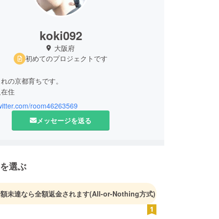
koki092
大阪府
初めてのプロジェクトです
まれの京都育ちです。
阪在住
twitter.com/room46263569
師に憧れ、美容業界で働きましたが会社のネームで
メッセージを送る
人のブランディングの凄さなどに圧巻され、
も素敵な人がブランディングが苦手だったり確立さ
ってる土俵で上手く生きていけない人達に向けて、
ないかなと日々考えております。
を選ぶ
てはインスタグラムでお洒落な方を特集するアカウ
色女子)を運営。
金額未達なら全額返金されます
(All-or-Nothing方式)
BEでは20代の僕らが欲しいもの。シリーズをメイン
ション系を発信しております。