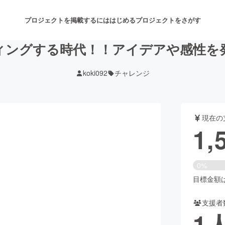
プロジェクトを掲載するには
はじめる
プロジェクトをさがす
ィングする時代！！アイデアや感性を
koki092
チャレンジ
注目のリターン
注目の新着プロジェクト
募集終了が近いプロジェクト
も
現在の
音楽
舞台・パフォーマンス
1,
ゲーム・サービス開発
フード・飲食店
0%
書籍・雑誌出版
アニメ・漫画
目標金額は5
支援者
チャレンジ
ビューティー・ヘルスケ
1