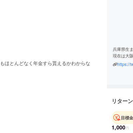
兵庫県生
現在は大
もほとんどなく年金すら貰えるかわからな
https://
一度美容
はなく個
その中で
し
れてしま
何か出来
リターン
活動とし
ント(#淡
目標
YOUTU
1,000
にファッ
円