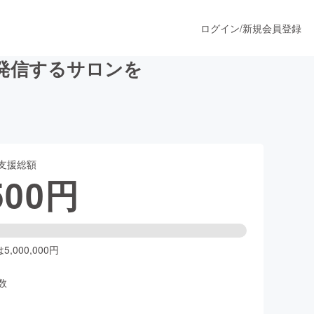
ログイン
/
新規会員登録
発信するサロンを
うすぐ公開されます
支援総額
プロダクト
500
円
ファッション
スポーツ
,000,000円
数
ア
ソーシャルグッド
人