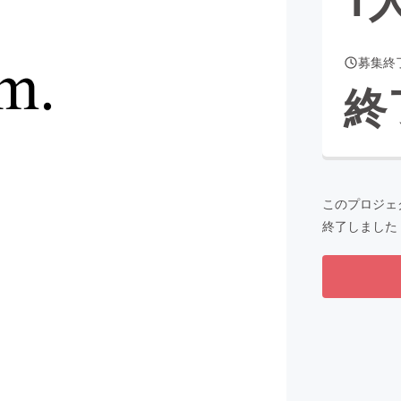
募集終
CAMPFIRE for Social Good
CAMPFIRE Creation
終
CAMPFIREふるさと納税
machi-ya
コミュニティ
このプロジェ
終了しました