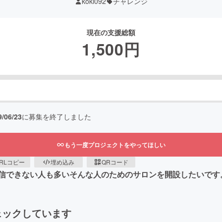
koki092
チャレンジ
現在の支援総額
1,500
円
9/06/23
に募集を終了しました
もう一度プロジェクトをやってほしい
RLコピー
埋め込み
QRコード
信できない人も多いそんな人のためのサロンを開設したいです
ェックしています