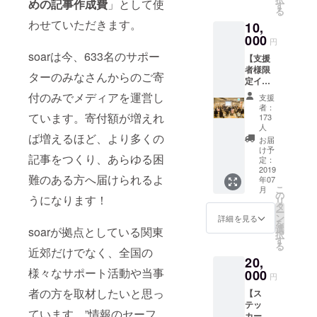
めの記事作成費
」として使
みながらコ
捗を伝
す
る
える
ミュニティ
わせていただきます。
10,
メール
を形成して
000
マガジ
円
いくため、
ンを月
soarは今、633名のサポー
【支援
１回お
お寺、神
者様限
届け
ターのみなさんからのご寄
社、幼稚園
定イベ
（2019
ントに
年12月
付のみでメディアを運営し
など街にあ
支援
参加で
まで）
者：
る資源を生
きる
ています。寄付額が増えれ
・soar
173
コー
かしながら
人
のロゴ
ば増えるほど、より多くの
ス】 ・
ステッ
お届
様々なフェ
代表の
け予
カー5枚
記事をつくり、あらゆる困
スティバル
工藤か
定：
をお送
2019
らお礼
を地域住民
りしま
難のある方へ届けられるよ
年07
のメー
す
とともにつ
こ
月
ル ・サ
の
うになります！
リ
くる。2015
イトリ
タ
ー
ニュー
ン
詳細を見る
年12月よ
を
アルま
選
soarが拠点としている関東
択
り、社会的
での進
す
る
近郊だけでなく、全国の
捗を伝
マイノリ
20,
える
ティの人々
様々なサポート活動や当事
000
メール
円
の可能性を
マガジ
者の方を取材したいと思っ
【ス
ンを月
広げる活動
テッ
１回お
ています。”情報のセーフ
に焦点を当
カー＆