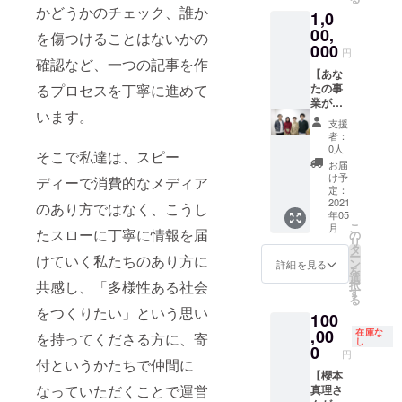
3セット
のメー
容、法
事業づ
かどうかのチェック、誰か
1,0
お届け
ル ・サ
令に違
くりを
します
イトリ
反する
テーマ
00,
を傷つけることはないかの
・サイ
ニュー
内容な
とした
000
円
トに名
アルま
どは、
法人研
確認など、一つの記事を作
前を掲
での進
場合に
修（最
【あな
るプロセスを丁寧に進めて
載させ
捗を伝
よって
長1日ま
たの事
ていた
える
はお受
で、
業が完
います。
だきま
メール
けでき
2019年
成する
支援
す（希
マガジ
ないも
6月以
まで理
者：
望者の
ンを月
のもあ
降） ※
事が伴
0人
そこで私達は、スピー
み） ※
１回お
ります
日程は
走しま
お届
掲載を
届け
のでご
後ほど
すコー
け予
ディーで消費的なメディア
ご希望
（2019
了承く
調整さ
ス】 ・
定：
の方
年12月
ださい
せてい
事業が
2021
のあり方ではなく、こうし
年05
は、支
まで）
※日程は
ただき
完成す
こ
月
援時に
・soar
後ほど
ます ※
るまで
たスローに丁寧に情報を届
の
リ
備考欄
のロゴ
調整さ
旅費交
理事の
タ
ー
けていく私たちのあり方に
へご希
ステッ
せてい
通費は
工藤瑞
ン
詳細を見る
を
望のお
カー5枚
ただき
別途い
穂or 鈴
選
共感し、「多様性ある社会
択
名前を
をお送
ます ※
ただき
木悠平
す
る
ご記入
りしま
旅費交
ます ・
orモリ
をつくりたい」という思い
100
くださ
す ・ブ
通費は
代表の
ジュン
い
レンド
別途い
工藤か
ヤor碇
,00
在庫な
を持ってくださる方に、寄
し
ハーブ
ただき
らお礼
和生の
0
円
ティー
ます ・
のメー
うち1名
付というかたちで仲間に
「soar
代表の
ル ・サ
が伴走
【櫻本
なっていただくことで運営
tea」の
工藤か
イトリ
します
真理さ