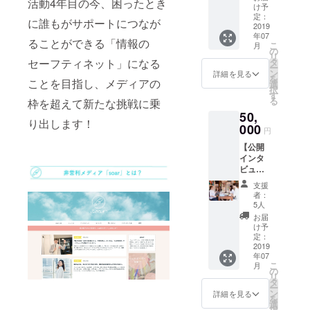
活動4年目の今、困ったとき
ス】 ・
・スペ
け予
代表の
シャル
定：
に誰もがサポートにつなが
工藤か
2019
イベン
年07
らお礼
トに2名
ることができる「情報の
こ
月
のメー
様でご
の
リ
ル ・サ
招待
セーフティネット」になる
タ
ー
イトリ
（東
ン
詳細を見る
を
ことを目指し、メディアの
ニュー
京、関
選
択
アルま
西どち
す
る
枠を超えて新たな挑戦に乗
での進
らか）
50,
捗を伝
※soarの
り出します！
える
000
記事に
円
メール
登場し
【公開
マガジ
た方々
インタ
ンを月
にゲス
ビュー
１回お
トス
に参加
届け
ピー
支援
できる
（2019
カーと
者：
コー
年12月
して登
5人
ス】 ・
まで）
壇して
お届
soarの
・soar
いただ
け予
記事が
のロゴ
定：
く、ス
できる
2019
ステッ
ペシャ
年07
生の現
カー5枚
ルイベ
こ
月
場を見
をお送
の
ント@
リ
られる
りしま
タ
東京or
ー
公開イ
す ・ブ
ン
大阪に
詳細を見る
を
ンタ
レンド
選
ご招待
択