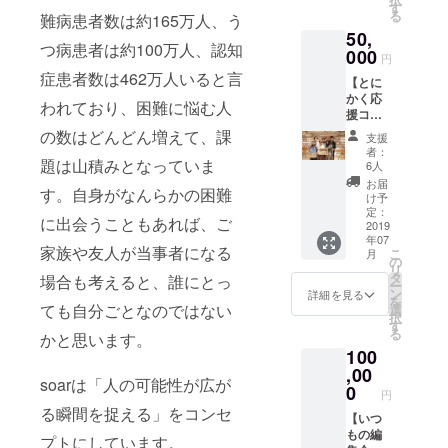
ビュー
ハーブ
す
しま
る
難病患者数は約165万人、う
にご招
ティー
す！
50,
待
「soar
（6/22
つ病患者は約100万人、認知
（2019
000
tea」の
（土）
円
年6月以
mornin
14-16時
症患者数は462万人いると言
【とに
降、東
g＆
@東
かく応
京都内
nightを
京、
われており、困難に悩む人
援コー
で開
2セット
7/6（土
ス】 ・
催。オ
お届け
の数はどんどん増えて、課
）14-16
支援
代表工
ンライ
します
時＠大
者：
藤から
題は山積みとなっていま
ンでの
・サイ
6人
阪で開
のお礼
参加も
トに名
催） ・
お届
す。自身がなんらかの困難
メール
可能）
前を掲
け予
サイト
・サイ
※日程は
定：
載させ
に名前
に出会うこともあれば、ご
トリ
2019
後ほど
ていた
を掲載
年07
ニュー
調整さ
だきま
させて
家族や友人が当事者になる
こ
月
アルま
せてい
の
す（希
いただ
リ
での進
ただき
タ
望者の
場合も考えると、誰にとっ
きます
ー
捗を伝
ます ・
ン
み） ※
詳細を見る
（希望
を
える
代表の
ても自分ごとなのではない
選
掲載を
者の
択
メール
工藤か
す
ご希望
み） ※
る
かと思います。
マガジ
らお礼
の方
掲載を
100
ンを月
のメー
は、支
ご希望
１回お
,00
ル ・サ
援時に
の方
soarは「人の可能性が広が
届け
イトリ
0
備考欄
は、支
円
（2019
ニュー
へご希
援時に
る瞬間を捉える」をコンセ
年12月
【いつ
アルま
望のお
備考欄
まで）
もの編
での進
名前を
へご希
プトにしています。