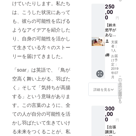
望のお
mornin
アルま
に事業
しま
けていたりします。私たち
250
名前を
g＆
での進
相談が
す！
ご記入
nightを
捗を伝
できま
,00
（6/22
は、こうした状況にあって
くださ
3セット
える
す（2時
（土）
0
円
も、彼らの可能性を広げる
い
お届け
メール
間程
14-16時
します
マガジ
度、
【鈴木
@東
ようなアイデアを紹介した
・サイ
ンを月
2019年
悠平が
京、
トに名
１回お
6月以
あなた
7/6（土
り、自身の可能性を活かし
前を掲
届け
降） ※
の物語
）14-16
支援
載させ
（2019
東京近
を綴り
時＠大
者：
て生きている方々のストー
ていた
年12月
郊以外
ます
阪で開
1人
だきま
まで）
の地域
コー
催） ・
リーを届けてきました。
お届
す（希
・soar
の場合
ス】 ・
サイト
け予
望者の
のロゴ
は、オ
理事で
に名前
定：
み） ※
ステッ
ンライ
ライ
2019
「soar」は英語で、「鳥が
を掲載
年07
掲載を
カー5枚
ンでお
ターの
させて
こ
月
空高く舞い上がる、羽ばた
ご希望
をお送
話しま
鈴木悠
いただ
の
リ
の方
りしま
す ・代
平があ
きます
タ
く」そして「気持ちが高揚
ー
は、支
す ・ブ
表の工
なたの
（希望
ン
詳細を見る
を
援時に
レンド
藤から
物語を
者の
選
する」という意味がありま
択
備考欄
ハーブ
お礼の
綴りま
み）
す
る
へご希
ティー
メール
す（2時
す。この言葉のように、全
300
望のお
「soar
・サイ
間程度
名前を
tea」の
トリ
のイン
,00
ての人が自分の可能性を活
ご記入
mornin
ニュー
タ
0
円
かし羽ばたいて生きていけ
くださ
g＆
アルま
ビュー
い
nightを
での進
取材1
【出張
る未来をつくることが、私
3セット
捗を伝
回、そ
講演し