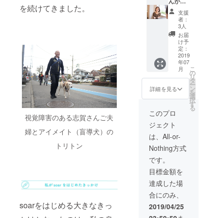
mornin
らお礼
ニュー
（打合
んが
を続けてきました。
g＆
のメー
アルま
せは1時
コーチ
支援
nightを
ル ・サ
での進
間が5回
ングを
者：
3セット
イトリ
捗を伝
まで。
行いま
3人
お届け
ニュー
える
オンラ
すコー
お届
します
アルま
メール
インも
ス】 ※3
け予
・サイ
での進
マガジ
可能）
名限定
定：
トに名
捗を伝
ンを月
・代表
・理事
2019
年07
前を掲
える
１回お
の工藤
で
こ
月
載させ
メール
届け
からお
「cotre
の
リ
ていた
マガジ
（2019
礼の
e」代表
タ
ー
だきま
ンを月
年12月
メール
の櫻本
ン
詳細を見る
を
す（希
１回お
まで）
・サイ
真理さ
選
択
望者の
届け
・soar
トリ
んがあ
す
る
み） ※
（2019
のロゴ
ニュー
なたの
このプロ
視覚障害のある志賀さんご夫
掲載を
年12月
ステッ
アルま
コーチ
ジェクト
ご希望
まで）
カー5枚
での進
ングを
婦とアイメイト（盲導犬）の
の方
・soar
をお送
捗を伝
行いま
は、All-or-
は、支
のロゴ
りしま
える
す（90
トリトン
Nothing方式
援時に
ステッ
す ・ブ
メール
分程
備考欄
カー5枚
レンド
マガジ
度、
です。
へご希
をお送
ハーブ
ンを月
2019年
目標金額を
望のお
りしま
ティー
１回お
6月以
名前を
す ・ブ
「soar
届け
降） ※
達成した場
ご記入
レンド
tea」の
（2019
対象エ
合にのみ、
くださ
ハーブ
mornin
年12月
リアは
い
ティー
g＆
まで）
都内の
soarをはじめる大きなきっ
2019/04/25
「soar
nightを
・soar
み。オ