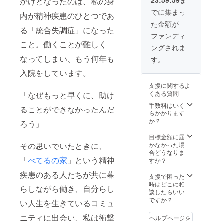
23:59:59
ま
かけとなったのは、私の身
tea」の
3セット
のロゴ
ンライ
mornin
お届け
ステッ
ン不
でに集まっ
内が精神疾患のひとつであ
g＆
します
カー5枚
可。 ・
た金額が
nightを
・サイ
をお送
代表の
る「統合失調症」になった
3セット
トに名
りしま
工藤か
ファンディ
お届け
前を掲
す ・ブ
らお礼
こと。働くことが難しく
ングされま
します
載させ
レンド
のメー
・サイ
ていた
ハーブ
ル ・サ
なってしまい、もう何年も
す。
トに名
だきま
ティー
イトリ
入院をしています。
前を掲
す（希
「soar
ニュー
載させ
望者の
tea」の
アルま
支援に関するよ
ていた
み） ※
mornin
での進
くある質問
「なぜもっと早くに、助け
だきま
掲載を
g＆
捗を伝
す（希
ご希望
nightを
える
手数料はいく
ることができなかったんだ
望者の
の方
3セット
メール
らかかります
み） ※
は、支
お届け
マガジ
か？
ろう」
掲載を
援時に
します
ンを月1
ご希望
備考欄
・サイ
回お届
目標金額に届
の方
へご希
トに名
け
かなかった場
その思いでいたときに、
は、支
望のお
前を掲
（2019
合どうなりま
援時に
名前を
載させ
年12月
「
べてるの家
」という精神
すか？
備考欄
ご記入
ていた
まで）
疾患のある人たちが共に暮
へご希
くださ
だきま
・soar
支援で困った
望のお
い
す（希
のロゴ
時はどこに相
らしながら働き、自分らし
名前を
望者の
ステッ
談したらいい
ご記入
み） ※
カー5枚
ですか？
い人生を生きているコミュ
くださ
掲載を
をお送
い
ご希望
りしま
ニティに出会い、私は衝撃
ヘルプページを