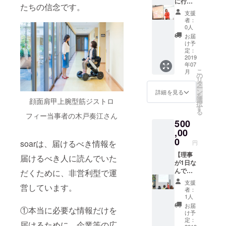
お届け
える
れを記
に行き
たちの信念です。
します
メール
事にし
ます
支援
・サイ
マガジ
ます。
コー
者：
トに名
ンを月
個人の
ス】 理
0人
前を掲
１回お
ストー
事の工
お届
載させ
届け
リーで
藤瑞穂
け予
ていた
（2019
も、事
or 鈴木
定：
だきま
年12月
業内容
悠平or
2019
年07
す（希
まで）
でも可
モリ
こ
月
望者の
・soar
能。原
ジュン
の
リ
み） ※
のロゴ
稿は
ヤor碇
タ
ー
掲載を
ステッ
ウェブ
和生の
ン
詳細を見る
を
ご希望
カー5枚
サイト
うち1名
選
顔面肩甲上腕型筋ジストロ
択
の方
をお送
やブロ
が出張
す
る
は、支
りしま
グなど
講演を
フィー当事者の木戸奏江さん
500
援時に
す ・ブ
で自由
行いま
備考欄
レンド
にお使
す（講
,00
へご希
ハーブ
いいた
演は1〜
0
soarは、届けるべき情報を
円
望のお
ティー
だくこ
2時間程
名前を
「soar
とが可
度。
【理事
届けるべき人に読んでいた
ご記入
tea」の
能で
テーマ
が1日な
くださ
mornin
す） ・
はsoar
んでも
だくために、非営利型で運
い
g＆
代表の
の活
やらせ
支援
営しています。
nightを
工藤か
動、ダ
ていた
者：
3セット
らお礼
イバー
だきま
1人
お届け
のメー
シ
すコー
お届
①本当に必要な情報だけを
します
ル ・サ
ティ、
ス】 ・
け予
・サイ
イトリ
メディ
理事の
定：
届けるために、企業等の広