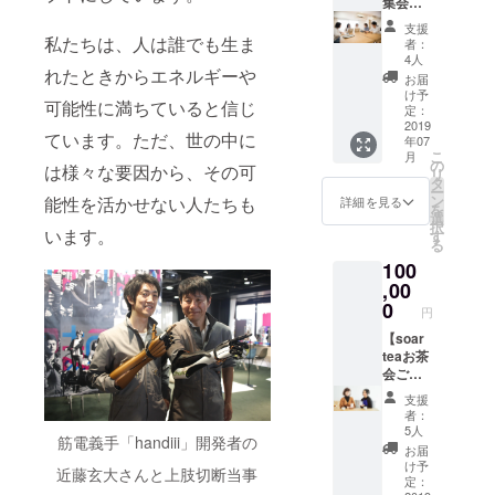
・スペ
集会議
捗を伝
ご記入
望のお
シャル
に参加
える
くださ
名前を
支援
イベン
できる
メール
私たちは、人は誰でも生ま
い
ご記入
者：
トに3名
コー
マガジ
4人
くださ
様でご
ス】 ・
れたときからエネルギーや
ンを月
い
お届
招待
soarの
１回お
け予
可能性に満ちていると信じ
（東
メディ
届け
定：
京、関
ア編集
2019
（2019
ています。ただ、世の中に
年07
西どち
会議に
年12月
こ
月
らか）
ご招待
まで）
の
は様々な要因から、その可
リ
※soarの
（2019
・soar
タ
ー
記事に
年6月以
のロゴ
ン
能性を活かせない人たちも
詳細を見る
を
登場し
降で1時
ステッ
選
択
た方々
間程
います。
カー5枚
す
る
にゲス
度。オ
をお送
100
トス
ンライ
りしま
ピー
ン参加
,00
す ・ブ
カーと
も可
レンド
0
円
して登
能） ※
ハーブ
壇して
日程は
【soar
ティー
いただ
後ほど
teaお茶
「soar
く、ス
調整さ
会ご招
tea」の
ペシャ
せてい
待コー
mornin
支援
ルイベ
ただき
ス】 ・
g＆
者：
ント@
ます ・
soar
nightを
5人
筋電義手「handiii」開発者の
東京or
代表の
teaを飲
2セット
お届
大阪に
工藤か
みなが
お届け
け予
近藤玄大さんと上肢切断当事
ご招待
らお礼
らsoar
します
定：