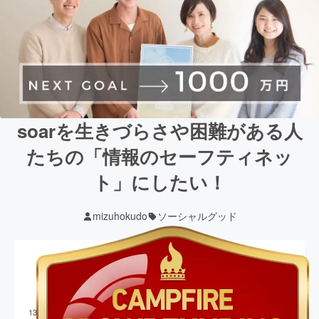
soarを生きづらさや困難がある人
たちの「情報のセーフティネッ
ト」にしたい！
mizuhokudo
ソーシャルグッド
現在の支援総額
10,471,000
円
終了
130
%達成