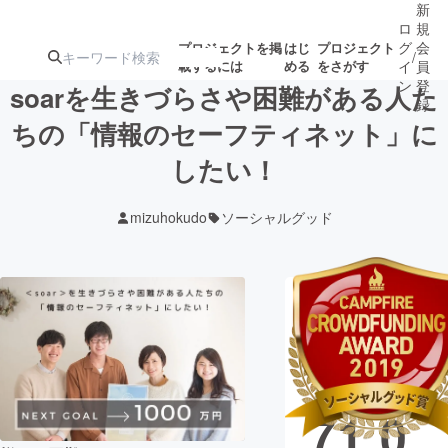
新
ロ
規
グ
会
プロジェクトを掲
はじ
プロジェクト
/
載するには
める
をさがす
イ
員
ン
登
soarを生きづらさや困難がある人た
録
ちの「情報のセーフティネット」に
したい！
人気のプロ
注目のリ
注目の新着プロ
募集終了が近いプ
もうすぐ公開
ジェクト
ターン
ジェクト
ロジェクト
されます
mizuhokudo
ソーシャルグッド
アート・写真
音楽
現在の支援総
テクノロジー・ガジェット
ゲーム・サ
額
10,4
映像・映画
書籍・雑誌
71,0
ビジネス・起業
チャレンジ