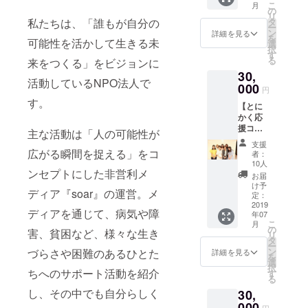
京、
こ
月
る。
のメー
をお送
の
7/6（土
リ
ル ・サ
りしま
私たちは、「誰もが自分の
soar
タ
）14-16
ー
イトリ
す ・ブ
ン
詳細を見る
時＠大
http://soar-
を
可能性を活かして生きる未
ニュー
レンド
選
阪で開
択
world.com/
アルま
ハーブ
す
催）
る
来をつくる」をビジョンに
での進
ティー
30,
捗を伝
「soar
活動しているNPO法人で
える
000
tea」の
円
メール
mornin
す。
【とに
マガジ
g＆
かく応
ンを月
nightを
援コー
１回お
お届け
主な活動は「人の可能性が
ス】 ・
届け
します
支援
代表の
（2019
広がる瞬間を捉える」をコ
者：
工藤か
年12月
10人
ンセプトにした非営利メ
らお礼
まで）
お届
のメー
・スペ
け予
ディア『soar』の運営。メ
ル ・サ
シャル
定：
イトリ
2019
イベン
ディアを通じて、病気や障
年07
ニュー
トに2名
こ
月
アルま
様でご
の
害、貧困など、様々な生き
リ
での進
招待
タ
ー
捗を伝
（東
ン
づらさや困難のあるひとた
詳細を見る
を
える
京、関
選
択
メール
ちへのサポート活動を紹介
西どち
す
る
マガジ
らか）
し、その中でも自分らしく
30,
ンを月1
※soarの
回お届
000
記事に