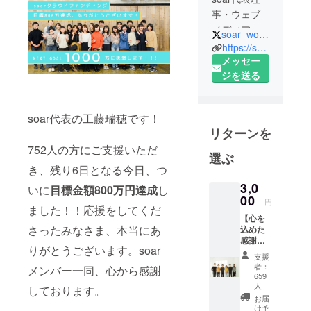
事・ウェブ
メディア
soar_world
「soar」編
https://soar-world.com/
集長
メッセー
ジを送る
1984年青森
県生まれ。
soar代表の工藤瑞穂です！
宮城教育大
リターンを
学卒、青山
752人の方にご支援いただ
学院大学
選ぶ
ワーク
き、残り6日となる今日、つ
ショップデ
3,0
いに
目標金額800万円達成
し
ザイナー育
00
円
ました！！応援をしてくだ
成プログラ
【心を
ム修了。仙
さったみなさま、本当にあ
込めた
感謝の
台の日本赤
りがとうございます。soar
メール
支援
十字社で勤
コー
者：
メンバー一同、心から感謝
務中、東日
ス】 ・
659
代表の
人
本大震災を
しております。
工藤か
お届
経験。震災
らお礼
け予