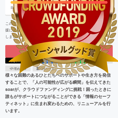
目標金額
8,000,000
円
支援者数
1,053
人
このプロジェクトは、
2019/02/19
に募集を開始し、
1,053
人の支
援により
10,471,000
円の資金を集め、
2019/04/25
に募集を終了
しました
もう一度プロジェクトをやってほしい
ポスト
シェア
LINEで送る
URLコピー
埋め込み
QRコード
様々な困難のあるひとたちへのサポートや生き方を発信
することで、「人の可能性が広がる瞬間」を伝えてきた
soarが、クラウドファンディングに挑戦！困ったときに
誰もがサポートにつながることができる「情報のセーフ
ティネット」に生まれ変わるための、リニューアルを行
います。