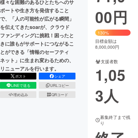
様々な困難のあるひとたちへのサ
00
円
ポートや生き方を発信すること
まちづくり・地域活性化
で、「人の可能性が広がる瞬間」
を伝えてきたsoarが、クラウド
CAMPFIRE for Social Good
CAMPFIRE Creation
130%
ファンディングに挑戦！困ったと
CAMPFIREふるさと納税
machi-ya
コミュニティ
目標金額は
きに誰もがサポートにつながるこ
8,000,000円
とができる「情報のセーフティ
ネット」に生まれ変わるための、
支援者数
1,05
リニューアルを行います。
ポスト
シェア
LINEで送る
URLコピー
3
人
埋め込み
QRコード
募集終了まで残
り