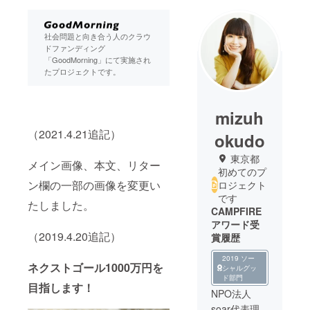
社会問題と向き合う人のクラウ
ドファンディング
「GoodMorning」にて実施され
たプロジェクトです。
mizuh
（2021.4.21追記）
okudo
東京都
メイン画像、本文、リター
初めてのプ
ン欄の一部の画像を変更い
ロジェクト
です
たしました。
CAMPFIRE
アワード受
（2019.4.20追記）
賞履歴
2019 ソー
ネクストゴール1000万円を
シャルグッ
ド部門
目指します！
NPO法人
soar代表理