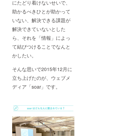
望のお
にたどり着けないせいで、
名前を
ご記入
助かるべきひとが助かって
くださ
いない、解決できる課題が
い ※す
でに他
解決できていないとした
の10万
円以上
ら、それを「情報」によっ
のコー
スをご
て結びつけることでなんと
支援し
てお
かしたい。
り、本
コース
そんな思いで2015年12月に
への変
更をご
立ち上げたのが、ウェブメ
希望さ
れる場
ディア「soar」です。
合は、
お手数
ですが
メッ
セージ
でお知
らせく
ださ
い。