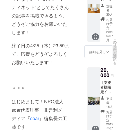
届け
soartea
てたメディ
（2019
ティネット”としてたくさん
支援
がもら
年12月
者：
ア「soar」
える
まで）
30人
の記事を掲載できるよう、
をオープ
コー
・soar
お届
ス】 ・
どうぞご協力をお願いいた
の記事
け予
ン。2017年1
代表の
定：
に登場
月に「NPO
します！
工藤か
2019
した
年07
らお礼
法人soar」
方々に
こ
月
のメー
の
ゲスト
を設立。イ
リ
終了日の4/25（木）23:59ま
ル ・サ
タ
スピー
ー
ベント開
イトリ
ン
カーと
詳細を見る
で、応援をどうぞよろしく
を
ニュー
催、リサー
選
して登
択
アルま
す
壇して
お願いいたします！
チプロジェ
る
での進
いただ
クトなど
20,
捗を伝
く、ス
える
000
ペシャ
様々なアプ
円
メール
ルイベ
ローチで、
【支援
マガジ
ント@
者様限
＊＊＊
ンを月
全ての人が
東京or
定イベ
１回お
大阪に
自分の持つ
ントに
届け
ご招待
支援
はじめまして！NPO法人
可能性を発
参加で
（2019
しま
者：
きる
年12月
15人
揮して生き
す！
soar代表理事、非営利メ
コー
まで）
（6/22
お届
ていける未
ス】 ・
・soar
け予
（土）
ディア『
soar
』編集長の工
代表の
来づくりを
のロゴ
定：
14-16時
工藤か
2019
ステッ
藤です。
@東
目指してい
年07
らお礼
カー5枚