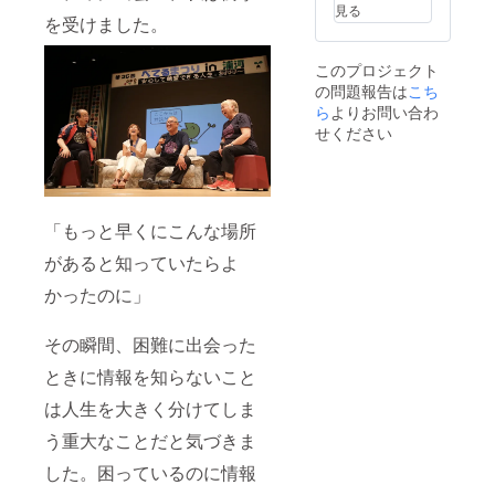
の方
す ・ブ
見る
は、支
レンド
を受けました。
援時に
ハーブ
備考欄
ティー
このプロジェクト
へご希
「soar
の問題報告は
こち
望のお
tea」を
名前を
mornin
ら
よりお問い合わ
ご記入
g＆
せください
くださ
nightを
い
3セット
お届け
します
・サイ
「もっと早くにこんな場所
トに名
前を掲
があると知っていたらよ
載させ
ていた
かったのに」
だきま
す（希
望者の
その瞬間、困難に出会った
み） ※
ときに情報を知らないこと
掲載を
ご希望
は人生を大きく分けてしま
の方
は、支
う重大なことだと気づきま
援時に
備考欄
した。困っているのに情報
へご希