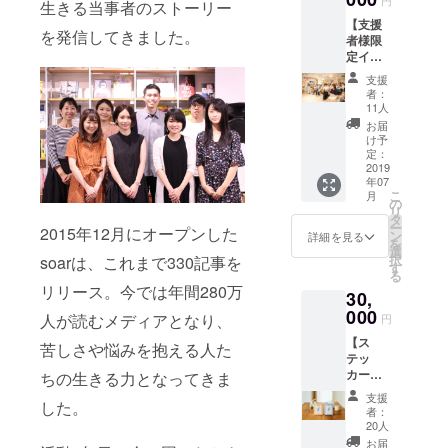
円
生きる当事者のストーリー
け
登場し
【支援
（2019
た方々
を発信してきました。
者様限
年12月
にゲス
定イベ
まで）
トス
ントに
・サイ
ピー
支援
参加で
トに名
カーと
者：
きる
前を掲
して登
11人
コー
載させ
壇して
お届
ス】 ・
ていた
いただ
け予
代表工
だきま
定：
く、ス
藤から
2019
す（希
ペシャ
年07
のお礼
望者の
ルイベ
こ
月
メール
み） ※
の
ント@
リ
・サイ
掲載を
タ
東京or
ー
2015年12月にオープンした
トリ
ご希望
ン
大阪に
詳細を見る
を
ニュー
の方
選
ご招待
択
soarは、これまで330記事を
アルま
は、支
す
しま
る
での進
援時に
す！
リリース。今では年間280万
30,
捗を伝
備考欄
（6/22
える
000
へご希
（土）
人が読むメディアとなり、
円
メール
望のお
14-16時
【ス
マガジ
名前を
苦しさや悩みを抱える人た
@東
テッ
ンを月1
ご記入
京、
カー＆
ちの生きる力となってきま
回お届
くださ
7/6（土
soartea
け
い
）14-16
支援
した。
がもら
（2019
時＠大
者：
える
年12月
20人
阪で開
コー
まで）
催）
お届