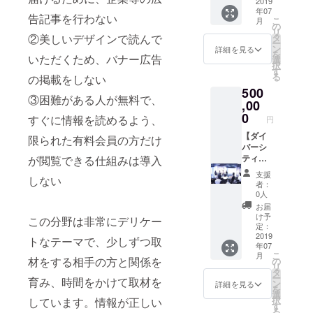
トに名
ニュー
アづく
工藤瑞
2019
年07
前を掲
アルま
り、社
穂or 鈴
告記事を行わない
こ
月
載させ
での進
会課題
木悠平
の
リ
ていた
捗を伝
を解決
orモリ
②美しいデザインで読んで
タ
ー
だきま
える
する事
ジュン
ン
詳細を見る
を
いただくため、バナー広告
す（希
メール
業づく
ヤor碇
選
択
望者の
マガジ
りな
和生の
す
る
の掲載をしない
み） ※
ンを月
ど、ご
うち1名
500
掲載を
１回お
相談し
がなん
③困難がある人が無料で、
ご希望
届け
て決
でもや
,00
の方
（2019
定。
ります
0
すぐに情報を読めるよう、
円
は、支
年12月
2019年
（2019
援時に
まで）
6月以
年6月以
【ダイ
限られた有料会員の方だけ
備考欄
・soar
降） ※
降） ※
バーシ
へご希
のロゴ
日程は
事業の
ティや
が閲覧できる仕組みは導入
望のお
ステッ
後ほど
アイデ
事業づ
支援
しない
名前を
カー5枚
調整さ
ア出
くりを
者：
ご記入
をお送
せてい
し、組
テーマ
0人
くださ
りしま
ただき
織づく
に法人
お届
い
す ・ブ
ます ※
りの相
研修
け予
この分野は非常にデリケー
レンド
旅費交
談など
コー
定：
ハーブ
通費は
内容は
ス】 ・
2019
トなテーマで、少しずつ取
年07
ティー
別途い
ご相談
ダイ
こ
月
「soar
ただき
くださ
バーシ
材をする相手の方と関係を
の
リ
tea」の
ます ・
い。公
ティや
タ
ー
育み、時間をかけて取材を
mornin
代表の
序良俗
社会課
ン
詳細を見る
を
g＆
工藤か
に反す
題を解
選
択
しています。情報が正しい
nightを
らお礼
る内
決する
す
る