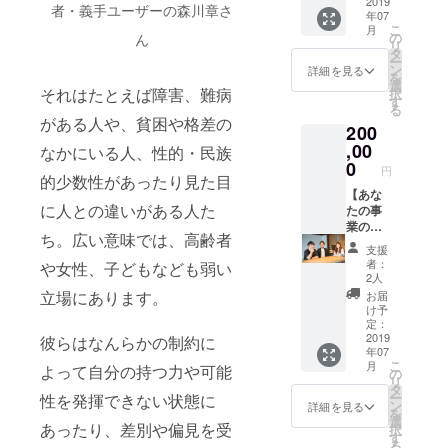
しま
のメー
スタッ
2019
・スペ
者・義手ユーザーの森川章さ
年07
す！
ル ・サ
フとお
シャル
こ
月
（6/22
イトリ
茶会し
イベン
の
ん
リ
（土）
ニュー
ません
トに2名
タ
ー
14-16時
アルま
か？東
様でご
ン
詳細を見る
を
@東
での進
京オ
招待
選
それはたとえば障害、難病
択
京、
捗を伝
フィス
（東
す
る
7/6（土
える
でのお
京、関
がある人や、貧困や格差の
200
）14-16
メール
茶会に
西どち
時＠大
マガジ
ご招待
,00
らか）
なかにいる人、性的・民族
阪で開
ンを月
（2019
・soar
0
円
催） ・
１回お
年6月以
的少数性があったり見た目
の記事
サイト
届け
降で2時
【あな
に登場
に人との違いがある人た
に名前
（2019
間程
たの事
した
を掲載
年12月
度） ※
業の相
方々に
ち。広い意味では、高齢者
させて
まで）
日程は
談にの
ゲスト
支援
いただ
・soar
後ほど
ります
スピー
者：
や女性、子どもなども弱い
きます
のロゴ
調整さ
コー
カーと
2人
（希望
ステッ
せてい
ス】 理
して登
立場にあります。
お届
者の
カー5枚
ただき
事の工
壇して
け予
み） ※
をお送
ます ・
藤瑞穂
いただ
定：
掲載を
りしま
代表の
or 鈴木
2019
彼らはなんらかの制約に
く、ス
年07
ご希望
す ・ブ
工藤か
悠平or
ペシャ
こ
月
よって自分の持つ力や可能
の方
レンド
らお礼
モリ
ルイベ
の
リ
は、支
ハーブ
のメー
ジュン
ント@
タ
ー
性を発揮できない状態に
援時に
ティー
ル ・サ
ヤor碇
東京or
ン
詳細を見る
を
備考欄
「soar
イトリ
和生の
大阪に
選
あったり、差別や偏見を受
択
へご希
tea」の
ニュー
うち1名
ご招待
す
る