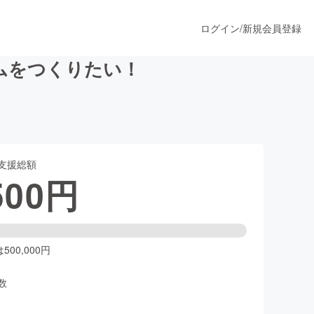
ログイン
/
新規会員登録
ムをつくりたい！
うすぐ公開されます
支援総額
プロダクト
500
円
ファッション
スポーツ
00,000円
数
ア
ソーシャルグッド
人