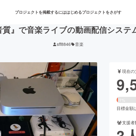
プロジェクトを掲載するには
はじめる
プロジェクトをさがす
音質』で音楽ライブの動画配信システ
sff8846
音楽
注目のリターン
注目の新着プロジェクト
募集終了が近いプロジェクト
も
現在の
音楽
舞台・パフォーマンス
9,
ゲーム・サービス開発
フード・飲食店
1%
書籍・雑誌出版
アニメ・漫画
目標金額は5
支援者
チャレンジ
ビューティー・ヘルスケ
3