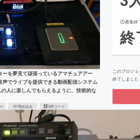
募集終
CAMPFIRE for Social Good
CAMPFIRE Creation
終
CAMPFIREふるさと納税
machi-ya
コミュニティ
このプロジェ
ターを夢見て頑張っているアマチュアアー
終了しました
音声でライブを提供できる動画配信システム
くさんの人に楽しんでもらえるように、技術的な
ピー
埋め込み
QRコード