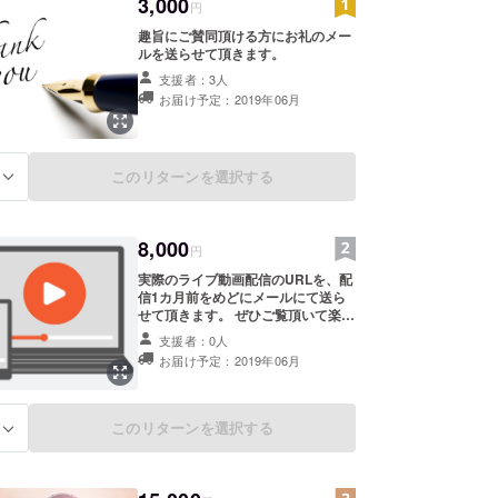
3,000
円
趣旨にご賛同頂ける方にお礼のメー
ルを送らせて頂きます。
支援者：3人
お届け予定：2019年06月
このリターンを選択する
る
8,000
円
実際のライブ動画配信のURLを、配
信1カ月前をめどにメールにて送ら
せて頂きます。 ぜひご覧頂いて楽し
んで頂ければと思います。
支援者：0人
お届け予定：2019年06月
このリターンを選択する
る