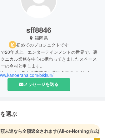
sff8846
福岡県
初めてのプロジェクトです
で20年以上、エンターテインメントの世界で、裏
テクニカル業務を中心に携わってきましたスペース
リーの今村と申します。
には、カノエラナの事務所と共同企画のイベント
www.kanoerana.com/bikkuri/
の地元の佐賀で立ち上げたりなどもしています。
メッセージを送る
ンクを参照ください）
ったスキルを活かしながら、若い可能性のあるコた
なって、デビューなどの後押しにもなれればと考え
を選ぶ
金額未達なら全額返金されます
(All-or-Nothing方式)