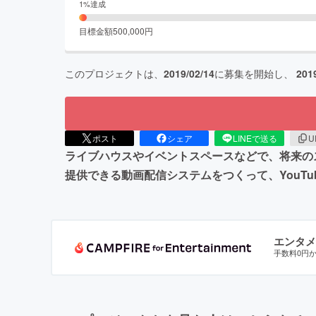
1
%達成
目標金額
500,000
円
このプロジェクトは、
2019/02/14
に募集を開始し、
201
ポスト
シェア
LINEで送る
U
ライブハウスやイベントスペースなどで、将来の
提供できる動画配信システムをつくって、YouT
エンタメ
手数料0円