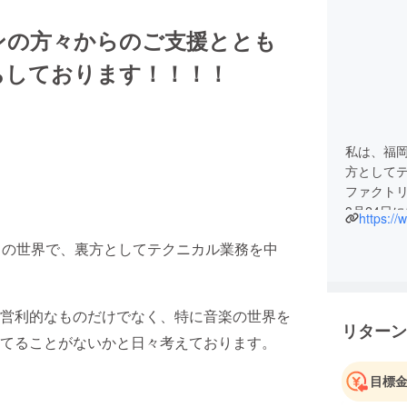
ンの方々からのご支援ととも
ちしております！！！！
私は、福岡
方として
ファクト
3月24日
https://
を、本人
トの世界で、裏方としてテクニカル業務を中
（下記リ
業務で培
ちの力に
営利的なものだけでなく、特に音楽の世界を
リターン
てることがないかと日々考えております。
目標