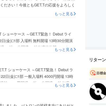
ださい！今後ともGET.Tの応援をよろしく
もっと見る
ョーケース ～GET.T緊急！ Debut ライ
日(金)□1部 入場料 無料開場 13時30分開演
場 18時30分開演 19時終演後物販 チェキ等
もっと見る
な席におすわり下さい。二部制にさせて頂き
リターン
席を設けます。ショーケース招待券は2部で使
願い致します。
ショーケース ～GET.T緊急！ Debut ラ
目標
日(金)□1部 一般入場料 4000円開場 13時
料 4000円開場 18時30分開演 19時終演後
もっと見る
けます。お好きな席におすわり下さい。二部
部どちらでも最前席を設けます。ショーケー
.Tの応援をよろしくお願い致します。
達成しました。パトロンの皆様本当にありがと