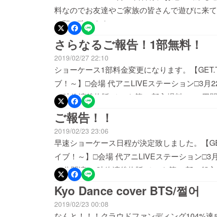
料なのでお友達やご家族の皆さんで遊びに来てく
お願い致します。
さらなるご報告！1部無料！
2019/02/27 22:10
ショーケース1部料金変更になります。【GET.T シ
ブ！～】□会場 代アニLIVEステーション□3月22
14時終演後物販 チェキ等□2部入場料 4000円開
パトロン様専用席を最前列に設けます。お好き
ご報告！！
ました。パトロン様は1部2部、どちらも最前
2019/02/23 23:06
えます。今後ともGET.Tの応援をよろしくお
早速ショーケース日程が決定致しました。【GET.T 
イブ！～】□会場 代アニLIVEステーション□3月22
30分開演 14時終演後物販 チェキ等□2部一般入場
物販 チェキ等パトロン様専用席を最前列に設
Kyo Dance cover BTS/쩔어
制にさせて頂きました。パトロン様は1部か2
2019/02/23 00:08
ス招待券はどちらかで使えます。今後ともGET
なんと！！！クラウドファンディング104%