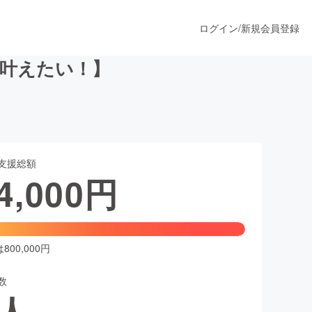
ログイン
/
新規会員登録
を叶えたい！】
うすぐ公開されます
支援総額
プロダクト
4,000
円
ファッション
スポーツ
00,000円
数
ア
ソーシャルグッド
人