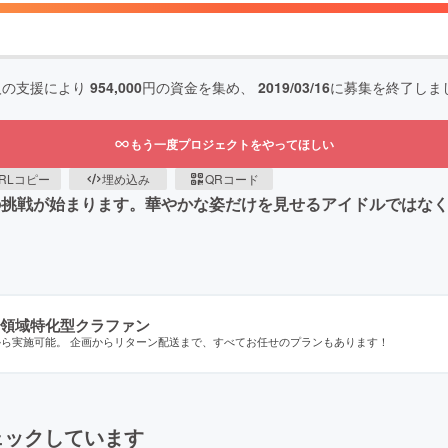
人の支援により
954,000
円の資金を集め、
2019/03/16
に募集を終了しま
もう一度プロジェクトをやってほしい
RLコピー
埋め込み
QRコード
人の挑戦が始まります。華やかな姿だけを見せるアイドルではな
領域特化型クラファン
から実施可能。 企画からリターン配送まで、すべてお任せのプランもあります！
ェックしています