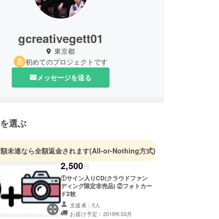
gcreativegett01
東京都
初めてのプロジェクトです
メッセージを送る
を選ぶ
金額未達なら全額返金されます
(All-or-Nothing方式)
2,500
円
①サイン入りCD(クラウドファン
ディング限定非売品) ②フォトカー
ド2枚
支援者：0人
お届け予定：2019年03月