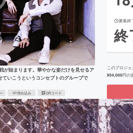
募集終
CAMPFIRE for Social Good
CAMPFIRE Creation
終
CAMPFIREふるさと納税
machi-ya
コミュニティ
このプロジェ
の挑戦が始まります。華やかな姿だけを見せるア
954,000
円の
せていこうというコンセプトのグループで
ピー
埋め込み
QRコード