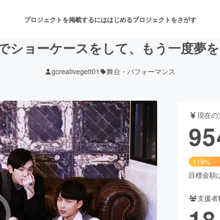
プロジェクトを掲載するには
はじめる
プロジェクトをさがす
日本でショーケースをして、もう一度夢
gcreativegett01
舞台・パフォーマンス
注目のリターン
注目の新着プロジェクト
募集終了が近いプロジェクト
も
現在の
音楽
舞台・パフォーマンス
95
ゲーム・サービス開発
フード・飲食店
119%
書籍・雑誌出版
アニメ・漫画
目標金額は8
支援者
チャレンジ
ビューティー・ヘルスケ
18