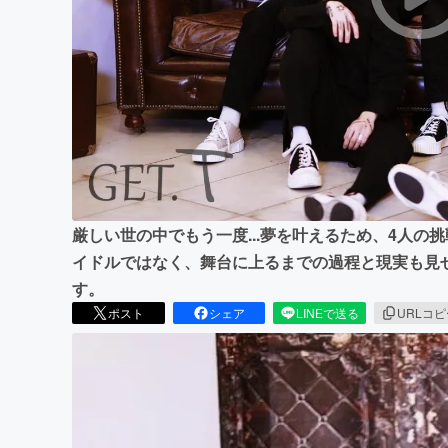
まちづくり・地域活性化
厳しい世の中でもう一度...夢を叶えるため、4人
イドルではなく、舞台に上るまでの過程と現実も見
す。
ポスト
シェア
LINEで送る
URLコ