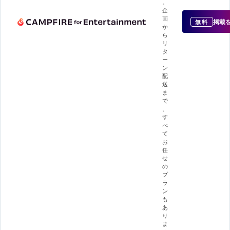
。
企
画
掲載
無料
か
ら
リ
タ
ー
ン
配
送
ま
で
、
す
べ
て
お
任
せ
の
プ
ラ
ン
も
あ
り
ま