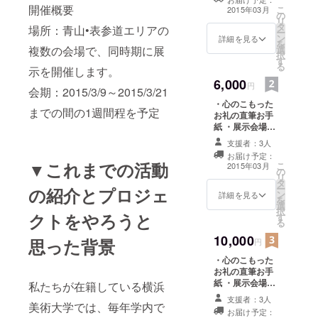
・HPにお名前の
開催概要
こ
2015年03月
の
記載 ・展示パン
リ
タ
フレット
場所：青山•表参道エリアの
ー
ン
詳細を見る
を
複数の会場で、同時期に展
選
択
す
る
示を開催します。
6,000
円
会期：2015/3/9～2015/3/21
・心のこもった
までの間の1週間程を予定
お礼の直筆お手
紙 ・展示会場の
様子をご報告 ・
支援者：3人
ポストカード3枚
お届け予定：
・HPにお名前の
▼これまでの活動
こ
2015年03月
の
記載 ・展示パン
リ
タ
フレット ・オリ
ー
の紹介とプロジェ
ン
ジナルTシャツ1
詳細を見る
を
選
枚
択
クトをやろうと
す
る
10,000
思った背景
円
・心のこもった
お礼の直筆お手
紙 ・展示会場の
私たちが在籍している横浜
様子をご報告 ・
支援者：3人
美術大学では、毎年学内で
ポストカード3枚
お届け予定：
・HPにスペシャ