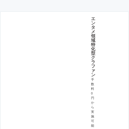
エ
ン
タ
メ
領
域
特
化
型
ク
ラ
フ
ァ
ン
手
数
料
0
円
か
ら
実
施
可
能