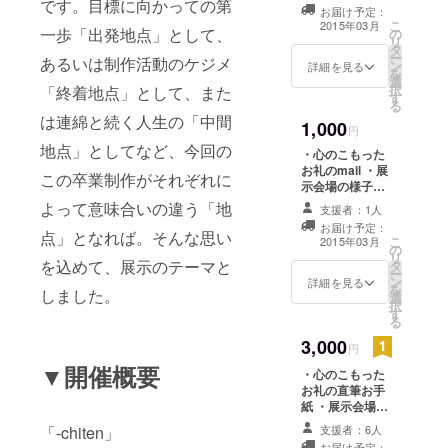
です。目標に向かっての第
お届け予定：
こ
2015年03月
一歩「出発地点」として、
の
皆様の温か
リ
タ
ー
あるいは制作活動のケジメ
いご支援を
ン
詳細を見る
を
選
お待ちして
択
「終着地点」として、また
す
る
おります。
は連綿と続く人生の「中間
1,000
よろしくお
円
地点」としてなど、今回の
ねがいしま
・心のこもった
お礼のmail ・展
す。
この卒業制作がそれぞれに
示会場の様子を
ご報告 ・ポスト
よって意味合いの違う「地
支援者：1人
カード1枚
お届け予定：
点」となれば。そんな思い
こ
2015年03月
の
リ
を込めて、展示のテーマと
タ
ー
ン
詳細を見る
を
しました。
選
択
す
る
3,000
円
▼開催概要
・心のこもった
お礼の直筆お手
紙 ・展示会場の
様子をご報告 ・
「-chiten」
支援者：6人
ポストカード3枚
お届け予定：