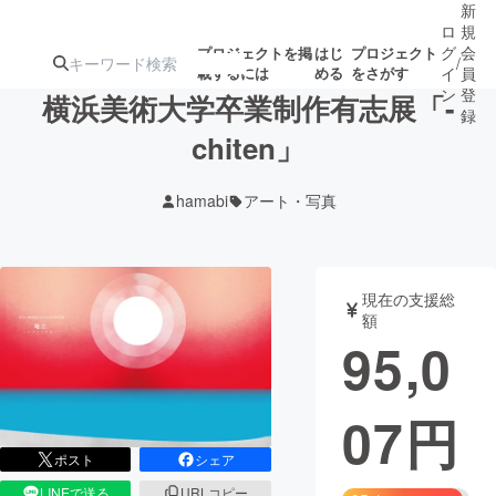
新
ロ
規
グ
会
プロジェクトを掲
はじ
プロジェクト
/
載するには
める
をさがす
イ
員
ン
登
横浜美術大学卒業制作有志展「-
録
chiten」
人気のプロ
注目のリ
注目の新着プロ
募集終了が近いプ
もうすぐ公開
hamabi
アート・写真
ジェクト
ターン
ジェクト
ロジェクト
されます
アート・写真
音楽
現在の支援総
額
95,0
テクノロジー・ガジェット
ゲーム・サ
07
円
映像・映画
書籍・雑誌
ポスト
シェア
ビジネス・起業
チャレンジ
LINEで送る
URLコピー