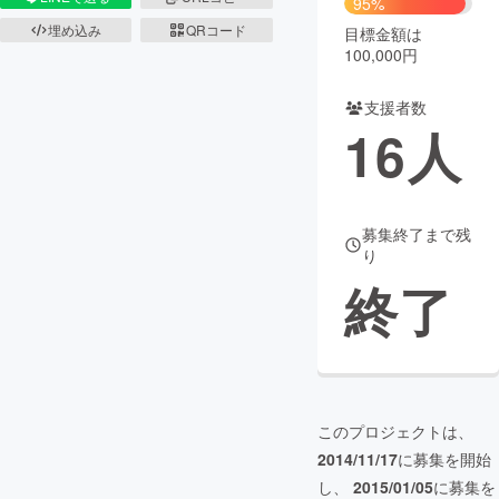
95%
埋め込み
QRコード
目標金額は
まちづくり・地域活性化
100,000円
支援者数
CAMPFIRE for Social Good
CAMPFIRE Creation
16
人
CAMPFIREふるさと納税
machi-ya
コミュニティ
募集終了まで残
り
終了
このプロジェクトは、
2014/11/17
に募集を開始
し、
2015/01/05
に募集を