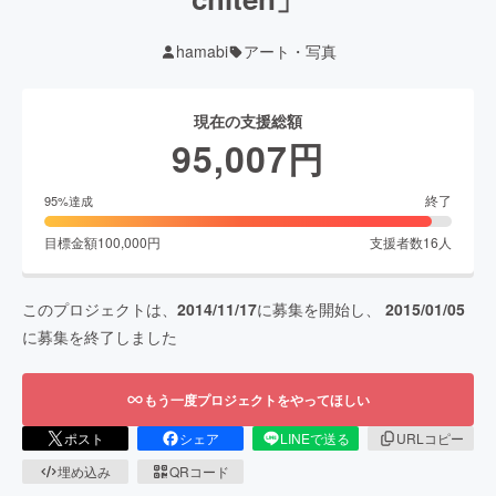
hamabi
アート・写真
現在の支援総額
95,007
円
終了
95
%達成
目標金額
100,000
円
支援者数
16
人
このプロジェクトは、
2014/11/17
に募集を開始し、
2015/01/05
に募集を終了しました
もう一度プロジェクトをやってほしい
ポスト
シェア
LINEで送る
URLコピー
埋め込み
QRコード