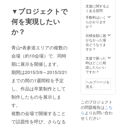
支援に関するよ
▼プロジェクトで
くある質問
手数料はいく
何を実現したい
らかかります
か？
か？
目標金額に届
かなかった場
合どうなりま
青山•表参道エリアの複数の
すか？
会場（約10会場）で、同時
支援で困った
時はどこに相
期に展示を開催します。
談したらいい
期間は2015/3/9～2015/3/21
ですか？
までの間の1週間程を予定
ヘルプページを
見る
し、作品は卒業制作として
制作したものを展示しま
このプロジェクト
す。
の問題報告は
こち
ら
よりお問い合わ
複数の会場で開催すること
せください
で話題性を呼び、さらなる