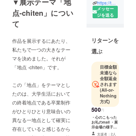
▼展示テーマ「地
横浜美術大
https://twitter.com/hamabi_chiten
学卒業制作
メッセー
点-chiten」につい
有志展「地
ジを送る
て
点-chiten」
というプロ
ジェクトを
リターンを
作品を展示するにあたり、
企画してい
る団体のア
私たちで一つの大きなテー
選ぶ
カウントで
マを決めました。それが
す。
「地点 -chiten」です。
目標金額
詳しくはプ
未達なら
ロジェクト
全額返金
ページ、ま
されます
この「地点」をテーマとし
たは以下の
(All-or-
たのは、大学生活において
プロジェク
Nothing
方式)
トHPをご覧
の終着地点である卒業制作
ください。
500
円
がひとりひとり意味合いの
質問等もこ
・心のこもった
異なる一地点として確実に
ちらでお受
お礼のmail ・展
示会場の様子を
存在していると感じるから
けいたしま
ご報告
支援者：2人
す。