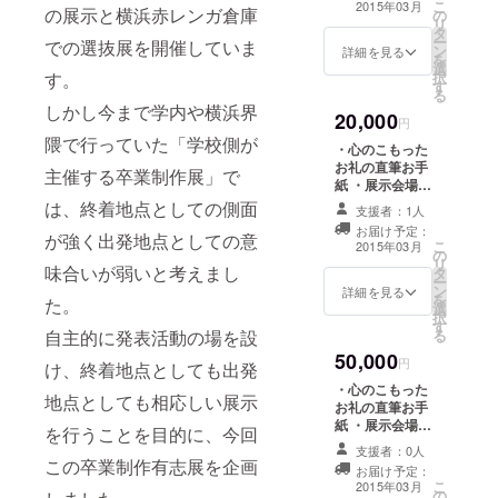
こ
2015年03月
の展示と横浜赤レンガ倉庫
の
ルサンクスとし
リ
タ
てお名前の記載
ー
での選抜展を開催していま
ン
・展示パンフ
詳細を見る
を
選
レット、特別冊
す。
択
す
子 ・スペシャル
る
サンクスとして
しかし今まで学内や横浜界
20,000
会場にお名前の
円
記載 ・オリジナ
隈で行っていた「学校側が
・心のこもった
ルTシャツ1枚
お礼の直筆お手
主催する卒業制作展」で
紙 ・展示会場の
様子をご報告 ・
は、終着地点としての側面
支援者：1人
ポストカード3枚
お届け予定：
が強く出発地点としての意
・すべての広告
こ
2015年03月
の
物、HPにエグゼ
リ
味合いが弱いと考えまし
タ
クティブサポー
ー
ン
ターとしてお名
詳細を見る
を
た。
選
前の記載 ・展示
択
す
パンフレット、
自主的に発表活動の場を設
る
特別冊子 ・エグ
50,000
ゼクティブサ
円
け、終着地点としても出発
ポーターとして
・心のこもった
会場にお名前の
地点としても相応しい展示
お礼の直筆お手
記載 ・オリジナ
紙 ・展示会場の
を行うことを目的に、今回
ルTシャツ1枚 ・
様子をご報告 ・
オリジナルトー
支援者：0人
ポストカード3枚
この卒業制作有志展を企画
トバッグ1個
お届け予定：
・協賛として全
こ
2015年03月
の
ての広告物・HP