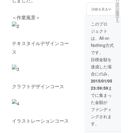
しました。
リ
タ
に企業名の記載
ー
ン
・展示パンフ
詳細を見る
を
選
レット、特別冊
択
＜作業風景＞
す
子 ・協賛として
る
会場に企業名の
このプロ
記載 ・オリジナ
ジェクト
ルTシャツ1枚 ・
オリジナルトー
は、All-or-
トバッグ1個 ・
テキスタイルデザインコー
Nothing方式
パンフレットの
ス
中に1ページ分の
です。
広告
目標金額を
達成した場
合にのみ、
2015/01/05
クラフトデザインコース
23:59:59
ま
でに集まっ
た金額が
ファンディ
ングされま
イラストレーションコース
す。