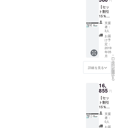
円
【セッ
ト割引
15％OF
F】定価
支援
18330
者：
円のと
3人
ころ
お届
15580
け予
円(2750
定：
円引き)
2019
年05
でお買
こ
月
い求め
の
リ
いただ
タ
ー
けま
ン
詳細を見る
を
す。 ・
選
択
TRANS
す
る
FORME
16,
R 1個
・ハッ
855
円
チファ
【セッ
スナー2
ト割引
個セッ
15％OF
ト ※ス
F】定価
チール
支援
19830
製でな
者：
円のと
いトラ
0人
ころ
ンク(リ
お届