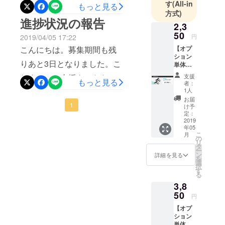
ジェクトは4月7日をもって
す
(All-in
もっと見る
す。なお、ご住所につきま
方式)
終了となりました。宣伝等
進捗状況の報告
しては、4/27日正午までに
2,3
がうまく出来なかったのに
変更、またはご確認をお願
50
2019/04/05 17:22
円
もかかわらず、このプロ
いいたします。ご住所に不
こんにちは。募集期間も残
【オプ
ション
ジェクトを見つけ支援して
備があった場合の再送料は
りあと3日となりました。こ
単体】
いただき、ありがとうござ
ハッチ
弊社では負担いたしかねま
れまでにご支援をいただい
支援
ファス
もっと見る
者：
いました。前回の活動報告
ナー2個
すのでよろしくお願いいた
ているパトロン様につきま
1人
セット
でも申し上げた通り、現
お届
します。商品発送まで今し
してはご支援いただきあり
※スチー
1
け予
ル製で
在、生産・検品を進めてい
定：
ばらくお待ちくださいま
がとうございました。ま
ないト
2019
る段階でございます。台湾
年05
ランク
せ。よろしくお願いいたし
だ、お悩み中の方はお気軽
こ
月
（リア
の
から発送されましたらまた
リ
スポイ
ます。
タ
に、なんでもご相談くださ
ー
ラー付
ン
詳細を見る
活動報告にてご連絡させて
を
い！！今のところ順調に生
きトラ
選
択
ンクな
いただきます。よろしくお
す
る
産を進めており、早ければ4
ど） ま
願いいたします。
3,8
たは、
月下旬に発送できるかもし
トラン
50
円
クや
れません。パトロン様のご
【オプ
ハッチ
ション
要望で「GWに使いた
の形状
単体】