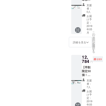
により
い！！」という声も多かっ
バイク
フック
支援
ビーム1
が取り
者：
たのでできれば、GWに間に
個 ※
つかな
0人
トップ
い際
合うように頑張って進めさ
お届
チュー
に、
け予
ブのな
せていただきます。
フック
定：
い自転
2019
の代わ
年05
車(ママ
りにト
こ
月
チャリ
ランク
の
リ
など)に
車内に
タ
ー
使用す
入れ
ン
詳細を見る
を
るため
キャリ
選
択
のアシ
アを固
す
る
スト
定する
12,
バー
もの
残り23
784
円
【早割
限定30
個！
20％OF
支援
F】定価
者：
15980
7人
円のと
お届
ころ
け予
12784
定：
円(3196
2019
年05
円引き)