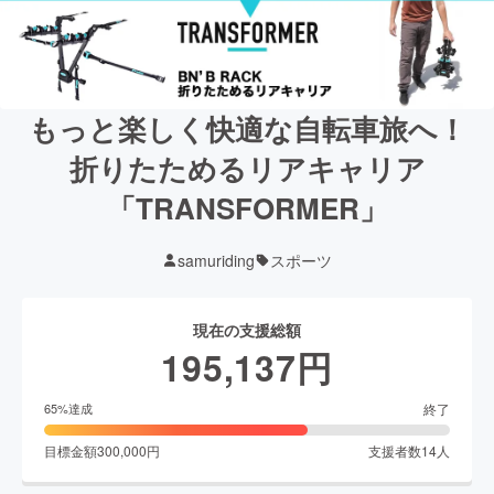
もっと楽しく快適な自転車旅へ！
折りたためるリアキャリア
「TRANSFORMER」
samuriding
スポーツ
現在の支援総額
195,137
円
終了
65
%達成
目標金額
300,000
円
支援者数
14
人