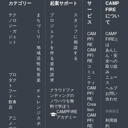
カテゴリー
起案サポート
サ
CAMP
ー
FIRE
テク
ま
プ
ス
ビ
につい
ノロ
ち
ロ
タ
ス
て
ジー
づ
ジ
ッ
・ガ
く
ェ
フ
CAM
CAMP
ジェ
り
ク
に
PFI
FIREと
ット
・
ト
相
RE
は
地
を
談
CAM
あんし
域
作
す
PFI
ん・安
活
る
る
RE
全への
性
資
コ
取り組
化
料
ミュ
み
プロ
音
請
ニ
ニュー
ダク
楽
求
ティ
ス
ト
CAM
ヘルプ
クラウドファ
フー
チ
PFI
お問い
ンディングの
ド・
ャ
RE
合わせ
ノウハウを無
飲食
レ
Crea
料で学ぼう
店
ン
tion
各種規定
CAMPFIRE
ジ
CAM
アカデミー
アニ
ス
利用規
PFI
メ・
ポ
約
RE