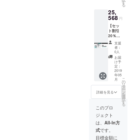
TRANS
す
る
FORME
25,
R 1個
・ハッ
568
円
チファ
【セッ
スナー
ト割引
2個セッ
20％OF
ト ※1
F】定価
・バイ
支援
31960
クビー
者：
円のと
ム 1
0人
ころ
個 ※2
お届
25568
※1 ス
け予
円(6392
チール
定：
円引き)
2019
製でな
年05
でお買
いトラ
こ
月
い求め
ンク(リ
の
リ
いただ
アスポ
タ
ー
けま
イラー
ン
詳細を見る
を
す。 ・
付きト
選
択
TRANS
ランク
す
る
FORME
など)ま
このプロ
R 2個
たは、
ジェクト
トラン
クや
は、
All-In方
ハッチ
式
です。
の形状
により
目標金額に