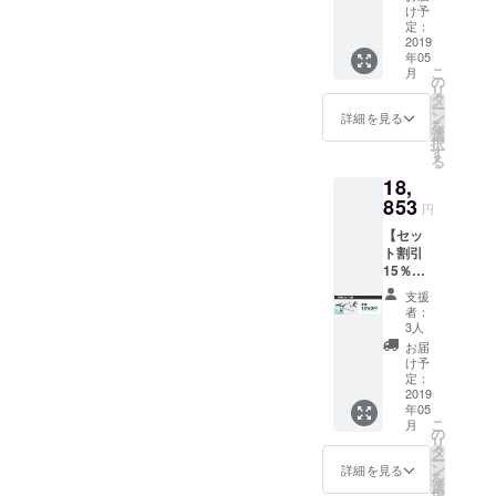
16855
アスポ
け予
円(2975
イラー
定：
円引き)
2019
付きト
年05
でお買
ランク
こ
月
い求め
など)ま
の
リ
いただ
たは、
タ
ー
けま
トラン
ン
詳細を見る
を
す。 ・
クや
選
択
TRANS
ハッチ
す
る
FORME
の形状
18,
R 1個
により
・バイ
853
フック
円
クビー
が取り
【セッ
ム 1個 ※
つかな
ト割引
トップ
い場合
15％OF
チュー
に使用
F】定価
ブのな
支援
22180
い自転
者：
円のと
車(ママ
3人
ころ
チャリ
お届
18853
など)に
け予
円(3327
使用す
定：
円引き)
2019
るため
年05
でお買
のアシ
こ
月
い求め
スト
の
リ
いただ
バー
タ
ー
けま
ン
詳細を見る
を
す。 ・
選
択