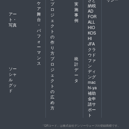
ケ
プ
実
納税
ア
ロ
施
AD
アー
舞
ジ
事
FOR
ト・
台
ェ
例
ALL
写真
・
ク
HIO
パ
ト
KOS
フ
の
HI
ォ
作
JFA
ー
り
クラ
マ
方
ウド
ン
プ
統
ファ
ス
ロ
計
ン
ソー
ジ
デ
ディ
シャ
ェ
ー
ング
ル
ク
タ
mac
グッ
ト
hi-ya
ド
の
補助
広
金申
め
請サ
方
ポー
ト
「QRコード」は株式会社デンソーウェーブの登録商標です。