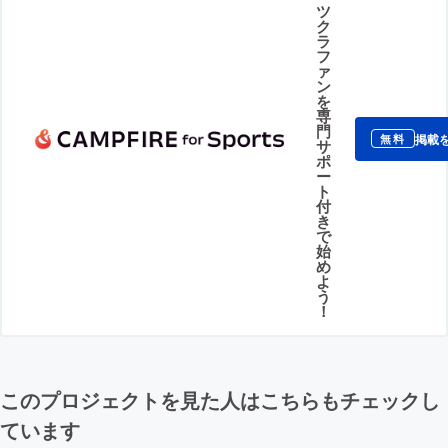
ツ
ク
ラ
フ
ァ
ン
を
専
門
掲載
無料
サ
ポ
ー
ト
付
き
で
始
め
よ
う
！
このプロジェクトを見た人はこちらもチェックし
ています