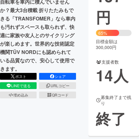
自転車を車内に積んでいません
円
か？最大3台積載 折りたたみもで
まちづくり・地域活性化
きる「TRANSFOMER」なら車内
も汚れずスペースも取られず、快
CAMPFIRE for Social Good
CAMPFIRE Creation
65%
適に家族や友人とのサイクリング
CAMPFIREふるさと納税
machi-ya
コミュニティ
目標金額は
が楽しめます。世界的な技術認定
300,000円
機関TÜV NORDにも認められて
いる品質なので、安心して使用で
支援者数
14
人
きます。
ポスト
シェア
LINEで送る
URLコピー
埋め込み
QRコード
募集終了まで残
り
終了