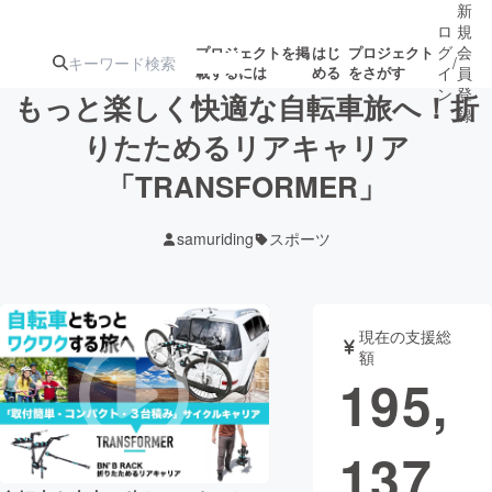
新
ロ
規
グ
会
プロジェクトを掲
はじ
プロジェクト
/
載するには
める
をさがす
イ
員
ン
登
もっと楽しく快適な自転車旅へ！折
録
りたためるリアキャリア
「TRANSFORMER」
人気のプロ
注目のリ
注目の新着プロ
募集終了が近いプ
もうすぐ公開
ジェクト
ターン
ジェクト
ロジェクト
されます
samuriding
スポーツ
アート・写真
音楽
現在の支援総
テクノロジー・ガジェット
ゲーム・サ
額
195,
映像・映画
書籍・雑誌
137
ビジネス・起業
チャレンジ