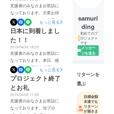
支援者のみなさまお世話に
なっております。大変お待
samuri
たせいたしました。本日、
もっと見る
ding
委託先倉庫から
日本に到着しまし
初めてのプ
「TRANSFORMER」が発
た！！
ロジェクト
送されました。2日から3日
です
2019/04/24 18:23
メッセー
以内に支援者のみなさまの
支援者のみなさまお世話に
ジを送る
元へご到着の予定となって
なっております。本日、税
おります。なお交通状況に
関から弊社委託先倉庫に向
もっと見る
より、誤差が出てしまう可
リターンを
け商品が発送されたという
プロジェクト終了
能性がございますのでご理
連絡がありました。到着後3
選ぶ
解のほどよろしくお願いい
とお礼
日以内に倉庫から発送され
たします。この度はご支援
2019/04/09 17:26
る予定です！倉庫から発送
目標金額
いただきまして誠にありが
支援者のみなさまお世話に
未達でも
の連絡が入りましたら、ま
とうございました。
リターン
なっております。当プロ
たご連絡させていただきま
が届きま