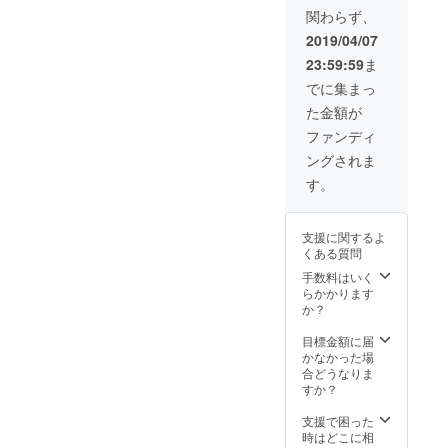
フック
関わらず、
が取り
つかな
2019/04/07
い場合
23:59:59
ま
に使用
※2 トッ
でに集まっ
プ
た金額が
チュー
ブのな
ファンディ
い自転
ングされま
車(ママ
チャリ
す。
など)に
使用す
るため
支援に関するよ
のアシ
くある質問
スト
バー
手数料はいく
らかかります
か？
目標金額に届
かなかった場
合どうなりま
すか？
支援で困った
時はどこに相