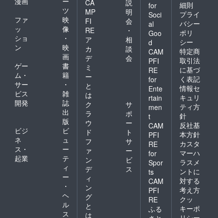
漫画
ー
CA
説
細則
for
ツ
MP
明
プライ
Soci
ファ
映
FI
会
バシー
al
ッ
像
RE
・
ポリ
Goo
ショ
・
ア
相
シー
d
ン
映
カ
談
特定商
CAM
画
デ
会
取引法
PFI
ゲー
書
ミ
に基づ
RE
ム・
籍
ー
く表記
for
サー
・
と
情報セ
Ente
ビス
雑
は
キュリ
rtain
開発
誌
ク
サ
ティ方
men
出
ラ
ポ
針
t
版
ウ
ー
反社基
CAM
ビジ
ビ
ド
ト
本方針
PFI
ネ
ュ
フ
サ
カスタ
RE
ス・
ー
ァ
ー
マーハ
for
起業
テ
ン
ビ
ラスメ
Spor
ィ
デ
ス
ントに
ts
ー
ィ
対する
CAM
・
ン
考え方
PFI
ヘ
グ
クッ
RE
ル
と
キーポ
ふる
ス
は
リシー
さと