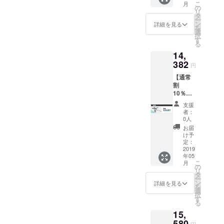
こ
月
でお買
の
リ
い求め
タ
ー
いただ
ン
詳細を見る
を
けま
選
択
す。 ・
す
る
TRANS
14,
FORME
R 1個
382
円
【通常
割
10％OF
F】定価
支援
15980
者：
円のと
0人
ころ
お届
14382
け予
円(1598
定：
円引き)
2019
年05
でお買
こ
月
い求め
の
リ
いただ
タ
ー
けま
ン
詳細を見る
を
す。 ・
選
択
TRANS
す
る
FORME
15,
R 1個
580