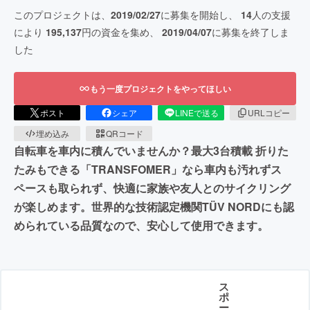
このプロジェクトは、
2019/02/27
に募集を開始し、
14
人の支援
により
195,137
円の資金を集め、
2019/04/07
に募集を終了しま
した
もう一度プロジェクトをやってほしい
ポスト
シェア
LINEで送る
URLコピー
埋め込み
QRコード
自転車を車内に積んでいませんか？最大3台積載 折りた
たみもできる「TRANSFOMER」なら車内も汚れずス
ペースも取られず、快適に家族や友人とのサイクリング
が楽しめます。世界的な技術認定機関TÜV NORDにも認
められている品質なので、安心して使用できます。
ス
ポ
ー