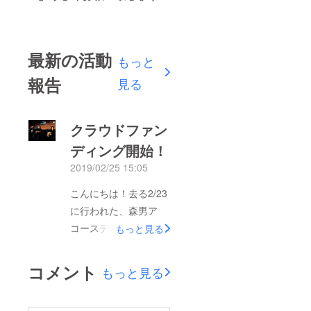
最新の活動
もっと
報告
見る
クラウドファン
ディング開始！
2019/02/25 15:05
こんにちは！去る2/23
に行われた、森男ア
コースティックライブ
もっと見る
のMCにてクラウド
ファンディングの開始
コメント
もっと見る
を宣言させて頂き、そ
の場で公開ボタンを押