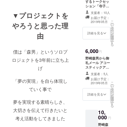
に立つ
するトークセッ
ション「寺子
屋」の2回のご参
支援者：10人
▼プロジェクトを
2016年4月、
加が出来ます
お届け予定：
（通常一回スタ
5年前に活動
こ
2019年05月
やろうと思った理
の
ジオ利用費込み
を休止した
リ
タ
4000円） 日程は
ー
自身ソロプ
ン
決まり次第発表
詳細を見る
由
を
選
して行きます
ロジェクト
択
す
2019年4月以降
る
「FUZZ-
開催の会に限り
6,000
FACTORY」
僕は「森男」というソロプ
ます 2019年4月
円
以降月に1回から
をサポート
野崎森男から御
ロジェクトを3年前に立ち上
2回ペースで開催
礼メール アコー
メンバーを
予定です 利用期
スティックアル
げ
限は2019年12月
加え「森
バム 森男アコー
開催会まで 交通
支援者：5人
男」と名前
スティックシン
費、宿泊費など
お届け予定：
「夢の実現」を自ら体現し
グル「夜曲」 森
を変え活動
こ
はご自身でご負
2019年05月
の
男アコース
リ
担下さい
を再開
ていく事で
タ
ティックシング
ー
ン
ル「夜曲Ⅱ」
詳細を見る
2016年9月
を
選
ファースト
択
夢を実現する素晴らしさ、
す
る
アルバム
大切さを伝えて行きたいと
10,
「紅」発売
000
考え活動をしてきました
円
2017年４月
野崎森
セカンドア