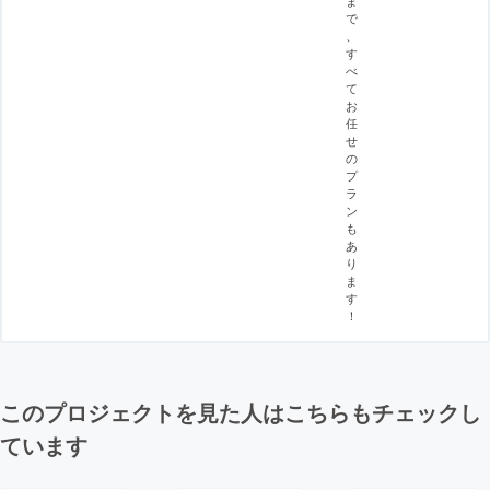
で
、
す
べ
て
お
任
せ
の
プ
ラ
ン
も
あ
り
ま
す
！
このプロジェクトを見た人はこちらもチェックし
ています