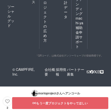
ス
ロ
計
ン
ソー
ジ
デ
ディ
シャ
ェ
ー
ング
ル
ク
タ
mac
グッ
ト
hi-ya
ド
の
補助
広
金申
め
請サ
方
ポー
ト
「QRコード」は株式会社デンソーウェーブの登録商標です。
© CAMPFIRE,
会社概
採用情
パートナー
Inc.
要
報
募集
morioproject
さんへアンコール
もう一度プロジェクトをやってほしい
2