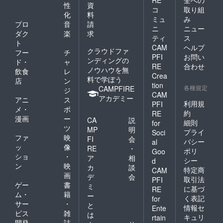
RE
全への
性
資
コ
取り組
化
料
ミュ
み
プロ
音
請
ニ
ニュー
ダク
楽
求
ティ
ス
ト
CAM
ヘルプ
クラウドファ
フー
チ
PFI
お問い
ンディングの
ド・
ャ
RE
合わせ
ノウハウを無
飲食
レ
Crea
料で学ぼう
店
ン
tion
各種規定
CAMPFIRE
ジ
CAM
アカデミー
アニ
ス
利用規
PFI
メ・
ポ
約
RE
漫画
ー
CA
説
細則
for
ツ
MP
明
プライ
Soci
ファ
映
FI
会
バシー
al
ッ
像
RE
・
ポリ
Goo
ショ
・
ア
相
シー
d
ン
映
カ
談
特定商
CAM
画
デ
会
取引法
PFI
ゲー
書
ミ
に基づ
RE
ム・
籍
ー
く表記
for
サー
・
と
情報セ
Ente
ビス
雑
は
キュリ
rtain
開発
誌