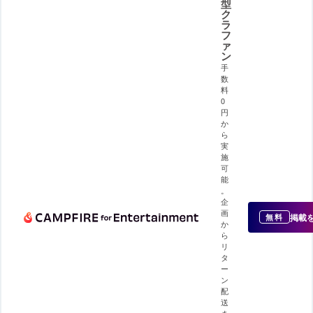
型
ク
ラ
フ
ァ
ン
手
数
料
0
円
か
ら
実
施
可
能
。
企
画
掲載
無料
か
ら
リ
タ
ー
ン
配
送
ま