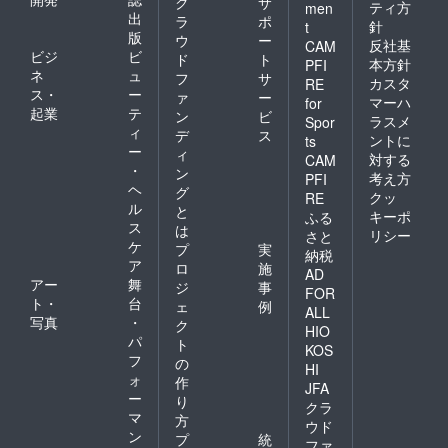
ク
サ
ティ方
men
出
ラ
ポ
針
t
版
ウ
ー
反社基
CAM
ビジ
ビ
ド
ト
本方針
PFI
ネ
ュ
フ
サ
カスタ
RE
ス・
ー
ァ
ー
マーハ
for
起業
テ
ン
ビ
ラスメ
Spor
ィ
デ
ス
ントに
ts
ー
ィ
対する
CAM
・
ン
考え方
PFI
ヘ
グ
クッ
RE
ル
と
キーポ
ふる
ス
は
リシー
さと
ケ
プ
実
納税
ア
ロ
施
AD
アー
舞
ジ
事
FOR
ト・
台
ェ
例
ALL
写真
・
ク
HIO
パ
ト
KOS
フ
の
HI
ォ
作
JFA
ー
り
クラ
マ
方
ウド
ン
プ
統
ファ