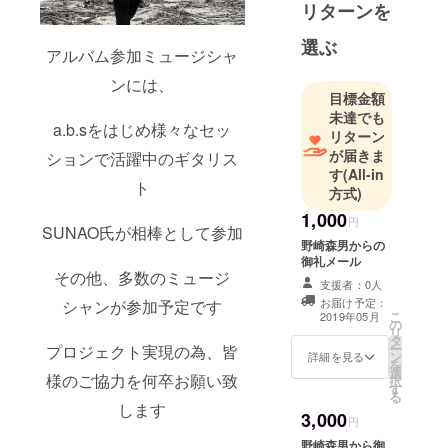
リターンを
のメンバー
としてソ
選ぶ
アルバム参加ミュージシャ
ニーレコー
ンには、
ドよりデ
目標金額
ビュー
未達でも
a.b.sをはじめ様々なセッ
2000年同バ
リターン
ンド脱退後
が届きま
ションで活躍中のギタリス
す
(All-in
スタジオ
ト
方式)
ミュージ
1,000
シャンとし
円
SUNAO氏が相棒として参加
て活動を開
野崎森男からの
御礼メール
始
その他、多数のミュージ
現在までに
支援者：0人
お届け予定：
シャンが参加予定です
様々なアー
こ
2019年05月
の
ティストの
リ
タ
ー
プロジェクト実現の為、皆
ライブサ
ン
詳細を見る
を
ポートやレ
選
様のご協力を何卒お願い致
択
す
コーディン
る
します
グに参加
3,000
円
ポルノグラ
野崎森男から御