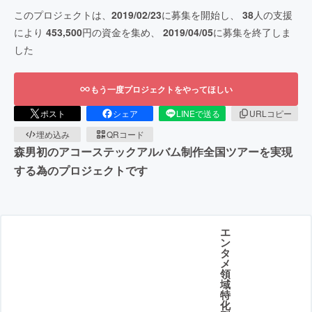
このプロジェクトは、
2019/02/23
に募集を開始し、
38
人の支援
により
453,500
円の資金を集め、
2019/04/05
に募集を終了しま
した
もう一度プロジェクトをやってほしい
ポスト
シェア
LINEで送る
URLコピー
埋め込み
QRコード
森男初のアコーステックアルバム制作全国ツアーを実現
する為のプロジェクトです
エ
ン
タ
メ
領
域
特
化