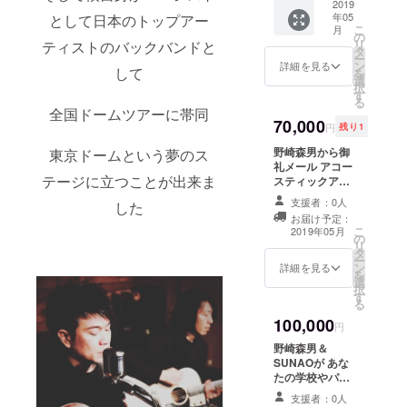
コース
2019
ルから
人間椅子と
年05
として日本のトップアー
ティッ
お選び
の共演を実
こ
月
クシン
頂けま
の
リ
ティストのバックバンドと
グル
現する
す） ア
タ
ー
「夜
クセサ
ン
詳細を見る
2017年５月
して
を
曲」 ア
リーは
選
択
からは強力
コース
写真の
す
る
ティッ
デザイ
なサウンド
全国ドームツアーに帯同
クアル
70,000
ン以外
円
残り1
と確かなラ
バム
にも種
イブパ
「夜曲
野崎森男から御
類が御
東京ドームという夢のス
Ⅱ」 森
礼メール アコー
座いま
フォーマン
テージに立つことが出来ま
男ハン
スティックアル
す 発送
スでジワジ
ドメイ
バム アルバムで
の際に
支援者：0人
した
ドレ
ワと動員を
使用したジャパ
お選び
お届け予定：
ザーア
ンヴィンテージ
頂けま
増やしてい
こ
2019年05月
クセサ
の
アコースティッ
す
リ
る
リー
タ
クギター1970年
ー
（7000
ン
代製のYAMAHA
詳細を見る
を
円相当
選
N-500を森男＆
択
の商
す
SUNAOのサイ
る
品、サ
ン入り（サイン
100,000
イズは
は希望者） をプ
円
フリー
レゼント、大変
野崎森男＆
サイ
貴重なギターで
SUNAOが あな
ズ、カ
す！ ソフトケー
たの学校やパー
ラーは
スが付属します
ティ会場、お店
ブラッ
支援者：0人
にてライブ＆