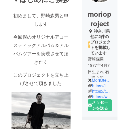
moriop
初めまして、野崎森男と申
roject
します
神奈川県
今回僕のオリジナルアコー
他に2件の
プロジェク
スティックアルバム＆アル
トを掲載し
ています
バムツアーを実現させて頂
野崎森男
きたく
1977年4月7
日生まれ 石
このプロジェクトを立ち上
川県金沢市
MoriOteam
げさせて頂きました
出身
https://twitter.com/morio_project
二人の兄貴
https://twitter.com/MoriOteam
https://www.facebook.com/morioproject/
の影響で11
メッセー
歳でベース
ジを送る
を始める
1999年1月1
日LOOP
THE LOOP