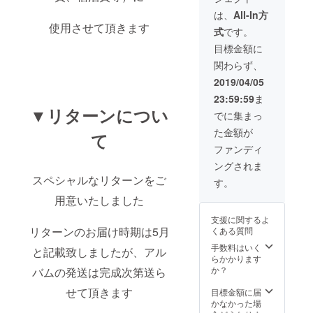
て製作
は、
All-In方
した、
使用させて頂きます
式
です。
この世
に一着
目標金額に
しかな
関わらず、
いス
テージ
2019/04/05
衣装
23:59:59
ま
▼リターンについ
でに集まっ
た金額が
て
ファンディ
ングされま
スペシャルなリターンをご
す。
用意いたしました
支援に関するよ
リターンのお届け時期は5月
くある質問
手数料はいく
と記載致しましたが、アル
らかかります
か？
バムの発送は完成次第送ら
せて頂きます
目標金額に届
かなかった場