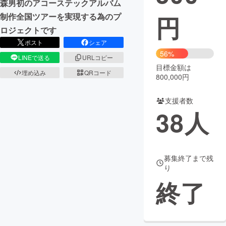
森男初のアコーステックアルバム
円
制作全国ツアーを実現する為のプ
まちづくり・地域活性化
ロジェクトです
ポスト
シェア
CAMPFIRE for Social Good
CAMPFIRE Creation
56%
LINEで送る
URLコピー
CAMPFIREふるさと納税
machi-ya
コミュニティ
目標金額は
埋め込み
QRコード
800,000円
支援者数
38
人
募集終了まで残
り
終了