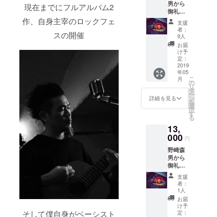
男から
現在までにフルアルバム2
ルバム
御礼
メール
「黒」発売
作、自身主宰のロックフェ
支援
アコー
者：
完成度の高
スの開催
ス
9人
いサウンド
ティッ
お届
クアル
で各方面か
け予
バム 森
定：
ら高評価を
男ハン
2019
年05
得る
ドメイ
こ
月
ドレ
の
リ
ザーア
タ
2017年４月
ー
クセサ
ン
詳細を見る
を
リー
には、
選
択
（7000
す
STAR★ROC
る
円相当
Kfes2017を
13,
の商
品、サ
000
渋谷DUOで
円
イズは
開催
野崎森
フリー
男から
2017年9月
サイ
御礼
ズ、カ
STAR★ROC
メール
ラーは
支援
Kfes2017「
アコー
ブラッ
者：
ス
ク・
真夏の夜の
1人
ティッ
レッ
お届
黄金の夜明
クアル
ド・
け予
け」を開催
バム ア
そして僕自身がベーシスト
キャメ
定：