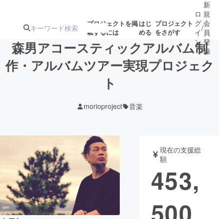
新
ロ
規
グ
会
プロジェクトを掲
はじ
プロジェクト
/
載するには
める
をさがす
イ
員
ン
登
森男アコースティックアルバム制
録
作・アルバムツアー実現プロジェク
ト
人気のプロ
注目のリ
注目の新着プロ
募集終了が近いプ
もうすぐ公開
ジェクト
ターン
ジェクト
ロジェクト
されます
morioproject
音楽
アート・写真
音楽
現在の支援総
テクノロジー・ガジェット
ゲーム・サ
額
453,
映像・映画
書籍・雑誌
500
ビジネス・起業
チャレンジ