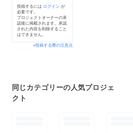
させて頂きました。ラ
投稿するには
ログイン
が
イブ終了後に早速のご
必要です。
支援を頂きました！本
プロジェクトオーナーの承
認後に掲載されます。承認
当に嬉しいです！あり
された内容を削除すること
がとうございます！是
はできません。
非とも目標額達成した
※投稿する際の注意点
いです！引き続き宜し
くお願い致します！
同じカテゴリーの人気プロジェ
クト