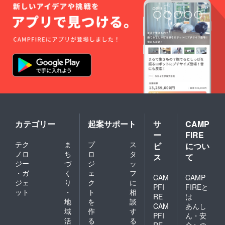
カテゴリー
起案サポート
サ
CAMP
ー
FIRE
テク
ま
プ
ス
ビ
につい
ノロ
ち
ロ
タ
ス
て
ジー
づ
ジ
ッ
・ガ
く
ェ
フ
CAM
CAMP
ジェ
り
ク
に
PFI
FIREと
ット
・
ト
相
RE
は
地
を
談
CAM
あんし
域
作
す
PFI
ん・安
活
る
る