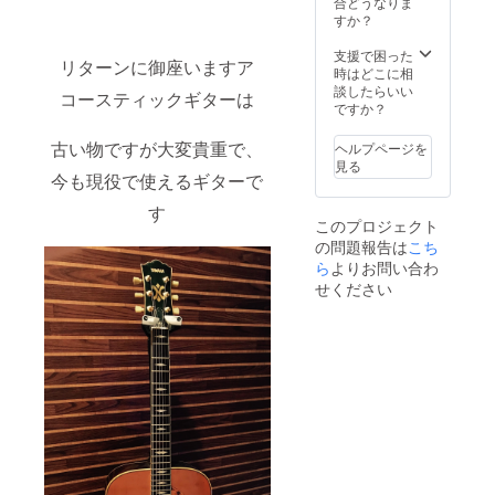
合どうなりま
すか？
支援で困った
リターンに御座いますア
時はどこに相
談したらいい
コースティックギターは
ですか？
古い物ですが大変貴重で、
ヘルプページを
見る
今も現役で使えるギターで
す
このプロジェクト
の問題報告は
こち
ら
よりお問い合わ
せください