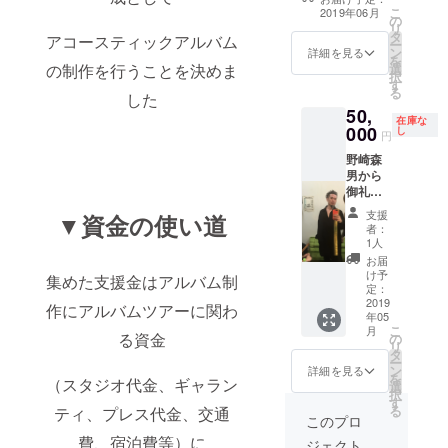
スペシャルア
交通費、宿泊費
こ
2019年06月
の
コースティック
はご負担をお願
リ
タ
ライブに御招待
い致します） 開
アコースティックアルバム
ー
ン
（2019年5月か
詳細を見る
催は5月以降から
を
選
の制作を行うことを決めま
ら6月の土日祝日
ご相談させて頂
択
す
に都内スタジオ
きます。
る
した
又はライブハウ
50,
スにて実施予
在庫な
000
し
定、夕方の時間
円
に終了予定） 森
野崎森
男＆SUNAOと
男から
アルバム発売を
御礼
祝うディナーへ
メール
御招待 （都内指
支援
▼資金の使い道
アコー
定のお店でライ
者：
ス
1人
ブ当日に開催予
ティッ
定） 交通費、宿
お届
クアル
け予
泊費等はご自身
集めた支援金はアルバム制
バム 野
定：
でご負担くださ
崎森男
2019
作にアルバムツアーに関わ
い
年05
があの
こ
月
アー
る資金
の
リ
ティス
タ
ー
トの
ン
詳細を見る
を
（スタジオ代金、ギャラン
ドーム
選
択
ツアー
す
る
ティ、プレス代金、交通
の為に
このプロ
オー
費、宿泊費等）に
ジェクト
ダーし