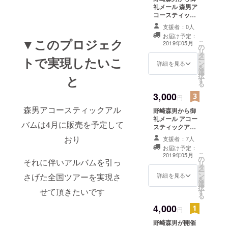
フィティの
礼メール 森男ア
コースティック
サポート
シングル「夜
支援者：0人
ベーシスト
曲」 森男アコー
お届け予定：
スティックシン
を10年以上
▼このプロジェク
こ
2019年05月
の
グル「夜曲Ⅱ」
務め、近年
リ
タ
トで実現したいこ
ー
は矢沢永吉
ン
詳細を見る
を
選
のライブサ
択
と
す
る
ポート、レ
3,000
コーディン
円
グにも参加
森男アコースティックアル
野崎森男から御
2018年に開
礼メール アコー
バムは4月に販売を予定して
スティックアル
催された矢
バム
おり
支援者：7人
沢永吉
お届け予定：
「STAY
こ
2019年05月
の
それに伴いアルバムを引っ
ROCK
リ
タ
ー
69ANNIVER
ン
さげた全国ツアーを実現さ
詳細を見る
を
選
SARY TOUR
択
せて頂きたいです
す
る
2018」参加
4,000
東京ドーム
円
のステージ
野崎森男が開催