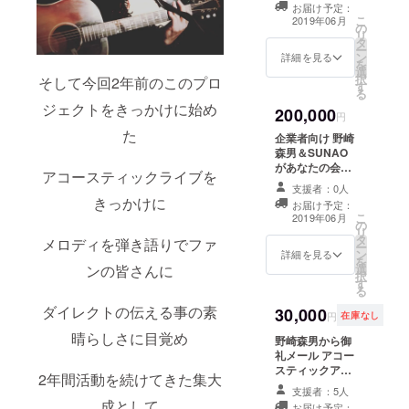
ク・
お届け予定：
トークショーを
レッ
こ
2019年06月
の
開催（自宅や音
ド・
リ
タ
が出せない場所
キャメ
ー
ン
は開催は出来ま
詳細を見る
ルから
を
選
せん、不明な点
お選び
択
そして今回2年前のこのプロ
す
はお問い合わせ
頂けま
る
ください） （ラ
す） ア
ジェクトをきっかけに始め
200,000
イブに必要な会
円
クセサ
場、音響機材は
た
リーは
企業者向け 野崎
ご用意をお願い
写真の
森男＆SUNAO
致します。首都
デザイ
があなたの会社
圏開催ではない
アコースティックライブを
ン以外
や会社がご指定
場合、交通費、
支援者：0人
にも種
する学校やパー
きっかけに
宿泊費はご負担
お届け予定：
類が御
ティ会場、お店
こ
をお願い致しま
2019年06月
座いま
の
にてライブ＆講
リ
す） 開催は5月
す 発送
タ
演会を開催 （自
メロディを弾き語りでファ
ー
以降からご相談
の際に
ン
宅や音が出せな
詳細を見る
を
させて頂きま
お選び
選
ンの皆さんに
い場所は開催は
択
す。
頂けま
す
出来ません、ご
る
す
不明な点はお問
ダイレクトの伝える事の素
30,000
い合わせくださ
円
在庫なし
い） （ライブに
晴らしさに目覚め
野崎森男から御
必要な会場、音
礼メール アコー
響機材はご用意
スティックアル
をお願い致しま
2年間活動を続けてきた集大
バム 森男＆
す。首都圏開催
支援者：5人
SUNAOによる
ではない場合、
成として
お届け予定：