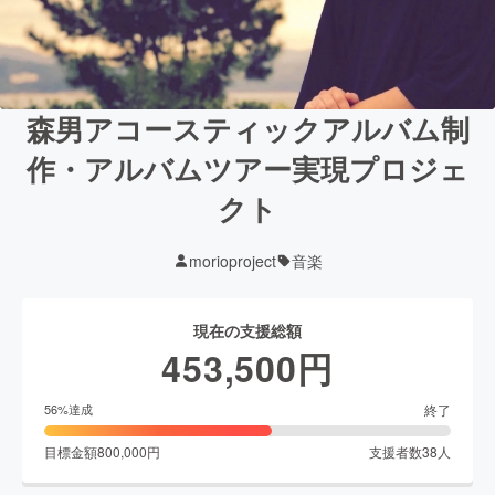
森男アコースティックアルバム制
作・アルバムツアー実現プロジェ
クト
morioproject
音楽
現在の支援総額
453,500
円
終了
56
%達成
目標金額
800,000
円
支援者数
38
人