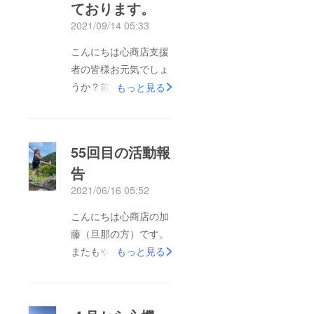
ております。
2021/09/14 05:33
こんにちは心商店支援
者の皆様お元気でしょ
うか？前回の投稿が見
もっと見る
返してみると6
月！？？知らぬ間に時
が過ぎてしまいこちら
55回目の活動報
の投稿も疎かにしてし
告
まいました。申し訳あ
2021/06/16 05:52
りません。その3か月
余りの間にいろんなイ
こんにちは心商店の加
ベントを行いましたの
藤（旦那の方）です。
で写真にてご紹介させ
またもや知らぬ間に月
もっと見る
ていただきますねまず
日が経っております。
は7月10日に行った神
少し気分も落ち着いて
淵“えがお”写真館より
いるのでご報告をした