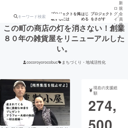
新
ロ
規
グ
会
プロジェクトを掲
はじ
プロジェクト
/
載するには
める
をさがす
イ
員
ン
登
この町の商店の灯を消さない！創業
録
８０年の雑貨屋をリニューアルした
い。
人気のプロ
注目のリ
注目の新着プロ
募集終了が近いプ
もうすぐ公開
ジェクト
ターン
ジェクト
ロジェクト
されます
cocoroyorocobuc
まちづくり・地域活性化
アート・写真
音楽
現在の支援総
テクノロジー・ガジェット
ゲーム・サ
額
274,
映像・映画
書籍・雑誌
500
ビジネス・起業
チャレンジ