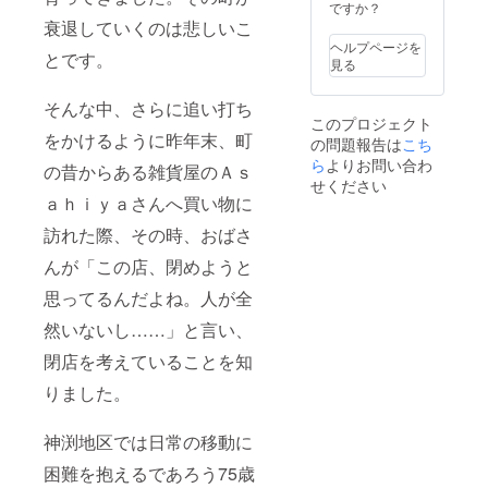
餅を食
ですか？
べま
衰退していくのは悲しいこ
しょ
ヘルプページを
～！
とです。
見る
【地元
野菜の
そんな中、さらに追い打ち
詰め合
このプロジェクト
わせ・
をかけるように昨年末、町
の問題報告は
こち
七宗町
の特産
ら
よりお問い合わ
の昔からある雑貨屋のＡｓ
品
せください
（5,000
ａｈｉｙａさんへ買い物に
円
分）】
訪れた際、その時、おばさ
年に２
んが「この店、閉めようと
回お届
けしま
思ってるんだよね。人が全
す＋こ
ぶしの
然いないし……」と言い、
里お食
事券ｏ
閉店を考えていることを知
ｒお買
物券
りました。
(2,000
円分) ※
神渕地区では日常の移動に
お買い
物券は
困難を抱えるであろう75歳
ネット