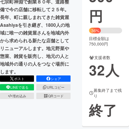
七宗町神淵で創業８０年、道路整
円
備で今の店舗に移転して２５年。
まちづくり・地域活性化
長年、町に親しまれてきた雑貨屋
Asahiyaを引き継ぎ、1800人の地
CAMPFIRE for Social Good
CAMPFIRE Creation
36%
域に唯一の雑貨屋さんを地域内外
CAMPFIREふるさと納税
machi-ya
コミュニティ
目標金額は
から求められる新たな店舗として
750,000円
リニューアルします。地元野菜や
惣菜、雑貨を販売し、地元の人と
支援者数
32
人
地域外の通りの人をつなぐ場所に
します。
ポスト
シェア
LINEで送る
URLコピー
募集終了まで残
り
埋め込み
QRコード
終了