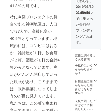
関わらず、
待☆ ※
ご家
41.8％の町です。
2019/03/30
族・お
23:59:59
ま
友達４
特に今回プロジェクトの舞
名様ま
でに集まっ
でご招
台である神渕地区は、人口
た金額が
待！
【２０
ファンディ
1,787人で、高齢化率が
２０年
ングされま
４月中
40.9％となっています。地
旬予
す。
定】娘
域内には、コンビニはおろ
が1歳に
か、雑貨屋が１軒、飲食店
なった
支援に関するよ
よ！一
くある質問
が２軒、酒屋が１軒の合計4
升餅背
負って
手数料はいく
軒のみとなっています。商
歩くか
らかかります
な？イ
か？
店がどんどん閉店していっ
ベント
にご招
た現状があり、このままで
目標金額に届
待☆ み
かなかった場
は、限界集落になってしま
んなで
合どうなりま
餅つき
すか？
うのが目に見えています。
大会を
して、
支援で困った
私たちは、この町で生まれ
つきた
時はどこに相
てのお
談したらいい
育ってきました。その町が