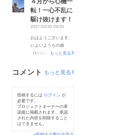
４月から心機一
この企画は岐阜新聞さ
いと思います。55回目
んにも取り上げてもら
転！一心不乱に
にもなるんですねよし
いました＾＾岐阜新聞
駆け抜けます！
よし（自己満足）継続
WEB記事も見てね月末
は力なりそう信じて続
2021/03/30 09:00
は神渕稲荷に家族で参
けていきたいと思いま
おはようございます。
るのが加藤家の習慣こ
す。2歳になるうちの
いよいようちの娘
こからは「こぶし
「一心（娘）」は元気
（いっしん）が４月６
もっと見る
ファーム」開園の様子
に七宗第二保育園＆森
日より第二保育園に登
ですじぃじがせっせと
の幼稚園
園することになりまし
耕す義理の息子（店
コメント
https://kodoniwa.org/
もっと見る
た。さらにさらに森の
主）は邪魔をするじぃ
に通っています。
幼稚園
じ特製種まき同間隔植
↑「ひちそぉ～だい
https://kodoniwa.org/
えられる板命をつなぐ
にぃ～ほ～いくえ～
投稿するには
ログイン
が
にも週イチで通うこと
小さな農園主ほほえま
必要です。
ん」歌唱中↑森の幼稚
になりました。なにか
しく見守るばぁば芽が
プロジェクトオーナーの承
園の様子 山を駆けず
認後に掲載されます。承認
ワクワクする春になり
出た！！わくわく7月
り回っています。暑く
された内容を削除すること
そうです。と・・・書
の終わりにクワガタ獲
はできません。
なってきたので汗だく
いていたら急にドキド
る！ライトトラップ大
で帰宅しているようで
※投稿する際の注意点