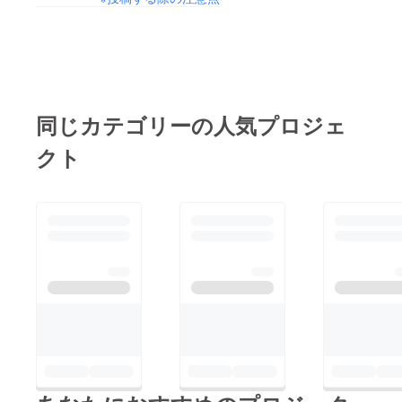
キしてきました。ん？
作戦天候にあまり恵ま
す。娘はどんどん成長
動悸？じゃないよな＾
れなかったですがクワ
しておりますが心商店
＾；そしてそして嫁は
ガタとカブトムシにも
は地道な作業の繰り返
心商店での活動を本格
出会えました。神渕な
し・・・というか低空
始動まずは七宗町神渕
らどこでだって遊べる
飛行中が続いていま
地区内をごあいさつ代
遠くからなら余裕で沢
同じカテゴリーの人気プロジェ
す。新しい光が見えな
わりに（選挙のように
蟹に微笑みかけられる
いままですが続けてい
クト
(笑)）一軒一軒訪問さ
店主生まれ育った七宗
きたいです。それでは
せていただきます。あ
遊園にも行けたただビ
お伝えしたいことが
いさつ程度なので気軽
ビるこうなると・・・
「整った！」ところで
に迎えてやってくださ
こう以上のような夏を
さぁ売上報告一気にい
い。その目的は１、心
過ごしておりました。
きます！！3月21日
商店があるということ
その間、心商店は細々
日 20,7903月22日
を知ってもらうこと
とおかげさまで続けら
月 2,8303月23日
２，売っているものは
れております。これか
火 3月24日 水 3
なにがあるのかを知っ
ら先また新しい協力者
月25日 木 9,5503
てもらうこと３，神渕
をお迎えして愉しい空
月26日 金 15,9453
の人たちとの心の交流
間づくりができるよう
月27日 土 12,1903