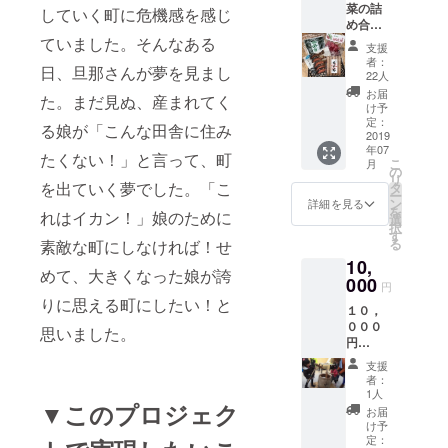
菜の詰
していく町に危機感を感じ
め合わ
せ・七
ていました。そんなある
支援
宗町の
者：
日、旦那さんが夢を見まし
特産品
22人
（1,000
お届
た。まだ見ぬ、産まれてく
円分）
け予
＋こぶ
定：
る娘が「こんな田舎に住み
しの里
2019
年07
お食事
たくない！」と言って、町
こ
月
券ｏｒ
の
リ
お買物
を出ていく夢でした。「こ
タ
ー
券(500
ン
詳細を見る
を
れはイカン！」娘のために
円分)※
選
択
お買い
す
る
素敵な町にしなければ！せ
物券は
10,
ネット
めて、大きくなった娘が誇
通販で
000
円
も利用
りに思える町にしたい！と
１０，
可。 新
０００
しいお
思いました。
円
店が発
→【２
行する
支援
０２０
チラシ
者：
年４月
にお名
1人
中旬予
▼このプロジェク
前を掲
お届
定】娘
載させ
け予
が1歳に
ていた
定：