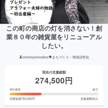
この町の商店の灯を消さない！創
業８０年の雑貨屋をリニューアル
したい。
cocoroyorocobuc
まちづくり・地域活性化
現在の支援総額
274,500
円
終了
36
%達成
目標金額
750,000
円
支援者数
32
人