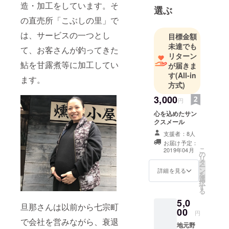
造・加工をしています。そ
選ぶ
の直売所「こぶしの里」で
は、サービスの一つとし
目標金額
未達でも
て、お客さんが釣ってきた
リターン
鮎を甘露煮等に加工してい
が届きま
す
(All-in
ます。
方式)
3,000
円
心を込めたサン
クスメール
支援者：8人
お届け予定：
こ
2019年04月
の
リ
タ
ー
ン
詳細を見る
を
選
択
す
る
5,0
旦那さんは以前から七宗町
00
円
で会社を営みながら、衰退
地元野