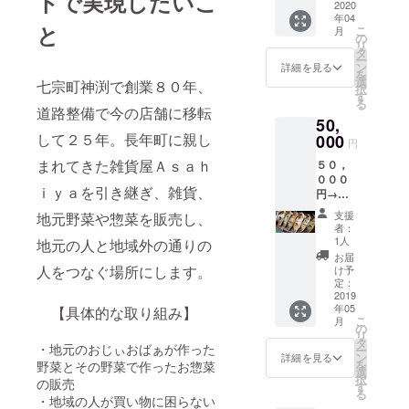
トで実現したいこ
なった
2020
だきま
年04
よ！一
す。 ※
と
こ
月
升餅背
ご支援
の
リ
負って
をお申
タ
ー
歩くか
込みい
ン
詳細を見る
を
な？イ
ただく
選
七宗町神渕で創業８０年、
択
ベント
際、
す
る
にご招
「備考
道路整備で今の店舗に移転
50,
待☆ み
欄」に
んなで
して２５年。長年町に親し
000
ご希望
円
餅つき
のお名
まれてきた雑貨屋Ａｓａｈ
５０，
大会を
前をご
０００
して、
記入く
ｉｙａを引き継ぎ、雑貨、
円→２
つきた
ださ
０１９
てのお
い。
支援
地元野菜や惣菜を販売し、
年５月
餅を食
者：
２４日
べま
1人
地元の人と地域外の通りの
（金）
しょ
お届
・２５
～！
人をつなぐ場所にします。
け予
日
定：
（土）
2019
年05
・２６
【具体的な取り組み】
こ
月
日
の
リ
（日）
タ
・地元のおじぃおばぁが作った
ー
のいず
ン
詳細を見る
を
野菜とその野菜で作ったお惣菜
れかの
選
択
の販売
日、 こ
す
る
ぶしの
・地域の人が買い物に困らない