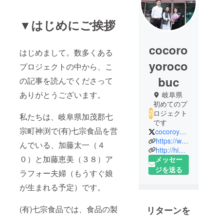
▼はじめにご挨拶
cocoro
はじめまして。数多くある
yoroco
プロジェクトの中から、こ
buc
の記事を読んでくださって
ありがとうございます。
岐阜県
初めてのプ
ロジェクト
私たちは、岐阜県加茂郡七
です
宗町神渕で(有)七宗食品を営
cocoroyorocobuc
https://www.facebook.com/kabuchikobushi/
んでいる、加藤太一（４
http://hida-seiryu.com
０）と加藤恵美（３８）ア
メッセー
ジを送る
ラフォー夫婦（もうすぐ娘
が生まれる予定）です。
(有)七宗食品では、食品の製
リターンを