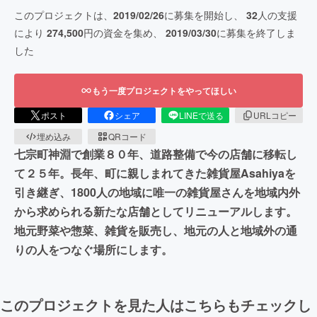
このプロジェクトは、
2019/02/26
に募集を開始し、
32
人の支援
により
274,500
円の資金を集め、
2019/03/30
に募集を終了しま
した
もう一度プロジェクトをやってほしい
ポスト
シェア
LINEで送る
URLコピー
埋め込み
QRコード
七宗町神淵で創業８０年、道路整備で今の店舗に移転し
て２５年。長年、町に親しまれてきた雑貨屋Asahiyaを
引き継ぎ、1800人の地域に唯一の雑貨屋さんを地域内外
から求められる新たな店舗としてリニューアルします。
地元野菜や惣菜、雑貨を販売し、地元の人と地域外の通
りの人をつなぐ場所にします。
このプロジェクトを見た人はこちらもチェックし