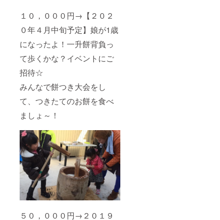
１０，０００円→【２０２
０年４月中旬予定】娘が1歳
になったよ！一升餅背負っ
て歩くかな？イベントにご
招待☆
みんなで餅つき大会をし
て、つきたてのお餅を食べ
ましょ～！
５０，０００円→２０１９