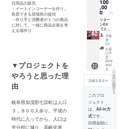
100
里で行
日用品の販売
われる
,00
・イートインコーナーを作り、
鮎の塩
0
円
長居できる居場所の提供
焼き食
・作り手と消費者が１つの商品
べ放題
リター
企画に
ンDX
に対して、一緒に商品企画を考
ご招待
【２０
える場作り
☆ ※ご
１９年
支援
家族・
５月２
者：
お友達
４日
0人
４名様
（金）
お届
までご
・２５
け予
招待！
日
定：
（土）
2019
▼プロジェクトを
年07
・２６
こ
月
日
の
やろうと思った理
リ
（日）
タ
ー
】 のい
ン
詳細を見る
を
由
づれか
選
択
の日、
す
る
こぶし
このプロ
の里で
岐阜県加茂郡七宗町は人口
ジェクト
行われ
る鮎の
は、
All-In方
３，８００人余り。平成の
塩焼き
式
です。
食べ放
時代に入ってから、人口は
題企画
目標金額に
にご招
半分程に減り、高齢化率