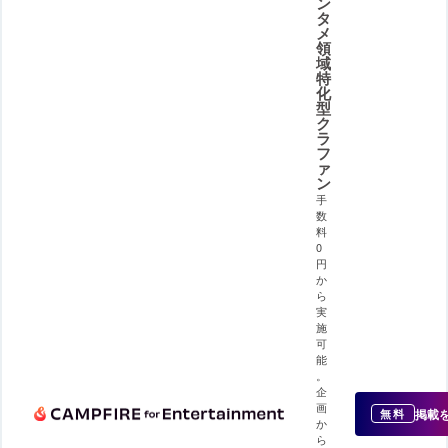
ン
タ
メ
領
域
特
化
型
ク
ラ
フ
ァ
ン
手
数
料
0
円
か
ら
実
施
可
能
。
企
画
掲載
無料
か
ら