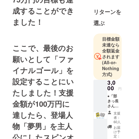
ピーライ
成することができ
リターンを
ターとして
働くかたわ
ました！
選ぶ
ら、社内の
仲間３人で
目標金額
漫画「部
未達なら
ここで、最後のお
きっ長さ
全額返金
ん」を製作
されます
願いとして「ファ
してきまし
(All-or-
た。よろし
イナルゴール」を
Nothing
くお願いし
方式)
設定することにい
ます！
3,0
00
円
たしました！支援
●「部
きっ長
金額が100万円に
さん」
の単行
達したら、登場人
支援
本（１
者：
冊）：
60人
物「夢男」を主人
いとけ
お届
んの手
け予
公にしたスピンオ
書きサ
定：