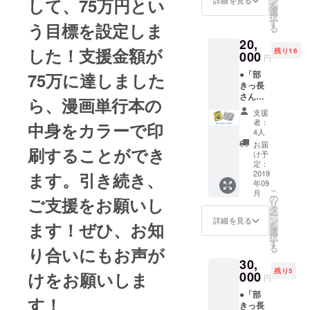
ン
して、75万円とい
に、新
詳細を見る
を
きしま
選
曲を書
択
す）。
す
き下ろ
う目標を設定しま
る
本プロ
しま
20,
ジェク
す。
した！支援金額が
残り16
トにご
000
（楽曲
円
協力い
の著作
●「部
75万に達しました
ただい
権、原
きっ長
たあな
盤権は
さん」
たへの
ら、漫画単行本の
起案者
の単行
感謝の
に所属
支援
本（１
心をこ
します
者：
中身をカラーで印
冊）：
めて、
4人
が、営
いとけ
あなた
利目的
お届
刷することができ
んの手
のお名
け予
ではな
書きサ
前を本
定：
い個人
イン入
2019
ます。引き続き、
の奥付
の趣味
年09
り（あ
けに記
でのご
こ
月
なたへ
載しま
の
ご支援をお願いし
利用は
リ
の宛名
す。 ●
タ
ご自由
ー
もお書
部きっ
ン
詳細を見る
にどう
ます！ぜひ、お知
を
きしま
長さん
選
ぞ）
択
す）。
のオリ
す
る
り合いにもお声が
本プロ
ジナル
30,
ジェク
クリア
残り5
トにご
000
けをお願いしま
ファイ
円
協力い
ル ●部
●「部
ただい
きっ長
す！
きっ長
たあな
さんに