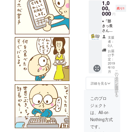
1,0
リジナ
ジェク
りくだ
ルソン
トにご
00,
さい。
残り1
グを作
協力い
000
円
り、お
ただい
送りし
たあな
●「部
ます
たへの
きっ長
（mp3
感謝の
さん」
）。あ
心をこ
の単行
支援
なたの
めて、
本（１
者：
テーマ
あなた
冊）：
0人
ソング
のお名
いとけ
お届
や、あ
前を本
んの手
け予
なたの
の奥付
書きサ
定：
家族、
けに記
イン入
2019
年10
お友達
載しま
り（あ
こ
月
のテー
す。 ●
なたへ
の
リ
マソン
いとけ
の宛名
タ
ー
グな
んが、
もお書
ン
詳細を見る
を
ど、ご
あなた
きしま
選
択
希望に
にお会
す）。
す
る
沿った
いして
本プロ
このプロ
内容の
似顔絵
ジェク
ジェクト
歌を作
を描
トにご
りま
き、額
協力い
は、All-or-
す。歌
装して
ただい
Nothing方式
詞の題
お渡し
たあな
材にし
しま
たへの
です。
たいエ
す。会
感謝の