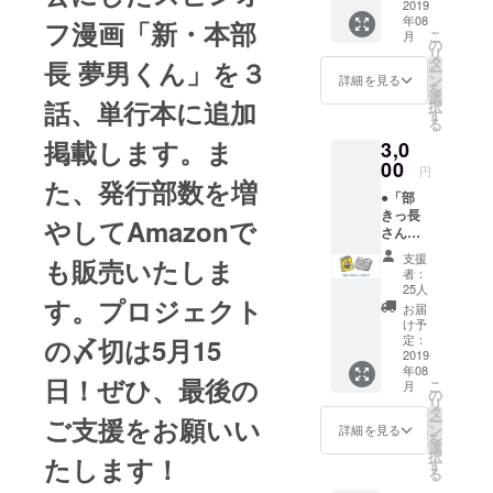
イン入
2019
年08
り（あ
フ漫画「新・本部
こ
月
なたへ
の
リ
の宛名
タ
長 夢男くん」を３
ー
もお書
ン
詳細を見る
を
きしま
選
話、単行本に追加
択
す）。
す
る
本プロ
掲載します。ま
3,0
ジェク
トにご
00
円
協力い
た、発行部数を増
●「部
ただい
きっ長
たあな
やしてAmazonで
さん」
たへの
の単行
感謝の
支援
も販売いたしま
本（１
心をこ
者：
冊）：
めて、
25人
す。プロジェクト
いとけ
あなた
お届
んの手
のお名
け予
書きサ
前を本
定：
の〆切は5月15
イン入
2019
の奥付
年08
り（あ
けに記
日！ぜひ、最後の
こ
月
なたへ
載しま
の
リ
の宛名
す。 ●
タ
ー
ご支援をお願いい
もお書
部きっ
ン
詳細を見る
を
きしま
長さん
選
択
たします！
す）。
のオリ
す
る
本プロ
ジナル