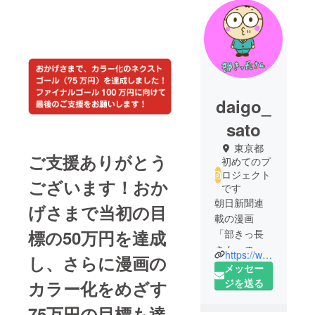
daigo_
sato
東京都
ご支援ありがとう
初めてのプ
ロジェクト
ございます！おか
です
朝日新聞連
げさまで当初の目
載の漫画
標の50万円を達成
「部きっ長
さん」の作
https://www.facebook.com/bukicho/
し、さらに漫画の
者の一人。
メッセー
広告会社で
ジを送る
カラー化をめざす
CMプラン
75万円の目標も達
ナー、コ