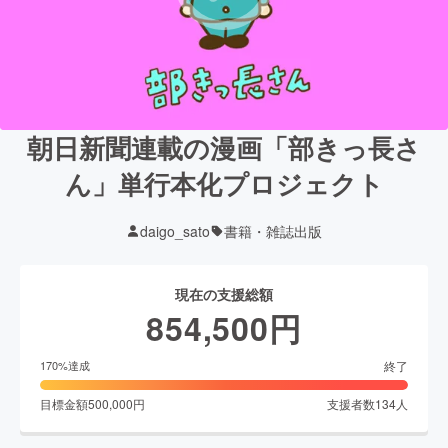
朝日新聞連載の漫画「部きっ長さ
ん」単行本化プロジェクト
daigo_sato
書籍・雑誌出版
現在の支援総額
854,500
円
終了
170
%達成
目標金額
500,000
円
支援者数
134
人