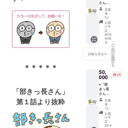
さん」
たへの
登場す
の単行
感謝の
る全
支援
本（１
心をこ
キャラ
者：
冊）：
めて、
クター
5人
いとけ
あなた
のシー
お届
んの手
のお名
ル ●部
け予
書きサ
前を本
定：
きっ長
イン入
2019
の奥付
さんの
年09
り（あ
けに記
テーマ
こ
月
なたへ
載しま
の
ソング
リ
の宛名
す。 ●
タ
をお送
ー
もお書
いとけ
ン
りしま
詳細を見る
を
きしま
んがあ
選
す
択
す）。
なたの
す
（mp3
＊＊＊＊＊
る
本プロ
「そっ
）。だ
50,
ジェク
くり似
いご
残り5
トにご
000
顔絵」
が、こ
円
協力い
を描
のプロ
●「部
ただい
き、単
ジェク
きっ長
「部きっ長さん」
たあな
行本の
トに参
さん」
たへの
奥付
加いた
の単行
感謝の
に、お
第１話より抜粋
だいた
支援
本（１
心をこ
名前と
皆様に
者：
冊）：
めて、
一緒に
1人
聴いて
いとけ
あなた
掲載し
いただ
お届
んの手
のお名
ます。
け予
くため
書きサ
前を本
定：
さらに
に、新
イン入
2019
の奥付
データ
曲を書