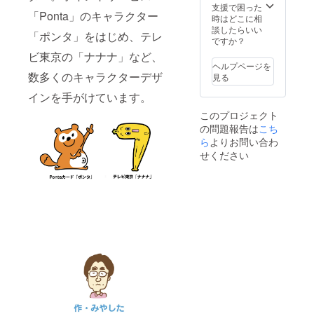
す。ご
を開発
支援で困った
「Ponta」のキャラクター
自由に
したよ
時はどこに相
ご利用
うに、
談したらいい
「ポンタ」をはじめ、テレ
くださ
御社と
ですか？
い）
打ち合
ビ東京の「ナナナ」など、
わせの
ヘルプページを
上、ご
数多くのキャラクターデザ
見る
提案し
ます。
インを手がけています。
詳細は
このプロジェクト
お問い
の問題報告は
こち
合わせ
くださ
ら
よりお問い合わ
い。
せください