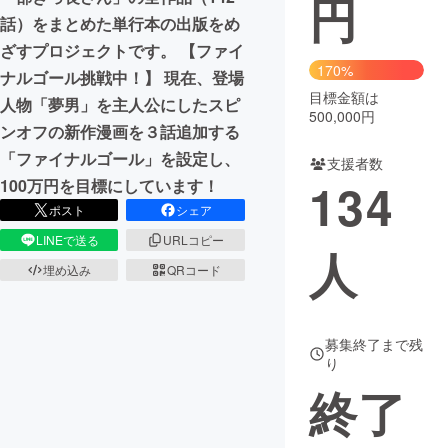
円
話）をまとめた単行本の出版をめ
まちづくり・地域活性化
ざすプロジェクトです。 【ファイ
170%
ナルゴール挑戦中！】 現在、登場
目標金額は
CAMPFIRE for Social Good
CAMPFIRE Creation
人物「夢男」を主人公にしたスピ
500,000円
CAMPFIREふるさと納税
machi-ya
コミュニティ
ンオフの新作漫画を３話追加する
「ファイナルゴール」を設定し、
支援者数
134
100万円を目標にしています！
ポスト
シェア
LINEで送る
URLコピー
人
埋め込み
QRコード
募集終了まで残
り
終了