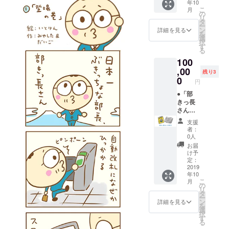
年10
り（あ
けに記
もお送
き下ろ
こ
月
なたへ
載しま
の
りしま
しま
リ
の宛名
す。 ●
タ
す
す。
ー
もお書
あなた
ン
（JPEG
詳細を見る
を
きしま
が登場
選
）。あ
択
す）。
する、
す
なたの
る
本プロ
部きっ
お気に
100
ジェク
長さん
入りの
トにご
,00
のオリ
写真を
残り3
協力い
ジナル4
0
メール
円
ただい
コマ漫
でお送
たあな
●「部
画を制
りくだ
たへの
きっ長
作し、
さい。
感謝の
さん」
単行本
心をこ
の単行
に収録
支援
めて、
本（１
しま
者：
あなた
冊）：
す。漫
0人
のお名
いとけ
画のネ
お届
前を本
んの手
タにし
け予
の奥付
書きサ
てほし
定：
けに記
イン入
2019
いあな
年10
載しま
り（あ
たのエ
こ
月
す。 ●
なたへ
ピソー
の
リ
だいご
の宛名
ドとあ
タ
ー
が、あ
もお書
なたの
ン
詳細を見る
を
なただ
きしま
写真を
選
択
けのた
す）。
メール
す
る
めにオ
本プロ
でお送