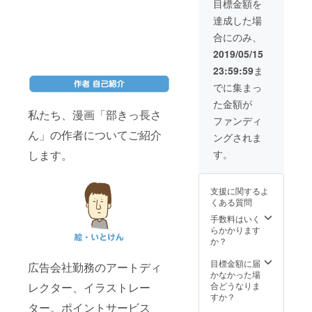
目標金額を
ピソー
場は東
心をこ
ドや想
京都内
めて、
達成した場
いなど
を想定
あなた
合にのみ、
を簡単
してい
のお名
な文章
ます
前を本
2019/05/15
にし
（交通
の奥付
23:59:59
ま
て、
費はご
けに記
メール
負担を
載しま
でに集まっ
でお送
お願い
す。 ●
た金額が
りくだ
しま
いとけ
私たち、漫画「部きっ長さ
さい。
す）。
んが、
ファンディ
結婚式
あなた
ん」の作者についてご紹介
ングされま
やお祝
の会社
い、
のオリ
す。
します。
パー
ジナル
ティー
キャラ
などで
クター
支援に関するよ
もご活
を開発
くある質問
用いた
しま
だけま
す。
手数料はいく
す。
Ponta
らかかります
（楽曲
カード
か？
の著作
の「ポ
権、原
ンタ」
目標金額に届
広告会社勤務のアートディ
盤権は
やテレ
かなかった場
支援者
ビ東京
合どうなりま
レクター、イラストレー
にお譲
の「ナ
すか？
りしま
ナナ」
ター。ポイントサービス