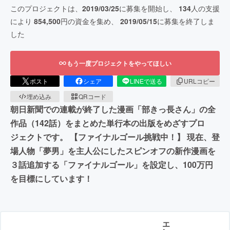
このプロジェクトは、
2019/03/25
に募集を開始し、
134
人の支援
により
854,500
円の資金を集め、
2019/05/15
に募集を終了しま
した
もう一度プロジェクトをやってほしい
ポスト
シェア
LINEで送る
URLコピー
埋め込み
QRコード
朝日新聞での連載が終了した漫画「部きっ長さん」の全
作品（142話）をまとめた単行本の出版をめざすプロ
ジェクトです。 【ファイナルゴール挑戦中！】 現在、登
場人物「夢男」を主人公にしたスピンオフの新作漫画を
３話追加する「ファイナルゴール」を設定し、100万円
を目標にしています！
エ