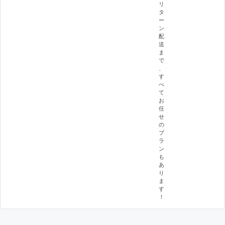
リ
タ
ー
ン
配
送
ま
で
、
す
べ
て
お
任
せ
の
プ
ラ
ン
も
あ
り
ま
す
！