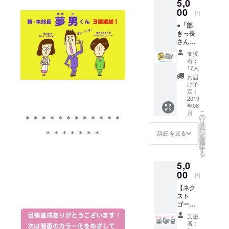
5,0
ジェク
クリア
トにご
00
ファイ
円
協力い
ル
●「部
ただい
きっ長
たあな
さん」
たへの
の単行
感謝の
支援
本（１
心をこ
者：
冊）：
めて、
17人
いとけ
あなた
お届
んの手
のお名
け予
書きサ
前を本
定：
イン入
2019
の奥付
年08
り（あ
けに記
こ
月
なたへ
載しま
の
＊＊＊＊＊＊＊＊＊＊＊＊
リ
の宛名
す。 ●
タ
ー
もお書
＊＊＊＊＊＊＊
部きっ
ン
詳細を見る
を
きしま
長さん
選
択
す）。
に登場
す
る
本プロ
する全
5,0
ジェク
キャラ
トにご
00
クター
円
協力い
のシー
【ネク
ただい
ル
スト
たあな
ゴール
たへの
のため
感謝の
支援
に追加
心をこ
者：
しまし