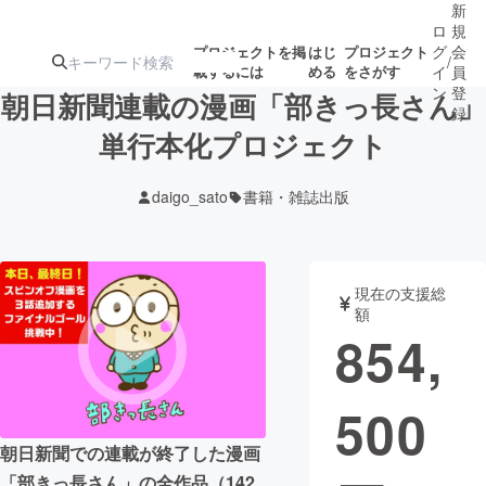
新
ロ
規
グ
会
プロジェクトを掲
はじ
プロジェクト
/
載するには
める
をさがす
イ
員
ン
登
朝日新聞連載の漫画「部きっ長さん」
録
単行本化プロジェクト
人気のプロ
注目のリ
注目の新着プロ
募集終了が近いプ
もうすぐ公開
daigo_sato
書籍・雑誌出版
ジェクト
ターン
ジェクト
ロジェクト
されます
アート・写真
音楽
現在の支援総
額
854,
テクノロジー・ガジェット
ゲーム・サ
500
映像・映画
書籍・雑誌
朝日新聞での連載が終了した漫画
ビジネス・起業
チャレンジ
「部きっ長さん」の全作品（142