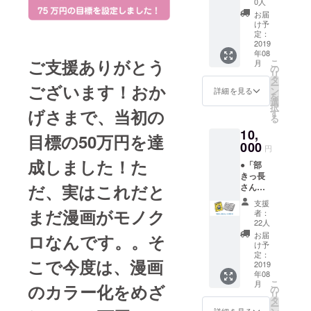
めて、
0人
た！】
あなた
お届
●あなた
のお名
け予
のお名
前を本
定：
前を記
2019
の奥付
年08
した、
けに記
ご支援ありがとう
こ
月
部きっ
載しま
の
リ
長さん
す。 ●
タ
ー
ございます！おか
の色紙
部きっ
ン
詳細を見る
を
（しき
長さん
選
択
し） ●
げさまで、当初の
のテー
す
る
部きっ
マソン
10,
長さん
グをお
目標の50万円を達
のパソ
000
送りし
円
コン用
ます
成しました！た
●「部
壁紙 ●
（mp3
きっ長
部きっ
）。だ
だ、実はこれだと
さん」
長さん
いご
の単行
のスマ
が、こ
支援
本（１
ホ用壁
まだ漫画がモノク
のプロ
者：
冊）：
紙 の３
ジェク
22人
いとけ
点セッ
トに参
お届
ロなんです。。そ
んの手
ト
加いた
け予
書きサ
定：
だいた
こで今度は、漫画
イン入
2019
皆様に
年08
り（あ
聴いて
こ
月
のカラー化をめざ
なたへ
の
いただ
リ
の宛名
タ
くため
ー
もお書