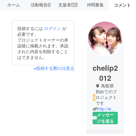
ホーム
活動報告
支援者
仲間募集
コメント
1
99+
投稿するには
ログイン
が
必要です。
プロジェクトオーナーの承
認後に掲載されます。承認
された内容を削除すること
はできません。
chelip2
※投稿する際の注意点
012
鳥取県
初めてのプ
ロジェクト
です
http://www.chelip.net
メッセー
ジを送る