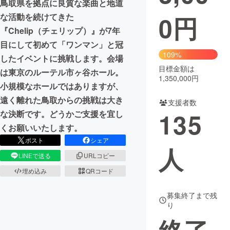
鳥取県を拠点に良質な楽曲と地道
0
円
な活動を続けてきた
まちづくり・地域活性化
『Chelip（チェリップ）』が7年
目にして初めて「ワンマン」と冠
CAMPFIRE for Social Good
CAMPFIRE Creation
109%
したイベントに挑戦します。会場
CAMPFIREふるさと納税
machi-ya
コミュニティ
目標金額は
は東京のルーテル市ヶ谷ホール。
1,350,000円
小規模なホールではありますが、
遠く離れた鳥取からの挑戦は大き
支援者数
135
な決断です。どうかご支援を宜し
くお願いいたします。
ポスト
シェア
人
LINEで送る
URLコピー
埋め込み
QRコード
募集終了まで残
り