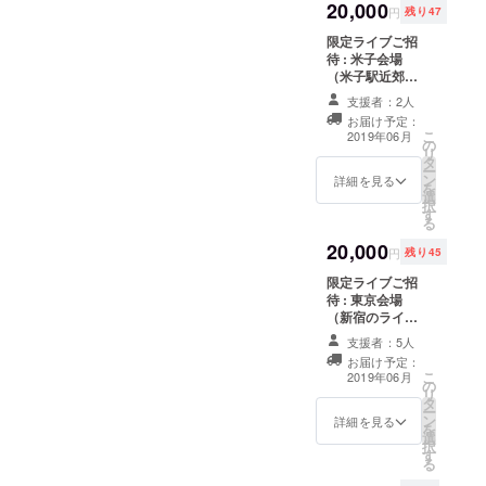
20,000
ジットします）
円
残り47
・ワンマンライ
限定ライブご招
ブ記念フォト
待 : 米子会場
ブック
（米子駅近郊の
ライブハウスを
支援者：2人
予定） ※ドリン
お届け予定：
ク代は参加者様
こ
2019年06月
の
ご負担となりま
リ
タ
す ※2019年6月
ー
ン
頃予定しており
詳細を見る
を
選
ます。
択
す
る
20,000
円
残り45
限定ライブご招
待 : 東京会場
（新宿のライブ
ハウスを予定）
支援者：5人
※ドリンク代は参
お届け予定：
加者様ご負担と
こ
2019年06月
の
なります ※2019
リ
タ
年6月頃を予定し
ー
ン
ております。
詳細を見る
を
選
択
す
る