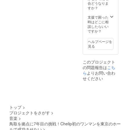
合どうなりま
すか？
支援で困った
時はどこに相
談したらいい
ですか？
ヘルプページを
見る
このプロジェクト
の問題報告は
こち
ら
よりお問い合わ
せください
トップ
>
プロジェクトをさがす
>
音楽
>
鳥取を拠点に7年目の挑戦！Chelip初のワンマンを東京のホー
ルで成功させたい
>