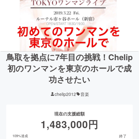
鳥取を拠点に7年目の挑戦！Chelip
初のワンマンを東京のホールで成
功させたい
chelip2012
音楽
現在の支援総額
1,483,000
円
終了
109
%達成