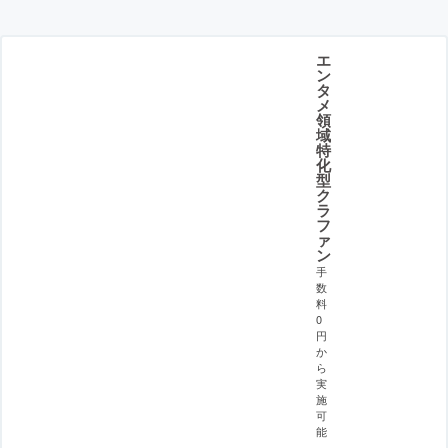
エ
ン
タ
メ
領
域
特
化
型
ク
ラ
フ
ァ
ン
手
数
料
0
円
か
ら
実
施
可
能
。