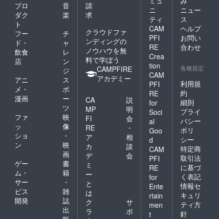
ミュ
み
プロ
音
請
ニ
ニュー
ダク
楽
求
ティ
ス
ト
CAM
ヘルプ
クラウドファ
フー
チ
PFI
お問い
ンディングの
ド・
ャ
RE
合わせ
ノウハウを無
飲食
レ
Crea
料で学ぼう
店
ン
tion
各種規定
CAMPFIRE
ジ
CAM
アカデミー
アニ
ス
利用規
PFI
メ・
ポ
約
RE
漫画
ー
CA
説
細則
for
ツ
MP
明
プライ
Soci
ファ
映
FI
会
バシー
al
ッ
像
RE
・
ポリ
Goo
ショ
・
ア
相
シー
d
ン
映
カ
談
特定商
CAM
画
デ
会
取引法
PFI
ゲー
書
ミ
に基づ
RE
ム・
籍
ー
く表記
for
サー
・
と
情報セ
Ente
ビス
雑
は
キュリ
rtain
開発
誌
ク
サ
ティ方
men
出
ラ
ポ
針
t