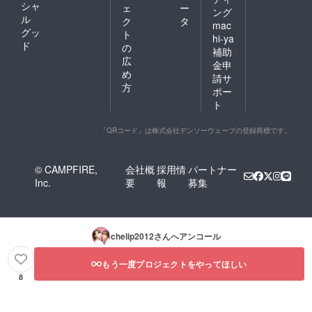
シャ
ェ
ー
ング
ル
ク
タ
mac
グッ
ト
hi-ya
ド
の
補助
広
金申
め
請サ
方
ポー
ト
「QRコード」は株式会社デンソーウェーブの登録商標です。
© CAMPFIRE,
会社概
採用情
パートナー
Inc.
要
報
募集
chelip2012
さんへアンコール
もう一度プロジェクトをやってほしい
8