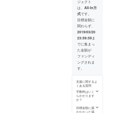
ジェクト
京ワンマン当日
の優先入場・前
は、
All-In方
列優先座席保証
式
です。
目標金額に
関わらず、
2019/03/20
23:59:59
ま
でに集まっ
た金額が
ファンディ
ングされま
す。
支援に関するよ
くある質問
手数料はいく
らかかります
か？
目標金額に届
かなかった場