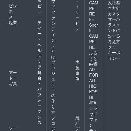
版
ウ
ー
反社基
CAM
ビジ
ビ
ド
ト
本方針
PFI
ネ
ュ
フ
サ
カスタ
RE
ス・
ー
ァ
ー
マーハ
for
起業
テ
ン
ビ
ラスメ
Spor
ィ
デ
ス
ントに
ts
ー
ィ
対する
CAM
・
ン
考え方
PFI
ヘ
グ
クッ
RE
ル
と
キーポ
ふる
ス
は
リシー
さと
ケ
プ
実
納税
ア
ロ
施
AD
アー
舞
ジ
事
FOR
ト・
台
ェ
例
ALL
写真
・
ク
HIO
パ
ト
KOS
フ
の
HI
ォ
作
JFA
ー
り
クラ
マ
方
ウド
ン
プ
統
ファ
ス
ロ
計
ン
ソー
ジ
デ
ディ