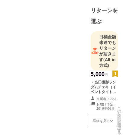
リターンを
選ぶ
目標金額
未達でも
リターン
が届きま
す
(All-in
方式)
5,000
円
・当日撮影ラン
ダムチェキ（イ
ベントタイトル
入り/サイン無
支援者：72人
し） ・ワンマン
お届け予定：
ライブ映像
こ
2019年04月
の
DVD（定点撮影/
リ
タ
ファンド協力者
ー
ン
の名前をクレ
詳細を見る
を
選
ジットします）
択
す
る