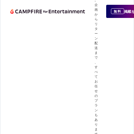
企
画
掲載
無料
か
ら
リ
タ
ー
ン
配
送
ま
で
、
す
べ
て
お
任
せ
の
プ
ラ
ン
も
あ
り
ま
す