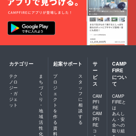
カテゴリー
起案サポート
サ
CAMP
ー
FIRE
テク
ま
プ
ス
ビ
につい
ノロ
ち
ロ
タ
ス
て
ジー
づ
ジ
ッ
・ガ
く
ェ
フ
CAM
CAMP
ジェ
り
ク
に
PFI
FIREと
ット
・
ト
相
RE
は
地
を
談
CAM
あんし
域
作
す
PFI
ん・安
活
る
る
RE
全への
性
資
コ
取り組
化
料