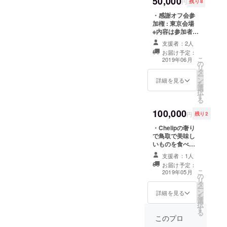
50,000
列優先座席保証
円
残り8
・感謝オフ会参
加権 : 東京会場
※内容は参加者様
に改めてお知ら
支援者：2人
せします ※入場
お届け予定：
料等が必要な場
こ
2019年06月
の
合は参加者様実
リ
タ
費負担 ※2019年
ー
ン
6月頃予定 ・
詳細を見る
を
選
3/22東京ワンマ
択
す
ンライブ当日の
る
優先入場・前方
100,000
列優先座席保証
円
残り2
・Chelipの奢り
で鳥取で美味し
いものを食べま
しょう メンバー
支援者：1人
と一緒にお食
お届け予定：
事、食事代は
こ
2019年05月
の
Chelip負担 運営
リ
タ
は別席で付き添
ー
ン
います 鳥取まで
詳細を見る
を
選
の移動費はご負
択
す
担ください
る
2019年5月頃予
このプロ
定 ・3月22日東