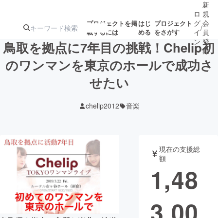
新
ロ
規
グ
会
プロジェクトを掲
はじ
プロジェクト
/
載するには
める
をさがす
イ
員
ン
登
鳥取を拠点に7年目の挑戦！Chelip初
録
のワンマンを東京のホールで成功さ
せたい
人気のプロ
注目のリ
注目の新着プロ
募集終了が近いプ
もうすぐ公開
ジェクト
ターン
ジェクト
ロジェクト
されます
chelip2012
音楽
アート・写真
音楽
現在の支援総
テクノロジー・ガジェット
ゲーム・サ
額
1,48
映像・映画
書籍・雑誌
3,00
ビジネス・起業
チャレンジ