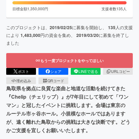
目標金額
1,350,000
円
支援者数
135
人
このプロジェクトは、
2019/02/25
に募集を開始し、
135
人の支援
により
1,483,000
円の資金を集め、
2019/03/20
に募集を終了し
ました
もう一度プロジェクトをやってほしい
ポスト
シェア
LINEで送る
URLコピー
埋め込み
QRコード
鳥取県を拠点に良質な楽曲と地道な活動を続けてきた
『Chelip（チェリップ）』が7年目にして初めて「ワン
マン」と冠したイベントに挑戦します。会場は東京の
ルーテル市ヶ谷ホール。小規模なホールではあります
が、遠く離れた鳥取からの挑戦は大きな決断です。どう
かご支援を宜しくお願いいたします。