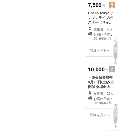
7,500
円
Chelip Tokyoワ
ンマンライブポ
スター（サイン
入り）
支援者：20人
お届け予定：
こ
2019年04月
の
リ
タ
ー
ン
詳細を見る
を
選
択
す
る
10,000
円
・後夜祭参加権
3月23日(土)夕方
開催 会場:K＆M
ミュージック新
支援者：22人
宿店 ※ドリン
お届け予定：
ク代は参加者様
こ
2019年03月
の
ご負担となりま
リ
タ
す ・ワンマンラ
ー
ン
イブ映像
詳細を見る
を
選
DVD（定点撮影/
択
す
ファンド協力者
る
の名前をクレ