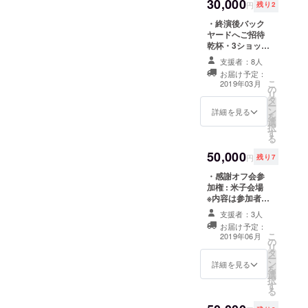
30,000
円
残り2
・終演後バック
ヤードへご招待
乾杯・3ショット
チェキ（サイン
支援者：8人
入り） ・3月22
お届け予定：
日東京ワンマン
こ
2019年03月
の
当日の優先入
リ
タ
場・前列優先座
ー
ン
席保証
詳細を見る
を
選
択
す
る
50,000
円
残り7
・感謝オフ会参
加権 : 米子会場
※内容は参加者様
に改めてお知ら
支援者：3人
せします ※入場
お届け予定：
料等が必要な場
こ
2019年06月
の
合は参加者様実
リ
タ
費負担 ※2019年
ー
ン
6月頃予定 ・
詳細を見る
を
選
3/22東京ワンマ
択
す
ンライブ当日の
る
優先入場・前方