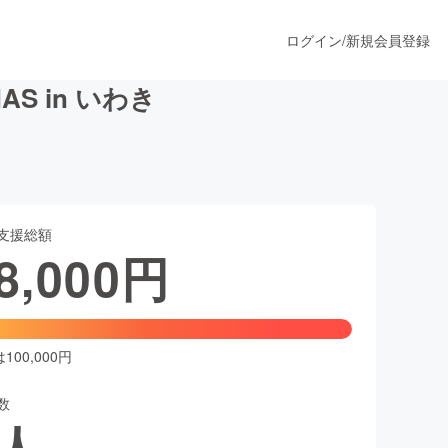
ログイン
/
新規会員登録
S in いわき
うすぐ公開されます
支援総額
プロダクト
8,000
円
ファッション
スポーツ
00,000円
数
ア
ソーシャルグッド
人