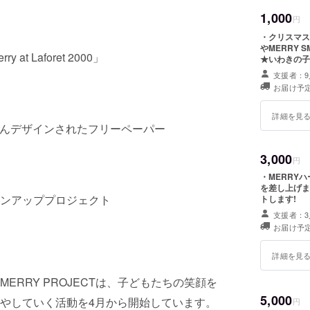
に「笑顔をデ
1,000
Projec
円
賞。近著
・クリスマス
り越えて 
やMERRY
Laforet 2000」
★いわきの子
東日本大震災
支援者：9
を展開中。
お届け予
ンピック
多数プロデ
詳細を見
顔とメッ
くさんデザインされたフリーペーパー
3,000
円
・MERRY
を差し上げます ★いわきの子供たちにクリスマスギフトを
ンアッププロジェクト
トします!
支援者：3
お届け予
詳細を見
RRY PROJECTは、子どもたちの笑顔を
5,000
やしていく活動を4月から開始しています。
円