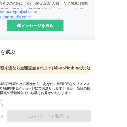
東京ADC賞をはじめ、JAGDA新人賞、N.Y.ADC 国際
・銀賞、ワルシャワ国際ポスタービエンナーレ展金
ww.merryproject.com/
・特別賞、ブルーノ国際グラフィックデザインビエ
izutanistudio.com/
銅賞・特別賞、コロラド国際ポスター招待展最高
メッセージを送る
ポスタートリエンナーレトヤマ銅賞ほか、国内外の
ックデザイン界において数々の賞を受賞。
界共通のコミュニケーション」を合言葉に'99年よ
Y PROJECT」を開始。
を選ぶ
は愛知万博「愛・地球広場」にて「MERRY EXPO」
れらの活動に対して第50回グッドデザイン賞受賞。
金額未達なら全額返金されます
(All-or-Nothing方式)
五輪開会式のオープニングセレモニーに芸術顧問と
。
ROJECT代表の水谷孝次から、あなたにMERRYなクリスマス
ERRYな子どもの笑顔を提供し、プリントされた
MPFIREメッセージにてお送りします！ また、当日の様
た情景は、全世界に発信された。また、五輪開催に
限定の活動報告でいち早くお見せいたします！
月8日より六本木ヒルズにて、世界に笑顔の花を咲
人
、という笑顔とエコを絡めたコンセプトのもと
定：
Garden!」を展開。’09年 Merry in Asiaとして中国・
ンドネシア・バンダアチェを取材し「Merry
このリターンを選択する
る
a Project」を開催。’10年1月 TBS系列「情熱大陸」