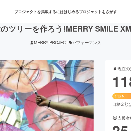
プロジェクトを掲載するには
はじめる
プロジェクトをさがす
ツリーを作ろう!MERRY SMILE XMA
MERRY PROJECT
パフォーマンス
注目のリターン
注目の新着プロジェクト
募集終了が近いプロジェクト
も
現在の
音楽
舞台・パフォーマンス
11
ゲーム・サービス開発
フード・飲食店
118%
書籍・雑誌出版
アニメ・漫画
目標金額は1
支援者
チャレンジ
ビューティー・ヘルスケ
25