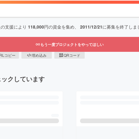
人の支援により
118,000
円の資金を集め、
2011/12/21
に募集を終了しま
もう一度プロジェクトをやってほしい
RLコピー
埋め込み
QRコード
ェックしています