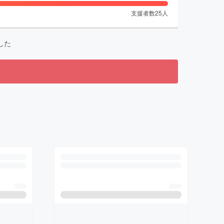
支援者数
25
人
した