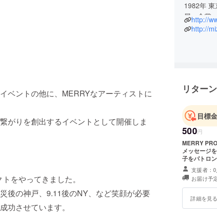
1982年 
展・金賞
http://w
賞・銅賞
http://m
ンナーレ
賞、世界
グラフィ
「笑顔は世
り「MERR
リターン
'05年に
イベントの他に、MERRYなアーティストに
を展開。
'06年こ
目標
繋がりを創出するイベントとして開催しま
08年北京
500
円
して参加
MERRY P
世界中のM
メッセージをCA
傘が開い
子をパトロン
合わせて8
支援者：0
かせよう
ェクトをやってきました。
お届け予
「Merry 
後の神戸、9.11後のNY、など笑顔が必要
四川省、イ
詳細を見
成功させています。
Umbrell