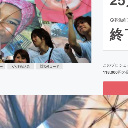
募集終
CAMPFIRE for Social Good
CAMPFIRE Creation
終
CAMPFIREふるさと納税
machi-ya
コミュニティ
このプロジェ
ピー
埋め込み
QRコード
118,000
円の