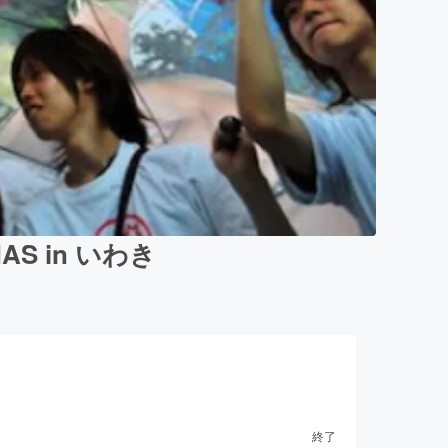
S in いわき
終了