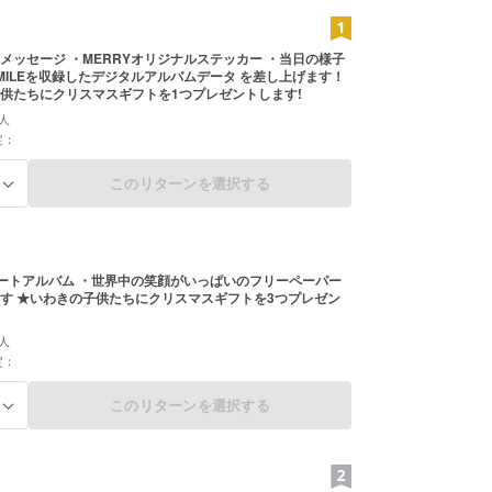
ザインする男」として出演。「Merry Umbrella
t」「Merry Farming」が2010年グッドデザイン賞を受
に『デザインが奇跡を起こす』『東日本大震災を乗
メッセージ ・MERRYオリジナルステッカー ・当日の様子
ともに生きる』（PHP研究所）。
 SMILEを収録したデジタルアルバムデータ を差し上げます！
供たちにクリスマスギフトを1つプレゼントします!
支援プロジェクト「MERRY SMILE ACTION」
人
2017年からは、東京2020年オリンピックパラリ
定：
競技大会公認・渋谷区文化プログラムイベントなど
ュース。世界34カ国で撮影した50,000人以上の笑
このリターンを選択する
る
セージはウェブサイトでも見ることができる。
ハートアルバム ・世界中の笑顔がいっぱいのフリーペーパー
3つプレゼン
人
定：
このリターンを選択する
る