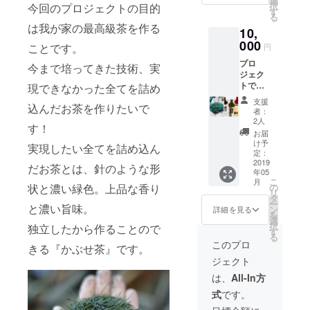
選
択
今回のプロジェクトの目的
ターイ
す
る
ンボト
は我が家の最高級茶を作る
10,
ル の
セット
000
ことです。
円
なので
プロ
急須等
今まで培ってきた技術、実
ジェク
が不要
トでで
です。
現できなかった全てを詰め
きた我
お茶の
支援
込んだお茶を作りたいで
が家の
淹れ
者：
最高級
方、
2人
す！
茶50g/1
フィル
お届
袋＆
ターイ
け予
実現したい全てを詰め込ん
フィル
ンボト
定：
ターイ
2019
ルの使
だお茶とは、針のような形
年05
ンボト
い方は
こ
月
ル セッ
ポスト
の
状と濃い緑色。上品な香り
リ
ト ＊お
カード
タ
ー
茶と
と濃い旨味。
の説明
ン
詳細を見る
を
フィル
書を付
選
択
独立したから作ることので
ターイ
けさせ
す
る
ンボト
て頂き
このプロ
きる『かぶせ茶』です。
ル の
ます。
ジェクト
セット
＊フィ
なので
ルター
は、
All-In方
急須等
インボ
式
です。
が不要
トル の
です。
色は緑