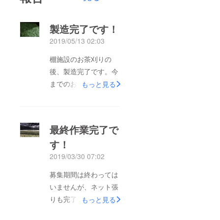
製造完了です！
2019/05/13 02:03
棚施設のお茶刈りの
後、製造完了です。今
までのお茶とは違う手
もっと見る
触りにいいものが出来
たことを実感していま
す。仕上げた後火入れ
最終作業完了で
をし次第発送させてい
す！
ただきます。もう少し
2019/03/30 07:02
お待ち下さいね^_^
募集期間は終わっては
いませんが、ネット張
りも完了して完成いた
もっと見る
しました！遅霜も心配