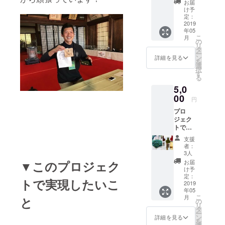
お届
袋 ＊茶
け予
葉なの
定：
で急須
2019
年05
等が必
こ
月
要で
の
リ
す。お
タ
ー
茶の淹
ン
詳細を見る
を
れ方は
選
択
ポスト
す
る
カード
5,0
の説明
書を付
00
円
けさせ
プロ
て頂き
ジェク
ます。
トでで
きた我
支援
が家の
者：
最高級
3人
茶10g/1
お届
▼このプロジェク
袋＆
け予
フィル
定：
トで実現したいこ
ターイ
2019
年05
ンボト
こ
月
と
ル セッ
の
リ
ト ＊お
タ
ー
茶と
ン
詳細を見る
を
フィル