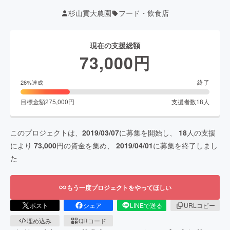
杉山貢大農園
フード・飲食店
現在の支援総額
73,000
円
終了
26
%達成
目標金額
275,000
円
支援者数
18
人
このプロジェクトは、
2019/03/07
に募集を開始し、
18
人の支援
により
73,000
円の資金を集め、
2019/04/01
に募集を終了しまし
た
もう一度プロジェクトをやってほしい
ポスト
シェア
LINEで送る
URLコピー
埋め込み
QRコード