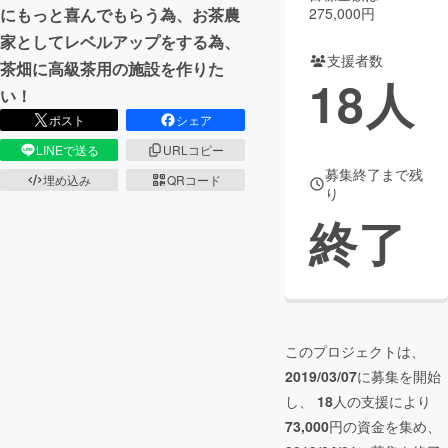
275,000円
にもっと喜んでもらう為、お茶農
まちづくり・地域活性化
家としてレベルアップをする為、
支援者数
茶畑に高級茶用の施設を作りた
18
人
い！
CAMPFIRE for Social Good
CAMPFIRE Creation
ポスト
シェア
CAMPFIREふるさと納税
machi-ya
コミュニティ
LINEで送る
URLコピー
募集終了まで残
埋め込み
QRコード
り
終了
このプロジェクトは、
2019/03/07
に募集を開始
し、
18
人の支援により
73,000
円の資金を集め、