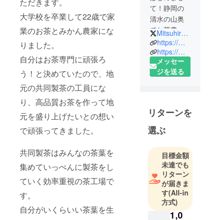
ただきます。
て！静岡の
大学校を卒業して22歳で家
清水の山奥
でお茶農家
業のお茶とみかん農家にな
Mitsuhironouen
していま
https://marumitsu.shopinfo.jp
りました。
す、杉山貢
https://mitsuhironouen.com/
自分はお茶専門に頑張ろ
メッセー
大です。
ジを送る
う！と決めていたので、地
10年前にお
茶農家とし
元の共同製茶の工員にな
て独立。
り、高品質お茶を作って地
お茶で小さ
リターンを
元を盛り上げたいとの想い
な幸せを運
んでいま
選ぶ
で頑張ってきました。
す！
美味しいの
共同製茶はみんなの茶葉を
目標金額
一言を頂く
未達でも
集めていっぺんに製茶をし
ため、日々
リターン
ていく効率重視の茶工場で
精進してい
が届きま
ます！
す
(All-in
す。
方式)
自分がいくらいい茶葉を生
1,0