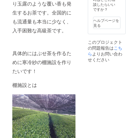
り玉露のような覆い香も発
談したらいい
ですか？
生するお茶です。全国的に
ヘルプページを
も流通量も本当に少なく、
見る
入手困難な高級茶です。
このプロジェクト
の問題報告は
こち
具体的にはぶせ茶を作るた
ら
よりお問い合わ
せください
めに寒冷紗の棚施設を作り
たいです！
棚施設とは