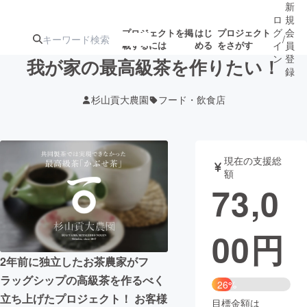
新
ロ
規
グ
会
プロジェクトを掲
はじ
プロジェクト
/
載するには
める
をさがす
イ
員
ン
登
我が家の最高級茶を作りたい！
録
杉山貢大農園
フード・飲食店
人気のプロ
注目のリ
注目の新着プロ
募集終了が近いプ
もうすぐ公開
ジェクト
ターン
ジェクト
ロジェクト
されます
現在の支援総
額
アート・写真
音楽
73,0
テクノロジー・ガジェット
ゲーム・サ
00
円
映像・映画
書籍・雑誌
2年前に独立したお茶農家がフ
ラッグシップの高級茶を作るべく
26%
ビジネス・起業
チャレンジ
立ち上げたプロジェクト！ お客様
目標金額は