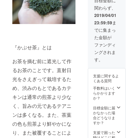
目標金額に
お茶の
になり
関わらず、
淹れ
ます。
方、
2019/04/01
フィル
23:59:59
ま
ターイ
ンボト
でに集まっ
ルの使
た金額が
い方は
ポスト
ファンディ
『かぶせ茶』とは
カード
ングされま
の説明
書を付
す。
お茶を摘む前に遮光して作
けさせ
て頂き
るお茶のことです。直射日
ます。
支援に関するよ
＊フィ
光をさえぎって栽培するた
くある質問
ルター
め、渋みのもとであるカテ
インボ
手数料はいく
トル の
らかかります
キンは通常の煎茶より少な
色は緑
か？
になり
く、旨みの元であるテアニ
ます。
目標金額に届
かなかった場
ンは多くなる。また、茶葉
合どうなりま
すか？
の色も煎茶より鮮やかにな
り、また被覆することによ
支援で困った
時はどこに相