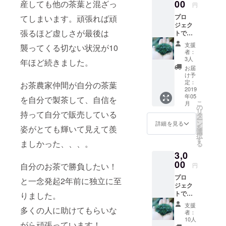
00
産しても他の茶葉と混ざっ
円
プロ
てしまいます。頑張れば頑
ジェク
張るほど虚しさが最後は
トでで
きた我
支援
襲ってくる切ない状況が10
が家の
者：
最高級
3人
年ほど続きました。
茶10g/1
お届
袋 ＊茶
け予
葉なの
定：
お茶農家仲間が自分の茶葉
で急須
2019
年05
等が必
を自分で製茶して、自信を
こ
月
要で
の
リ
持って自分で販売している
す。お
タ
ー
茶の淹
ン
詳細を見る
を
姿がとても輝いて見えて羨
れ方は
選
択
ポスト
す
ましかった、、、。
る
カード
3,0
の説明
書を付
00
自分のお茶で勝負したい！
円
けさせ
プロ
て頂き
と一念発起2年前に独立に至
ジェク
ます。
トでで
りました。
きた我
支援
多くの人に助けてもらいな
が家の
者：
最高級
10人
がら頑張っています！
茶30g/1