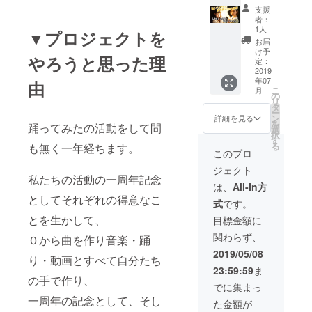
た全メ
名前を
支援
ンバー
ご記入
者：
からの
くださ
1人
▼プロジェクトを
メッ
い。
お届
セージ
け予
やろうと思った理
動画
定：
&MVメ
2019
年07
イキン
由
こ
月
グ動画
の
リ
収録限
タ
ー
定DVD
ン
詳細を見る
を
踊ってみたの活動をして間
・MV完
選
択
成記念
す
る
も無く一年経ちます。
パー
このプロ
ティー
ジェクト
（全メ
私たちの活動の一周年記念
ンバー
は、
All-In方
からの
としてそれぞれの得意なこ
式
です。
サイン&
お客様
とを生かして、
目標金額に
の名前
関わらず、
入り新
０から曲を作り音楽・踊
曲CDお
2019/05/08
り・動画とすべて自分たち
渡し
23:59:59
ま
チェキ
の手で作り、
付き）
でに集まっ
6/30予
一周年の記念として、そし
た金額が
定 ・お