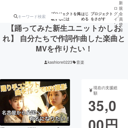
新
ロ
規
グ
会
プロジェクトを掲
はじ
プロジェクト
/
載するには
める
をさがす
イ
員
ン
登
【踊ってみた新生ユニットかしお
録
れ】 自分たちで作詞作曲した楽曲と
MVを作りたい！
人気のプロ
注目のリ
注目の新着プロ
募集終了が近いプ
もうすぐ公開
ジェクト
ターン
ジェクト
ロジェクト
されます
kashiore0223
音楽
アート・写真
音楽
現在の支援総
テクノロジー・ガジェット
ゲーム・サ
額
35,0
映像・映画
書籍・雑誌
00
円
ビジネス・起業
チャレンジ