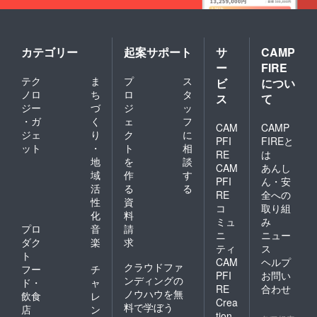
カテゴリー
起案サポート
サ
CAMP
ー
FIRE
テク
ま
プ
ス
ビ
につい
ノロ
ち
ロ
タ
ス
て
ジー
づ
ジ
ッ
・ガ
く
ェ
フ
CAM
CAMP
ジェ
り
ク
に
PFI
FIREと
ット
・
ト
相
RE
は
地
を
談
CAM
あんし
域
作
す
PFI
ん・安
活
る
る
RE
全への
性
資
コ
取り組
化
料
ミュ
み
プロ
音
請
ニ
ニュー
ダク
楽
求
ティ
ス
ト
CAM
ヘルプ
クラウドファ
フー
チ
PFI
お問い
ンディングの
ド・
ャ
RE
合わせ
ノウハウを無
飲食
レ
Crea
料で学ぼう
店
ン
tion