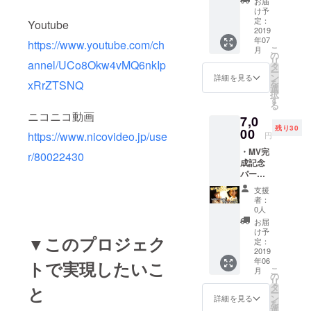
お届
曲CDプ
け予
レゼン
定：
Youtube
ト ・お
2019
年07
礼動画
https://www.youtube.com/ch
こ
月
※支援時
の
リ
annel/UCo8Okw4vMQ6nkIp
に必ず
タ
ー
備考欄
ン
詳細を見る
を
xRrZTSNQ
にご希
選
択
望のお
す
る
名前を
ニコニコ動画
7,0
ご記入
残り30
くださ
00
https://www.nicovideo.jp/use
円
い。
・MV完
r/80022430
成記念
パー
ティー
支援
へご招
者：
待（全
0人
メン
お届
バーか
け予
▼このプロジェク
らのサ
定：
イン&お
2019
年06
客様の
トで実現したいこ
こ
月
名前入
の
リ
り新曲
タ
と
ー
CDお渡
ン
詳細を見る
を
しチェ
選