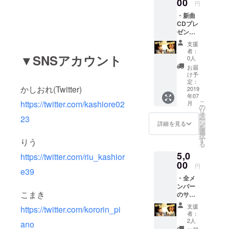
00
円
ださ
・新曲
い。
CDプレ
ゼント
・お礼
支援
動画
者：
▼SNSアカウント
0人
お届
け予
定：
かしおれ(Twitter)
2019
年07
こ
https://twitter.com/kashiore02
月
の
リ
タ
23
ー
ン
詳細を見る
を
選
択
す
りう
る
5,0
https://twitter.com/riu_kashior
00
円
e39
・全メ
ンバー
こまき
のサイ
ン入り&
支援
https://twitter.com/kororin_pi
お客様
者：
の名前
2人
ano
入り新