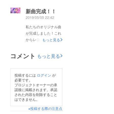
実感が嬉しいです…ニ
コニコ超会議の様子と
新曲完成！！
新曲についてまとめた
2019/05/05 22:42
動画があるのでぜひ見
てください！
私たちのオリジナル曲
が完成しました！これ
からレコーディングや
もっと見る
MV制作します！ご支
援ありがとうございま
コメント
もっと見る
す！
投稿するには
ログイン
が
必要です。
プロジェクトオーナーの承
認後に掲載されます。承認
された内容を削除すること
はできません。
※投稿する際の注意点