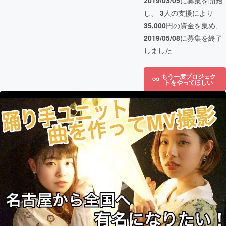
2019/03/05
に募集を開始
し、
3
人の支援により
35,000
円の資金を集め、
2019/05/08
に募集を終了
しました
もう一度プロジェク
トをやってほしい