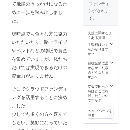
礼動画
て飛躍のきっかけになるた
ファンディ
※支援時
ングされま
に必ず
めに一歩を踏み出しまし
備考欄
す。
た。
にご希
望のお
名前を
支援に関するよ
現時点でも色々な方に協力
ご記入
くある質問
くださ
いただいたり、路上ライブ
い。
手数料はいく
らかかります
やベントなどの物販で資金
か？
を集めていますが、私たち
目標金額に届
だけでは実現できるだけの
かなかった場
合どうなりま
資金力がありません。
すか？
支援で困った
そこでクラウドファンディ
時はどこに相
談したらいい
ングを活用することに決め
ですか？
ました。
ヘルプページを
少しでも多くの方へ喜んで
見る
もらい、笑顔になっていた