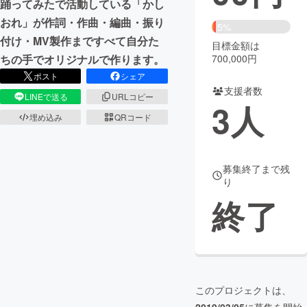
踊ってみたで活動している「かし
おれ」が作詞・作曲・編曲・振り
まちづくり・地域活性化
5%
付け・MV製作まですべて自分た
目標金額は
700,000円
ちの手でオリジナルで作ります。
CAMPFIRE for Social Good
CAMPFIRE Creation
ポスト
シェア
CAMPFIREふるさと納税
machi-ya
コミュニティ
支援者数
LINEで送る
URLコピー
3
人
埋め込み
QRコード
募集終了まで残
り
終了
このプロジェクトは、