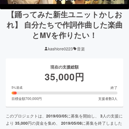
【踊ってみた新生ユニットかしお
れ】 自分たちで作詞作曲した楽曲
とMVを作りたい！
kashiore0223
音楽
現在の支援総額
35,000
円
終了
5
%達成
目標金額
700,000
円
支援者数
3
人
このプロジェクトは、
2019/03/05
に募集を開始し、
3
人の支援に
より
35,000
円の資金を集め、
2019/05/08
に募集を終了しました