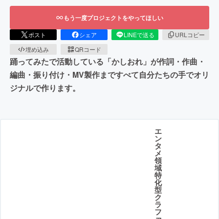
もう一度プロジェクトをやってほしい
ポスト
シェア
LINEで送る
URLコピー
埋め込み
QRコード
踊ってみたで活動している「かしおれ」が作詞・作曲・
編曲・振り付け・MV製作まですべて自分たちの手でオリ
ジナルで作ります。
エ
ン
タ
メ
領
域
特
化
型
ク
ラ
フ
ァ