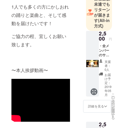
で作り上げ
未達でも
1人でも多くの方にかしおれ
てて、「か
リターン
しおれブラ
の踊りと楽曲と、そして感
が届きま
ンド」を世
す
(All-in
動を届けたいです！
方式)
界に発信し
ていきま
2,5
ご協力の程、宜しくお願い
00
す。
円
致します。
・全メ
ンバー
のサイ
ン入り&
支援
お客様
者：
の名前
〜本人挨拶動画〜
0人
入り
お届
チェキ
け予
プレゼ
定：
ント ・
2019
年05
お礼動
こ
月
画 ※支
の
リ
援時に
タ
ー
必ず備
ン
詳細を見る
を
考欄に
選
択
ご希望
す
る
のお名
2,5
前をご
記入く