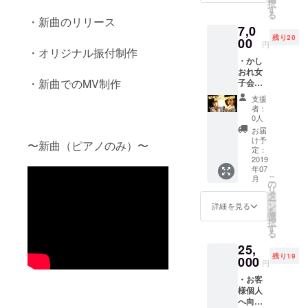
択
キ付
す
る
き）
・新曲のリリース
7,0
6/30予
残り20
定 ・お
00
円
礼動画
・オリジナル振付制作
・かし
※支援時
おれ女
に必ず
・新曲でのMV制作
子会ご
備考欄
招待
にご希
支援
（全メ
望のお
者：
ンバー
名前を
0人
からの
ご記入
お届
サイン&
くださ
け予
〜新曲（ピアノのみ）〜
お客様
い。
定：
の名前
2019
年07
入り新
こ
月
曲CDお
の
リ
渡し
タ
ー
チェキ
ン
詳細を見る
を
付き）
選
択
7/6予定
す
る
・お礼
25,
動画 ※
残り19
支援時
000
円
に必ず
・お客
備考欄
様個人
にご希
へ向け
望のお