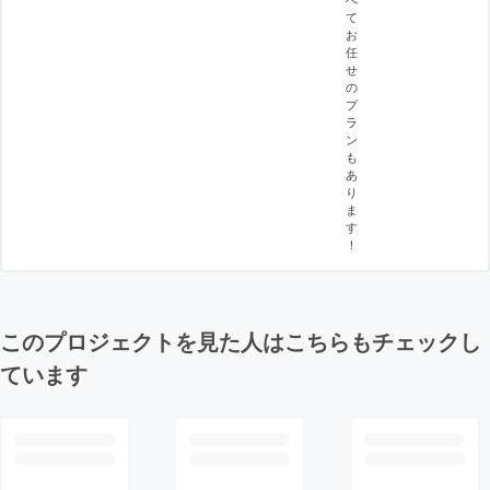
て
お
任
せ
の
プ
ラ
ン
も
あ
り
ま
す
！
このプロジェクトを見た人はこちらもチェックし
ています