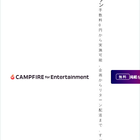
ン
手
数
料
0
円
か
ら
実
施
可
能
。
企
画
掲載
無料
か
ら
リ
タ
ー
ン
配
送
ま
で
、
す
べ