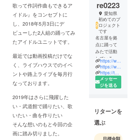
re0223
歌って作詞作曲もできるア
愛知県
イドル』をコンセプトに
初めてのプ
し、2018年5月3日にデ
ロジェクト
です
ビューした2人組の踊ってみ
名古屋を拠
たアイドルユニットです。
点に踊って
みたで活動
最近では動画投稿だけでな
している
https://www.youtube.com/channel/UCo8Okw4vMQ6nkIpxRrZTSNQ/
く、ライブハウスでのイベ
ガールズユ
https://www.nicovideo.jp/user/80022430
ニット【か
https://twitter.com/kashiore0223
ントや路上ライブを毎月行
メッセー
しおれ】で
なっております。
ジを送る
す。
どこにでも
2019年はさらに飛躍した
いる普通の
い・武道館で踊りたい、歌
女の子が、
リターンを
踊り・音
いたい・曲を作りたい
楽・歌・動
選ぶ
そんな想いのもと今回の企
画と全て自
画に踏み切りました。
分たちの手
目標金額