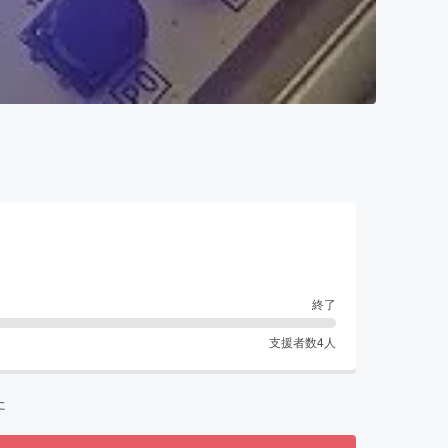
終了
支援者数
4
人
た