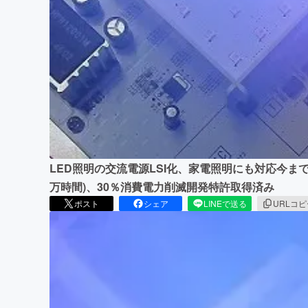
LED照明の交流電源LSI化、家電照明にも対応今まで
万時間)、30％消費電力削滅開発特許取得済み
ポスト
シェア
LINEで送る
URLコ