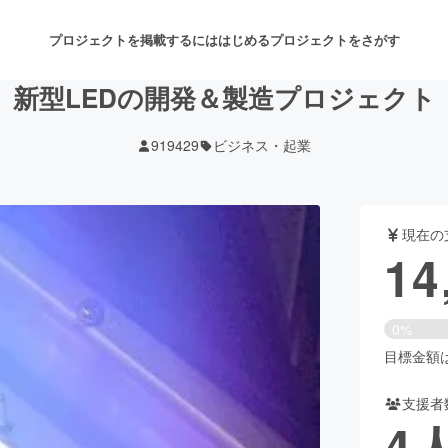
プロジェクトを掲載するには
はじめる
プロジェクトをさがす
新型LEDの開発＆製造プロジェクト
919429
ビジネス・起業
注目のリターン
注目の新着プロジェクト
募集終了が近いプロジェクト
も
現在の
音楽
舞台・パフォーマンス
14
ゲーム・サービス開発
フード・飲食店
0%
書籍・雑誌出版
アニメ・漫画
目標金額は3
支援者
チャレンジ
ビューティー・ヘルスケ
4