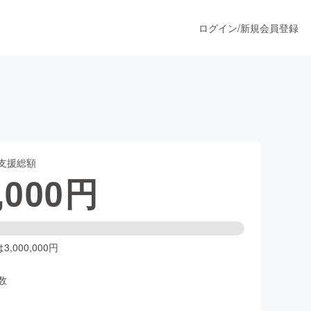
ログイン
/
新規会員登録
うすぐ公開されます
支援総額
プロダクト
,000
円
ファッション
スポーツ
,000,000円
数
ア
ソーシャルグッド
人