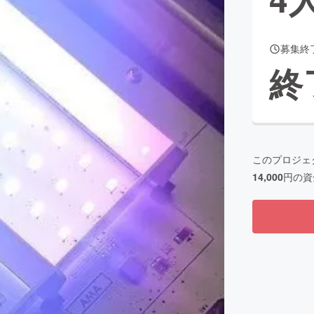
募集終
CAMPFIRE for Social Good
CAMPFIRE Creation
終
CAMPFIREふるさと納税
machi-ya
コミュニティ
このプロジェ
14,000
円の資