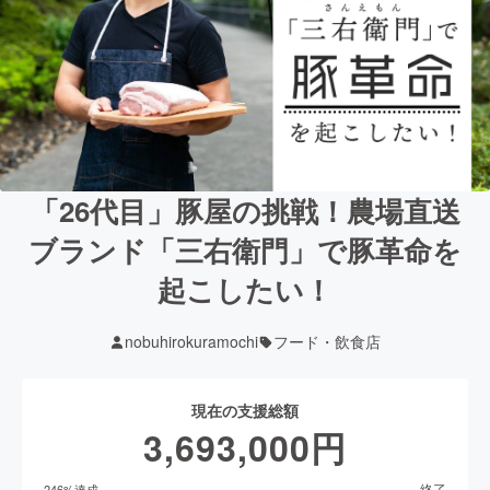
「26代目」豚屋の挑戦！農場直送
ブランド「三右衛門」で豚革命を
起こしたい！
nobuhirokuramochi
フード・飲食店
現在の支援総額
3,693,000
円
終了
246
%達成