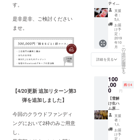
ティー
西牧場
す。
密の
権
コー
豚バラ
Facebo
支援
ス】 ・
(500g)
okグ
者：
是非是非、ご検討ください
特製味
、豚肩
ループ
5人
付スペ
ロース
の参加
お届
ませ。
アリブ
(500g)
権
け予
・新作
・お礼
定：
の三右
2019
のお手
年10
衛門カ
紙 ・新
こ
月
レー(3
HP上に
の
リ
食分/1
お礼の
タ
ー
袋約
クレ
ン
詳細を見る
を
250g)
ジット
選
択
・山西
(掲載ご
す
る
牧場初
希望の
100
の生ハ
お名前
ム
,00
を備考
残り4
(2pack/
欄に記
0
【4/20更新 追加リターン第3
円
50g×2)
載くだ
・豚肉
【雪解
さい。
弾を追加しました】
三種食
け生ハ
掲載が
べ比べ
ム原木
ない場
ギフト
オー
今回のクラウドファンディ
合はア
支援
(バラ
ナー
カウン
者：
ングにおいて2枠のみご用意
500g/
コー
ト名を
1人
ロース
ス】 ・
記載さ
お届
し、
600g/肩
生ハム
せてい
け予
ロース
丸ごと1
ただき
定：