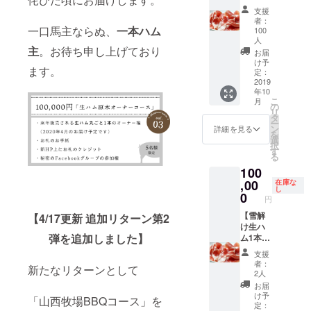
ス】 ・
の過程
しゃぶ/
支援
山西牧
をレ
焼肉/ス
者：
場初の
ポート
テーキ/
一口馬主ならぬ、
一本ハム
100
生ハム
する秘
ブロッ
人
主
。お待ち申し上げており
(1pack/
密の
ク)でお
お届
50g) ・
Facebo
出し致
け予
ます。
山西牧
定：
okグ
しま
2019
場豚バ
ループ
す。 ・
年10
ラ
の参加
商品の
こ
月
(500g)
の
権
発送は
リ
、豚肩
タ
届け日
ー
ロース
ン
を指定
詳細を見る
を
(500g)
選
しての
択
・お礼
す
定期便
る
のお手
形式で
100
紙 ・新
もご用
,00
HP上に
在庫な
意が可
し
お礼の
0
能で
円
クレ
す。 ・
【雪解
【4/17更新 追加リターン第2
ジット
ご相談
け生ハ
(掲載ご
により
弾を追加しました】
ム1本丸
希望の
お肉を
ごと
お名前
代替の
支援
コー
を備考
加工品
者：
新たなリターンとして
ス】 ・
欄に記
に変え
2人
山西牧
載くだ
ること
お届
場初の
さい。
も可能
け予
「山西牧場BBQコース」を
生ハム
掲載が
定：
です。