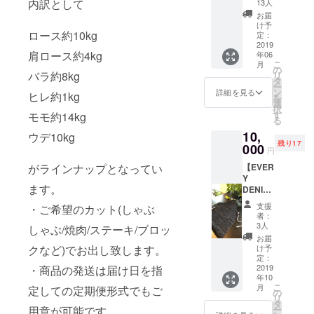
の手紙
内訳として
13人
ブラン
場で開
・新HP
ディン
お届
催され
上にお
け予
グやデ
るBBQ
ロース約10kg
礼のク
定：
ザイン
への参
2019
レジッ
の過程
肩ロース約4kg
年06
加チ
ト ・秘
をレ
こ
月
ケット
密の
の
ポート
バラ約8kg
リ
開催期
Facebo
タ
する秘
ー
日：
okグ
ン
詳細を見る
密の
ヒレ約1kg
を
2019/6/
ループ
選
Facebo
択
9 場
の参加
す
モモ約14kg
okグ
る
所：山
権
ループ
10,
西牧場
ウデ10kg
の参加
残り17
BBQハ
000
権
円
ウス(茨
【EVER
がラインナップとなってい
城県坂
Y
東市) 守
ます。
DENIM
谷駅よ
コラボ
り送迎
支援
・ご希望のカット(しゃぶ
エプロ
致しま
者：
ンコー
す。 ・
3人
しゃぶ/焼肉/ステーキ/ブロッ
ス】 ・
お礼の
お届
EVERY
お手紙
け予
クなど)でお出し致します。
DENIM
・新HP
定：
コラボ
2019
・商品の発送は届け日を指
上にお
年10
エプロ
礼のク
こ
月
定しての定期便形式でもご
ン ・お
レジッ
の
リ
礼のお
ト(掲載
タ
ー
用意が可能です。
手紙 ・
ご希望