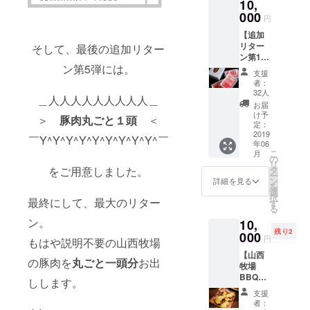
10,
お礼の
ンド
000
クレ
「三右
円
ジット
衛門」
【追加
(掲載ご
のオリ
リター
そして、最後の追加リター
希望の
ジナル
ン第1
お名前
ロゴス
ン第5弾には。
弾/山西
を備考
テッ
支援
牧場
欄に記
カー ・
者：
Basic
載くだ
32人
ブラン
＿人人人人人人人人人＿
コー
さい。
ディン
お届
ス】 ・
掲載が
け予
グやデ
＞
豚肉丸ごと１頭
＜
山西牧
定：
ない場
ザイン
場豚角
2019
合はア
の過程
￣Y^Y^Y^Y^Y^Y^Y^Y^Y^￣
年06
煮カ
カウン
をレ
こ
月
レー5袋
の
ト名を
ポート
リ
(1袋
タ
をご用意しました。
記載さ
する秘
ー
200g×5
ン
せてい
詳細を見る
密の
を
) ・豚肉
選
ただき
Facebo
択
三種食
最終にして、最大のリター
す
ます) ・
okグ
る
べ比べ
新ブラ
ループ
ン。
10,
セット
ンド
の参加
残り2
(バラ
000
「三右
権
円
もはや説明不要の山西牧場
500g/
衛門」
【山西
ロース
のオリ
の豚肉を
丸ごと一頭分
お出
牧場
500g/肩
ジナル
BBQ
ロース
ロゴス
しします。
コー
500g)
テッ
支援
ス】 ・
・お礼
カー ・
者：
山西牧