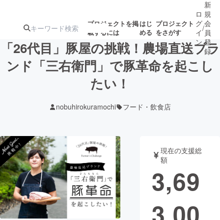
新
ロ
規
グ
会
プロジェクトを掲
はじ
プロジェクト
/
載するには
める
をさがす
イ
員
ン
登
「26代目」豚屋の挑戦！農場直送ブラ
録
ンド「三右衛門」で豚革命を起こし
たい！
人気のプロ
注目のリ
注目の新着プロ
募集終了が近いプ
もうすぐ公開
ジェクト
ターン
ジェクト
ロジェクト
されます
nobuhirokuramochi
フード・飲食店
アート・写真
音楽
現在の支援総
テクノロジー・ガジェット
ゲーム・サ
額
3,69
映像・映画
書籍・雑誌
3,00
ビジネス・起業
チャレンジ