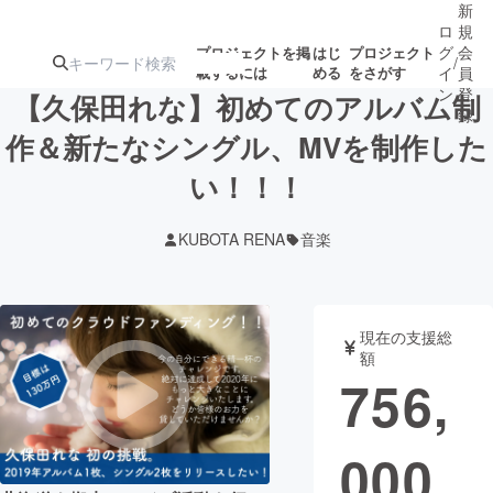
新
ロ
規
グ
会
プロジェクトを掲
はじ
プロジェクト
/
載するには
める
をさがす
イ
員
ン
登
【久保田れな】初めてのアルバム制
録
作＆新たなシングル、MVを制作した
い！！！
人気のプロ
注目のリ
注目の新着プロ
募集終了が近いプ
もうすぐ公開
ジェクト
ターン
ジェクト
ロジェクト
されます
KUBOTA RENA
音楽
アート・写真
音楽
現在の支援総
テクノロジー・ガジェット
ゲーム・サ
額
756,
映像・映画
書籍・雑誌
000
ビジネス・起業
チャレンジ