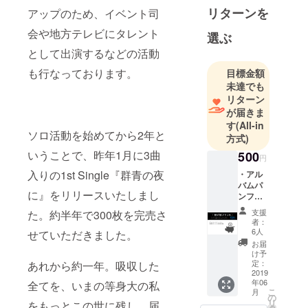
リターンを
アップのため、イベント司
会や地方テレビにタレント
選ぶ
として出演するなどの活動
も行なっております。
目標金額
未達でも
リターン
が届きま
す
(All-in
ソロ活動を始めてから2年と
方式)
いうことで、昨年1月に3曲
500
円
入りの1st Single『群青の夜
・アル
バムパ
に』をリリースいたしまし
ンフ
レット
支援
た。約半年で300枚を完売さ
に協賛
者：
者とし
6人
せていただきました。
てお名
お届
前を記
け予
載 ※支
定：
あれから約一年。吸収した
援時に
2019
年06
必ず備
全てを、いまの等身大の私
こ
月
考欄に
の
リ
をもっとこの世に残し、届
ご希望