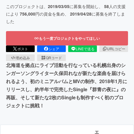
このプロジェクトは、
2019/03/05
に募集を開始し、
58
人の支援
により
756,000
円の資金を集め、
2019/04/28
に募集を終了しま
した
もう一度プロジェクトをやってほしい
ポスト
シェア
LINEで送る
URLコピー
埋め込み
QRコード
北海道を拠点にライブ活動を行なっている札幌出身のシ
ンガーソングライター久保田れなが新たな楽曲を届けら
れるよう、初のミニアルバムとMVの制作、2018年1月に
リリースし、約半年で完売したSingle『群青の夜に』の
再販、そして新たな2枚のSingleも制作すべく初のプロ
ジェクトに挑戦！
エ