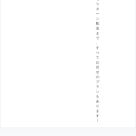
リ
タ
ー
ン
配
送
ま
で
、
す
べ
て
お
任
せ
の
プ
ラ
ン
も
あ
り
ま
す
！