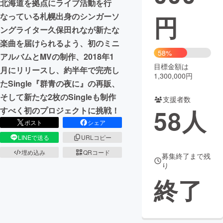
北海道を拠点にライブ活動を行
円
なっている札幌出身のシンガーソ
まちづくり・地域活性化
ングライター久保田れなが新たな
楽曲を届けられるよう、初のミニ
CAMPFIRE for Social Good
CAMPFIRE Creation
58%
アルバムとMVの制作、2018年1
CAMPFIREふるさと納税
machi-ya
コミュニティ
目標金額は
月にリリースし、約半年で完売し
1,300,000円
たSingle『群青の夜に』の再販、
そして新たな2枚のSingleも制作
支援者数
58
人
すべく初のプロジェクトに挑戦！
ポスト
シェア
LINEで送る
URLコピー
埋め込み
QRコード
募集終了まで残
り
終了