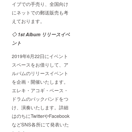
ださ
イブでの手売り、全国向け
い。 ※
先行リ
にネットでの郵送販売も考
リース
イベン
えております。
ト・リ
リース
◇ 1st Album リリースイベ
イベン
トはド
ント
リンク
代別途
です。
2019年6月22日にイベント
尚、ラ
イブ配
スペースをお借りして、ア
信でご
参加の
ルバムのリリースイベント
方はド
リンク
を企画・開催いたします。
代はか
エレキ・アコギ・ベース・
かりま
せん。
ドラムのバックバンドをつ
※プライ
ベート
け、演奏いたします。詳細
ライブ
の日程
はのちにTwitterやFacebook
は要相
談とな
などSNS各所にて発表いた
りま