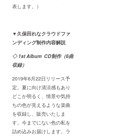
ト・リ
は、ラ
表します。）
リース
イブ配
イベン
信にて
トはド
生中継
リンク
いたし
代別途
ます。
です。
尚、配
▼
久保田れなクラウドファ
尚、配
信方法
信視聴
は
ンディング制作内容解説
の方は
Instagr
ドリン
amの鍵
ク代は
付きア
◇
1st Album CD制作
（6曲
かかり
カウン
ませ
トから
収録）
ん。 ※
のライ
イベン
ブ配信
2019年6月22日リリース予
ト・ラ
を予定
イブの
してい
定。夏に向け清涼感もあり
移動交
ます。
通費な
配信で
どこか明るく、情景や気持
どは自
すので
費負担
音質や
ちの色が見えるような楽曲
でお願
画質の
い致し
保証は
を収録し、販売いたしま
ます。
出来か
す。今までにない色の私を
ねま
す。ご
詰め込みお届けします。ラ
了承く