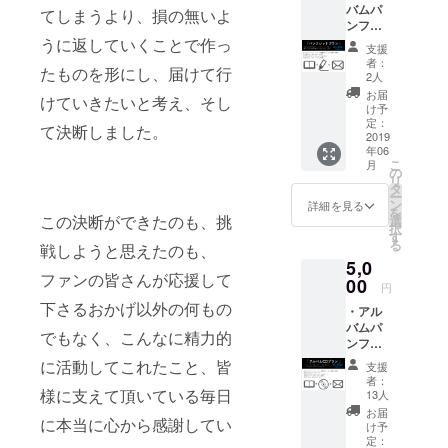
バムパ
る事が
てしまうより、損の無いよ
ンフ
御座い
レット
うに返していくことで作っ
ます、
支援
に協賛
ご注意
者：
たものを形にし、届けて行
者とし
くださ
2人
てお名
い。 ※
お届
けていきたいと考え、そし
前を記
アルバ
け予
載 ・
定：
ムパン
て決断しました。
メール
2019
フレッ
年06
にてお
ト本体
こ
月
礼の
の
はリ
リ
メッ
タ
ターン
ー
セージ
ン
に含ま
詳細を見る
を
・サイ
この決断ができたのも、挑
選
れてお
択
ン入り
す
りませ
る
戦しようと思えたのも、
アルバ
んので
5,0
ムパン
ご了承
ファンの皆さんが応援して
フレッ
00
下さ
円
ト ・先
い。
下さるおかげ以外の何もの
・アル
行リ
バムパ
リース
でもなく、こんなに精力的
ンフ
イベン
レット
トにご
に活動してこれたこと、皆
支援
に協賛
招待 ※
者：
者とし
支援時
様に支えて頂いている毎日
13人
てお名
に必ず
お届
に本当に心から感謝してい
前を記
備考欄
け予
載 ・
にご希
定：