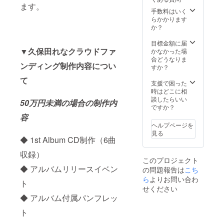
断りす
制作
リリー
配信で
ます。
る事が
（ワン
スイベ
すので
手数料はいく
御座い
コーラ
ントご
音質や
らかかります
ます、
ス） ※
招待 ・
画質の
か？
ご注意
支援時
リリー
保証は
くださ
に必ず
スイベ
出来か
目標金額に届
い。 ※
備考欄
ントリ
▼久保田れなクラウドファ
ねま
かなかった場
遠方の
にご希
ハ特別
す。ご
合どうなりま
ンディング制作内容につい
方な
望のお
入場可
了承く
すか？
ど、当
名前を
能 ・プ
ださ
て
日の先
ご記入
ライ
い。 ※
支援で困った
行イベ
くださ
ベート
先行リ
時はどこに相
ントに
い。 記
ライブ
リース
談したらいい
50万円未満の場合の制作内
参加で
入がな
（手料
イベン
ですか？
きない
い場合
理付
トご招
容
方に
は
き） ・
待はド
ヘルプページを
は、ラ
CAMPF
あなた
リンク
見る
イブ配
IREにて
に向け
代別途
◆ 1st Album CD制作（6曲
信にて
使用さ
たオリ
です。
収録）
生中継
れてい
ジナル
このプロジェクト
いたし
るハン
ソング
◆ アルバムリリースイベン
の問題報告は
こち
ます。
ドル
制作
尚、配
ネーム
（フ
ら
よりお問い合わ
ト
信方法
を使用
ル） ・
せください
は
させて
あなた
◆ アルバム付属パンフレッ
Instagr
頂きま
に向け
amの鍵
す、ご
たオリ
ト
付きア
了承下
ジナル