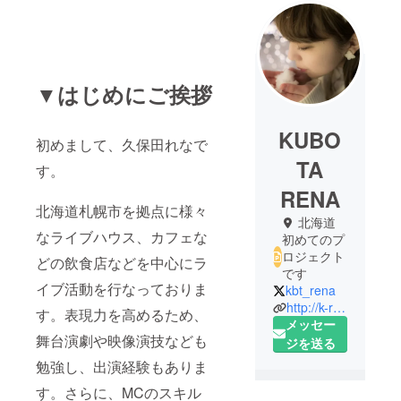
▼はじめにご挨拶
KUBO
初めまして、久保田れなで
TA
す。
RENA
北海道札幌市を拠点に様々
北海道
なライブハウス、カフェな
初めてのプ
ロジェクト
どの飲食店などを中心にラ
です
イブ活動を行なっておりま
kbt_rena
http://k-rmmk20.wixsite.com/rena-kbt
す。表現力を高めるため、
メッセー
舞台演劇や映像演技なども
ジを送る
勉強し、出演経験もありま
す。さらに、MCのスキル