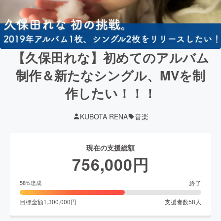
【久保田れな】初めてのアルバム
制作＆新たなシングル、MVを制
作したい！！！
KUBOTA RENA
音楽
現在の支援総額
756,000
円
終了
58
%達成
目標金額
1,300,000
円
支援者数
58
人