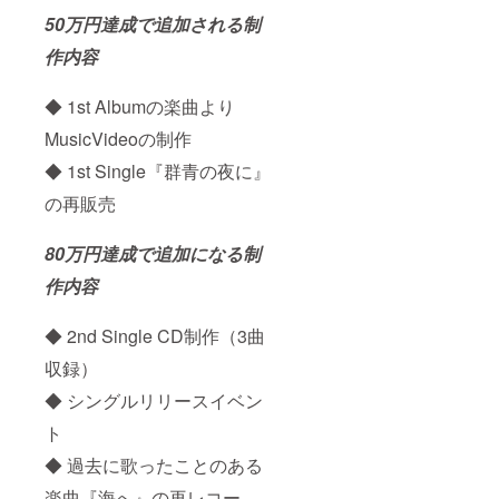
カウン
さい。
ソング
トから
※また公
のCDを
50万円達成で追加される制
のライ
序良俗
プレゼ
作内容
ブ配信
に反す
ント ・
を予定
るお名
２人の
してい
前は掲
記念写
◆ 1st Albumの楽曲より
ます。
載をお
真フォ
配信で
断りす
トブッ
MusicVideoの制作
すので
る事が
ク制作
音質や
御座い
※支援時
◆ 1st Single『群青の夜に』
画質の
ます、
に必ず
保証は
ご注意
備考欄
の再販売
出来か
くださ
にご希
ねま
い。 ※
望のお
80万円達成で追加になる制
す。ご
遠方の
名前を
了承く
方な
ご記入
作内容
ださ
ど、当
くださ
い。 ※
日の先
い。 記
先行リ
行イベ
入がな
◆ 2nd Single CD制作（3曲
リース
ントに
い場合
イベン
参加で
は
収録）
ト・リ
きない
CAMPF
リース
方に
IREにて
◆ シングルリリースイベン
イベン
は、ラ
使用さ
ト
トはド
イブ配
れてい
リンク
信にて
るハン
◆ 過去に歌ったことのある
代別途
生中継
ドル
です。
いたし
ネーム
楽曲『海へ』の再レコー