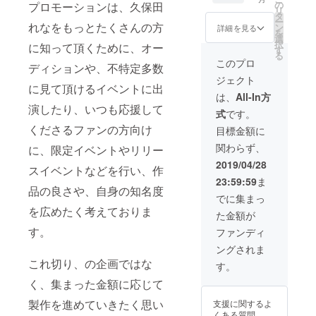
ご希望
プレゼ
からお
遠方の
の
を予定
プロモーションは、久保田
リ
のお名
ント ・
礼の動
方な
タ
してい
ー
前をご
限定
画 ・長
れなをもっとたくさんの方
ど、当
ン
ます。
詳細を見る
を
記入く
フォト
文手書
日の先
選
配信で
択
に知って頂くために、オー
ださ
ブック
きメッ
行イベ
す
すので
る
い。 記
プレゼ
セージ
ントに
音質や
このプロ
ディションや、不特定多数
入がな
ント ・
レター
参加で
画質の
ジェクト
い場合
リリー
・サイ
きない
保証は
に見て頂けるイベントに出
は
スイベ
ン入り
方に
出来か
は、
All-In方
CAMPF
ントご
アルバ
は、ラ
ねま
演したり、いつも応援して
式
です。
IREにて
招待 ・
ムパン
イブ配
す。ご
使用さ
リリー
フレッ
信にて
くださるファンの方向け
了承く
目標金額に
れてい
スイベ
ト ・先
生中継
ださ
関わらず、
に、限定イベントやリリー
るハン
ントリ
行リ
いたし
い。 ※
ドル
ハ特別
リース
ます。
先行リ
2019/04/28
スイベントなどを行い、作
ネーム
入場可
イベン
尚、配
リース
23:59:59
ま
を使用
能 ・プ
トにご
信方法
イベン
品の良さや、自身の知名度
させて
ライ
招待 ・
は
トご招
でに集まっ
頂きま
ベート
1st
Instagr
待はド
を広めたく考えておりま
た金額が
す、ご
ライブ
Album
amの鍵
リンク
了承下
（手料
CD先行
付きア
す。
代別途
ファンディ
さい。
理付
プレゼ
カウン
です。
ングされま
※また公
き） ・
ント ・
トから
序良俗
あなた
限定
これ切り、の企画ではな
のライ
す。
に反す
に向け
フォト
ブ配信
く、集まった金額に応じて
るお名
たオリ
ブック
を予定
前は掲
ジナル
プレゼ
してい
製作を進めていきたく思い
支援に関するよ
載をお
ソング
ント ・
ます。
くある質問