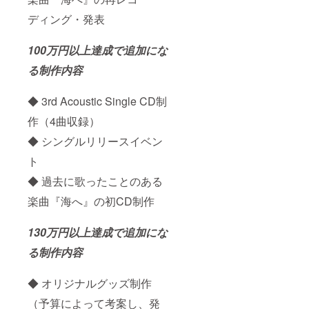
尚、ラ
ます。
を使用
イブ配
尚、配
させて
ディング・発表
信でご
信方法
頂きま
参加の
は
す、ご
方はド
Instagr
了承下
100万円以上達成で追加にな
リンク
amの鍵
さい。
代はか
付きア
※また公
る制作内容
かりま
カウン
序良俗
せん。
トから
に反す
◆ 3rd Acoustic Single CD制
※イベン
のライ
るお名
ト・ラ
ブ配信
前は掲
作（4曲収録）
イブの
を予定
載をお
移動交
してい
断りす
◆ シングルリリースイベン
通費な
ます。
る事が
どは実
配信で
御座い
ト
費負担
すので
ます、
でお願
音質や
ご注意
◆ 過去に歌ったことのある
い致し
画質の
くださ
楽曲『海へ』の初CD制作
ます。
保証は
い。 ※
出来か
遠方の
ねま
方な
130万円以上達成で追加にな
す。ご
ど、当
了承く
日の先
る制作内容
ださ
行イベ
い。 ※
ントに
先行リ
参加で
◆ オリジナルグッズ制作
リース
きない
イベン
方に
（予算によって考案し、発