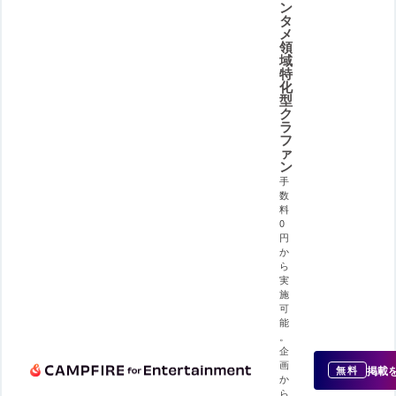
ン
タ
メ
領
域
特
化
型
ク
ラ
フ
ァ
ン
手
数
料
0
円
か
ら
実
施
可
能
。
企
画
掲載
無料
か
ら