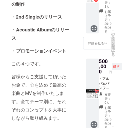
・1st
にメッ
い場合
ご注意
トから
者：
の制作
Album
セージ
は
くださ
3人
のライ
CD先行
付きで
CAMPF
い。 ※
ブ配信
お届
プレゼ
お名前
IREにて
遠方の
け予
・2nd Singleのリリース
を予定
ント ・
を記載
使用さ
定：
方な
してい
限定
・久保
2019
れてい
ど、当
ます。
年06
フォト
田れな
るハン
・Acoustic Albumのリリー
日の先
配信で
こ
月
ブック
からお
ドル
の
行イベ
すので
リ
ス
プレゼ
礼の動
ネーム
タ
ントに
音質や
ー
ント ・
画 ・長
を使用
ン
参加で
詳細を見る
画質の
を
リリー
文手書
させて
選
きない
保証は
択
・プロモーションイベント
スイベ
きメッ
頂きま
す
方に
出来か
る
ントご
セージ
す、ご
は、ラ
ねま
500
招待 ・
レター
了承下
イブ配
す。ご
この４つです。
リリー
・サイ
,00
さい。
信にて
了承く
残り1
スイベ
ン入り
※また公
0
生中継
ださ
円
ントの
アルバ
序良俗
いたし
い。 ※
皆様からご支援して頂いた
リハー
ムパン
・アル
に反す
ます。
先行リ
サル見
フレッ
バムパ
るお名
お金で、心を込めて最高の
尚、配
リース
学招待
ト ・先
ンフ
前は掲
信方法
イベン
・クボ
行リ
レット
楽曲とMVを制作いたしま
載をお
は
トご招
支援
タメシ
リース
にメッ
断りす
Instagr
待はド
者：
す。全てテーマ別に、それ
イベン
イベン
セージ
る事が
amの鍵
0人
リンク
トご招
トにご
付きで
御座い
付きア
代別途
お届
ぞれのコンセプトを大事に
待 ※支
招待 ・
お名前
ます、
カウン
け予
です。
援時に
1st
を記載
ご注意
定：
トから
しながら取り組みます。
必ず備
Album
・久保
2019
くださ
のライ
年06
考欄に
CD先行
田れな
い。 ※
ブ配信
こ
月