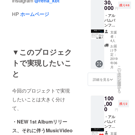
Instagram
@rena_kbt
30,
バムパ
くださ
る事が
残り46
ンフ
000
い。 記
御座い
円
レット
入がな
ます、
HP
ホームページ
・アル
・先行
い場合
ご注意
バムパ
リリー
は
くださ
ンフ
スイベ
CAMPF
い。 ※
レット
ントに
IREにて
遠方の
支援
に
ご招待
使用さ
方な
者：
Special
・1st
れてい
4人
ど、当
Thanks
Album
るハン
日の先
お届
として
▼このプロジェク
CD先行
ドル
け予
行イベ
お名前
プレゼ
定：
ネーム
ントに
を記載
2019
ント ・
を使用
トで実現したいこ
参加で
年06
・久保
限定
させて
きない
こ
月
田れな
フォト
の
頂きま
方に
と
リ
からお
ブック
タ
す、ご
は、ラ
ー
礼の動
プレゼ
ン
了承下
詳細を見る
イブ配
を
画 ・サ
ント ※
選
さい。
信にて
択
イン入
支援時
す
※また公
生中継
今回のプロジェクトで実現
る
りアル
に必ず
序良俗
いたし
100
バムパ
備考欄
に反す
したいことは大きく分け
ます。
ンフ
,00
にご希
るお名
尚、配
残り2
レット
て、
望のお
0
前は掲
信方法
円
・先行
名前を
載をお
は
リリー
・アル
ご記入
断りす
Instagr
・NEW 1st Albumリリー
スイベ
バムパ
くださ
る事が
amの鍵
ントに
ンフ
い。 記
御座い
付きア
ス、それに伴うMusicVideo
ご招待
レット
入がな
ます、
カウン
支援