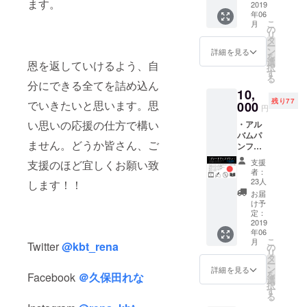
ます。
メール
2019
望のお
年06
にてお
名前を
こ
月
礼の
ご記入
の
リ
メッ
くださ
タ
ー
セージ
い。 記
ン
詳細を見る
を
・サイ
入がな
選
恩を返していけるよう、自
択
ン入り
い場合
す
る
アルバ
は
分にできる全てを詰め込ん
10,
ムパン
CAMPF
残り77
フレッ
でいきたいと思います。思
000
IREにて
円
ト ・先
使用さ
い思いの応援の仕方で構い
・アル
行リ
れてい
バムパ
リース
るハン
ません。どうか皆さん、ご
ンフ
イベン
ドル
レット
トにご
ネーム
支援
支援のほど宜しくお願い致
に
招待 ・
を使用
者：
Special
1st
させて
23人
します！！
Thanks
Album
頂きま
お届
として
CD先行
す、ご
け予
お名前
プレゼ
定：
了承下
を記載
2019
ント ※
さい。
年06
・久保
支援時
※また公
こ
月
田れな
Twitter
@kbt_rena
に必ず
の
序良俗
リ
からお
備考欄
タ
に反す
ー
礼の動
にご希
ン
るお名
詳細を見る
を
Facebook
＠久保田れな
画 ・サ
望のお
選
前は掲
択
イン入
名前を
す
載をお
る
りアル
ご記入
断りす