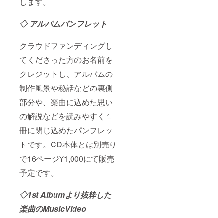
します。
す。開
催場所
は札幌
◇ アルバムパンフレット
市内を
予定し
ており
クラウドファンディングし
ます。
遠方に
てくださった方のお名前を
は赴け
ない
クレジットし、アルバムの
事、ご
制作風景や秘話などの裏側
了承下
さい。
部分や、楽曲に込めた思い
※イベン
ト・ラ
の解説などを読みやすく１
イブの
移動交
冊に閉じ込めたパンフレッ
通費な
どは実
トです。CD本体とは別売り
費負担
でお願
で16ページ¥1,000にて販売
い致し
予定です。
ます。
◇1st Albumより抜粋した
楽曲のMusicVideo