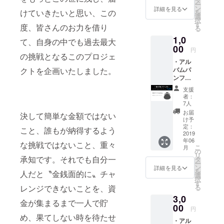
タ
ー
のお名
ン
詳細を見る
けていきたいと思い、この
を
前をご
選
択
記入く
す
度、皆さんのお力を借り
る
ださ
1,0
い。 ※
て、自身の中でも過去最大
記入が
00
円
ない場
の挑戦となるこのプロジェ
・アル
合は
バムパ
クトを企画いたしました。
CAMPF
ンフ
IREにて
レット
使用さ
支援
に協賛
れてい
者：
者とし
るハン
7人
てお名
ドル
お届
決して簡単な金額ではない
前を記
ネーム
け予
載 ・
を使用
定：
こと、誰もが納得するよう
メール
2019
させて
年06
にてお
頂きま
な挑戦ではないこと、重々
こ
月
礼の
す、ご
の
リ
メッ
承知です。それでも自分一
了承下
タ
ー
セージ
さい。
ン
詳細を見る
を
人だと〝金銭面的に〟チャ
※また公
選
択
序良俗
す
る
レンジできないことを、資
に反す
3,0
るお名
金が集まるまで一人で貯
00
前は掲
円
載をお
め、果てしない時を待たせ
・アル
断りす