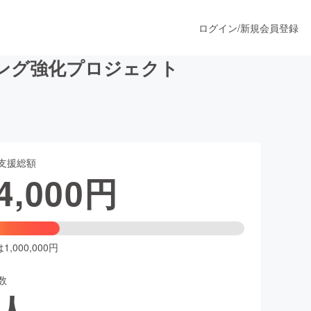
ログイン
/
新規会員登録
ング強化プロジェクト
うすぐ公開されます
支援総額
プロダクト
4,000
円
ファッション
スポーツ
,000,000円
数
ア
ソーシャルグッド
人