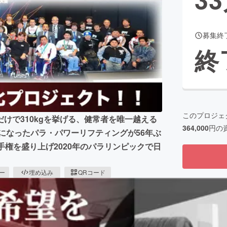
募集終
CAMPFIRE for Social Good
CAMPFIRE Creation
終
CAMPFIREふるさと納税
machi-ya
コミュニティ
このプロジェ
けで310kgを挙げる、健常者を唯一越える
364,000
円の
目になったパラ・パワーリフティングが56年ぶ
手権を盛り上げ2020年のパラリンピックで日
ピー
埋め込み
QRコード