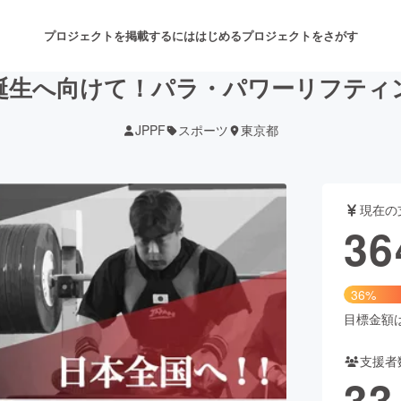
プロジェクトを掲載するには
はじめる
プロジェクトをさがす
誕生へ向けて！パラ・パワーリフティ
JPPF
スポーツ
東京都
注目のリターン
注目の新着プロジェクト
募集終了が近いプロジェクト
も
現在の
音楽
舞台・パフォーマンス
36
ゲーム・サービス開発
フード・飲食店
36%
書籍・雑誌出版
アニメ・漫画
目標金額は1
支援者
チャレンジ
ビューティー・ヘルスケ
33