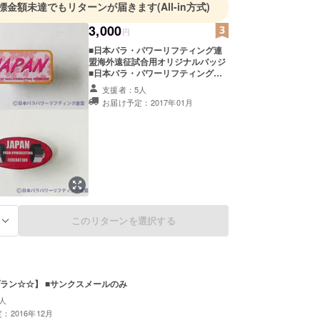
標金額未達でもリターンが届きます
(All-in方式)
3,000
円
■日本パラ・パワーリフティング連
盟海外遠征試合用オリジナルバッジ
■日本パラ・パワーリフティング連
盟オリジナルバッジ ■日本パラ・パ
支援者：5人
ワーリフティング連盟理事からのサ
お届け予定：2017年01月
ンクスレター
このリターンを選択する
る
ラン☆☆】 ■サンクスメールのみ
人
：2016年12月