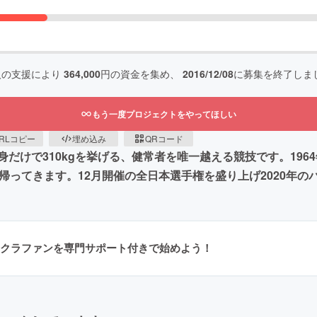
人の支援により
364,000
円の資金を集め、
2016/12/08
に募集を終了しま
もう一度プロジェクトをやってほしい
RLコピー
埋め込み
QRコード
だけで310kgを挙げる、健常者を唯一越える競技です。19
帰ってきます。12月開催の全日本選手権を盛り上げ2020年
クラファンを専門サポート付きで始めよう！