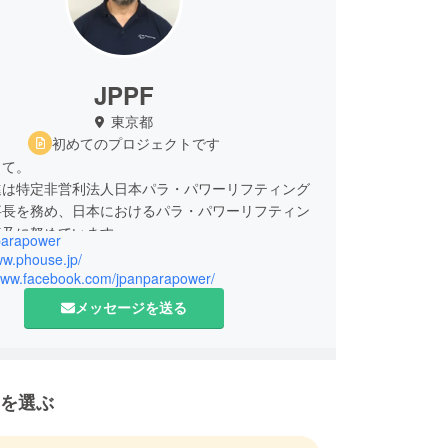
JPPF
東京都
初めてのプロジェクトです
して。
進は特定非営利法人日本パラ・パワーリフティング
事長を務め、日本におけるパラ・パワーリフティン
普及に努めています。
arapower
ww.phouse.jp/
/www.facebook.com/jpanparapower/
メッセージを送る
を選ぶ