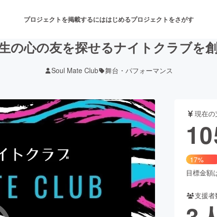
プロジェクトを掲載するには
はじめる
プロジェクトをさがす
生の心の友を探せるナイトクラブを
Soul Mate Club
舞台・パフォーマンス
注目のリターン
注目の新着プロジェクト
募集終了が近いプロジェクト
も
現在の
音楽
舞台・パフォーマンス
10
ゲーム・サービス開発
フード・飲食店
17%
書籍・雑誌出版
アニメ・漫画
目標金額は6
支援者
チャレンジ
ビューティー・ヘルスケ
3