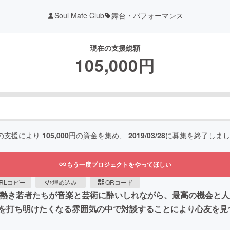
Soul Mate Club
舞台・パフォーマンス
現在の支援総額
105,000
円
の支援により
105,000
円の資金を集め、
2019/03/28
に募集を終了しまし
もう一度プロジェクトをやってほしい
RLコピー
埋め込み
QRコード
トクラブ"。熱き若者たちが音楽と芸術に酔いしれながら、最高の機
を打ち明けたくなる雰囲気の中で対談することにより心友を見