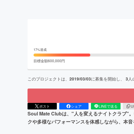
17
%達成
目標金額
600,000
円
このプロジェクトは、
2019/03/03
に募集を開始し、
3
人
ポスト
シェア
LINEで送る
U
Soul Mate Clubは、"人を変えるナイ
クや多様なパフォーマンスを体感しながら、本音