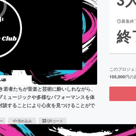
募集終
CAMPFIRE for Social Good
CAMPFIRE Creation
終
CAMPFIREふるさと納税
machi-ya
コミュニティ
このプロジェ
105,000
円の
ブ"。熱き若者たちが音楽と芸術に酔いしれながら、
ブミュージックや多様なパフォーマンスを体
対談することにより心友を見つけることがで
ピー
埋め込み
QRコード