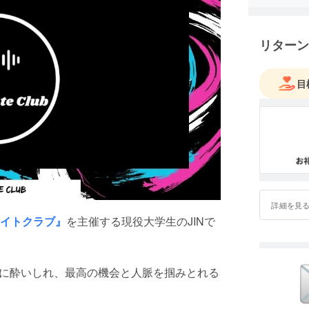
リターン
目
詳細を見
えるナイトクラブ』
を主催する現役大学生のJINで
楽と芸術に酔いしれ、最高の機会と人脈を掴みとれる