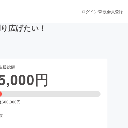
ログイン
/
新規会員登録
創り広げたい！
うすぐ公開されます
支援総額
プロダクト
5,000
円
ファッション
スポーツ
00,000円
数
ア
ソーシャルグッド
人