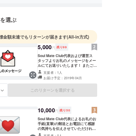
を選ぶ
標金額未達でもリターンが届きます
(All-in方式)
5,000
円
残り
99
Soul Mate Club代表および運営ス
タッフよりお礼のメッセージをメー
ルにてお送りいたします！ またご希
望であれば、イベント当日(3/30)に
支援者：1人
流すダイジェストムービーのエンド
お届け予定：2019年04月
ロールに、支援者様の名前と若者た
ちに向けたメッセージを掲載するこ
とも可能です。 ※支援時、必ず備考
このリターンを選択する
る
欄にご希望の有無とお名前をご記入
ください。 記入のない場合は
CAMPFIREのユーザー名を掲載いた
します。ご了承ください。 ※メッ
10,000
円
残り
50
セージをご希望の場合は、150文字
以内でご記入ください。
Soul Mate Club代表によるお礼のお
手紙(直筆)の郵送とお電話にて感謝
の気持ちを伝えさせていただければ
と思います！ またご希望であれば、
支援者：0人