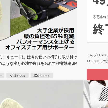
募集終
CAMPFIRE for Social Good
CAMPFIRE Creation
終
CAMPFIREふるさと納税
machi-ya
コミュニティ
このプロジェ
e（ミニキュート)」は今お使いの椅子に取り付け
646,260
円の
のような座り心地で疲れを忘れて作業効率UP
ピー
埋め込み
QRコード