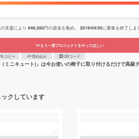
人の支援により
646,260
円の資金を集め、
2019/04/30
に募集を終了しま
もう一度プロジェクトをやってほしい
RLコピー
埋め込み
QRコード
ute（ミニキュート)」は今お使いの椅子に取り付けるだけで高
ェックしています