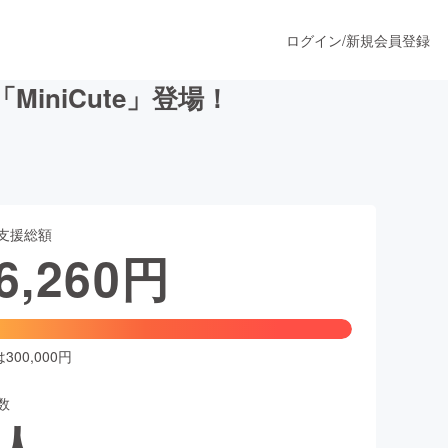
ログイン
/
新規会員登録
niCute」登場！
うすぐ公開されます
支援総額
プロダクト
6,260
円
ファッション
スポーツ
00,000円
数
ア
ソーシャルグッド
人