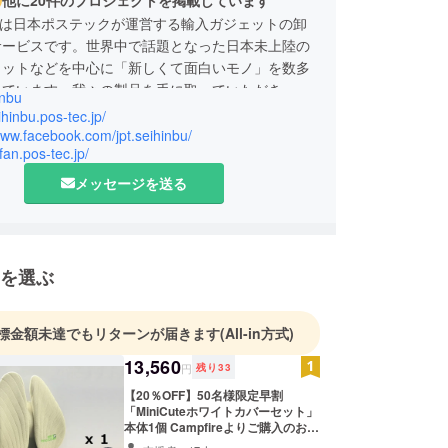
部は日本ポステックが運営する輸入ガジェットの卸
サービスです。世界中で話題となった日本未上陸の
ェットなどを中心に「新しくて面白いモノ」を数多
えています。我々の製品を手に取っていただき、今
inbu
い新しくて面白い体験と感動をして頂けましたら幸
ihinbu.pos-tec.jp/
www.facebook.com/jpt.seihinbu/
-fan.pos-tec.jp/
メッセージを送る
を選ぶ
標金額未達でもリターンが届きます
(All-in方式)
13,560
円
残り
33
【20％OFF】50名様限定早割
「MiniCuteホワイトカバーセット」
本体1個 Campfireよりご購入のお客
様【50名様】限定でご提供いたしま