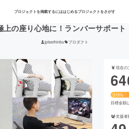
プロジェクトを掲載するには
はじめる
プロジェクトをさがす
上の座り心地に！ランバーサポート「Mi
jptseihinbu
プロダクト
注目のリターン
注目の新着プロジェクト
募集終了が近いプロジェクト
も
現在の
音楽
舞台・パフォーマンス
64
ゲーム・サービス開発
フード・飲食店
215%
書籍・雑誌出版
アニメ・漫画
目標金額は3
支援者
チャレンジ
ビューティー・ヘルスケ
49