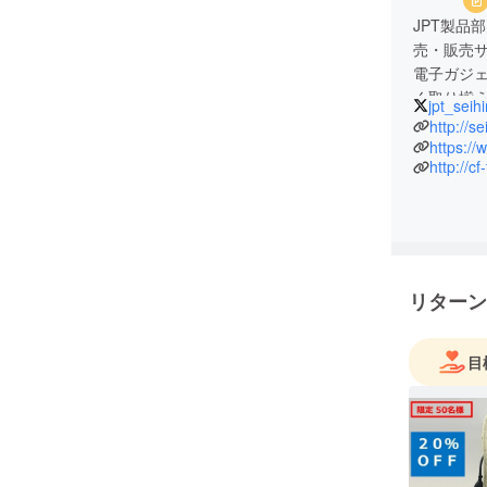
JPT製品
売・販売
電子ガジ
く取り揃
jpt_seih
までにな
http://se
いです。
https://
http://cf
リターン
目