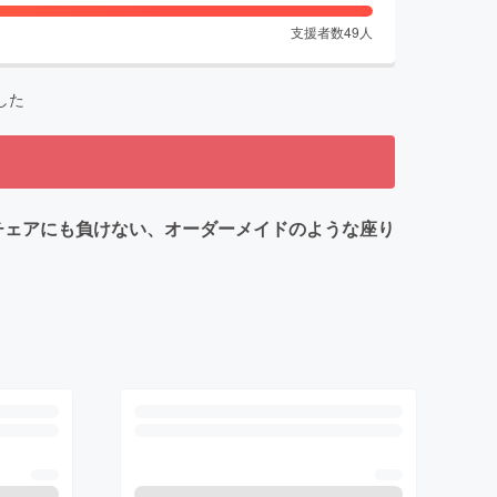
支援者数
49
人
した
級チェアにも負けない、オーダーメイドのような座り