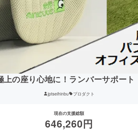
上の座り心地に！ランバーサポート「Mi
jptseihinbu
プロダクト
現在の支援総額
646,260
円