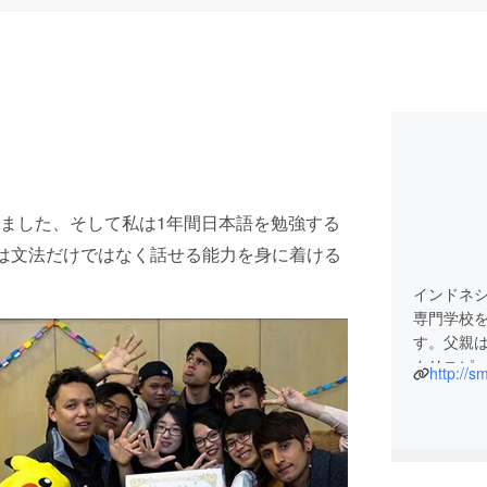
ました、そして私は1年間日本語を勉強する
 私は文法だけではなく話せる能力を身に着ける
インドネシ
専門学校
す。父親は
クリスピ
http://s
https://ma