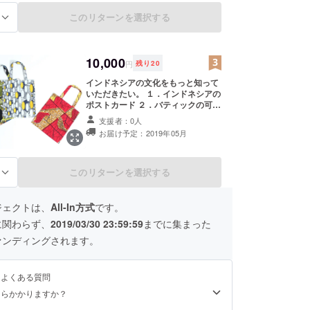
ります
このリターンを選択する
る
10,000
円
残り
20
インドネシアの文化をもっと知って
いただきたい。 １．インドネシアの
ポストカード ２．バティックの可愛
いポーチ♪ お化粧ポーチはもちろ
支援者：0人
ん、サングラスやパスポート、薬、
お届け予定：2019年05月
アクセサリー等の収納にピッタリな
ポーチです。 デザイン・色は私はデ
ザインしたものなので選択できませ
んので、予めご了承ください。 3.イ
このリターンを選択する
る
ンドネシアのバティック柄トート
バッグ ４．美味しいインドネシアな
らではのスナック(basreng, bakso
ジェクトは、
All-In方式
です。
goreng の省略） を届けします *こ
に関わらず、
2019/03/30 23:59:59
までに集まった
の画像はイメージだけです。デザイ
ン変更など可能性があります
ァンディングされます。
るよくある質問
くらかかりますか？