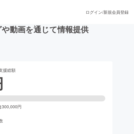
ログイン
/
新規会員登録
グや動画を通じて情報提供
うすぐ公開されます
支援総額
プロダクト
円
ファッション
スポーツ
00,000円
数
ア
ソーシャルグッド
人