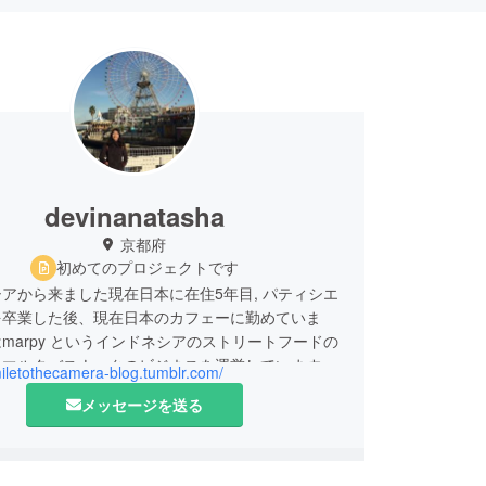
devinanatasha
京都府
初めてのプロジェクトです
アから来ました現在日本に在住5年目, パティシエ
を卒業した後、現在日本のカフェーに勤めていま
marpy というインドネシアのストリートフードの
ーマルタバスナックのビジネスを運営しています。
miletothecamera-blog.tumblr.com/
rpy-76.webself.net/
メッセージを送る