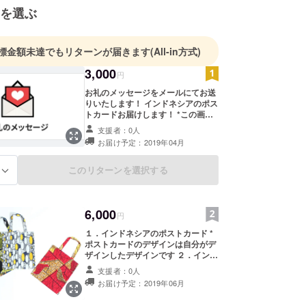
を選ぶ
標金額未達でもリターンが届きます
(All-in方式)
3,000
円
お礼のメッセージをメールにてお送
りいたします！ インドネシアのポス
トカードお届けします！ *この画像
はイメージだけです。デザイン変更
支援者：0人
など可能性があります
お届け予定：2019年04月
このリターンを選択する
る
6,000
円
１．インドネシアのポストカード *
ポストカードのデザインは自分がデ
ザインしたデザインです ２．インド
ネシアならのバティック柄トート
支援者：0人
バッグ 自分がデザインしたバティッ
お届け予定：2019年06月
ク柄です *この画像はイメージだけ
です。デザイン変更など可能性があ