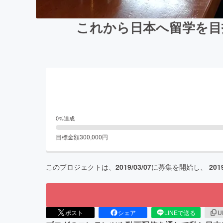
これから日本へ留学を目
0
%達成
目標金額
300,000
円
このプロジェクトは、
2019/03/07
に募集を開始し、
201
ポスト
シェア
LINEで送る
U