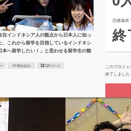
募集終
CAMPFIRE for Social Good
CAMPFIRE Creation
終
CAMPFIREふるさと納税
machi-ya
コミュニティ
在住インドネシア人の観点から日本人に知っ
た、これから留学を目指しているインドネシ
日本へ留学したい！」と思わせる留学生の観
ピー
埋め込み
QRコード
このプロジェ
終了しました