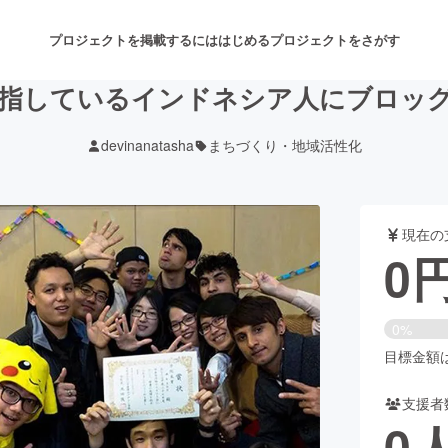
プロジェクトを掲載するには
はじめる
プロジェクトをさがす
指しているインドネシア人にブロッ
devinanatasha
まちづくり・地域活性化
注目のリターン
注目の新着プロジェクト
募集終了が近いプロジェクト
も
現在の
音楽
舞台・パフォーマンス
0
ゲーム・サービス開発
フード・飲食店
0%
書籍・雑誌出版
アニメ・漫画
目標金額は3
支援者
チャレンジ
ビューティー・ヘルスケ
0