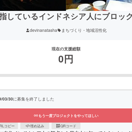
指しているインドネシア人にブロッ
devinanatasha
まちづくり・地域活性化
現在の支援総額
0
円
9/03/30
に募集を終了しました
もう一度プロジェクトをやってほしい
RLコピー
埋め込み
QRコード