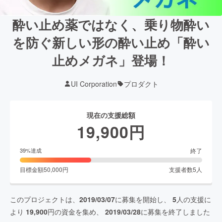
酔い止め薬ではなく、乗り物酔い
を防ぐ新しい形の酔い止め「酔い
止めメガネ」登場！
UI Corporation
プロダクト
現在の支援総額
19,900
円
終了
39
%達成
目標金額
50,000
円
支援者数
5
人
このプロジェクトは、
2019/03/07
に募集を開始し、
5
人の支援に
より
19,900
円の資金を集め、
2019/03/28
に募集を終了しました