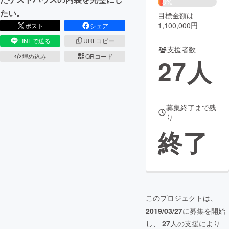
8%
たい。
目標金額は
まちづくり・地域活性化
1,100,000円
ポスト
シェア
LINEで送る
URLコピー
支援者数
CAMPFIRE for Social Good
CAMPFIRE Creation
埋め込み
QRコード
27
人
CAMPFIREふるさと納税
machi-ya
コミュニティ
募集終了まで残
り
終了
このプロジェクトは、
2019/03/27
に募集を開始
し、
27
人の支援により