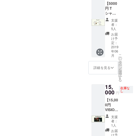
【5000
べい(3
円 T
枚) ●
シャツ
Sucre
セッ
オリジ
支援
ト】 ●
ナルブ
者：
ベー
レンド
5人
シック
コー
お届
セット
ヒー
け予
・お礼
（100g
定：
の感謝
2019
） ●
年06
状 ・オ
BONDS
こ
月
リジナ
HOUSE
の
リ
ル和紙
オリジ
タ
ー
ステッ
ナルT
ン
詳細を見る
を
カー ・
シャツ
選
択
オリジ
※ご希望
す
る
ナルロ
の品の
15,
ゴせん
サイ
在庫な
べい(3
000
ズ・ 色
し
円
枚)
を備考
【15,00
●BOND
欄に記
0円
S
載して
VISION
HOUSE
いただ
セッ
オリジ
きます
支援
ト】 ・
ナルT
ようお
者：
BONDS
シャツ
願いい
1人
HOUSE
※ご希望
たしま
お届
のこれ
の品の
す
け予