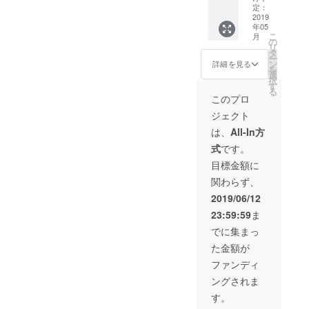
からに
サイ
定：
●BOND
ついて...
2019
ズ・ 色
S
年05
BONDS
を備考
HOUSE
こ
月
HOUSE
欄に記
の
一泊分
リ
の今ま
載して
タ
宿泊
ー
での経
いただ
ン
（〜4人
詳細を見る
を
緯そし
きます
選
まで）
択
て将来
ようお
す
※有効期
る
どのよ
願いい
限は返
このプロ
うに拡
たしま
礼品到
ジェクト
大し
す
着日よ
て、ど
り半年
は、
All-In方
のよう
間
式
です。
な事業
を進め
目標金額に
ていく
関わらず、
のか。
これか
2019/06/12
らのワ
23:59:59
ま
クワク
する ビ
でに集まっ
ジネス
た金額が
的なお
話を是
ファンディ
非 一緒
ングされま
に共有
させて
す。
いただ