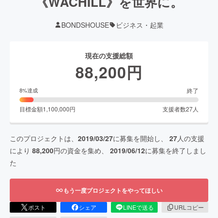
《WACHILL》を世界に。
BONDSHOUSE
ビジネス・起業
現在の支援総額
88,200
円
終了
8
%達成
目標金額
1,100,000
円
支援者数
27
人
このプロジェクトは、
2019/03/27
に募集を開始し、
27
人の支援
により
88,200
円の資金を集め、
2019/06/12
に募集を終了しまし
た
もう一度プロジェクトをやってほしい
ポスト
シェア
LINEで送る
URLコピー