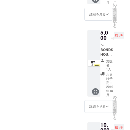
こ
月
DS
の
リ
HOUSE
タ
ー
に行っ
ン
詳細を見る
を
てみた
選
択
い！」
す
る
そんな
5,0
お気持
残り9
ちがあ
00
円
りまし
〜
たら ぜ
BONDS
ひこの
HOUSE
晩酌
オリ
セット
支援
ジナル
はいか
者：
KENDA
がで
1人
MA〜
しょう
お届
BONDS
か？ 1F
け予
HOUSE
もしく
定：
で今回
2019
は屋上
年10
作成す
で 私た
こ
月
ること
ちが用
の
リ
になっ
意した
タ
ー
た オリ
日本酒
ン
詳細を見る
を
ジナル
と肴で
選
択
けん玉
BONDS
す
る
になり
HOUSE
10,
ます！
につい
残り5
＊日本
000
て 一緒