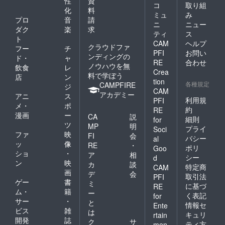
性
資
コ
取り組
化
料
ミュ
み
プロ
音
請
ニ
ニュー
ダク
楽
求
ティ
ス
ト
CAM
ヘルプ
クラウドファ
フー
チ
PFI
お問い
ンディングの
ド・
ャ
RE
合わせ
ノウハウを無
飲食
レ
Crea
料で学ぼう
店
ン
tion
各種規定
CAMPFIRE
ジ
CAM
アカデミー
アニ
ス
利用規
PFI
メ・
ポ
約
RE
漫画
ー
CA
説
細則
for
ツ
MP
明
プライ
Soci
ファ
映
FI
会
バシー
al
ッ
像
RE
・
ポリ
Goo
ショ
・
ア
相
シー
d
ン
映
カ
談
特定商
CAM
画
デ
会
取引法
PFI
ゲー
書
ミ
に基づ
RE
ム・
籍
ー
く表記
for
サー
・
と
情報セ
Ente
ビス
雑
は
キュリ
rtain
開発
誌
ク
サ
ティ方
men