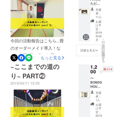
ひかり～「星畑ひかり よ
ただ応
時絶滅したと思われていた
援セッ
支援
り」として美術の短期大学
ト】 ・
寺島なすでしたが奇跡的に
者：
お礼の
11人
を卒業後フリーランスとし
少しの種が残っていて地域
感謝状
お届
「とに
て様々な分野で修業しなが
け予
の方の努力により復活する
かく
定：
ら活動中。プレゼントを渡
BONDS
2019
ことができました。そんな
年05
HOUSE
こ
す時のようなものづくり、
月
今回の活動報告はこちら...畳
を応援
誰もが参加できて楽しめる
の
リ
した
タ
小さな「なんかいいな。」
のオーダーメイド導入！な
ー
コミュニティの場にもなる
い！」
ン
詳細を見る
を
「BON
選
の感覚を大切にし主にデザ
んと今回2階に敷いた畳は浅
農園が街中にあります。私
択
もっと見る
DS
す
る
インやものづくり、イベン
HOUSE
草の老舗「金井畳店」様に
たちBONDS HOUSEはたも
~ここまでの道の
1,2
ガンバ
トなどを行なっている。星
作成していただきました。
残り19
レ！」
00
んじ交流農園さんとコラボ
円
り~ PART②
という
畑ひかりさんをもっと知り
「金井畳店」さんは明治44
〜
をしてこれからいろんなイ
方に...
BONDS
金額は
2019/04/11 15:35
たい方はこちらのリンクか
年に創業され今も続くなん
ベントやアクティビティを
HOUSE
支援者
オリジ
ら！
様の方
と100年を超える歴史を持っ
支援
開催することを決定いたし
ナル
で調整
者：
https://www.instagram.com/_
たお店です。私たちのコン
漫画〜
頂けま
1人
ました。まだ確定はされて
ボンズ
すの
お届
hoshi_hika/?r=nametagそん
セプトの一つである地域の
ハウス
いませんが案としては、取
で、お
け予
が題材
気持ち
定：
な星畑ひかりさんに僕たち
交流、意味のある伝統的な
れ立ての野菜を使ったBBQ
となっ
2019
で設定