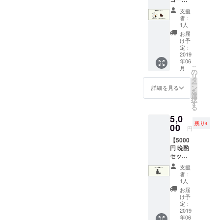
こち
7,iphon
大切に
ヒー
ら、入
e6-
してい
支援
セッ
場のみ
plus,iph
者：
ただけ
ト】
のリ
one6,ip
1人
る事を
● ベー
ターン
honeSE
お届
願い作
シック
になり
-5s-5
け予
らせて
セット
ます。
定：
いただ
・お礼
2019
宿泊ご
きま
年06
の感謝
希望の
す。
こ
月
状 ・オ
方は、
の
リ
リジナ
宿泊込
タ
ー
ル和紙
みのリ
ン
詳細を見る
を
ステッ
ターン
選
択
カー ・
をお買
す
る
オリジ
い求め
5,0
ナルロ
くださ
残り4
ゴせん
00
い！
円
べい(3
【5000
枚) ●
円 晩酌
Sucre
セッ
オリジ
ト】
ナルブ
支援
「BON
レンド
者：
DS
コー
1人
HOUSE
ヒー
お届
に興味
（100g
け予
があ
）
定：
る！」
2019
年06
「BON