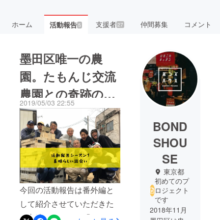
ホーム
支援者
仲間募集
コメント
活動報告
27
5
墨田区唯一の農
園。たもんじ交流
農園との奇跡のコ
2019/05/03 22:55
ラボ★
BOND
SHOU
SE
東京都
初めてのプ
今回の活動報告は番外編と
ロジェクト
です
して紹介させていただきた
2018年11月
い方達がいます。「たもん