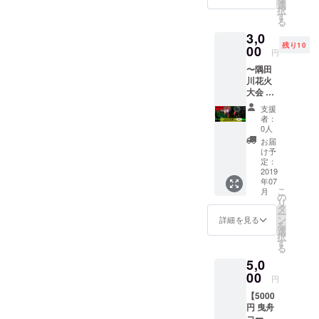
HOUSE
いま
選
にさせ
択
オリジ
す...!
す
ていた
る
ナル
だきま
3,0
iphone
す。 繋
残り10
ケース
00
がり、
円
⚠︎メッ
輪に
〜隅田
セージ
なって
川花火
にて、
いく事
大会 at
ご希望
を和と
BONDS
の
して捉
支援
HOUSE
iphone
えた私
者：
入場チ
の種類
0人
達の鶴
ケッ
をお伝
が、 イ
お届
ト〜 7
えくだ
け予
ベント
月27日
さい！
定：
を終え
に行わ
2019
対応機
捨てら
年07
れる隅
種:
れてし
こ
月
田川花
iphone
の
まう運
リ
火大
XS-
タ
命にあ
ー
会！
Max,iph
ン
詳細を見る
りまし
を
BONDS
oneXS,i
選
た。 更
択
HOUSE
phoneX
す
なる繋
る
のルー
R,iphon
がりの
5,0
フトッ
eX,ipho
輪
プ特等
00
ne8plus
（和）
円
席で楽
-
で、皆
【5000
しめま
7Plus,ip
様の元
円 曳舟
す！ ※
hone8-
へ届き
コー