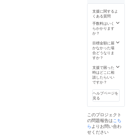
きたい
と思い
支援に関するよ
ます。
くある質問
場所は
都内で
手数料はいく
ご都合
らかかります
がよろ
か？
しいと
こに お
目標金額に届
伺いい
かなかった場
たしま
合どうなりま
す！
すか？
支援で困った
時はどこに相
談したらいい
ですか？
ヘルプページを
見る
このプロジェクト
の問題報告は
こち
ら
よりお問い合わ
せください