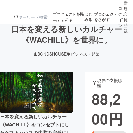
新
ロ
規
グ
会
プロジェクトを掲
はじ
プロジェクト
/
載するには
める
をさがす
イ
員
ン
登
日本を変える新しいカルチャー
録
《WACHILL》を世界に。
人気のプロ
注目のリ
注目の新着プロ
募集終了が近いプ
もうすぐ公開
BONDSHOUSE
ビジネス・起業
ジェクト
ターン
ジェクト
ロジェクト
されます
アート・写真
音楽
現在の支援総
額
88,2
テクノロジー・ガジェット
ゲーム・サ
00
円
映像・映画
書籍・雑誌
日本を変える新しいカルチャー
《WACHILL》をコンセプトにし
ビジネス・起業
チャレンジ
たゲストハウスの内装を完璧にし