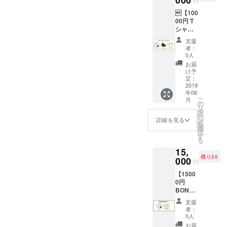
円
けん玉
にお話
【100
協会認
しした
00円 T
定品に
いと思
シャツ
なりま
いま
& コー
すの
す！
支援
ヒー
で、検
者：
セッ
定試験
0人
ト】
でも使
お届
● ベー
えま
け予
シック
す！
定：
セット
2019
年06
・お礼
こ
月
の感謝
の
リ
状 ・オ
タ
ー
リジナ
ン
詳細を見る
を
ル和紙
選
択
ステッ
す
る
カー ・
15,
オリジ
残り20
ナルロ
000
円
ゴせん
【1500
べい(3
0円
枚) ●
BONDS
Sucre
HOUSE
オリジ
支援
宿泊
ナルブ
者：
セッ
レンド
0人
ト】 ●
コー
お届