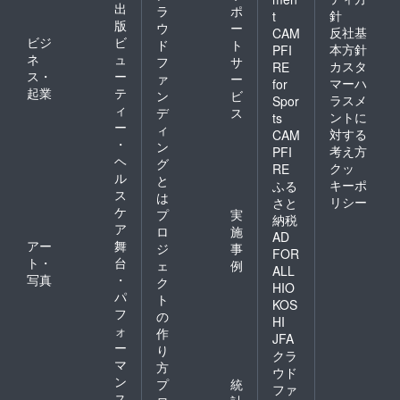
出
ラ
ポ
針
t
版
ウ
ー
反社基
CAM
ビジ
ビ
ド
ト
本方針
PFI
ネ
ュ
フ
サ
カスタ
RE
ス・
ー
ァ
ー
マーハ
for
起業
テ
ン
ビ
ラスメ
Spor
ィ
デ
ス
ントに
ts
ー
ィ
対する
CAM
・
ン
考え方
PFI
ヘ
グ
クッ
RE
ル
と
キーポ
ふる
ス
は
リシー
さと
ケ
プ
実
納税
ア
ロ
施
AD
アー
舞
ジ
事
FOR
ト・
台
ェ
例
ALL
写真
・
ク
HIO
パ
ト
KOS
フ
の
HI
ォ
作
JFA
ー
り
クラ
マ
方
ウド
ン
プ
統
ファ
ス