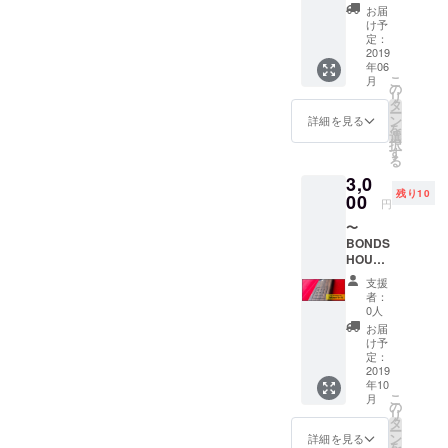
イム-
間装飾
お届
た”トラッシュ折り鶴”を星畑
ワクするようなそして
ス↓2Fの着物部屋↓3Fの侍
BONDS
に使わ
け予
HOUSE
れた折
定：
ひかりさんがお届けしてく
CHILLな空間を提供したい
部屋↓4Fの屋上テラス↓この
のルー
2019
り鶴を
年06
れます！
フトッ
ディス
という気持ち一心で作成し
時はまだ何もコンセプトも
こ
月
プで
プレイ
の
リ
BONDS
た物です！ぜひこの最高な
に。 ・
タ
何もわからない状態でした...
ー
HOUSE
星畑ひ
ン
詳細を見る
を
屋上を完成するには皆様の
どこから手を付ければいい
メン
かりさ
選
択
バーと
んより
す
お力が必要ですぜひよろし
る
のかも分からないし。(そも
chillし
メッ
3,0
ましょ
セージ
くお願い致します！！
そも旅館業のことも全く知
残り10
う！ 非
00
ボンズ
円
日常を
ハウス
らない状態でした笑)そんな
〜
感じた
さんと
BONDS
中、今のLIFE BONDSの仲
い方、
繋がる
HOUSE
chillし
きっか
間たちと知恵を寄せあって
オリジ
たい方
けに
支援
ナル
には
なった
者：
作り上げた WACHILLという
iphone
もって
「心舞-
0人
ケー
こい 最
move-
素晴らしいコンセプト！！
お届
ス〜 ク
高に
」 そこ
け予
ラウド
その日から内装が劇的な速
chillい
定：
で使わ
ファン
2019
音楽
れた折
さで進んでいくのでした！
年10
ディン
と、空
り鶴を
こ
月
グ限定
間があ
の
この度
次回は屋上の進化をお届け
リ
の
なたを
タ
ディス
ー
BONDS
待って
ン
プレイ
詳細を見る
しますぜひお楽しみに＾＾
を