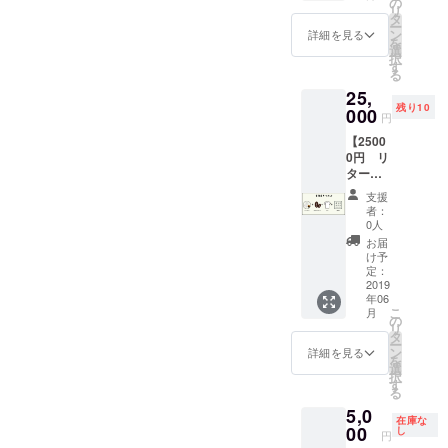
です！
の
り半年
リ
限は返
タ
間
ー
礼品到
ン
詳細を見る
を
着日よ
選
択
り半年
す
る
間
25,
残り10
000
円
【2500
0円 リ
ターン
第一弾
支援
オール
者：
セッ
0人
ト】 ●
お届
ベー
け予
シック
定：
セット
2019
年06
・お礼
こ
月
の感謝
の
リ
状 ・オ
タ
ー
リジナ
ン
詳細を見る
を
ル和紙
選
択
ステッ
す
る
カー ・
5,0
オリジ
在庫な
ナルロ
00
し
円
ゴせん