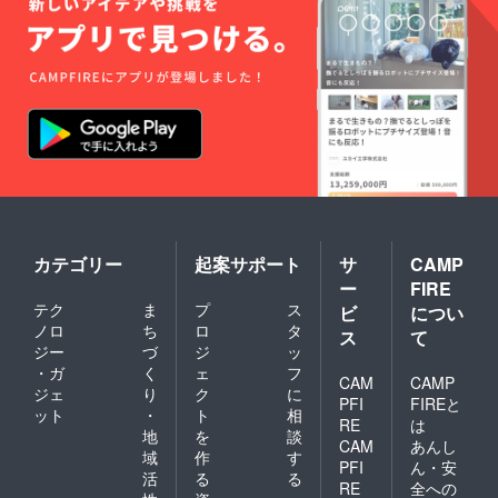
カテゴリー
起案サポート
サ
CAMP
ー
FIRE
テク
ま
プ
ス
ビ
につい
ノロ
ち
ロ
タ
ス
て
ジー
づ
ジ
ッ
・ガ
く
ェ
フ
CAM
CAMP
ジェ
り
ク
に
PFI
FIREと
ット
・
ト
相
RE
は
地
を
談
CAM
あんし
域
作
す
PFI
ん・安
活
る
る
RE
全への