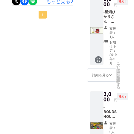
もっと見る
残り4
00
い！」
に膨大なお金がかかるとい
円
まれる最高な空間を追い求
せていただきます！BONDS
とDJと
-星畑ひ
う事で現在千羽鶴に関して
して壁
めて作りました！まず芝生
HOUSEは2018年5月に契約
1
かりさ
にぶつ
賛否両論の声がありますよ
ん 協
を敷き詰めて...↓すだれをか
かって
をしてから今日、2019年4
賛リ
いた。
支援
ね。そんなゴミになってし
けて...↓これで完成しました
ターン-
月まで様々な変化を遂げて
そんな
者：
”トラッ
NYで活
1人
まった折り鶴、”トラッシュ
＾＾！！↓もちろん設置が不
きました。そんな自分たち
シュ折
動して
お届
り鶴
折り鶴”を今回、星畑ひかり
いたチ
け予
安定で風が強い時なんか...し
が頑張ってDIYなどをして変
ディス
定：
ル坊や
さんがディスプレイに。”ト
プレイ”
2019
かし...ここからさらなるアッ
は突
わっていくこの大好きなゲ
年10
・商品
如、江
ラッシュ折り鶴ディスプレ
こ
月
プグレードを目指していま
説明 星
ストハウスの皆様にも見て
の
戸時代
リ
畑ひか
タ
の日本
イ”で使われる折り鶴は星畑
す！！！その完成図がこち
ー
いただきたいと思って作成
りさん
ン
にタイ
詳細を見る
を
が開催
さんが主催されたイベント
選
ムス
らっテーマは...~昭和のお祭
しました！活動報告はほぼ
択
され
す
リップ
る
の装飾として使われた折り
た、プ
り屋台~あたかも、夏のお祭
してし
毎日更新していく予定です
3,0
ロジェ
まっ
鶴たちです。捨てられる運
残り5
り屋台に入り込んだような
クショ
00
のでぜひチェックして見た
た...!!!
円
ンマッ
命にあった折り鶴たちがこ
錯覚になります＾＾訪れた
ください。よろしくお願い
-
ピング
BONDS
イベン
のプロジェクトを通して更
外国人の方にはもちろん遊
します...まずはこちら...契約
HOUSE
ト「心
なる繋がりになりますよう
ルーフ
舞-
びに来てくれた日本人の方
前のBONDS HOUSEの姿で
支援
トップ
move-
者：
に...そんな願いを込められ
chill タ
にもどこか懐かしく、ワク
」の空
す...1Fの事務所↓1Fのテラ
0人