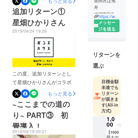
墨田区は曳
もっと見る
じ交流農園」さんです！た
舟
追加リターン①
で”WACHILL
もんじ交流農園は寺島と玉
https://www.instagram.com/bondshouse/
星畑ひかりさん
"をコンセプ
メッセー
ノ井のまちづくりをされて
トとした
ジを送る
2019/04/24 19:26
いる協議会の方達が運営し
ゲストハウ
ている墨田区唯一の農園で
スとして
BONDSHOU
す。今回のクラウドファン
リターンを
SEオープ
ディングのリターンでもあ
ン。
選ぶ
るおせんべい屋さんの坂本
この度、追加リターンとし
煎餅さんにお話を伺った時
目標金額
て星畑ひかりさんがコラボ
にご紹介いただきました。
未達でも
してくださいました！出会
たもんじ交流農園さんは主
リターン
もっと見る
が届きま
いは、日本舞踊のイベント
に寺島なすという江戸野菜
~ここまでの道の
す
(All-in
に和の勉強をしに行ったと
と呼ばれるものを育ててい
方式)
り~ PART③ 初
き。彼女も僕たち同様日本
1,0
ます。江戸野菜とは江戸時
00
畳導入！
の和にフォーカスを当てた
円
代に現在の東京で育てられ
2019/04/19 00:21
【1000
活動をしています！～星畑
ていた野菜のことです。当
円 ただ