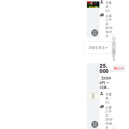
at
HOUSE
支援
BONDS
オリジ
者：
HOUSE
ナルT
0人
宿泊付
シャツ
お届
きセッ
※ご希望
け予
ト〜 7
の品の
定：
月27日
2019
サイ
年07
に行わ
ズ・ 色
こ
月
れる隅
を備考
の
リ
田川花
欄に記
タ
ー
火大
載して
ン
詳細を見る
を
会！
いただ
選
択
BONDS
きます
す
る
HOUSE
ようお
25,
ルーフ
願いい
残り10
トップ
000
たしま
円
の特等
す
【2500
席で楽
●BOND
0円 一
しめま
S
日貸切
す^^ 花
HOUSE
セッ
火大会
一泊分
支援
ト】
を見た
宿泊
者：
●BOND
後は、
（〜4人
0人
S
BONDS
まで）
お届
HOUSE
HOUSE
※有効期
け予
一日イ
にその
定：
限は返
ベント
2019
まま宿
礼品到
年06
貸切 ※
泊可能
着日よ
こ
月
有効期