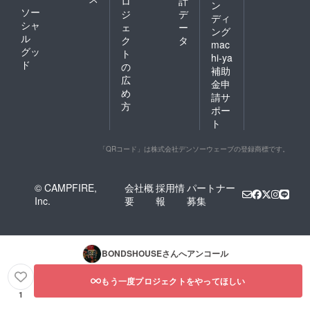
ロ
計
ン
ソー
ジ
デ
ディ
シャ
ェ
ー
ング
ル
ク
タ
mac
グッ
ト
hi-ya
ド
の
補助
広
金申
め
請サ
方
ポー
ト
「QRコード」は株式会社デンソーウェーブの登録商標です。
© CAMPFIRE,
会社概
採用情
パートナー
Inc.
要
報
募集
BONDSHOUSE
さんへアンコール
もう一度プロジェクトをやってほしい
1