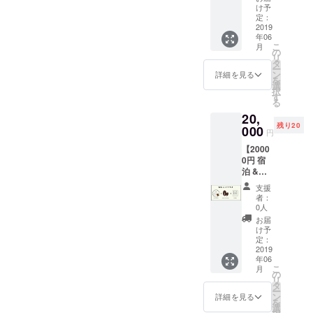
ベー
ヒー
け予
シック
（100g
定：
セット
2019
） ●
年06
・お礼
BONDS
こ
月
の感謝
HOUSE
の
リ
状 ・オ
オリジ
タ
ー
リジナ
ナルT
ン
詳細を見る
を
ル和紙
シャツ
選
択
ステッ
※ご希望
す
る
カー ・
の品の
20,
オリジ
サイ
残り20
ナルロ
000
ズ・ 色
円
ゴせん
を備考
【2000
べい(3
欄に記
0円 宿
枚)
載して
泊 &
●BOND
いただ
コー
S
きます
支援
ヒー
HOUSE
ようお
者：
セッ
一泊分
願いい
0人
ト】
宿泊
たしま
お届
● ベー
（〜4人
す
け予
シック
まで）
定：
セット
2019
※有効期
年06
・お礼
限は返
こ
月
の感謝
礼品到
の
リ
状 ・オ
着日よ
タ
ー
リジナ
り半年
ン
詳細を見る
を
ル和紙
間
選