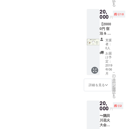
択
ステッ
す
る
カー ・
20,
オリジ
残り10
ナルロ
000
円
ゴせん
【2000
べい(3
0円 宿
枚) ●
泊 & T
Sucre
シャツ
オリジ
支援
セッ
ナルブ
者：
ト】 ●
レンド
0人
ベー
コー
お届
シック
ヒー
け予
セット
（100g
定：
・お礼
2019
） ●
年06
の感謝
BONDS
こ
月
状 ・オ
HOUSE
の
リ
リジナ
一泊分
タ
ー
ル和紙
無料宿
ン
詳細を見る
を
ステッ
泊 ※有
選
択
カー ・
効期限
す
る
オリジ
は返礼
20,
ナルロ
品到着
残り2
ゴせん
000
日より
円
べい(3
半年間
〜隅田
枚)
川花火
●BOND
大会
S