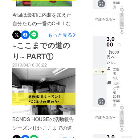
年08
てい
の活動をお伝えさせて頂い
をお願
和を広めるためにはうって
やピザパーティ。美味しく
こ
月
る、オ
い致し
の
リ
たところ「何かご協力でき
つけでした！そんな素晴ら
リジナ
ます！
今回は最初に内装を加えた
タ
歴史を学べる！そんな新感
ー
ル漫画
また、
ン
詳細を見る
れば」とおっしゃっていた
しい金井畳店さんで作成し
を
自分たちの一番のCHILLな
になり
覚なイベントを開催予定で
ご支援
選
択
ます！
頂きま
す
だけましてこの度リターン
たオーダーメイドの畳はご
空間のルーフトップをご紹
る
す。こんな素晴らしい農園
◎ス
した方
もっと見る
3,0
トー
の商品として追加できるこ
には、
覧ください！↓こちらは採寸
介！契約時の屋上の様子は
が都内にありますぜひみな
~ここまでの道の
リー
00
心を込
円
とになりました！そしてそ
をしてくださっている時↓斜
2019年
めてお
こちら...もう...はい。何もな
さん遊びに来てください、
【3000
アメリ
礼の
り~ PART①
んな星畑ひかりさんが今回
めであったとしてもちゃん
円 ベー
いです笑もともと屋上テラ
カ、DJ
一緒に畑いじりをしましょ
メッ
シック
活動を
セージ
のBONDSHOUSEクラウド
2019/04/10 00:22
と角度まで！↓こちらが設計
スが使える物件が自分の予
う^^ぜひ楽しみにしててく
セッ
してい
をお返
支援
ト】 ・
る主人
ファンディングのために作
しさせ
図です。そして導入！着物
者：
算ではここしかなくとりあ
ださいね！
お礼の
公”チル
て頂き
5人
成してくれた商品はこち
感謝状
部屋ということで赤を差し
坊
ます。
えず借りましたがさて、こ
お届
・オリ
や"は、
け予
ら！”トラッシュ折り鶴ディ
色にっ完成！！古くから伝
ジナル
こからどうするか...という時
自分の
定：
和紙ス
2019
曲で客
スプレイ”トラッシュ折り鶴
わる畳店さんで作成した畳
期です笑一番最初の自分の
年06
テッ
が盛り
こ
月
カー ・
上がら
の
とは作られ、ゴミとなって
をぜひご覧くださいね！
構想はこのような屋上を作
リ
オリジ
ず、
タ
ー
しまった折り鶴のことで
ナルロ
「俺の
ン
ることを考えていました↓本
詳細を見る
BONDS HOUSEの活動報告
を
ゴせん
曲で盛
選
択
す。被災地支援で千羽鶴が
べい(3
文にもあるようにCHILLな
り上が
す
シーズン1は~ここまでの道
る
枚)
らない
送られることに関して処分
場所、このような仲間が集
3,0
のり~というテーマで進めさ
客が悪