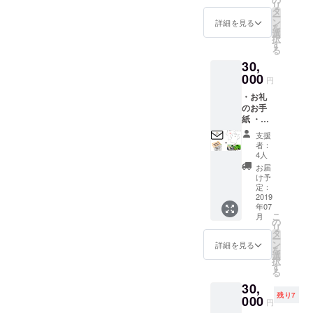
せて頂
リ
キュー
ていま
タ
きま
ー
ピット
すので
ン
す。
詳細を見る
を
サイト
そちら
選
【備考
択
内で使
へ入力
す
欄にご
る
用可
して下
希望の
30,
能）
さい。
サイズ
クーポ
000
入力方
とデザ
円
ンコー
法の説
インを
・お礼
ドを送
明書を
ご記載
のお手
らせて
一緒に
くださ
紙 ・オ
頂きま
送らせ
い。】
リジナ
す。 サ
て頂き
【デザ
支援
ルTシャ
イト購
ます。
イ
者：
ツ 2枚
入時に
※クーポ
4人
ン】：A
・500円
クーポ
ン使用
or B
お届
割引
ンコー
方法、
け予
【サイ
クーポ
ドを打
定：
説明事
ズ】：
ン 6枚
2019
ち込め
項の詳
120cm,
年07
（お野
るよう
細も随
140cm,
こ
月
菜
になっ
の
時送ら
160cm,
リ
キュー
ていま
タ
せて頂
S,M,L,X
ー
ピット
すので
ン
きま
詳細を見る
L
を
サイト
そちら
選
す。
択
内で使
へ入力
す
【備考
る
用可
して下
欄にご
30,
能）
さい。
希望の
残り7
クーポ
000
入力方
サイズ
円
ンコー
法の説
とデザ