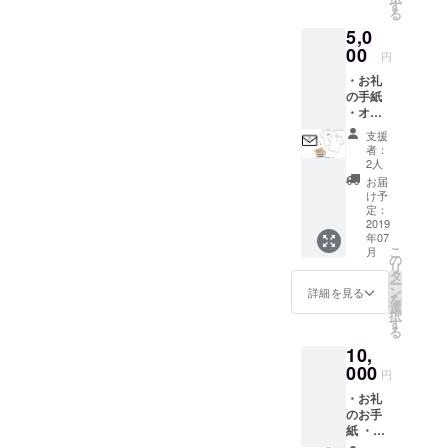
イ
野菜作りを
す
る
ン】：A
目指しま
5,0
or B
す！
【サイ
00
円
ズ】：
・お礼
120cm,
子どもたち
の手紙
140cm,
・オリ
の為にも健
160cm,
ジナルT
S,M,L,X
康で、そし
支援
シャツ1
L
者：
て大事な知
枚 ・
2人
500円割
恵や技術を
お届
引クー
け予
将来引き継
ポン 3
定：
いでいける
枚（お
2019
年07
野菜
ように。
こ
月
キュー
の
食を豊か
リ
ピット
タ
ー
サイト
に、農業を
ン
詳細を見る
を
内で使
選
もっと豊か
択
用可
す
る
にする為
能）
10,
クーポ
様々な問題
ンコー
000
円
に着目し挑
ドを送
・お礼
戦し続けて
らせて
のお手
頂きま
ます。
紙 ・オ
す。 サ
リジナ