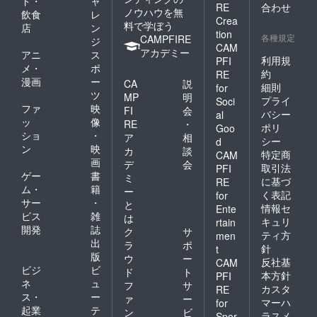
ド・
ャ
載くだ
ズとデ
RE
合わせ
ノウハウを無
飲食
レ
さ
ザイン
Crea
料で学ぼう
い。】
をご記
店
ン
tion
【デザ
載くだ
各種規定
CAMPFIRE
ジ
CAM
イ
さ
アカデミー
アニ
ス
ン】：A
い。】
利用規
PFI
メ・
ポ
or B
【デザ
約
RE
漫画
ー
【サイ
イ
CA
説
細則
for
ズ】：
ン】：A
ツ
MP
明
プライ
Soci
120cm,
or B
ファ
映
FI
会
バシー
al
140cm,
【サイ
ッ
像
RE
・
ポリ
160cm,
ズ】：
Goo
ショ
・
ア
相
S,M,L,X
120cm,
シー
d
ン
映
L
140cm,
カ
談
特定商
CAM
160cm,
画
デ
会
取引法
PFI
S,M,L,X
ゲー
書
ミ
に基づ
RE
L
ム・
籍
ー
く表記
for
サー
・
と
情報セ
Ente
ビス
雑
は
キュリ
rtain
開発
誌
ク
サ
ティ方
men
出
ラ
ポ
針
t
版
ウ
ー
反社基
CAM
ビジ
ビ
ド
ト
本方針
PFI
ネ
ュ
フ
サ
カスタ
RE
ス・
ー
ァ
ー
マーハ
for
起業
テ
ン
ビ
ラスメ
Spor