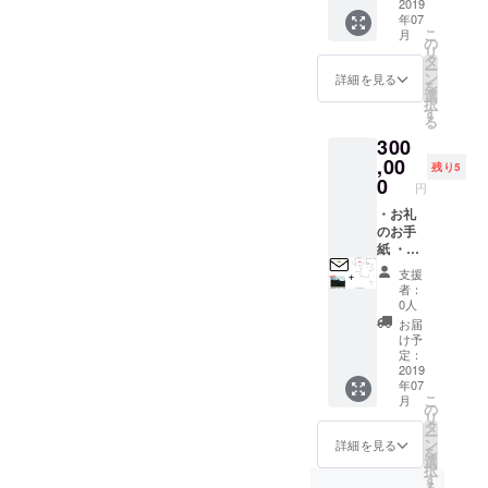
色んな
一緒に
草・小
3枚(タ
2019
120cm,
をご記
年07
野菜を
送らせ
松菜・
オルデ
140cm,
載くだ
こ
月
楽しん
て頂き
スイス
ザイン
の
160cm,
さ
リ
で頂け
ます。
チャー
は変更
タ
S,M,L,X
い。】
ー
るよう
・旬な
ド・
になる
ン
L
詳細を見る
【デザ
を
セレク
お野菜
ズッ
場合も
選
イ
択
トし送
詰め合
キー
ありま
す
ン】：A
る
らせて
わせ
ニ・オ
す) ・
or B
300
頂きま
セット6
クラ・
500円割
【サイ
す！
回 お野
トマ
引クー
,00
ズ】：
残り5
（レタ
菜6~10
ト・
ポン 10
0
120cm,
円
ス・ほ
種類
じゃが
枚（お
140cm,
うれん
（量は
いも・
野菜
・お礼
160cm,
草・小
種類に
白菜・
キュー
のお手
S,M,L,X
松菜・
よりグ
大根・
ピット
紙 ・オ
L
スイス
ラム数
人参・
サイト
リジナ
支援
チャー
が変わ
きゅう
内で使
ルTシャ
者：
ド・
るため
り・わ
用可
ツ 3枚
0人
ズッ
変動致
さび
能）
・オリ
お届
キー
しま
菜・ブ
クーポ
ジナル
け予
ニ・オ
す。）
ロッコ
ンコー
タオル
定：
クラ・
色んな
リー
ドを送
5枚(タ
2019
年07
トマ
野菜を
etc,,,）
らせて
オルデ
こ
月
ト・
楽しん
（収穫
頂きま
ザイン
の
リ
じゃが
で頂け
時期や
す。 サ
は変更
タ
ー
いも・
るよう
天候で
イト購
になる
ン
詳細を見る
を
白菜・
セレク
多少の
入時に
場合も
選
択
大根・
トし送
ズレが
クーポ
ありま
す
る