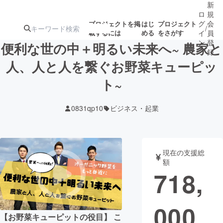
新
ロ
規
グ
会
プロジェクトを掲
はじ
プロジェクト
/
載するには
める
をさがす
イ
員
ン
登
便利な世の中＋明るい未来へ~ 農家と
録
人、人と人を繋ぐお野菜キューピッ
ト~
人気のプロ
注目のリ
注目の新着プロ
募集終了が近いプ
もうすぐ公開
ジェクト
ターン
ジェクト
ロジェクト
されます
0831qp10
ビジネス・起業
アート・写真
音楽
現在の支援総
テクノロジー・ガジェット
ゲーム・サ
額
718,
映像・映画
書籍・雑誌
000
ビジネス・起業
チャレンジ
【お野菜キューピットの役目】 こ