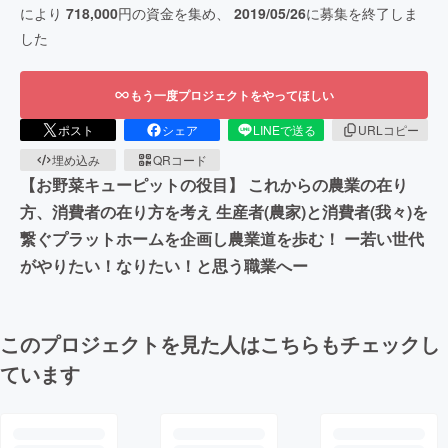
により
718,000
円の資金を集め、
2019/05/26
に募集を終了しま
した
もう一度プロジェクトをやってほしい
ポスト
シェア
LINEで送る
URLコピー
埋め込み
QRコード
【お野菜キューピットの役目】 これからの農業の在り
方、消費者の在り方を考え 生産者(農家)と消費者(我々)を
繋ぐプラットホームを企画し農業道を歩む！ ー若い世代
がやりたい！なりたい！と思う職業へー
このプロジェクトを見た人はこちらもチェックし
ています