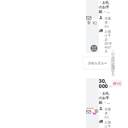
・お礼
ドを送
明書を
インを
のお手
らせて
一緒に
ご記載
紙 ・オ
頂きま
送らせ
くださ
リジナ
す。 サ
て頂き
い。】
支援
ルTシャ
イト購
ます。
【デザ
者：
ツ 2枚
入時に
・農業
3人
イ
・500円
クーポ
体験＆
ン】：A
お届
割引
ンコー
バーべ
け予
or B
クーポ
ドを打
定：
キュー
【サイ
ン 4枚
2019
ち込め
（大阪
ズ】：
年07
（お野
るよう
近辺の
120cm,
こ
月
菜
になっ
の
畑にな
140cm,
リ
キュー
ていま
タ
りま
160cm,
ー
ピット
すので
ン
す。）
詳細を見る
S,M,L,X
を
サイト
そちら
選
ご家
L
択
内で使
へ入力
す
族、お
る
用可
して下
友達と
30,
能）
さい。
お気軽
残り5
クーポ
000
入力方
に参加
円
ンコー
法の説
下さ
・お礼
ドを送
明書を
い！！
のお手
らせて
一緒に
(合計3
紙 ・
頂きま
送らせ
名まで)
30,000
す。 サ
て頂き
予約制
支援
円分の
イト購
ます。
の為日
者：
割引
入時に
・旬な
0人
程表を
クーポ
クーポ
お野菜
送らせ
お届
ン！
ンコー
詰め合
け予
て頂き