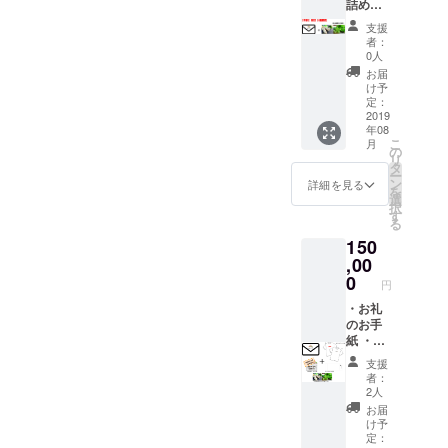
そちら
ピット
詰め合
ン使用
多少の
へ入力
サイト
わせ
方法、
ズレが
支援
して下
内で使
セット2
お食事
出る場
者：
さい。
用可
年間 お
予約、
0人
合があ
入力方
能）
野菜
説明事
りあま
お届
法の説
クーポ
6~10種
項の詳
け予
す） ※
明書を
ンコー
類 （量
定：
細も随
野菜の
一緒に
ドを送
は種類
2019
時送ら
お届け
年08
送らせ
らせて
により
せて頂
スケ
こ
月
て頂き
頂きま
グラム
の
きま
ジュー
リ
ます。
す。 サ
数が変
タ
す。
ル、
ー
・旬な
イト購
わるた
ン
【備考
詳細を見る
クーポ
を
お野菜
入時に
め変動
選
欄に枚
ン使用
択
詰め合
クーポ
致しま
す
数分、
方法、
る
わせ
ンコー
す。）
ご希望
説明事
150
セット4
ドを打
色んな
のサイ
項の詳
回 お野
ち込め
野菜を
,00
ズとデ
細も随
菜6~10
るよう
楽しん
0
ザイン
時送ら
円
種類
になっ
で頂け
をご記
せて頂
（量は
ていま
るよう
・お礼
載くだ
きま
種類に
すので
セレク
のお手
さ
す。
よりグ
そちら
トし送
紙 ・オ
い。】
【備考
ラム数
へ入力
らせて
リジナ
【デザ
欄に枚
支援
が変わ
して下
頂きま
ルTシャ
イ
数分、
者：
るため
さい。
す！
ツ 2枚
ン】：A
2人
ご希望
変動致
入力方
（レタ
・オリ
or B
のサイ
お届
しま
法の説
ス・ほ
ジナル
【サイ
け予
ズとデ
す。）
明書を
うれん
タオル
定：
ズ】：
ザイン