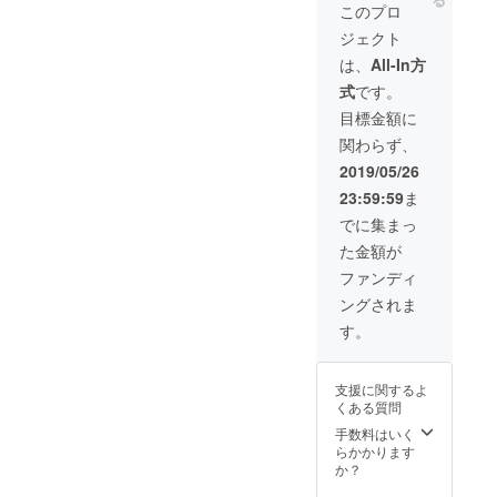
人参・
らせて
出る場
ンコー
す) ・出
このプロ
きゅう
頂きま
合があ
ドを打
店手数
ジェクト
り・わ
す！
りあま
ち込め
料月8%
さび
（レタ
す） ※
るよう
特別プ
は、
All-In方
菜・ブ
ス・ほ
野菜の
になっ
ラン(1
式
です。
ロッコ
うれん
お届け
ていま
年間) 本
リー
草・小
スケ
すので
来毎月
目標金額に
etc,,,）
松菜・
ジュー
そちら
16~18
関わらず、
7月/10
スイス
ル、説
へ入力
%の売
月/12
チャー
明事項
して下
り上げ
2019/05/26
月/2月
ド・
の詳細
さい。
からの
23:59:59
ま
に4回お
ズッ
も随時
入力方
販売手
届け
キー
送らせ
法の説
数料が
でに集まっ
（収穫
ニ・オ
て頂き
明書を
掛かり
た金額が
時期や
クラ・
ます。
一緒に
ます。
天候で
トマ
送らせ
これを
ファンディ
多少の
ト・
て頂き
サイト
ングされま
ズレが
じゃが
ます。
リリー
出る場
いも・
・旬な
ス後、
す。
合があ
白菜・
お野菜
売上が
りあま
大根・
詰め合
発生し
す） ※
人参・
わせ
てから
支援に関するよ
野菜の
きゅう
セット
の1年間
くある質問
お届け
り・わ
10回 お
の間、
スケ
さび
野菜
販売手
手数料はいく
ジュー
菜・ブ
6~10種
数料を
らかかります
ル、
ロッコ
類 （量
8%にさ
か？
クーポ
リー
は種類
せて頂