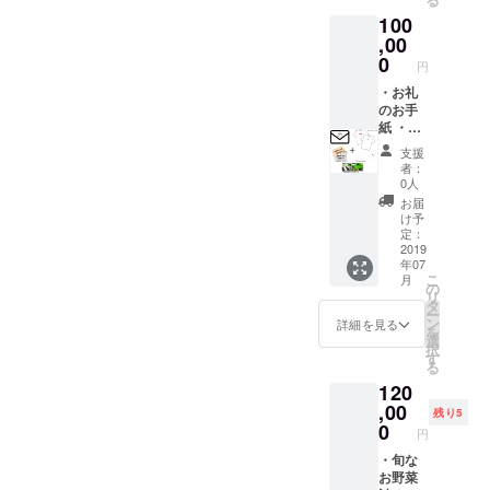
す) ・
クーポ
野菜、
松菜・
【サイ
100
500円割
ンコー
日本
スイス
ズ】：
引クー
,00
ドを打
酒、
チャー
120cm,
ポン 6
ち込め
0
ビール
ド・
140cm,
円
枚（お
るよう
など
ズッ
160cm,
野菜
・お礼
になっ
（場所:
キー
S,M,L,X
キュー
のお手
ていま
イタリ
ニ・オ
L
ピット
紙 ・オ
すので
アン酒
クラ・
サイト
リジナ
そちら
場テン
トマ
支援
内で使
ルTシャ
へ入力
パール
ト・
者：
用可
ツ 2枚
して下
〒556-
0人
じゃが
能）
・オリ
さい。
0011 大
いも・
お届
クーポ
ジナル
入力方
阪府大
け予
白菜・
ンコー
タオル
法の説
定：
阪市浪
大根・
ドを送
2枚(タ
2019
明書を
速区難
人参・
年07
らせて
オルデ
一緒に
波中１
きゅう
こ
月
頂きま
ザイン
送らせ
の
丁目９
り・わ
リ
す。 サ
は変更
て頂き
タ
−１１）
さび
ー
イト購
になる
ます。
ン
要予約
詳細を見る
菜・ブ
を
入時に
場合も
選
の為事
ロッコ
択
クーポ
ありま
す
前にご
リー
る
ンコー
す) ・
予約の
etc,,,）
120
ドを打
500円割
確認連
7月/10
ち込め
引クー
,00
絡をさ
月に2回
残り5
るよう
ポン 8
0
せて頂
お届け
円
になっ
枚（お
きま
（収穫
ていま
野菜
・旬な
す。 ※
時期や
すので
キュー
お野菜
クーポ
天候で