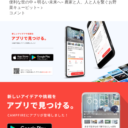
160cm,
せて頂
クラ・
どお得
便利な世の中＋明るい未来へ~ 農家と人、人と人を繋ぐお野
S,M,L,X
きま
トマ
です。
菜キューピット~
>
L
す。
ト・
宣伝、
コメント
【備考
じゃが
集客の
欄に枚
いも・
プロ
数分、
白菜・
モー
ご希望
大根・
ション
のサイ
人参・
を行い
ズとデ
きゅう
ますの
ザイン
り・わ
で各出
をご記
さび
店者の
載くだ
菜・ブ
収益を
さ
ロッコ
上げる
い。】
リー
よう全
【デザ
etc,,,）
力でサ
イ
7月/10
ポート
ン】：A
月/12
致しま
or B
月/2月/4
す。 ※
【サイ
月/5月/7
農薬不
ズ】：
月/9
使用、
120cm,
月/10
化学肥
140cm,
月/12月
料不使
160cm,
に10回
用の農
S,M,L,X
お届け
家様に
L
（収穫
限る 畑
時期や
視察、
天候で
面談が
多少の
ござい