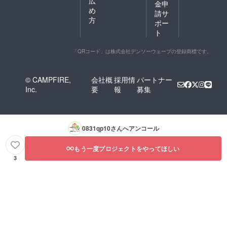
広
金申
め
請サ
方
ポー
ト
「QRコード」は株式会社デンソーウェーブの登録商標です。
© CAMPFIRE,
会社概
採用情
パートナー
Inc.
要
報
募集
0831qp10
さんへアンコール
もう一度プロジェクトをやってほしい
3