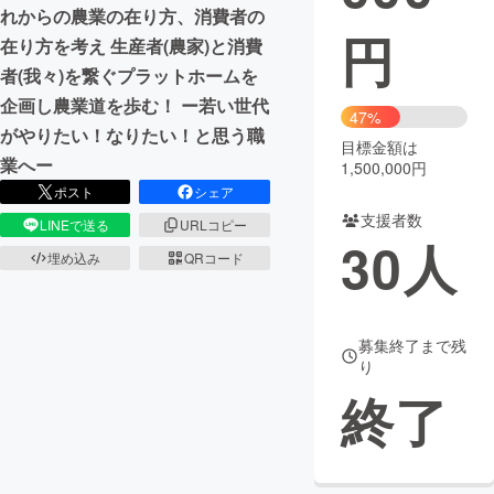
れからの農業の在り方、消費者の
円
まちづくり・地域活性化
在り方を考え 生産者(農家)と消費
者(我々)を繋ぐプラットホームを
企画し農業道を歩む！ ー若い世代
CAMPFIRE for Social Good
CAMPFIRE Creation
47%
がやりたい！なりたい！と思う職
CAMPFIREふるさと納税
machi-ya
コミュニティ
目標金額は
業へー
1,500,000円
ポスト
シェア
支援者数
LINEで送る
URLコピー
30
人
埋め込み
QRコード
募集終了まで残
り
終了