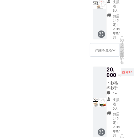
イト購
支援
ルTシャ
入時に
者：
ツ 1枚
クーポ
8人
・500円
ンコー
お届
割引
ドを打
け予
クーポ
ち込め
定：
ン 5枚
2019
るよう
年07
（お野
になっ
こ
月
菜
ていま
の
リ
キュー
すので
タ
ー
ピット
そちら
ン
詳細を見る
を
サイト
へ入力
選
択
内で使
して下
す
る
用可
さい。
20,
能）
入力方
残り10
クーポ
000
法の説
円
ンコー
明書を
・お礼
ドを送
一緒に
のお手
らせて
送らせ
紙 ・オ
頂きま
て頂き
リジナ
す。 サ
ます。
支援
ルTシャ
イト購
※クーポ
者：
ツ3枚
入時に
ン使用
0人
・500円
クーポ
方法、
お届
割引
ンコー
説明事
け予
クーポ
ドを打
定：
項の詳
ン2枚
2019
ち込め
細も随
年07
（お野
るよう
時送ら
こ
月
菜
になっ
の