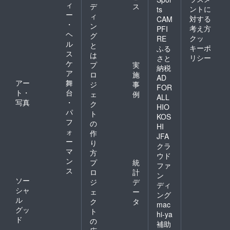
ィ
デ
ス
ントに
ts
ー
ィ
対する
CAM
・
ン
考え方
PFI
ヘ
グ
クッ
RE
ル
と
キーポ
ふる
ス
は
リシー
さと
ケ
プ
実
納税
ア
ロ
施
AD
アー
舞
ジ
事
FOR
ト・
台
ェ
例
ALL
写真
・
ク
HIO
パ
ト
KOS
フ
の
HI
ォ
作
JFA
ー
り
クラ
マ
方
ウド
ン
プ
統
ファ
ス
ロ
計
ン
ソー
ジ
デ
ディ
シャ
ェ
ー
ング
ル
ク
タ
mac
グッ
ト
hi-ya
ド
の
補助