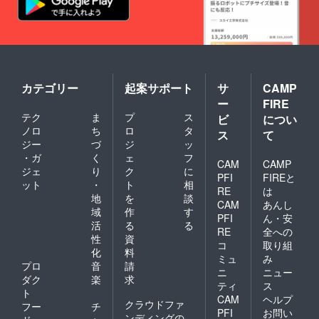
ズレが
ますの
出る場
で希望
合があ
に添え
りあま
ない可
す） ※
能性も
野菜の
ありま
お届け
す。そ
スケ
の場合
カテゴリー
起案サポート
サ
CAMP
ジュー
は処理
ー
FIRE
ル、
でき次
テク
ま
プ
ス
クーポ
第返金
ビ
につい
ン使用
させて
ノロ
ち
ロ
タ
ス
て
方法、
頂きま
ジー
づ
ジ
ッ
説明事
す。 ※
・ガ
く
ェ
フ
項の詳
説明事
CAM
CAMP
ジェ
り
ク
に
細も随
項同梱
PFI
FIREと
ット
・
ト
相
時送ら
で送付
RE
は
せて頂
後アポ
地
を
談
CAM
あんし
きま
イント
域
作
す
PFI
ん・安
す。
を取ら
活
る
る
【備考
せて頂
RE
全への
性
資
欄に枚
きま
コ
取り組
化
料
数分、
す。
ミュ
み
ご希望
【備考
プロ
音
請
ニ
ニュー
のサイ
欄に枚
ダク
楽
求
ティ
ス
ズとデ
数分、
ト
CAM
ヘルプ
ザイン
ご希望
クラウドファ
フー
チ
をご記
のサイ
PFI
お問い
ンディングの