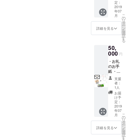
2000円
ドを打
定：
わせ
ます。
割引
2019
ち込め
セット
※クーポ
年07
クーポ
るよう
2回
ン使用
こ
月
ン 5枚
になっ
の
お野菜
方法、
リ
1000円
ていま
タ
6~10種
農業体
ー
割引
すので
ン
類 （量
詳細を見る
験予約
を
クーポ
そちら
選
は種類
等、説
択
ン 15
へ入力
す
により
明事項
る
枚 500
して下
グラム
の詳細
50,
円割引
さい。
数が変
も随時
クーポ
000
入力方
わるた
送らせ
円
ン 10
法の説
め変動
て頂き
・お礼
枚 (お野
明書を
致しま
ます。
のお手
菜
一緒に
す。）
【備考
紙 ・オ
キュー
送らせ
色んな
欄に枚
リジナ
ピット
て頂き
野菜を
数分、
支援
ルTシャ
サイト
ます。
楽しん
者：
ご希望
ツ 2枚
内で使
・無農
1人
で頂け
のサイ
・オリ
用可
薬野菜
るよう
お届
ズとデ
ジナル
能）
を使用
け予
セレク
ザイン
タオル
クーポ
定：
したイ
トし送
をご記
2枚(タ
2019
ンコー
タリア
らせて
載くだ
年07
オルデ
ドを送
ン料理
頂きま
さ
こ
月
ザイン
らせて
の
を堪能
す！
い。】
リ
は変更
頂きま
タ
お食事
（レタ
【デザ
ー
になる
す。 サ
ン
チケッ
詳細を見る
ス・ほ
イ
を
場合も
イト購
選
ト2枚
うれん
ン】：A
択
ありま
入時に
す
無農薬
草・小
or B
る