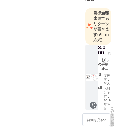
人と人を繋
ぐ架け橋へ
目標金額
となるを
未達でも
テーマに活
リターン
動していま
が届きま
す
(All-in
す！！
方式)
3,0
奈良県葛城
00
市で”たん
円
じゅん農
・お礼
の手紙
法”を用いた
・オリ
自然栽培の
ジナルT
支援
シャツ
畑を準備中
者：
【備考
10人
です。
欄にご
お届
野菜本来の
希望の
け予
サイズ
定：
味を素直に
とデザ
2019
感じれる、
年07
インを
こ
月
パワーのあ
ご記載
の
リ
くださ
タ
る優しく幸
ー
い。】
ン
詳細を見る
せになるお
を
【デザ
選
択