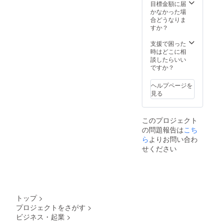
ン使用
etc,,,）
により
きま
目標金額に届
方法、
7月/10
グラム
す。
かなかった場
説明事
月/12
数が変
（例）
合どうなりま
項の詳
月/2月/4
わるた
1ヶ月売
すか？
細も随
月/7月
め変動
上が50
時送ら
に6回お
致しま
万円 ・
支援で困った
せて頂
届け
す。）
通常プ
時はどこに相
きま
（収穫
色んな
ランの
談したらいい
す。
時期や
野菜を
場合
ですか？
【備考
天候で
楽しん
(16%)
欄に枚
多少の
で頂け
手数料
ヘルプページを
数分、
ズレが
るよう
で8万円
見る
ご希望
出る場
セレク
・特別
のサイ
合があ
トし送
プラン
ズとデ
りあま
らせて
の場合
このプロジェクト
ザイン
す） ※
頂きま
（8%）
の問題報告は
こち
をご記
野菜の
す！
手数料
載くだ
お届け
（レタ
で4万円
ら
よりお問い合わ
さ
スケ
ス・ほ
年間で
せください
い。】
ジュー
うれん
48万円
【デザ
ル、
草・小
の差額
イ
クーポ
松菜・
なので
ン】：A
ン使用
スイス
18万円
or B
方法、
チャー
お得に
【サイ
説明事
ド・
なりま
トップ
>
ズ】：
項の詳
ズッ
す。 売
プロジェクトをさがす
>
120cm,
細も随
キー
上が上
ビジネス・起業
>
140cm,
時送ら
ニ・オ
がるほ