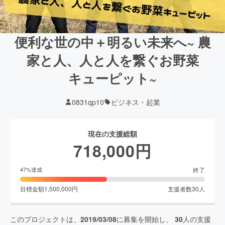
便利な世の中＋明るい未来へ~ 農
家と人、人と人を繋ぐお野菜
キューピット~
0831qp10
ビジネス・起業
現在の支援総額
718,000
円
終了
47
%達成
目標金額
1,500,000
円
支援者数
30
人
このプロジェクトは、
2019/03/08
に募集を開始し、
30
人の支援