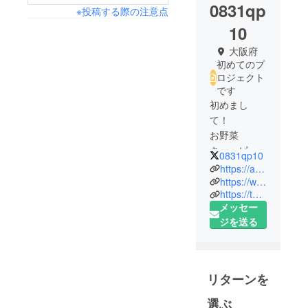
0831qp
※投稿する際の注意点
10
大阪府
初めてのプ
ロジェクト
です
初めまし
て！
お野菜
キューピッ
0831qp10
トとは安心
https://ameblo.jp/0831qp10
安全で美味
https://www.facebook.com/0831qp10/
https://twitter.com/0831qp10
しい無農
メッセー
薬、有機野
ジを送る
菜をより多
くの方に
知ってもら
い、お届け
リターンを
したい。
農家と人、
選ぶ