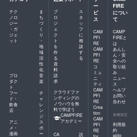
ー
FIRE
テク
ま
プ
ス
ビ
につい
ノロ
ち
ロ
タ
ス
て
ジー
づ
ジ
ッ
・ガ
く
ェ
フ
CAM
CAMP
ジェ
り
ク
に
PFI
FIREと
ット
・
ト
相
RE
は
地
を
談
CAM
あんし
域
作
す
PFI
ん・安
活
る
る
RE
全への
性
資
コ
取り組
化
料
ミュ
み
プロ
音
請
ニ
ニュー
ダク
楽
求
ティ
ス
ト
CAM
ヘルプ
クラウドファ
フー
チ
PFI
お問い
ンディングの
ド・
ャ
RE
合わせ
ノウハウを無
飲食
レ
Crea
料で学ぼう
店
ン
tion
各種規定
CAMPFIRE
ジ
CAM
アカデミー
アニ
ス
利用規
PFI
メ・
ポ
約
RE
漫画
ー
CA
説
細則
for