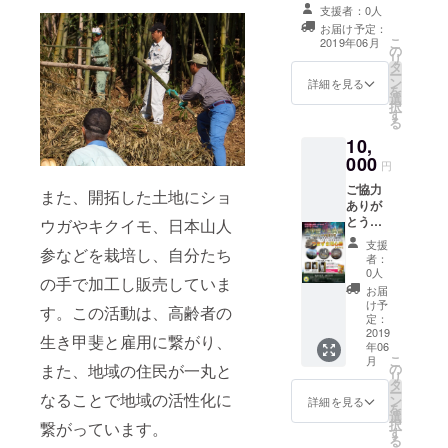
を込めてお礼状
支援者：0人
を送らせていた
お届け予定：
だきます。
こ
2019年06月
の
リ
タ
ー
ン
詳細を見る
を
選
択
す
る
10,
000
円
ご協力
また、開拓した土地にショ
ありが
とうご
ウガやキクイモ、日本山人
ざいま
支援
参などを栽培し、自分たち
す。 メ
者：
ンバー
0人
の手で加工し販売していま
より心
お届
を込め
け予
す。この活動は、高齢者の
てお礼
定：
状と
2019
生き甲斐と雇用に繋がり、
年06
「つま
こ
月
ずき用
また、地域の住民が一丸と
の
リ
心棒」
タ
ー
なることで地域の活性化に
（宇宙
ン
詳細を見る
を
からの
選
択
繋がっています。
奇石）
す
る
送らせ