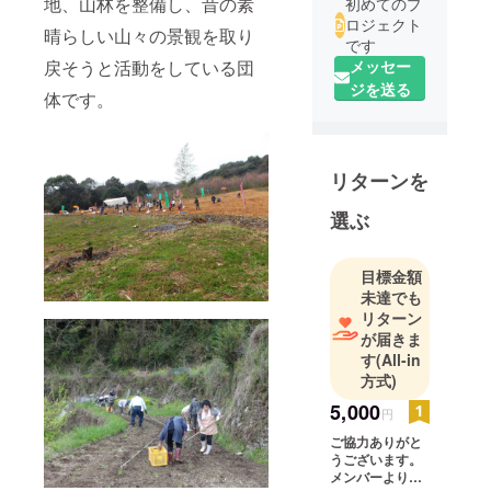
地、山林を整備し、昔の素
初めてのプ
ロジェクト
晴らしい山々の景観を取り
です
戻そうと活動をしている団
メッセー
ジを送る
体です。
リターンを
選ぶ
目標金額
未達でも
リターン
が届きま
す
(All-in
方式)
5,000
円
ご協力ありがと
うございます。
メンバーより心