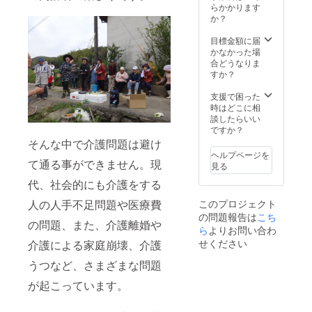
らかかります
か？
目標金額に届
かなかった場
合どうなりま
すか？
支援で困った
時はどこに相
談したらいい
ですか？
そんな中で介護問題は避け
ヘルプページを
て通る事ができません。現
見る
代、社会的にも介護をする
このプロジェクト
人の人手不足問題や医療費
の問題報告は
こち
の問題、また、介護離婚や
ら
よりお問い合わ
せください
介護による家庭崩壊、介護
うつなど、さまざまな問題
が起こっています。