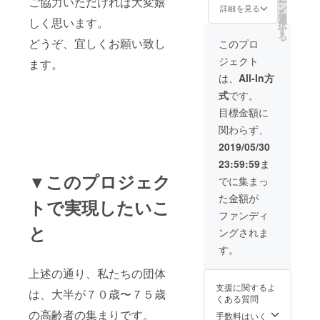
ご協力いただければ大変嬉
ー
キクイ
ン
詳細を見る
を
モ（粉
選
しく思います。
択
末）、
す
る
ショウ
どうぞ、宜しくお願い致し
このプロ
ガ（粉
ジェクト
ます。
末）、
日本山
は、
All-In方
人参、
式
です。
「つま
ずき用
目標金額に
心棒」
関わらず、
（宇宙
からの
2019/05/30
奇石）
23:59:59
ま
を送ら
▼このプロジェク
せてい
でに集まっ
ただき
た金額が
ます。
トで実現したいこ
健康維
ファンディ
持のた
と
ングされま
め、安
心して
す。
お召し
上がり
上述の通り、私たちの団体
下さ
支援に関するよ
い。
は、大半が７０歳〜７５歳
くある質問
の高齢者の集まりです。
手数料はいく