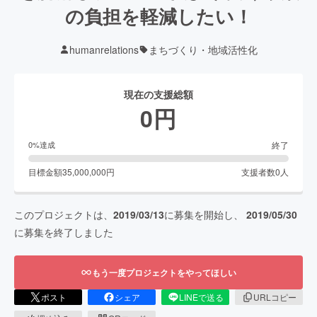
の負担を軽減したい！
humanrelations
まちづくり・地域活性化
現在の支援総額
0
円
終了
0
%達成
目標金額
35,000,000
円
支援者数
0
人
このプロジェクトは、
2019/03/13
に募集を開始し、
2019/05/30
に募集を終了しました
もう一度プロジェクトをやってほしい
ポスト
シェア
LINEで送る
URLコピー