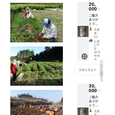
20,
ていた
だきま
000
円
す。
ご協力
ありが
とうご
ざいま
支援
す。 メ
者：
ンバー
0人
より心
お届
を込め
け予
てお礼
定：
状と私
2019
年06
たちが
こ
月
栽培し
の
リ
ている
タ
ー
キクイ
ン
詳細を見る
を
モ（粉
選
択
末）、
す
る
「つま
30,
ずき用
心棒」
000
円
（宇宙
ご協力
からの
ありが
奇石）
とうご
を送ら
ざいま
せてい
支援
す。 メ
ただき
者：