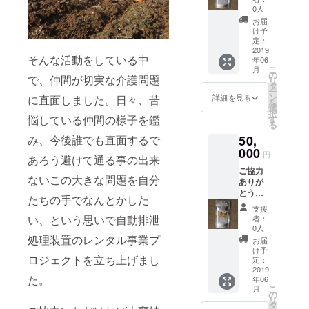
ンバー
ます。
0人
より心
お届
を込め
け予
てお礼
定：
状と私
2019
そんな活動をしている中
年06
たちが
こ
月
栽培し
の
で、仲間が切実な介護問題
リ
ている
タ
ー
キクイ
ン
詳細を見る
に直面しました。日々、苦
を
モ（粉
選
択
末）、
悩している仲間の様子を鑑
す
る
ショウ
み、今後誰でも直面するで
50,
ガ（粉
末）、
000
円
あろう避けて通る事の出来
「つま
ご協力
ずき用
ないこの大きな問題を自分
ありが
心棒」
とうご
（宇宙
たちの手でなんとかした
ざいま
からの
支援
す。 メ
奇石）
い、という思いで自動排泄
者：
ンバー
を送ら
0人
より心
処理装置のレンタル事業プ
せてい
お届
を込め
ただき
け予
ロジェクトを立ち上げまし
てお礼
ます。
定：
状と私
2019
た。
年06
たちが
こ
月
栽培し
の
リ
ている
タ