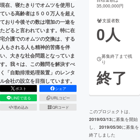
現在、寝たきりでオムツを使用し
35,000,000円
まちづくり・地域活性化
ている高齢者は５００万人を超え
支援者数
ており今後その数は増加の一途を
0
人
たどると言われています。特に在
CAMPFIRE for Social Good
CAMPFIRE Creation
宅介護でのオムツの交換は、する
CAMPFIREふるさと納税
machi-ya
コミュニティ
人もされる人も精神的苦痛を伴
い、大きな社会問題となっていま
募集終了まで残
り
す。我々は、この難問を解決すべ
終了
く「自動排泄処理装置」のレンタ
ル会社の設立を目指しています。
ポスト
シェア
LINEで送る
URLコピー
埋め込み
QRコード
このプロジェクトは、
2019/03/13
に募集を開始
し、
2019/05/30
に募集を
終了しました