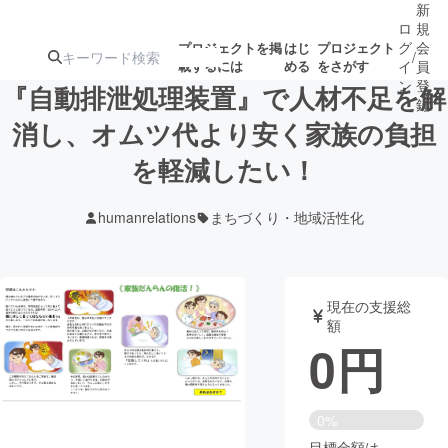
新
ロ
規
グ
会
プロジェクトを掲
はじ
プロジェクト
/
載するには
める
をさがす
イ
員
ン
登
『自動排泄処理装置』で人材不足を解
録
消し、オムツ代より安く家族の負担
を軽減したい！
人気のプロ
注目のリ
注目の新着プロ
募集終了が近いプ
もうすぐ公開
ジェクト
ターン
ジェクト
ロジェクト
されます
humanrelations
まちづくり・地域活性化
アート・写真
音楽
現在の支援総
テクノロジー・ガジェット
ゲーム・サ
額
0
円
映像・映画
書籍・雑誌
0%
ビジネス・起業
チャレンジ
目標金額は