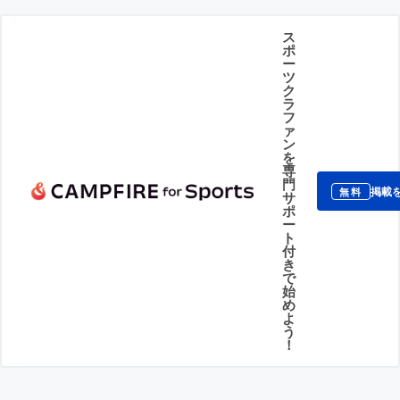
ス
ポ
ー
ツ
ク
ラ
フ
ァ
ン
を
専
門
掲載
無料
サ
ポ
ー
ト
付
き
で
始
め
よ
う
！