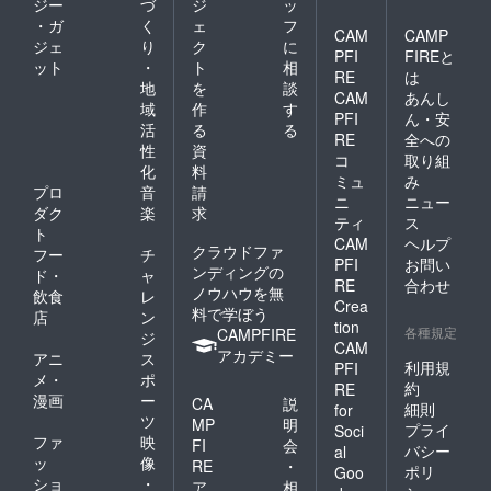
ジー
づ
ジ
ッ
・ガ
く
ェ
フ
CAM
CAMP
ジェ
り
ク
に
PFI
FIREと
ット
・
ト
相
RE
は
地
を
談
CAM
あんし
域
作
す
PFI
ん・安
活
る
る
RE
全への
性
資
コ
取り組
化
料
ミュ
み
プロ
音
請
ニ
ニュー
ダク
楽
求
ティ
ス
ト
CAM
ヘルプ
クラウドファ
フー
チ
PFI
お問い
ンディングの
ド・
ャ
RE
合わせ
ノウハウを無
飲食
レ
Crea
料で学ぼう
店
ン
tion
各種規定
CAMPFIRE
ジ
CAM
アカデミー
アニ
ス
利用規
PFI
メ・
ポ
約
RE
漫画
ー
CA
説
細則
for
ツ
MP
明
プライ
Soci
ファ
映
FI
会
バシー
al
ッ
像
RE
・
ポリ
Goo
ショ
・
ア
相