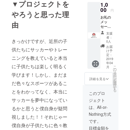
▼プロジェクトを
1,0
00
円
やろうと思った理
お礼の
メッ
由
セージ
をメー
支援
ルにて
者：
きっかけですが、近所の子
お送り
0人
いたし
お届
供たちにサッカーやトレー
ます！
け予
定：
ニングを教えていると本当
2019
年04
に子供たちは楽しく明るく
こ
月
の
リ
タ
学びます！しかし、まだま
ー
ン
詳細を見る
を
だ色々なスポーツがあるこ
選
択
す
る
とをわかってなく、本当に
このプロ
サッカーを夢中になってい
ジェクト
は、All-or-
るかと思うと僕自身が疑問
Nothing方式
視しました！！それじゃー
です。
僕自身が子供たちに色々教
目標金額を