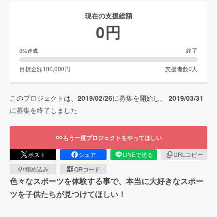
現在の支援総額
0
円
終了
0
%達成
目標金額
100,000
円
支援者数
0
人
このプロジェクトは、
2019/02/26
に募集を開始し、
2019/03/31
に募集を終了しました
もう一度プロジェクトをやってほしい
ポスト
シェア
LINEで送る
URLコピー
埋め込み
QRコード
色々なスポーツを体験する事で、本当に大好きなスポー
ツを子供たちが見つけてほしい！