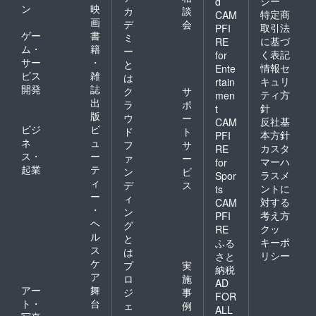
シー
d
ン
映
カ
談
特定商
CAM
画
デ
会
取引法
PFI
ゲー
書
ミ
に基づ
RE
ム・
籍
ー
く表記
for
サー
・
と
情報セ
Ente
ビス
雑
は
キュリ
rtain
開発
誌
ク
サ
ティ方
men
出
ラ
ポ
針
t
版
ウ
ー
反社基
CAM
ビジ
ビ
ド
ト
本方針
PFI
ネ
ュ
フ
サ
カスタ
RE
ス・
ー
ァ
ー
マーハ
for
起業
テ
ン
ビ
ラスメ
Spor
ィ
デ
ス
ントに
ts
ー
ィ
対する
CAM
・
ン
考え方
PFI
ヘ
グ
クッ
RE
ル
と
キーポ
ふる
ス
は
リシー
さと
ケ
プ
実
納税
ア
ロ
施
AD
アー
舞
ジ
事
FOR
ト・
台
ェ
例
ALL