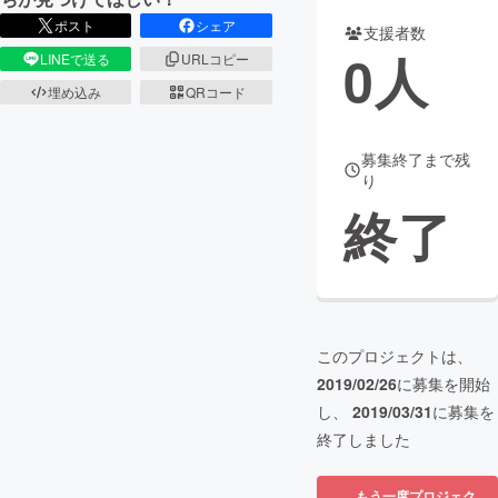
ポスト
シェア
支援者数
まちづくり・地域活性化
0
人
LINEで送る
URLコピー
埋め込み
QRコード
CAMPFIRE for Social Good
CAMPFIRE Creation
CAMPFIREふるさと納税
machi-ya
コミュニティ
募集終了まで残
り
終了
このプロジェクトは、
2019/02/26
に募集を開始
し、
2019/03/31
に募集を
終了しました
もう一度プロジェク