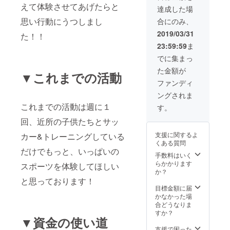
えて体験させてあげたらと
達成した場
思い行動にうつしまし
合にのみ、
2019/03/31
た！！
23:59:59
ま
でに集まっ
た金額が
▼これまでの活動
ファンディ
ングされま
これまでの活動は週に１
す。
回、近所の子供たちとサッ
支援に関するよ
カー&トレーニングしている
くある質問
だけでもっと、いっぱいの
手数料はいく
らかかります
スポーツを体験してほしい
か？
と思っております！
目標金額に届
かなかった場
合どうなりま
すか？
▼資金の使い道
支援で困った