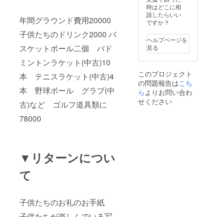
時はどこに相
談したらいい
年間グラウンド費用20000
ですか？
子供たちのドリンク2000 バ
ヘルプページを
スケットボール二個 バド
見る
ミントンラケット(中古)10
このプロジェクト
本 テニスラケット(中古)4
の問題報告は
こち
本 野球ボール グラブ(中
ら
よりお問い合わ
せください
古)など ゴルフ道具類に
78000
▼リターンについ
て
子供たちのお礼のお手紙
子供たちが楽しんでいる写