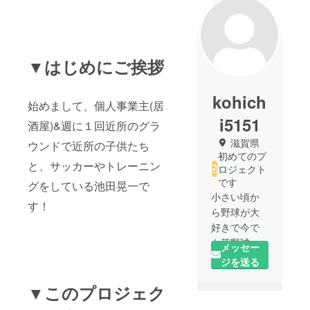
▼はじめにご挨拶
kohich
始めまして、個人事業主(居
i5151
酒屋)&週に１回近所のグラ
滋賀県
ウンドで近所の子供たち
初めてのプ
と、サッカーやトレーニン
ロジェクト
です
グをしている池田晃一で
小さい頃か
す！
ら野球が大
好きで今で
も草野球を
メッセー
楽しんでい
ジを送る
ます(⌒‐⌒)
▼このプロジェク
子供たち
と、一緒に