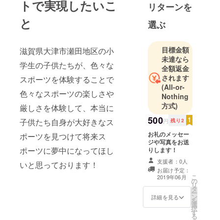
トで実現したいこ
リターンを
スポーツを
していると
と
選ぶ
本当にこち
らが楽しく
させても
目標金額
滋賀県大津市瀬田地区の小
未達なら
らってるの
学生の子供たちが、色々な
全額返金
で感謝で
されます
スポーツを体験することで
す！
(All-or-
色々なスポーツの楽しさや
Nothing
方式)
厳しさを体験して、本当に
500
子供たち自身が大好きなス
円
残り2
お礼のメッセー
ポーツを見つけて将来ス
ジや写真をお送
ポーツに夢中になってほし
りします！
支援者：0人
いと思っております！
お届け予定：
こ
2019年06月
の
リ
タ
ー
ン
詳細を見る
を
選
択
す
る