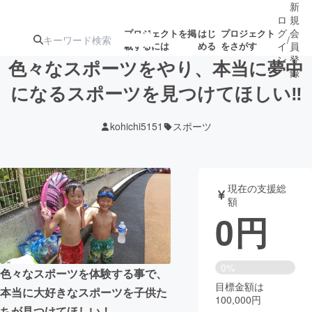
新
ロ
規
グ
会
プロジェクトを掲
はじ
プロジェクト
/
載するには
める
をさがす
イ
員
ン
登
色々なスポーツをやり、本当に夢中
録
になるスポーツを見つけてほしい‼
人気のプロ
注目のリ
注目の新着プロ
募集終了が近いプ
もうすぐ公開
kohichi5151
スポーツ
ジェクト
ターン
ジェクト
ロジェクト
されます
アート・写真
音楽
現在の支援総
額
0
円
テクノロジー・ガジェット
ゲーム・サ
映像・映画
書籍・雑誌
0%
色々なスポーツを体験する事で、
目標金額は
本当に大好きなスポーツを子供た
100,000円
ビジネス・起業
チャレンジ
ちが見つけてほしい！