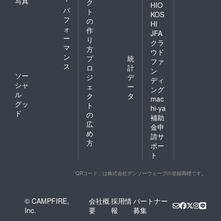
写真
・
ク
HIO
パ
ト
KOS
フ
の
HI
ォ
作
JFA
ー
り
クラ
マ
方
ウド
ン
プ
統
ファ
ス
ロ
計
ン
ソー
ジ
デ
ディ
シャ
ェ
ー
ング
ル
ク
タ
mac
グッ
ト
hi-ya
ド
の
補助
広
金申
め
請サ
方
ポー
ト
「QRコード」は株式会社デンソーウェーブの登録商標です。
© CAMPFIRE,
会社概
採用情
パートナー
Inc.
要
報
募集