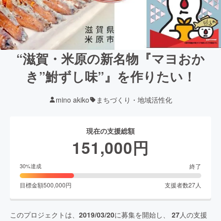
“滋賀・米原の新名物『マヨおか
き”鮒ずし味”』を作りたい！
mino akiko
まちづくり・地域活性化
現在の支援総額
151,000
円
終了
30
%達成
目標金額
500,000
円
支援者数
27
人
このプロジェクトは、
2019/03/20
に募集を開始し、
27
人の支援