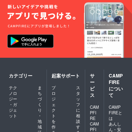
カテゴリー
起案サポート
サ
CAMP
ー
FIRE
テク
ま
プ
ス
ビ
につい
ノロ
ち
ロ
タ
ス
て
ジー
づ
ジ
ッ
・ガ
く
ェ
フ
CAM
CAMP
ジェ
り
ク
に
PFI
FIREと
ット
・
ト
相
RE
は
地
を
談
CAM
あんし
域
作
す
PFI
ん・安