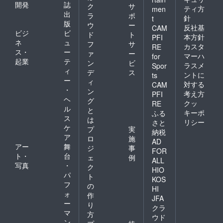
開発
誌
ク
サ
ティ方
men
出
ラ
ポ
針
t
版
ウ
ー
反社基
CAM
ビジ
ビ
ド
ト
本方針
PFI
ネ
ュ
フ
サ
カスタ
RE
ス・
ー
ァ
ー
マーハ
for
起業
テ
ン
ビ
ラスメ
Spor
ィ
デ
ス
ントに
ts
ー
ィ
対する
CAM
・
ン
考え方
PFI
ヘ
グ
クッ
RE
ル
と
キーポ
ふる
ス
は
リシー
さと
ケ
プ
実
納税
ア
ロ
施
AD
アー
舞
ジ
事
FOR
ト・
台
ェ
例
ALL
写真
・
ク
HIO
パ
ト
KOS
フ
の
HI
ォ
作
JFA
ー
り
クラ
マ
方
ウド
ン