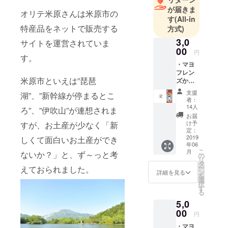
が届きま
オリテ米原さんは米原市の
す
(All-in
特産品をネットで販売する
方式)
3,0
サイトを運営されていま
00
円
す。
・マヨ
フレン
米原市といえは”琵琶
ズから
の感謝
支援
湖”、”新幹線が停まるとこ
状 ・鮒
者：
ずし味
14人
ろ”、”伊吹山”が連想されま
マヨお
お届
かき
け予
すが、お土産が少なく「新
（２
定：
袋） ・
2019
しくて面白いお土産ができ
年06
缶バッ
こ
月
ないか？」と、ず～っと考
チ（1
の
リ
個） ※
タ
ー
えておられました。
缶バッ
ン
詳細を見る
を
チはイ
選
択
メージ
す
る
です。
5,0
00
円
・マヨ