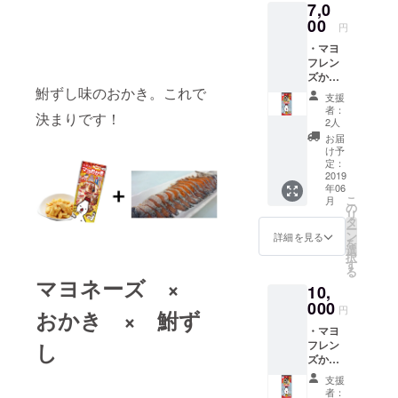
7,0
00
円
・マヨ
フレン
ズから
の感謝
鮒ずし味のおかき。これで
支援
状 ・鮒
者：
決まりです！
ずし味
2人
マヨお
お届
かき
け予
（２
定：
袋） ・
2019
年06
魚万商
こ
月
店の鮒
の
リ
ずし
タ
ー
（小）
ン
詳細を見る
を
選
択
す
る
マヨネーズ ×
10,
000
円
おかき × 鮒ず
・マヨ
し
フレン
ズから
の感謝
支援
状 ・鮒
者：