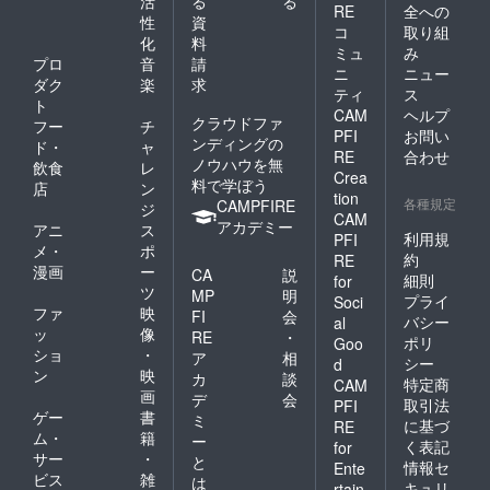
活
る
る
RE
全への
性
資
コ
取り組
化
料
ミュ
み
プロ
音
請
ニ
ニュー
ダク
楽
求
ティ
ス
ト
CAM
ヘルプ
クラウドファ
フー
チ
PFI
お問い
ンディングの
ド・
ャ
RE
合わせ
ノウハウを無
飲食
レ
Crea
料で学ぼう
店
ン
tion
各種規定
CAMPFIRE
ジ
CAM
アカデミー
アニ
ス
利用規
PFI
メ・
ポ
約
RE
漫画
ー
CA
説
細則
for
ツ
MP
明
プライ
Soci
ファ
映
FI
会
バシー
al
ッ
像
RE
・
ポリ
Goo
ショ
・
ア
相
シー
d
ン
映
カ
談
特定商
CAM
画
デ
会
取引法
PFI
ゲー
書
ミ
に基づ
RE
ム・
籍
ー
く表記
for
サー
・
と
情報セ
Ente
ビス
雑
は
キュリ
rtain