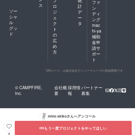
プ
統
ファ
ス
ロ
計
ン
ソー
ジ
デ
ディ
シャ
ェ
ー
ング
ル
ク
タ
mac
グッ
ト
hi-ya
ド
の
補助
広
金申
め
請サ
方
ポー
ト
「QRコード」は株式会社デンソーウェーブの登録商標です。
© CAMPFIRE,
会社概
採用情
パートナー
Inc.
要
報
募集
mino akiko
さんへアンコール
もう一度プロジェクトをやってほしい
2