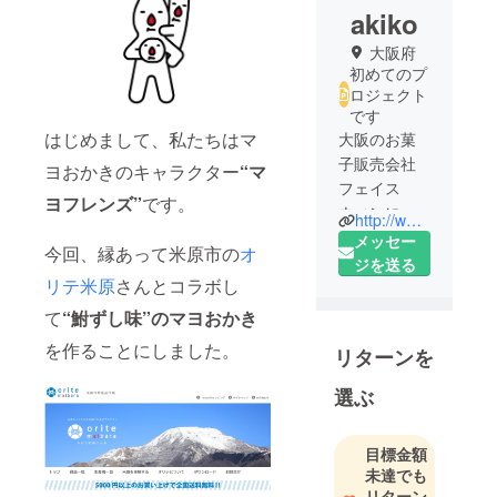
akiko
大阪府
初めてのプ
ロジェクト
です
はじめまして、私たちはマ
大阪のお菓
子販売会社
ヨおかきのキャラクター
“マ
フェイス
ヨフレンズ”
です。
ウィンに勤
http://www.faithwin.com/
務。“マヨお
メッセー
今回、縁あって米原市の
オ
かき”の大阪
ジを送る
リテ米原
さんとコラボし
の企業との
コラボ企画
て
“鮒ずし味”のマヨおかき
に携わって
を作ることにしました。
リターンを
いる。地方
活性に役立
選ぶ
ちたいと地
方特産品と
目標金額
のコラボに
未達でも
力を入れて
リターン