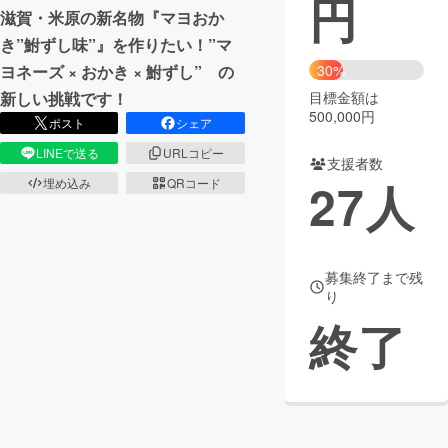
円
滋賀・米原の新名物『マヨおか
まちづくり・地域活性化
き”鮒ずし味”』を作りたい！”マ
30%
ヨネーズ × おかき × 鮒ずし” の
目標金額は
新しい挑戦です！
CAMPFIRE for Social Good
CAMPFIRE Creation
500,000円
ポスト
シェア
CAMPFIREふるさと納税
machi-ya
コミュニティ
LINEで送る
URLコピー
支援者数
27
人
埋め込み
QRコード
募集終了まで残
り
終了