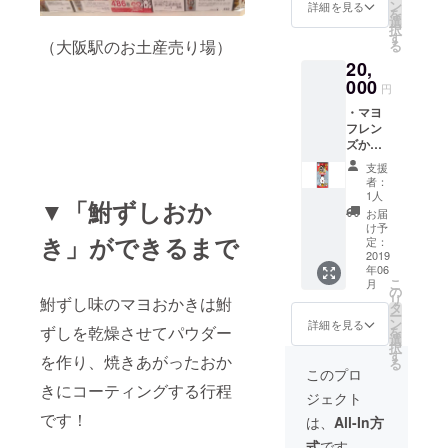
ン ・ビ
ン
詳細を見る
を
ワマス
選
択
の水煮
す
（大阪駅のお土産売り場）
る
缶
20,
000
円
・マヨ
フレン
ズから
の感謝
支援
状 ・鮒
者：
ずし味
1人
▼「鮒ずしおか
マヨお
お届
かき
け予
き」ができるまで
（５
定：
袋） ・
2019
年06
魚万商
こ
月
店の鮒
の
リ
鮒ずし味のマヨおかきは鮒
ずし
タ
ー
（大）
ン
詳細を見る
ずしを乾燥させてパウダー
を
・魚万
選
択
商店の
す
を作り、焼きあがったおか
る
鮎のア
このプロ
ヒー
きにコーティングする行程
ジェクト
ジョ２
尾（魚
です！
は、
All-In方
万）
式
です。