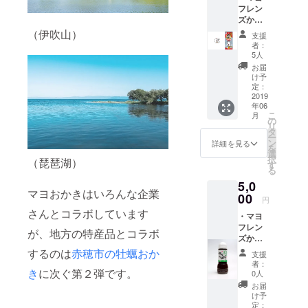
フレン
ズから
の感謝
（伊吹山）
支援
状 ・鮒
者：
ずし味
5人
マヨお
お届
かき
け予
（５
定：
袋） ・
2019
年06
缶バッ
こ
月
チ（1
の
リ
個） ※
タ
ー
缶バッ
ン
詳細を見る
を
チはイ
選
択
（琵琶湖）
メージ
す
る
です。
5,0
マヨおかきはいろんな企業
00
円
さんとコラボしています
・マヨ
フレン
が、地方の特産品とコラボ
ズから
の感謝
するのは
赤穂市の牡蠣おか
支援
状 ・鮒
者：
ずし味
き
に次ぐ第２弾です。
0人
マヨお
お届
かき
け予
（３
定：