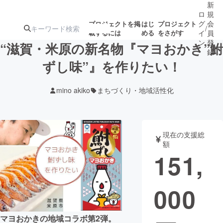
新
ロ
規
グ
会
プロジェクトを掲
はじ
プロジェクト
/
載するには
める
をさがす
イ
員
ン
登
“滋賀・米原の新名物『マヨおかき”鮒
録
ずし味”』を作りたい！
人気のプロ
注目のリ
注目の新着プロ
募集終了が近いプ
もうすぐ公開
mino akiko
まちづくり・地域活性化
ジェクト
ターン
ジェクト
ロジェクト
されます
アート・写真
音楽
現在の支援総
額
151,
テクノロジー・ガジェット
ゲーム・サ
000
映像・映画
書籍・雑誌
ビジネス・起業
チャレンジ
マヨおかきの地域コラボ第2弾。