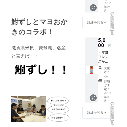
袋） ・
2019
年06
伊吹大
こ
月
根おろ
の
リ
しド
タ
鮒ずしとマヨおか
ー
レッシ
ン
詳細を見る
を
ング
選
択
きのコラボ！
す
る
5,0
00
円
滋賀県米原、琵琶湖、名産
・マヨ
と言えば・・・
フレン
ズから
の感謝
支援
状 ・鮒
者：
ずし味
2人
マヨお
お届
かき
け予
（２
定：
袋） ・
2019
年06
魚万商
こ
月
店の鮎
の
リ
のア
タ
ー
ヒー
ン
詳細を見る
を
ジョ２
選
択
尾
す
る