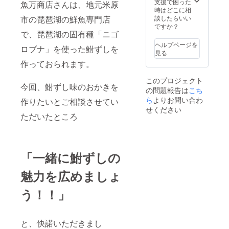
支援で困った
魚万商店さんは、地元米原
時はどこに相
市の琵琶湖の鮮魚専門店
談したらいい
ですか？
で、琵琶湖の固有種「ニゴ
ヘルプページを
ロブナ」を使った鮒ずしを
見る
作っておられます。
このプロジェクト
今回、鮒ずし味のおかきを
の問題報告は
こち
ら
よりお問い合わ
作りたいとご相談させてい
せください
ただいたところ
「一緒に鮒ずしの
魅力を広めましょ
う！！」
と、快諾いただきまし