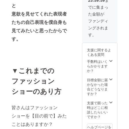
デニム
と
生地工
でに集まっ
場を見
意欲を見せてくれた表現者
た金額が
学 2日
間(交通
ファンディ
たちの自己表現を僕自身も
費・宿
ングされま
泊費別
見てみたいと思ったからで
途) ＊
す。
トート
す。
バッグ
の刺繍
支援に関するよ
のカ
くある質問
ラーは
オプ
手数料はいく
ション
らかかります
▼これまでの
で選べ
か？
ます。
ファッション
目標金額に届
かなかった場
ショーのあり方
合どうなりま
すか？
支援で困った
皆さんはファッション
時はどこに相
談したらいい
ショーを【目の前で】みた
ですか？
ことはありますか？
ヘルプページを