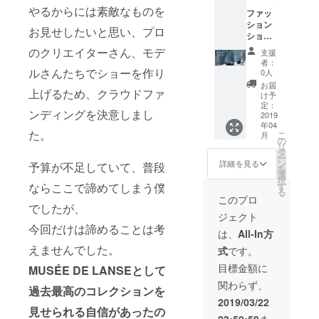
解説会
やるからには素敵なものを
ファッ
へのご
ション
参加 ＊
お見せしたいと思い、プロ
ショー
トート
へのご
バッグ
のクリエイターさん、モデ
支援
招待
の刺繍
者：
+トート
ルさんたちでショーを作り
のカ
0人
バッグ
ラーは
お届
上げるため、クラウドファ
+ステッ
オプ
け予
カー
ション
定：
ンディングを決意しまし
+アーカ
2019
で選べ
年04
イブ/サ
ます。
た。
こ
月
ンプル
の
リ
+デザイ
タ
ー
ナー直
ン
詳細を見る
予算が不足していて、普段
を
筆デザ
選
択
イン画
ならここで諦めてしまう僕
す
る
原画(額
このプロ
でしたが、
入) +デ
ジェクト
ザイン
今回だけは諦めることは考
解説会
は、
All-In方
へのご
えませんでした。
式
です。
参加
+デザイ
目標金額に
MUSÉE DE LANSEとして
ナーと
関わらず、
デニム
過去最高のコレクションを
の産地
2019/03/22
岡山の
見せられる自信があったの
23:59:59
ま