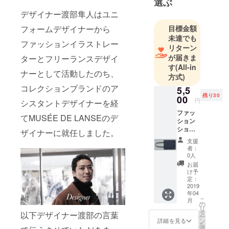
選ぶ
れない、
デザイナー渡部隼人はユニ
目標金額
フォームデザイナーから
シルエット
未達でも
やディ
ファッションイラストレー
リターン
ティールに
が届きま
ターとフリーランスデザイ
エッジを効
す
(All-in
ナーとして活動したのち、
かせた個性
方式)
的なデザイ
コレクションブランドのア
5,5
ン。
残り30
00
円
シスタントデザイナーを経
ファッ
てMUSÉE DE LANSEのデ
自社工場で
ション
ショー
丁寧に仕上
ザイナーに就任しました。
へのご
げており、
支援
招待
者：
+刺繍な
0人
しの
素材からデ
お届
トート
け予
ザイン、シ
バッグ
定：
ルエットに
2019
年04
こだわった
こ
月
の
リ
価値の高い1
タ
以下デザイナー渡部の言葉
ー
着をご提案
ン
詳細を見る
を
選