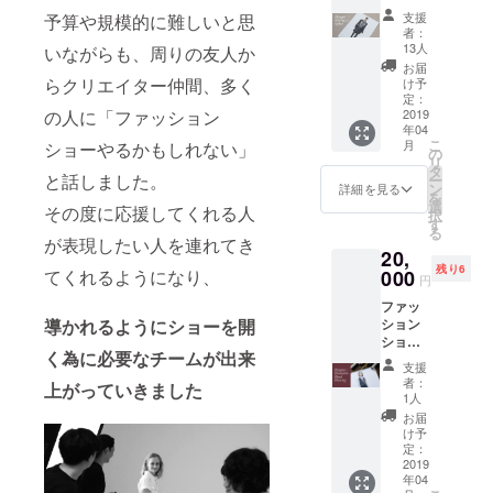
へのご
支援
予算や規模的に難しいと思
招待
者：
+トート
13人
いながらも、周りの友人か
バッグ
お届
+ステッ
らクリエイター仲間、多く
け予
カー
定：
+デザイ
2019
の人に「ファッション
年04
ン画レ
こ
月
ショーやるかもしれない」
プリカ
の
リ
(紙枠)
タ
と話しました。
ー
＊トー
ン
詳細を見る
を
トバッ
選
その度に応援してくれる人
択
グの刺
す
る
繍のカ
が表現したい人を連れてき
20,
ラーは
残り6
オプ
000
てくれるようになり、
円
ション
ファッ
で選べ
ション
導かれるようにショーを開
ます。
ショー
く為に必要なチームが出来
へのご
支援
招待
者：
上がっていきました
+トート
1人
バッグ
お届
+ステッ
け予
カー
定：
+デザイ
2019
年04
ナー直