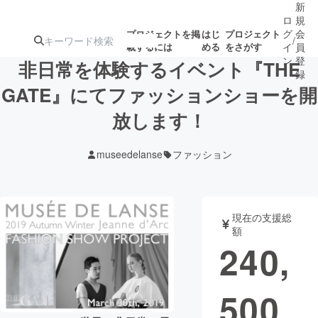
新
ロ
規
グ
会
プロジェクトを掲
はじ
プロジェクト
/
載するには
める
をさがす
イ
員
ン
登
非日常を体験するイベント『THE
録
GATE』にてファッションショーを開
放します！
人気のプロ
注目のリ
注目の新着プロ
募集終了が近いプ
もうすぐ公開
ジェクト
ターン
ジェクト
ロジェクト
されます
museedelanse
ファッション
アート・写真
音楽
現在の支援総
テクノロジー・ガジェット
ゲーム・サ
額
240,
映像・映画
書籍・雑誌
500
ビジネス・起業
チャレンジ