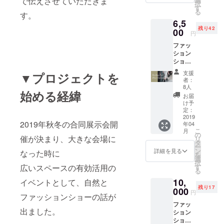
で伝えさせていただきま
します
択
す
る
す。
6,5
残り42
00
円
ファッ
ション
ショー
へのご
支援
▼プロジェクトを
招待
者：
+トート
8人
始める経緯
バッグ
お届
+ステッ
け予
カー ＊
定：
トート
2019
2019年秋冬の合同展示会開
年04
バッグ
こ
月
の刺繍
の
催が決まり、大きな会場に
リ
のカ
タ
ー
ラーは
ン
詳細を見る
なった時に
を
オプ
選
択
ション
す
広いスペースの有効活用の
る
で選べ
10,
ます。
イベントとして、自然と
残り17
000
円
ファッションショーの話が
ファッ
出ました。
ション
ショー