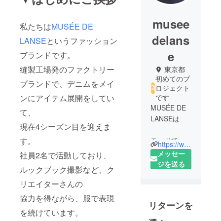
musee
私たちは
MUSÉE DE
delans
LANSE
というファッション
e
ブランドです。
縫製工場発のファクトリー
東京都
初めてのプ
ブランドで、デニムをメイ
ロジェクト
ンにアイテム展開をしてい
です
MUSÉE DE
て、
LANSEは
現在4シーズン目を迎えま
す。
モードでエ
https://www.museedelanse.com/
レガントな
メッセー
社員2名で活動しており、
デニムを中
ジを送る
ルックブック撮影など、ク
心に展開し
リエイターさんの
ています。
協力を得ながら、服で表現
リターンを
既存のデニ
を続けています。
ムにとらわ