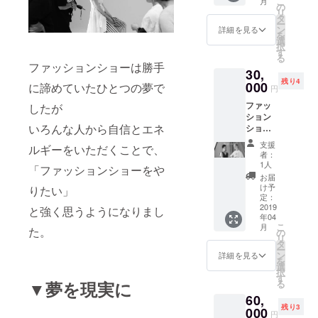
こ
月
筆デザ
の
リ
イン画
タ
ー
原画(額
ン
詳細を見る
を
入) ＊
選
択
トート
す
る
バッグ
ファッションショーは勝手
30,
の刺繍
残り4
のカ
000
に諦めていたひとつの夢で
円
ラーは
ファッ
したが
オプ
ション
ション
いろんな人から自信とエネ
ショー
で選べ
へのご
ます。
支援
ルギーをいただくことで、
招待
者：
+トート
1人
「ファッションショーをや
バッグ
お届
+ステッ
け予
りたい」
カー
定：
+アーカ
2019
と強く思うようになりまし
年04
イブ/サ
こ
月
た。
ンプル
の
リ
+デザイ
タ
ー
ナー直
ン
詳細を見る
を
筆デザ
選
択
イン画
す
▼夢を現実に
る
原画(額
60,
入) +デ
残り3
ザイン
000
円