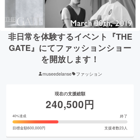
非日常を体験するイベント『THE
GATE』にてファッションショー
を開放します！
museedelanse
ファッション
現在の支援総額
240,500
円
終了
40
%達成
目標金額
600,000
円
支援者数
23
人