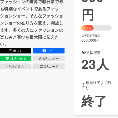
ファッションの世界で非日常で最
円
も特別なイベントであるファッ
まちづくり・地域活性化
ションショー。そんなファッショ
ンショーの在り方を変え、開放し
CAMPFIRE for Social Good
CAMPFIRE Creation
40%
ます。多くの人にファッションの
CAMPFIREふるさと納税
machi-ya
コミュニティ
目標金額は
楽しみと喜びを最大限に伝えた
600,000円
い。
ポスト
シェア
支援者数
23
人
LINEで送る
URLコピー
埋め込み
QRコード
募集終了まで残
り
終了