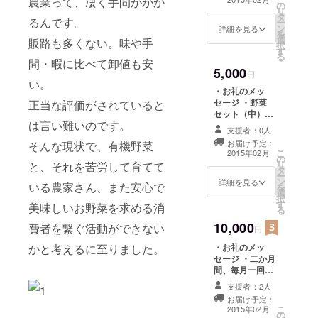
農業って、凄く手間がかか
の
リ
タ
るんです。
ー
ン
詳細を見る
を
選
販路も多くない。味や手
択
す
る
間・暇に比べて卸値も安
5,000
円
い。
・お礼のメッ
セージ ・野菜
正当な評価がされていると
セット（中）を
は言い難いのです。
お送り致しま
支援者：0人
す。
お届け予定：
そんな現状で、有機野菜
こ
2015年02月
の
リ
と、それを苦労して育てて
タ
ー
ン
詳細を見る
いる農家さん、また安心で
を
選
択
す
美味しいお野菜を求める消
る
10,000
費者を繋ぐ活動ができない
円
かと考えるに至りました。
・お礼のメッ
セージ ・二か月
間、毎月一回野
菜セット（中）
支援者：2人
をお送り致しま
お届け予定：
す。
こ
2015年02月
の