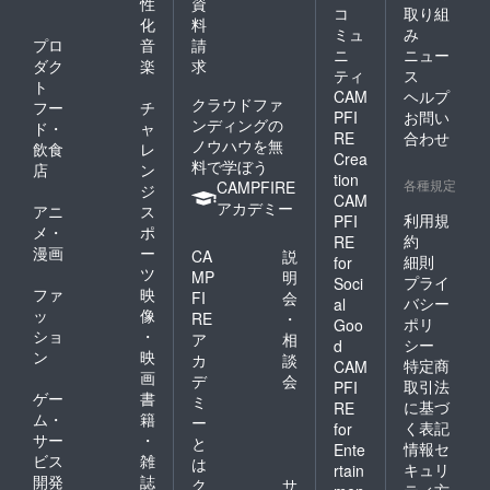
性
資
コ
取り組
化
料
ミュ
み
プロ
音
請
ニ
ニュー
ダク
楽
求
ティ
ス
ト
CAM
ヘルプ
クラウドファ
フー
チ
PFI
お問い
ンディングの
ド・
ャ
RE
合わせ
ノウハウを無
飲食
レ
Crea
料で学ぼう
店
ン
tion
各種規定
CAMPFIRE
ジ
CAM
アカデミー
アニ
ス
利用規
PFI
メ・
ポ
約
RE
漫画
ー
CA
説
細則
for
ツ
MP
明
プライ
Soci
ファ
映
FI
会
バシー
al
ッ
像
RE
・
ポリ
Goo
ショ
・
ア
相
シー
d
ン
映
カ
談
特定商
CAM
画
デ
会
取引法
PFI
ゲー
書
ミ
に基づ
RE
ム・
籍
ー
く表記
for
サー
・
と
情報セ
Ente
ビス
雑
は
キュリ
rtain
開発
誌
ク
サ