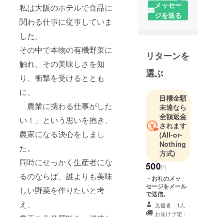
流通販売を
メッセー
私は大阪のホテルで食品に
行っていま
ジを送る
関わる仕事に従事していま
す。
した。
また猫好き
が高じて、
その中で本物の有機野菜に
リターンを
地域猫運動
触れ、その美味しさを知
を推進する
選ぶ
り、衝撃を受けるととも
「ねこがい
る日常」と
に、
目標金額
いうボラン
「農業に携わる仕事がした
未達なら
ティア団体
全額返金
い！」という思いを抱き、
を主宰して
されます
おり、捨て
農家になる決心をしまし
(All-or-
猫の保護と
Nothing
た。
譲渡活動を
方式)
同時にせっかく生産者にな
行っていま
500
円
す。
るのならば、誰よりも美味
・お礼のメッ
セージをメール
しい野菜を作りたいと考
で送信。
え、
支援者：1人
お届け予定：