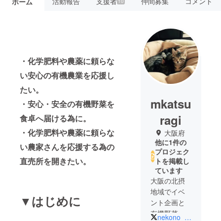
活動報告
支援者
仲間募集
コメント
ホーム
10
・化学肥料や農薬に頼らな
い安心の有機農業を応援し
たい。
mkatsu
・安心・安全の有機野菜を
ragi
食卓へ届ける為に。
・化学肥料や農薬に頼らな
大阪府
他に1件の
い農家さんを応援する為の
プロジェク
直売所を開きたい。
トを掲載し
ています
大阪の北摂
地域でイベ
▼はじめに
ント企画と
有機野菜の
nekono_kimochi1