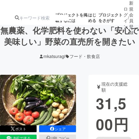
新
ロ
規
グ
会
プロジェクトを掲
はじ
プロジェクト
/
載するには
める
をさがす
イ
員
ン
登
無農薬、化学肥料を使わない「安心で
録
美味しい」野菜の直売所を開きたい
人気のプロ
注目のリ
注目の新着プロ
募集終了が近いプ
もうすぐ公開
mkatsuragi
フード・飲食店
ジェクト
ターン
ジェクト
ロジェクト
されます
アート・写真
音楽
現在の支援総
額
31,5
テクノロジー・ガジェット
ゲーム・サ
00
円
映像・映画
書籍・雑誌
ポスト
シェア
ビジネス・起業
チャレンジ
LINEで送る
URLコピー