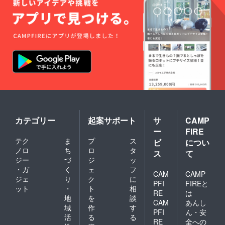
カテゴリー
起案サポート
サ
CAMP
ー
FIRE
テク
ま
プ
ス
ビ
につい
ノロ
ち
ロ
タ
ス
て
ジー
づ
ジ
ッ
・ガ
く
ェ
フ
CAM
CAMP
ジェ
り
ク
に
PFI
FIREと
ット
・
ト
相
RE
は
地
を
談
CAM
あんし
域
作
す
PFI
ん・安
活
る
る
RE
全への