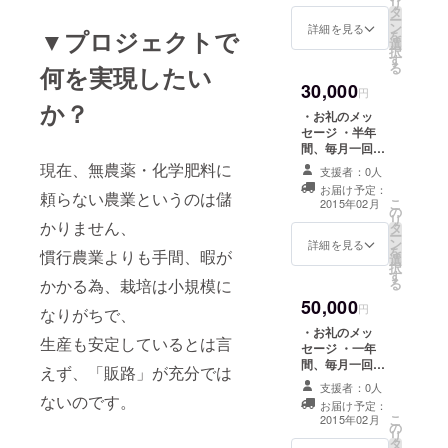
リ
タ
ー
ン
詳細を見る
▼プロジェクトで
を
選
択
す
る
何を実現したい
30,000
円
か？
・お礼のメッ
セージ ・半年
間、毎月一回野
菜セット（中）
現在、無農薬・化学肥料に
支援者：0人
をお送り致しま
お届け予定：
頼らない農業というのは儲
す。
こ
2015年02月
の
リ
かりません、
タ
ー
ン
詳細を見る
を
慣行農業よりも手間、暇が
選
択
す
かかる為、栽培は小規模に
る
50,000
円
なりがちで、
・お礼のメッ
生産も安定しているとは言
セージ ・一年
間、毎月一回野
えず、「販路」が充分では
菜セット（中）
支援者：0人
をお送り致しま
ないのです。
お届け予定：
す。
こ
2015年02月
の
リ
タ