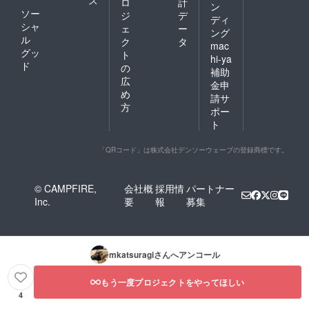
ス
ロ
計
ン
ソー
ジ
デ
ディ
シャ
ェ
ー
ング
ル
ク
タ
mac
グッ
ト
hi-ya
ド
の
補助
広
金申
め
請サ
方
ポー
ト
「QRコード」は株式会社デンソーウェーブの登録商標です。
© CAMPFIRE,
会社概
採用情
パートナー
Inc.
要
報
募集
mkatsuragi
さんへアンコール
もう一度プロジェクトをやってほしい
4