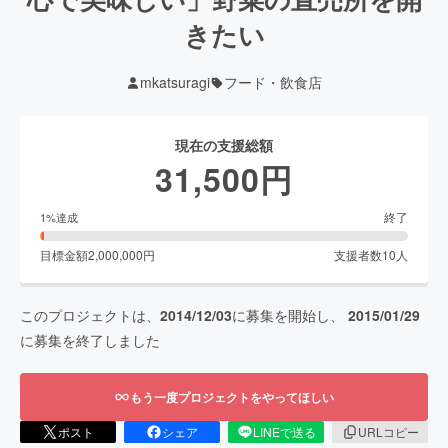
きたい
mkatsuragi
フード・飲食店
現在の支援総額
31,500
円
終了
1
%達成
目標金額
2,000,000
円
支援者数
10
人
このプロジェクトは、
2014/12/03
に募集を開始し、
2015/01/29
に募集を終了しました
もう一度プロジェクトをやってほしい
ポスト
シェア
LINEで送る
URLコピー