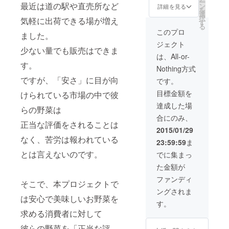
ー
最近は道の駅や直売所など
ン
詳細を見る
を
選
択
気軽に出荷できる場が増え
す
る
このプロ
ました。
ジェクト
少ない量でも販売はできま
は、All-or-
す。
Nothing方式
ですが、「安さ」に目が向
です。
目標金額を
けられている市場の中で彼
達成した場
らの野菜は
合にのみ、
正当な評価をされることは
2015/01/29
なく、苦労は報われている
23:59:59
ま
とは言えないのです。
でに集まっ
た金額が
ファンディ
そこで、本プロジェクトで
ングされま
は安心で美味しいお野菜を
す。
求める消費者に対して
彼らの野菜を「正当な評