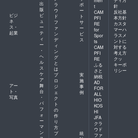
ティ方
men
出
ラ
ポ
針
t
版
ウ
ー
反社基
CAM
ビジ
ビ
ド
ト
本方針
PFI
ネ
ュ
フ
サ
カスタ
RE
ス・
ー
ァ
ー
マーハ
for
起業
テ
ン
ビ
ラスメ
Spor
ィ
デ
ス
ントに
ts
ー
ィ
対する
CAM
・
ン
考え方
PFI
ヘ
グ
クッ
RE
ル
と
キーポ
ふる
ス
は
リシー
さと
ケ
プ
実
納税
ア
ロ
施
AD
アー
舞
ジ
事
FOR
ト・
台
ェ
例
ALL
写真
・
ク
HIO
パ
ト
KOS
フ
の
HI
ォ
作
JFA
ー
り
クラ
マ
方
ウド
ン
プ
統
ファ