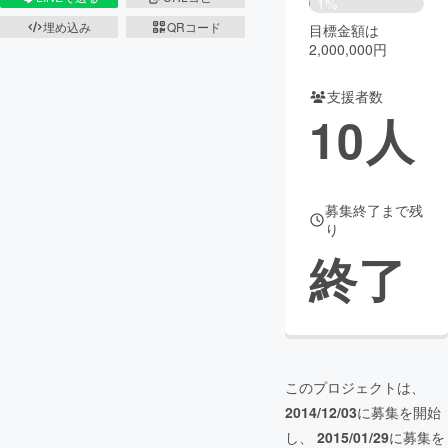
1%
埋め込み
QRコード
目標金額は
まちづくり・地域活性化
2,000,000円
支援者数
CAMPFIRE for Social Good
CAMPFIRE Creation
10
人
CAMPFIREふるさと納税
machi-ya
コミュニティ
募集終了まで残
り
終了
このプロジェクトは、
2014/12/03
に募集を開始
し、
2015/01/29
に募集を