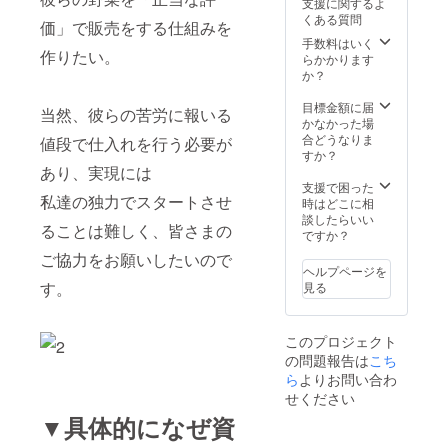
支援に関するよ
くある質問
価」で販売をする仕組みを
手数料はいく
作りたい。
らかかります
か？
目標金額に届
当然、彼らの苦労に報いる
かなかった場
合どうなりま
値段で仕入れを行う必要が
すか？
あり、実現には
支援で困った
私達の独力でスタートさせ
時はどこに相
談したらいい
ることは難しく、皆さまの
ですか？
ご協力をお願いしたいので
ヘルプページを
す。
見る
このプロジェクト
の問題報告は
こち
ら
よりお問い合わ
せください
▼具体的になぜ資