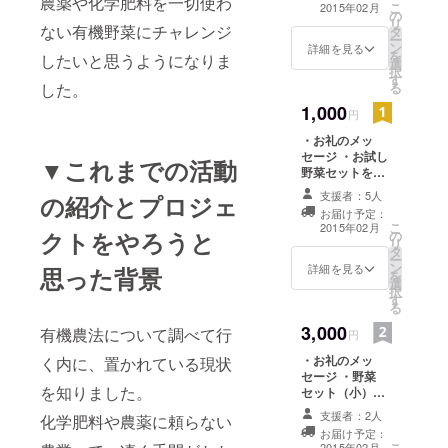
農薬や化学肥料を一切使わ
こ
2015年02月
の
リ
ない有機野菜にチャレンジ
タ
ー
ン
詳細を見る
を
したいと思うようになりま
選
択
す
した。
る
1,000
円
・お礼のメッ
セージ ・お試し
▼これまでの活動
野菜セットをお
送り致します。
支援者：5人
の紹介とプロジェ
お届け予定：
こ
2015年02月
クトをやろうと
の
リ
タ
ー
ン
詳細を見る
思った背景
を
選
択
す
る
3,000
有機農法について調べて行
円
・お礼のメッ
く内に、置かれている現状
セージ ・野菜
を知りました。
セット（小）を
お送り致しま
支援者：2人
化学肥料や農薬に頼らない
す。
お届け予定：
こ
2015年02月