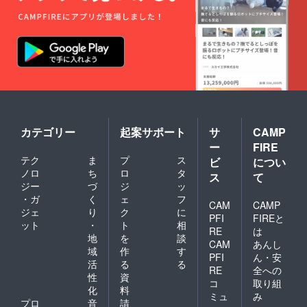
カテゴリー
起案サポート
サ
CAMP
ー
FIRE
テク
ま
プ
ス
ビ
につい
ノロ
ち
ロ
タ
ス
て
ジー
づ
ジ
ッ
・ガ
く
ェ
フ
CAM
CAMP
ジェ
り
ク
に
PFI
FIREと
ット
・
ト
相
RE
は
地
を
談
CAM
あんし
域
作
す
PFI
ん・安
活
る
る
RE
全への
性
資
コ
取り組
化
料
ミュ
み
プロ
音
請