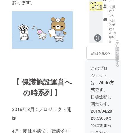
おります。
リジナ
支援
ルポス
者：
トカー
0人
ド、オ
お届
リジナ
け予
ルマグ
定：
カッ
2019
年06
プ、オ
こ
月
リジナ
の
リ
ルバッ
タ
ー
グ、オ
ン
詳細を見る
を
リジナ
選
択
ルマフ
す
る
ラータ
このプロ
オル、
ジェクト
オリジ
【 保護施設運営へ
ナルタ
は、
All-In方
ンブ
式
です。
の時系列 】
ラー、
オリジ
目標金額に
ナル缶
関わらず、
バッ
2019年3月 : プロジェクト開
ジ、オ
2019/04/29
リジナ
始
23:59:59
ま
ルキー
ホル
でに集まっ
ダー
4月 : 団体を設立、建設会社
た金額が