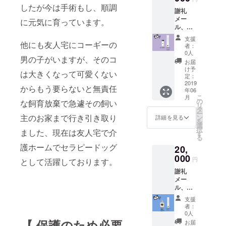
したが今は手術もし、順調
謝礼
メー
に元気に育っています。
ル、オ
リジナ
支援
ルタン
他にも友人宅にコーギーの
者：
ブ
0人
男の子がいますが、そのコ
ラー、
お届
オリジ
け予
は大きくなって可愛くない
ナルマ
定：
フラー
2019
からもう要らないと無責任
年06
タオル
こ
月
の
な飼育放棄で急遽その飼い
リ
タ
ー
主のお家まで行き引き取り
ン
詳細を見る
を
選
択
ました、現在は友人宅で介
す
る
護ホームでセラピードッグ
20,
000
円
として活躍しております。
謝礼
メー
ル、オ
リジナ
支援
ルポス
者：
トカー
0人
ド、オ
【 保護のため必要
お届