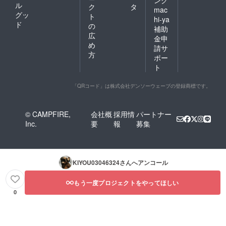
ング
ル
ク
タ
mac
グッ
ト
hi-ya
ド
の
補助
広
金申
め
請サ
方
ポー
ト
「QRコード」は株式会社デンソーウェーブの登録商標です。
© CAMPFIRE,
会社概
採用情
パートナー
Inc.
要
報
募集
KIYOU03046324
さんへアンコール
もう一度プロジェクトをやってほしい
0