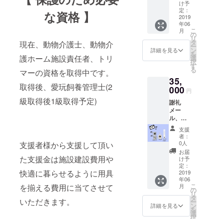
リジナ
け予
ルバッ
定：
な資格 】
グ、オ
2019
年06
リジナ
こ
月
ルマフ
の
リ
ラータ
タ
現在、動物介護士、動物介
ー
オル
ン
詳細を見る
を
護ホーム施設責任者、トリ
選
択
す
る
マーの資格を取得中です。
35,
取得後、愛玩飼養管理士(2
000
円
級取得後1級取得予定)
謝礼
メー
ル、オ
リジナ
支援
ルポス
者：
トカー
0人
支援者様から支援して頂い
ド、オ
お届
リジナ
た支援金は施設建設費用や
け予
ルマグ
定：
快適に暮らせるように用具
カッ
2019
年06
プ、オ
こ
を揃える費用に当てさせて
月
リジナ
の
リ
ルバッ
タ
いただきます。
ー
グ、オ
ン
詳細を見る
を
リジナ
選
択