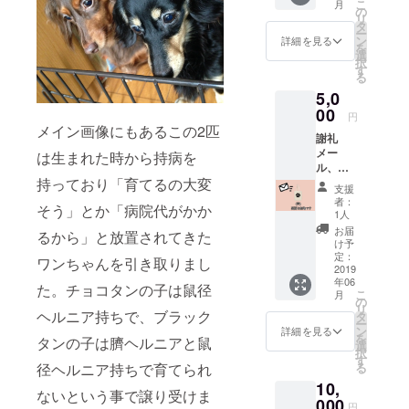
こ
月
の
リ
タ
ー
ン
詳細を見る
を
選
択
す
る
5,0
00
円
メイン画像にもあるこの2匹
謝礼
メー
は生まれた時から持病を
ル、オ
持っており「育てるの大変
リジナ
支援
ルバッ
者：
そう」とか「病院代がかか
グ
1人
お届
るから」と放置されてきた
け予
定：
ワンちゃんを引き取りまし
2019
年06
た。チョコタンの子は鼠径
こ
月
の
リ
ヘルニア持ちで、ブラック
タ
ー
ン
詳細を見る
を
タンの子は臍ヘルニアと鼠
選
択
す
径ヘルニア持ちで育てられ
る
10,
ないという事で譲り受けま
000
円