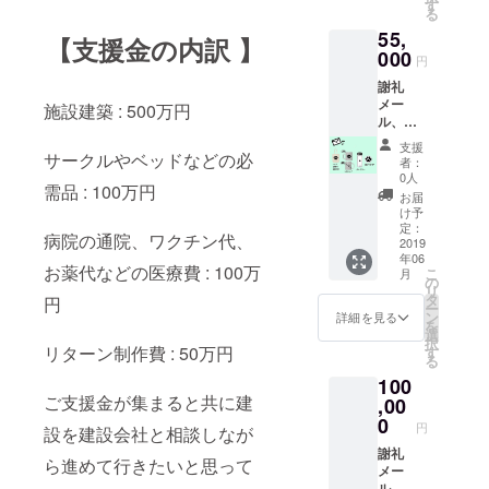
ルマフ
す
る
ラータ
55,
オル
【支援金の内訳 】
000
円
謝礼
メー
施設建築 : 500万円
ル、オ
リジナ
支援
ルポス
サークルやベッドなどの必
者：
トカー
0人
需品 : 100万円
ド、オ
お届
リジナ
け予
ルマグ
定：
病院の通院、ワクチン代、
カッ
2019
年06
プ、オ
お薬代などの医療費 : 100万
こ
月
リジナ
の
リ
ルバッ
タ
円
ー
グ、オ
ン
詳細を見る
を
リジナ
選
択
ルタン
リターン制作費 : 50万円
す
る
ブ
100
ラー、
ご支援金が集まると共に建
オリジ
,00
ナル缶
0
円
設を建設会社と相談しなが
バッジ
謝礼
ら進めて行きたいと思って
メー
ル、オ