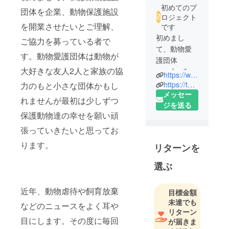
初めてのプ
団体を企業、動物保護施設
ロジェクト
を開業させたいとご理解、
です
初めまし
ご協力を募っている者で
て、動物愛
す。動物愛護団体は動物が
護団体
大好きな友人2人と家族の協
angelsmileで
https://www.instagram.com/angel_smile_304_6324
す！現在の
https://twitter.com/@angel_smile_304
力のもと小さな団体かもし
日本ではま
メッセー
れませんが最初は少しずつ
だまだ殺処
ジを送る
保護動物達の幸せを願い頑
分が行われ
ている行政
張っていきたいと思ってお
がたくさん
ります。
リターンを
あります。
そんな行政
選ぶ
や国が変わ
るよう、私
近年、動物虐待や飼育放棄
目標金額
たちが変え
未達でも
などのニュースをよく耳や
る必要もあ
リターン
ります。そ
目にします。その度に毎回
が届きま
のため、愛