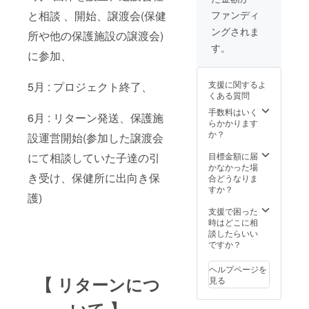
と相談 、開始、譲渡会(保健
ファンディ
ングされま
所や他の保護施設の譲渡会)
す。
に参加、
支援に関するよ
5月 : プロジェクト終了、
くある質問
手数料はいく
6月 : リターン発送、保護施
らかかります
か？
設運営開始(参加した譲渡会
にて相談していた子達の引
目標金額に届
かなかった場
き受け、保健所に出向き保
合どうなりま
すか？
護)
支援で困った
時はどこに相
談したらいい
ですか？
ヘルプページを
【 リターンにつ
見る
いて 】