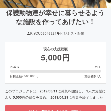
保護動物達が幸せに暮らせるよう
な施設を作ってあげたい！
KIYOU03046324
ビジネス・起業
現在の支援総額
5,000
円
終了
0
%達成
目標金額
7,500,000
円
支援者数
1
人
このプロジェクトは、
2019/03/11
に募集を開始し、
1
人の支援に
より
5,000
円の資金を集め、
2019/04/29
に募集を終了しました