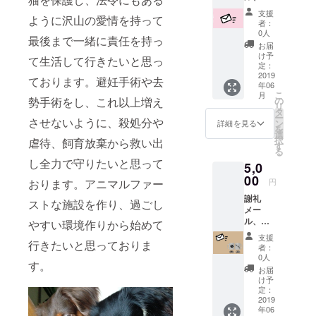
リジナ
支援
ように沢山の愛情を持って
ルポス
者：
トカー
0人
最後まで一緒に責任を持っ
ド
お届
け予
て生活して行きたいと思っ
定：
2019
ております。避妊手術や去
年06
こ
月
の
勢手術をし、これ以上増え
リ
タ
ー
させないように、殺処分や
ン
詳細を見る
を
選
択
虐待、飼育放棄から救い出
す
る
し全力で守りたいと思って
5,0
00
円
おります。アニマルファー
謝礼
ストな施設を作り、過ごし
メー
ル、オ
やすい環境作りから始めて
リジナ
支援
ルマグ
行きたいと思っておりま
者：
カップ
0人
す。
お届
け予
定：
2019
年06