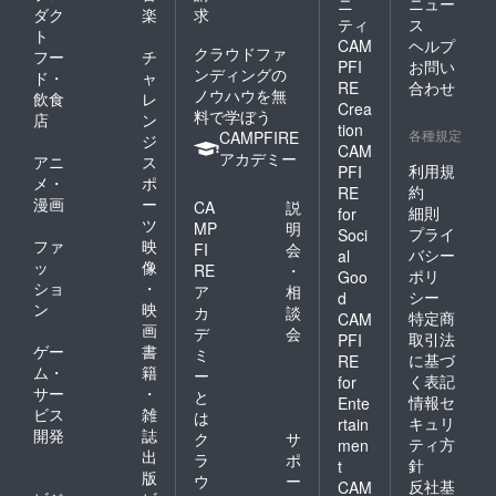
ニ
ニュー
ダク
楽
求
ティ
ス
ト
CAM
ヘルプ
クラウドファ
フー
チ
PFI
お問い
ンディングの
ド・
ャ
RE
合わせ
ノウハウを無
飲食
レ
Crea
料で学ぼう
店
ン
tion
各種規定
CAMPFIRE
ジ
CAM
アカデミー
アニ
ス
利用規
PFI
メ・
ポ
約
RE
漫画
ー
CA
説
細則
for
ツ
MP
明
プライ
Soci
ファ
映
FI
会
バシー
al
ッ
像
RE
・
ポリ
Goo
ショ
・
ア
相
シー
d
ン
映
カ
談
特定商
CAM
画
デ
会
取引法
PFI
ゲー
書
ミ
に基づ
RE
ム・
籍
ー
く表記
for
サー
・
と
情報セ
Ente
ビス
雑
は
キュリ
rtain
開発
誌
ク
サ
ティ方
men
出
ラ
ポ
針
t
版
ウ
ー
反社基
CAM