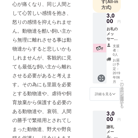
す
(All-in
心が痛くなり、同じ人間と
護施設を建
方式)
して心苦しい感情を抱き、
設し保護動
3,0
物たちを助
00
怒りの感情を抑えられませ
円
けたいと
お礼の
ん。動物達を酷い飼い主か
思っており
メッ
セージ
ら無理に離れさせる事は動
ます！よろ
をメー
支援
しくお願い
物達からすると悲しいかも
ルにて
者：
お送り
します！
0人
しれませんが、客観的に見
いたし
お届
ます！
け予
ても最低な飼い主から離れ
定：
2019
させる必要があると考えま
年06
こ
月
す。その為にも里親を必要
の
リ
タ
ー
とする動物達や、虐待や飼
ン
詳細を見る
を
選
択
育放棄から保護する必要の
す
る
ある動物達や、衰弱、人間
3,0
00
の勝手で繁殖用とされてし
円
謝礼
まった動物達、野犬や野良
メー
ル、オ
猫を保護し、法令にもある