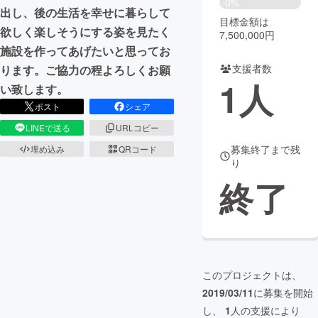
0%
出し、後の生活を幸せに暮らして
目標金額は
まちづくり・地域活性化
欲しく楽しそうにする姿を見たく
7,500,000円
施設を作ってあげたいと思ってお
支援者数
ります。ご協力の程よろしくお願
CAMPFIRE for Social Good
CAMPFIRE Creation
1
人
い致します。
CAMPFIREふるさと納税
machi-ya
コミュニティ
ポスト
シェア
LINEで送る
URLコピー
募集終了まで残
埋め込み
QRコード
り
終了
このプロジェクトは、
2019/03/11
に募集を開始
し、
1
人の支援により