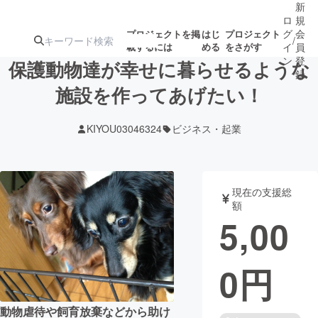
新
ロ
規
グ
会
プロジェクトを掲
はじ
プロジェクト
/
載するには
める
をさがす
イ
員
ン
登
保護動物達が幸せに暮らせるような
録
施設を作ってあげたい！
人気のプロ
注目のリ
注目の新着プロ
募集終了が近いプ
もうすぐ公開
KIYOU03046324
ビジネス・起業
ジェクト
ターン
ジェクト
ロジェクト
されます
アート・写真
音楽
現在の支援総
額
5,00
テクノロジー・ガジェット
ゲーム・サ
0
円
映像・映画
書籍・雑誌
ビジネス・起業
チャレンジ
動物虐待や飼育放棄などから助け