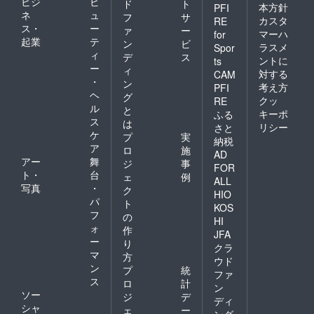
ビジ
ビ
ド
ト
本方針
PFI
ネ
ュ
フ
サ
カスタ
RE
ス・
ー
ァ
ー
マーハ
for
起業
テ
ン
ビ
ラスメ
Spor
ィ
デ
ス
ントに
ts
ー
ィ
対する
CAM
・
ン
考え方
PFI
ヘ
グ
クッ
RE
ル
と
キーポ
ふる
ス
は
リシー
さと
ケ
プ
実
納税
ア
ロ
施
AD
アー
舞
ジ
事
FOR
ト・
台
ェ
例
ALL
写真
・
ク
HIO
パ
ト
KOS
フ
の
HI
ォ
作
JFA
ー
り
クラ
マ
方
ウド
ン
プ
統
ファ
ス
ロ
計
ン
ソー
ジ
デ
ディ
シャ
ェ
ー