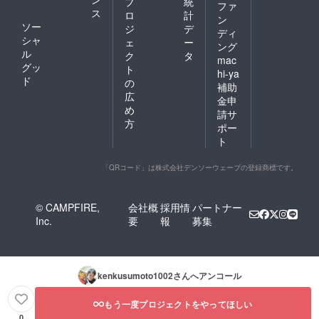
プ
統
ファ
ス
ロ
計
ン
ソー
ジ
デ
ディ
シャ
ェ
ー
ング
ル
ク
タ
mac
グッ
ト
hi-ya
ド
の
補助
広
金申
め
請サ
方
ポー
ト
「QRコード」は株式会社デンソーウェーブの登録商標です。
© CAMPFIRE,
会社概
採用情
パートナー
Inc.
要
報
募集
kenkusumoto1002
さんへアンコール
もう一度プロジェクトをやってほしい
0