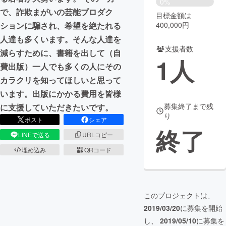
0%
で、詐欺まがいの芸能プロダク
目標金額は
まちづくり・地域活性化
400,000円
ションに騙され、希望を絶たれる
人達も多くいます。そんな人達を
支援者数
CAMPFIRE for Social Good
CAMPFIRE Creation
減らすために、書籍を出して（自
1
人
CAMPFIREふるさと納税
machi-ya
コミュニティ
費出版）一人でも多くの人にその
カラクリを知ってほしいと思って
います。出版にかかる費用を皆様
募集終了まで残
に支援していただきたいです。
り
ポスト
シェア
終了
LINEで送る
URLコピー
埋め込み
QRコード
このプロジェクトは、
2019/03/20
に募集を開始
し、
2019/05/10
に募集を