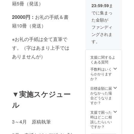
籍5冊（発送）
23:59:59
ま
でに集まっ
20000円：
お礼の手紙＆書
た金額が
籍10冊（発送）
ファンディ
ングされま
※お礼の手紙は全て直筆で
す。
す。（字はあまり上手では
ありませんが）
支援に関するよ
くある質問
手数料はいく
らかかります
か？
目標金額に届
▼実施スケジュー
かなかった場
合どうなりま
ル
すか？
支援で困った
時はどこに相
3～4月 原稿執筆
談したらいい
ですか？