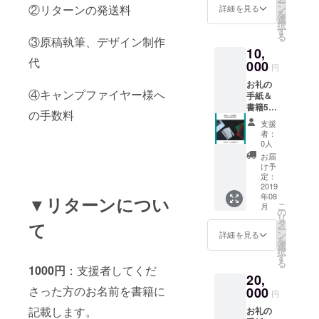
ー
手紙は
ン
②リターンの発送料
詳細を見る
を
直筆で
選
択
す。
す
る
③原稿執筆、デザイン制作
10,
代
000
円
お礼の
④キャンプファイヤー様へ
手紙＆
書籍5
の手数料
冊。 完
支援
成した
者：
書籍を5
0人
冊お送
お届
りしま
け予
す。友
定：
人など
2019
年08
に配り
▼リターンについ
こ
月
たいと
の
リ
いう方
タ
て
ー
はこち
ン
詳細を見る
を
らをご
選
択
利用く
す
る
ださ
1000円
：支援者してくだ
20,
い。 ※
お礼の
さった方のお名前を書籍に
000
円
手紙は
記載します。
お礼の
全て直