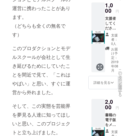
いた経験を
1,0
備考欄
運営に携わったことがあり
持つ。「人
にご希
00
円
望のお
生どうにで
ます。
支援者
名前を
もなる」と
してく
ご記入
（どちらも全くの無名で
ださっ
いうことを
くださ
た方の
い。）
す）
若い人たち
支援
プロ
者：
に伝えた
ジェク
0人
トや活
このプロダクションとモデ
い。
お届
動・事
け予
ルスクールが会社として生
業を
定：
SNSで
2019
き延びるためにしていたこ
年08
シェア
こ
月
させて
の
とを間近で見て、「これは
リ
いただ
タ
ー
きま
ン
詳細を見る
やばい」と思い、すぐに運
を
す。
選
択
営から外れました。
す
る
2,0
そして、この実態を芸能界
00
円
を夢見る人達に知ってほし
書籍の
電子版
いと思い、このプロジェク
をメー
ルにて
トと立ち上げました。
支援
お送り
者：