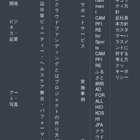
rtain
開発
誌
ク
サ
ティ方
men
出
ラ
ポ
針
t
版
ウ
ー
反社基
CAM
ビジ
ビ
ド
ト
本方針
PFI
ネ
ュ
フ
サ
カスタ
RE
ス・
ー
ァ
ー
マーハ
for
起業
テ
ン
ビ
ラスメ
Spor
ィ
デ
ス
ントに
ts
ー
ィ
対する
CAM
・
ン
考え方
PFI
ヘ
グ
クッ
RE
ル
と
キーポ
ふる
ス
は
リシー
さと
ケ
プ
実
納税
ア
ロ
施
AD
アー
舞
ジ
事
FOR
ト・
台
ェ
例
ALL
写真
・
ク
HIO
パ
ト
KOS
フ
の
HI
ォ
作
JFA
ー
り
クラ
マ
方
ウド
ン