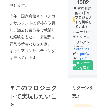
1002
申します。
神奈川県
他に1件の
昨年、国家資格キャリアコ
プロジェク
トを掲載し
ンサルタントの資格を取得
ています
し、過去に芸能界で就業し
元ニートの
た経験をもとに、芸能界を
キャリアコ
ンサルタン
夢見る若者たちを対象に
トです。
olion_kusumoto
キャリアコンサルティング
ちゃんと、
https://www.olion.gifts/
を行っています。
国家資格
https://careerconsultant.mhlw.go.jp/search/Matching/CareerDetail?e=1701b29f160d547fdd30f344fb9e6b6b
メッセー
キャリアコ
ジを送る
ンサルタン
トを取得し
ています。
長崎市出
▼このプロジェク
リターンを
身。1990年
トで実現したいこ
10月2日生ま
選ぶ
れ。高校卒
と
業後、華の