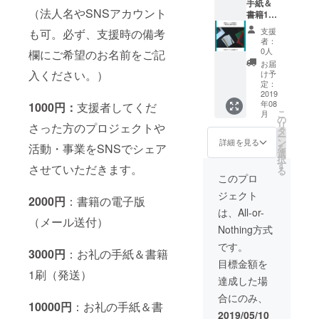
手紙＆
筆です
（法人名やSNSアカウント
書籍10
冊。 さ
支援
も可。必ず、支援時の備考
らに多
者：
くの友
0人
欄にご希望のお名前をご記
人に配
お届
りたい
入ください。）
け予
という
定：
方はこ
2019
年08
ちらを
1000円：
支援者してくだ
こ
月
ご利用
の
リ
さった方のプロジェクトや
くださ
タ
ー
い。 ※
ン
詳細を見る
活動・事業をSNSでシェア
を
お礼の
選
択
手紙は
す
させていただきます。
る
全て直
このプロ
筆です
ジェクト
2000円
：書籍の電子版
は、All-or-
（メール送付）
Nothing方式
です。
3000円
：お礼の手紙＆書籍
目標金額を
1刷（発送）
達成した場
合にのみ、
10000円
：お礼の手紙＆書
2019/05/10