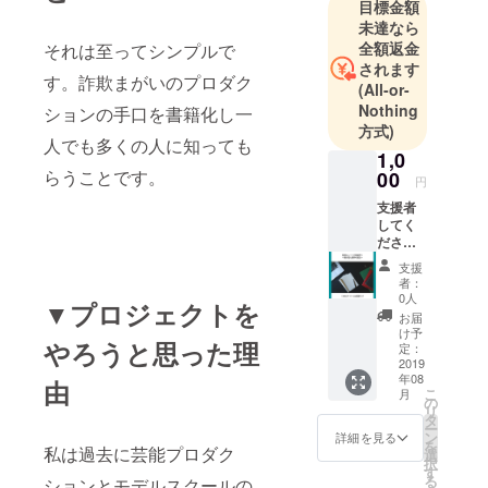
目標金額
キャンパス
未達なら
ライフを送
全額返金
それは至ってシンプルで
るのかと思
されます
す。詐欺まがいのプロダク
いきやニー
(All-or-
Nothing
ト生活に突
ションの手口を書籍化し一
方式)
入。19歳で
人でも多くの人に知っても
1,0
人生を絶望
らうことです。
00
していた
円
が、その後
支援者
してく
上京し芸能
ださっ
界でスタッ
た方の
支援
お名前
フとして働
者：
を書籍
0人
くことにな
▼プロジェクトを
に記載
お届
る。24歳の
しま
け予
やろうと思った理
す。
定：
ときには、
（法人
2019
国民的アイ
年08
名や
由
こ
月
ドルグルー
SNSア
の
リ
カウン
タ
プ（現在は
ー
トも
ン
詳細を見る
解散）と同
を
可。必
私は過去に芸能プロダク
選
択
ず、支
じ現場で働
す
る
ションとモデルスクールの
援時の