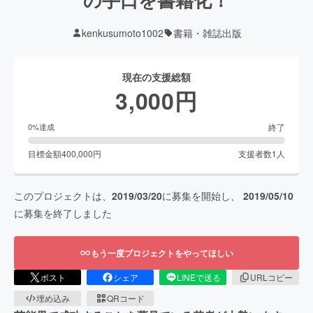
kenkusumoto1002
書籍・雑誌出版
現在の支援総額
3,000
円
終了
0
%達成
目標金額
400,000
円
支援者数
1
人
このプロジェクトは、
2019/03/20
に募集を開始し、
2019/05/10
に募集を終了しました
もう一度プロジェクトをやってほしい
ポスト
シェア
LINEで送る
URLコピー
埋め込み
QRコード