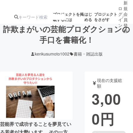
新
ロ
規
グ
会
プロジェクトを掲
はじ
プロジェクト
/
載するには
める
をさがす
イ
員
ン
登
詐欺まがいの芸能プロダクションの
録
手口を書籍化！
人気のプロ
注目のリ
注目の新着プロ
募集終了が近いプ
もうすぐ公開
kenkusumoto1002
書籍・雑誌出版
ジェクト
ターン
ジェクト
ロジェクト
されます
アート・写真
音楽
現在の支援総
額
3,00
テクノロジー・ガジェット
ゲーム・サ
0
円
映像・映画
書籍・雑誌
芸能界で成功することを夢見てい
ビジネス・起業
チャレンジ
る若者が大勢います。 その一方