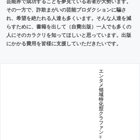
芸能界で成功することを夢見ている若者が大勢います。
その一方で、詐欺まがいの芸能プロダクションに騙さ
れ、希望を絶たれる人達も多くいます。そんな人達を減
らすために、書籍を出して（自費出版）一人でも多くの
人にそのカラクリを知ってほしいと思っています。出版
にかかる費用を皆様に支援していただきたいです。
エ
ン
タ
メ
領
域
特
化
型
ク
ラ
フ
ァ
ン
手