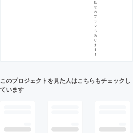
任
せ
の
プ
ラ
ン
も
あ
り
ま
す
！
このプロジェクトを見た人はこちらもチェックし
ています