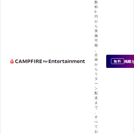
数
料
0
円
か
ら
実
施
可
能
。
企
画
掲載
無料
か
ら
リ
タ
ー
ン
配
送
ま
で
、
す
べ
て
お