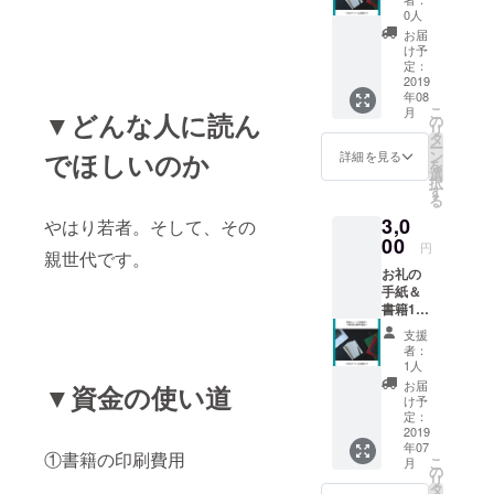
しま
0人
す！
お届
け予
定：
2019
年08
こ
月
▼どんな人に読ん
の
リ
タ
ー
ン
でほしいのか
詳細を見る
を
選
択
す
る
3,0
やはり若者。そして、その
00
円
親世代です。
お礼の
手紙＆
書籍1刷
（発
支援
送） 完
者：
成した
1人
書籍
お届
▼資金の使い道
（紙媒
け予
体）を
定：
お送り
2019
年07
いたし
①書籍の印刷費用
こ
月
ます。
の
リ
※お礼の
タ