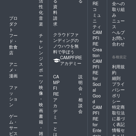
活
る
る
RE
全への
性
資
コ
取り組
化
料
ミュ
み
プロ
音
請
ニ
ニュー
ダク
楽
求
ティ
ス
ト
CAM
ヘルプ
クラウドファ
フー
チ
PFI
お問い
ンディングの
ド・
ャ
RE
合わせ
ノウハウを無
飲食
レ
Crea
料で学ぼう
店
ン
tion
各種規定
CAMPFIRE
ジ
CAM
アカデミー
アニ
ス
利用規
PFI
メ・
ポ
約
RE
漫画
ー
CA
説
細則
for
ツ
MP
明
プライ
Soci
ファ
映
FI
会
バシー
al
ッ
像
RE
・
ポリ
Goo
ショ
・
ア
相
シー
d
ン
映
カ
談
特定商
CAM
画
デ
会
取引法
PFI
ゲー
書
ミ
に基づ
RE
ム・
籍
ー
く表記
for
サー
・
と
情報セ
Ente
ビス
雑
は
キュリ