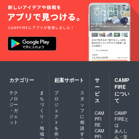
カテゴリー
起案サポート
サ
CAMP
ー
FIRE
テク
ま
プ
ス
ビ
につい
ノロ
ち
ロ
タ
ス
て
ジー
づ
ジ
ッ
・ガ
く
ェ
フ
CAM
CAMP
ジェ
り
ク
に
PFI
FIREと
ット
・
ト
相
RE
は
地
を
談
CAM
あんし
域
作
す
PFI
ん・安