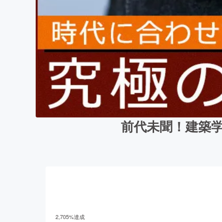
前代未聞！建築学と
2,705
%達成