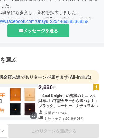
ました。
EC事業にも参入し、業務を拡大しました。
、クラウドファンディング事業にも参入し、主に海外
/www.facebook.com/Unsyu-225446938330839/
なる高品質電子製品を日本へ輸入し、日本のお客様
メッセージを送る
る。
を選ぶ
標金額未達でもリターンが届きます
(All-in方式)
2,880
円
「Soul Knight」の究極のミニマル
財布×1 ※下記カラーから選べます：
ブラック、コーヒー、ナチュラル、
オレンジ
支援者：624人
お届け予定：2019年06月
このリターンを選択する
る