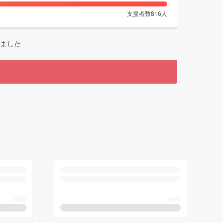
支援者数
816
人
ました