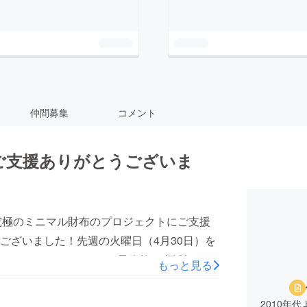
仲間募集
コメント
ご支援ありがとうございま
」の究極のミニマル財布のプロジェクトにご支援
ございました！先週の火曜日（4月30日）を
援頂くことができました。最終的な支援額は、
もっと見る
る2,705,885円となりました。想像を上回る
でいっぱいです。本当にありたとうございま
2010年