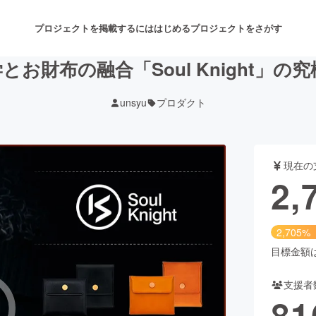
プロジェクトを掲載するには
はじめる
プロジェクトをさがす
お財布の融合「Soul Knight」
unsyu
プロダクト
注目のリターン
注目の新着プロジェクト
募集終了が近いプロジェクト
も
現在の
音楽
舞台・パフォーマンス
2,
ゲーム・サービス開発
フード・飲食店
2,705%
書籍・雑誌出版
アニメ・漫画
目標金額は1
支援者
チャレンジ
ビューティー・ヘルスケ
81