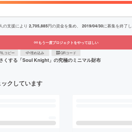
人の支援により
2,705,885
円の資金を集め、
2019/04/30
に募集を終了し
もう一度プロジェクトをやってほしい
RLコピー
埋め込み
QRコード
する「Soul Knight」の究極のミニマル財布
ェックしています