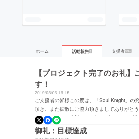
ホーム
支援者
活動報告
99+
2
【プロジェクト完了のお礼】
す！
2019/05/06 19:15
ご支援者の皆様この度は、「Soul Knight
頂き、また拡散にご協力頂きましてありがとう
もちまして、お蔭様で816人もの方々にご支
目標の100,000円に対して2705%の達成率とな
御礼：目標達成
皆様からのご支援にスタッフ一同感謝の気持ち