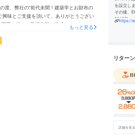
月に皆様の手元にお届けできるよう現在準備
を設立し
の度、弊社の”前代未聞！建築学とお財布の
その後、
できるように工場の職人さんと一緒に頑張り
布”にご興味とご支援を頂いて、ありがとうござい
2018年
https:/
す。引き続きよろしくお願いいたします。
10万円を超え、目標金額を達成しました。
から斬新
もっと見る
に紹介す
は20万円を超え、しかもまた増え続けていま
応援メッセージやシェアにご協力をいただい
当に本当にありがとうございます。今後とも
リターン
うに社員一同が誠心誠意努力してまいる所存
よろしくお願い申し上げます！雲集商事 社
目
詳細を見