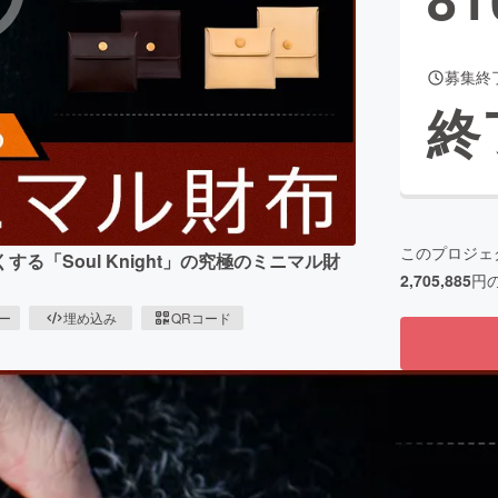
募集終
CAMPFIRE for Social Good
CAMPFIRE Creation
終
CAMPFIREふるさと納税
machi-ya
コミュニティ
このプロジェ
「Soul Knight」の究極のミニマル財
2,705,885
円
ピー
埋め込み
QRコード