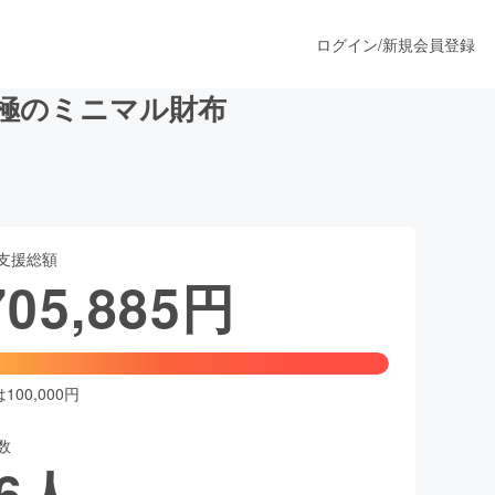
ログイン
/
新規会員登録
の究極のミニマル財布
うすぐ公開されます
支援総額
プロダクト
705,885
円
ファッション
スポーツ
00,000円
数
ア
ソーシャルグッド
6
人