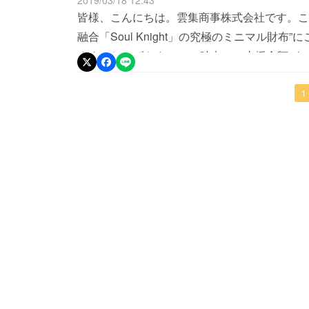
2019/03/18 12:43
す！！リターン商品に関しましては予定通り6
皆様、こんにちは。雲集商事株式会社です。こ
を進めております。引き続き良い商品をお届け
融合「Soul Knight」の究極のミニマル財
ます！また進捗を随時ご報告させていただきま
ます。おかげさまで、16時点で、支援金額が
unsyu スタッフ一同
尚、現時点では支援者が71名にも達し、金額
す。この全てはご支援をいただいている皆様、
1
たみなさまのおかげです。暖かいコメントも本
ご満足いただける高品質な商品を提供できるよ
でございます。今後、更なるのご拡散とご紹介
員一同