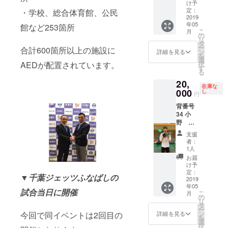
ズ
け予
定：
・学校、総合体育館、公民
2019
年05
館など253箇所
こ
月
の
リ
タ
ー
合計600箇所以上の施設に
ン
詳細を見る
を
選
択
AEDが配置されています。
す
る
20,
在庫な
000
し
円
背番号
34 小
野 龍
猛 選
支援
手 バス
者：
ケット
1人
シュー
お届
ズ
け予
定：
▼千葉ジェッツふなばしの
2019
年05
試合当日に開催
こ
月
の
リ
タ
ー
ン
今回で同イベントは2回目の
詳細を見る
を
選
択