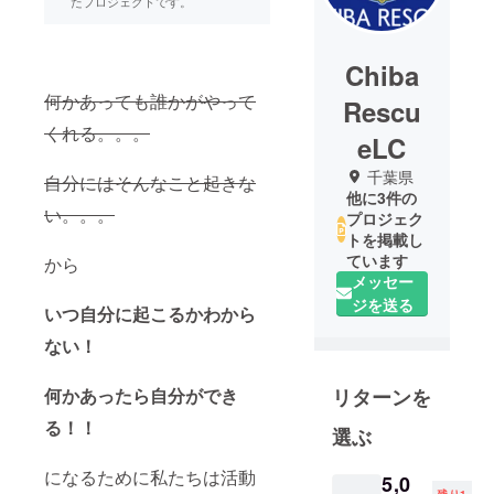
たプロジェクトです。
Chiba
何かあっても誰かがやって
Rescu
くれる。。。
eLC
千葉県
自分にはそんなこと起きな
他に3件の
い。。。
プロジェク
トを掲載し
ています
から
メッセー
ジを送る
いつ自分に起こるかわから
ない！
リターンを
何かあったら自分ができ
る！！
選ぶ
になるために私たちは活動
5,0
残り1