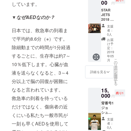
00
円
しています。
STAR
JETS
▼なぜAEDなのか？
2018 -
19
支援
SEASO
日本では、救急車の到着ま
者：
N
0人
ROOKI
で平均約8.6分（※）です。
お届
ES サイ
け予
除細動までの時間が1分経過
ン色紙
定：
2019
するごとに、生存率は約7～
年05
こ
月
の
10％低下します。心臓が血
リ
タ
ー
ン
液を送らなくなると、3～4
詳細を見る
を
選
択
分以上で脳の回復が困難に
す
る
なると言われています。
15,
残り1
000
円
救急車の到着を待っている
背番号1
だけではなく、傷病者の近
ジョ
シュ・
くにいる私たち一般市民が
ダンカ
支援
ン 選手
一刻も早くAEDを使用して
者：
ヘアバ
0人
ンド