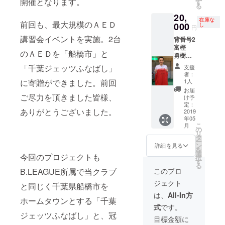
開催となります。
す
る
20,
在庫な
前回も、最大規模のＡＥＤ
000
し
円
講習会イベントを実施。2台
背番号2
富樫
のＡＥＤを「船橋市」と
勇樹
選手 ラ
「千葉ジェッツふなばし」
支援
ンニン
者：
グシャ
1人
に寄贈ができました。前回
ツ（Sサ
お届
イズ）
ご尽力を頂きました皆様、
け予
定：
ありがとうございました。
2019
年05
こ
月
の
リ
タ
ー
ン
詳細を見る
を
選
今回のプロジェクトも
択
す
る
このプロ
B.LEAGUE所属で当クラブ
ジェクト
と同じく千葉県船橋市を
は、
All-In方
ホームタウンとする「千葉
式
です。
ジェッツふなばし」と、冠
目標金額に