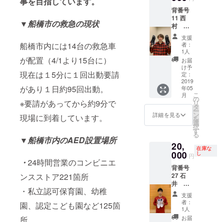
事を目指しています。
背番号
11 西
▼船橋市の救急の現状
村 文
男 選
支援
手 バス
者：
船橋市内には14台の救急車
ケット
1人
シュー
が配置（4/1より15台に）
お届
ズ
け予
現在は１5分に１回出動要請
定：
2019
があり１日約95回出動。
年05
こ
月
の
※要請があってから約9分で
リ
タ
ー
ン
詳細を見る
現場に到着しています。
を
選
択
す
る
▼船橋市内のAED設置場所
20,
在庫な
000
し
円
・
24時間営業のコンビニエ
背番号
27 石
ンスストア221箇所
井 講
・私立認可保育園、幼稚
祐 選
支援
手 バス
者：
園、認定こども園など125箇
ケット
1人
シュー
お届
所