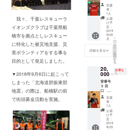
ジョー
支援
ンズ
者：
選手 ラ
1人
ンニン
我々、千葉レスキューラ
お届
グシャ
け予
ツ（2Ｘ
イオンズクラブは千葉県船
定：
Ｌサイ
2019
年05
橋市を拠点としレスキュー
ズ）
こ
月
の
リ
に特化した被災地支援、災
タ
ー
ン
詳細を見る
害ボランティアをする事を
を
選
択
す
目的として発足しました。
る
20,
在庫な
000
▼
2018年9月6日に起こって
し
円
背番号
しまった「北海道胆振東部
５ 田
地震」の際は、船橋駅の前
口 成
浩 選
支援
で街頭募金活動を実施。
手 バス
者：
ケット
1人
シュー
お届
ズ
け予
定：
2019
年05