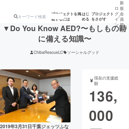
新
ロ
規
グ
会
プロジェクトを掲
はじ
プロジェクト
/
載するには
める
をさがす
イ
員
ン
登
▼Do You Know AED?〜もしもの時
録
に備える知識〜
人気のプロ
注目のリ
注目の新着プロ
募集終了が近いプ
もうすぐ公開
ChibaRescueLC
ソーシャルグッド
ジェクト
ターン
ジェクト
ロジェクト
されます
アート・写真
音楽
現在の支援総
額
136,
テクノロジー・ガジェット
ゲーム・サ
000
映像・映画
書籍・雑誌
ビジネス・起業
チャレンジ
2019年3月31日千葉ジェッツふな