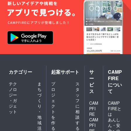
カテゴリー
起案サポート
サ
CAMP
ー
FIRE
テク
ま
プ
ス
ビ
につい
ノロ
ち
ロ
タ
ス
て
ジー
づ
ジ
ッ
・ガ
く
ェ
フ
CAM
CAMP
ジェ
り
ク
に
PFI
FIREと
ット
・
ト
相
RE
は
地
を
談
CAM
あんし
域
作
す
PFI
ん・安
活
る
る
RE
全への