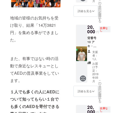
こ
月
の
リ
タ
ー
ン
詳細を見る
を
選
択
地域の皆様のお気持ちを受
す
る
け取り、結果「14万3821
20,
在庫な
000
し
円」を集める事ができまし
円
背番号
た。
10 ア
キ・
チェン
支援
バー
者：
また、有事ではない時の活
ス 選
1人
手 バス
お届
動で身近なレスキューとし
ケット
け予
シュー
定：
てAEDの普及事業をしてい
ズ
2019
年05
ます。
こ
月
の
リ
タ
ー
ン
１人でも多くの人にAEDに
詳細を見る
を
選
択
ついて知ってもらい１台で
す
る
も多くのAEDを寄付できる
20,
在庫な
000
し
円