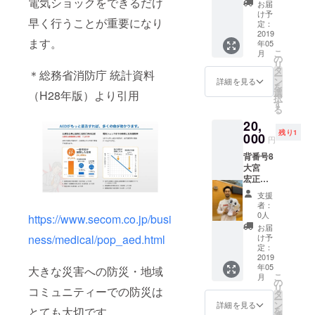
電気ショックをできるだけ
お届
け予
早く行うことが重要になり
定：
2019
ます。
年05
こ
月
の
リ
タ
＊総務省消防庁 統計資料
ー
ン
詳細を見る
を
選
（H28年版）より引用
択
す
る
20,
残り1
000
円
背番号8
大宮
宏正
選手 バ
支援
スケッ
者：
ト
0人
https://www.secom.co.jp/busi
シュー
お届
ズ
け予
ness/medical/pop_aed.html
定：
2019
年05
大きな災害への防災・地域
こ
月
の
リ
コミュニティーでの防災は
タ
ー
ン
詳細を見る
を
とても大切です。