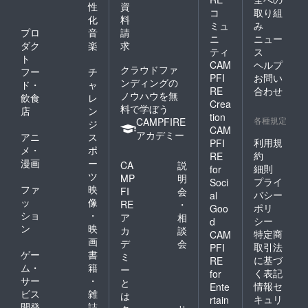
性
資
コ
取り組
化
料
ミュ
み
プロ
音
請
ニ
ニュー
ダク
楽
求
ティ
ス
ト
CAM
ヘルプ
クラウドファ
フー
チ
PFI
お問い
ンディングの
ド・
ャ
RE
合わせ
ノウハウを無
飲食
レ
Crea
料で学ぼう
店
ン
tion
各種規定
CAMPFIRE
ジ
CAM
アカデミー
アニ
ス
利用規
PFI
メ・
ポ
約
RE
漫画
ー
CA
説
細則
for
ツ
MP
明
プライ
Soci
ファ
映
FI
会
バシー
al
ッ
像
RE
・
ポリ
Goo
ショ
・
ア
相
シー
d
ン
映
カ
談
特定商
CAM
画
デ
会
取引法
PFI
ゲー
書
ミ
に基づ
RE
ム・
籍
ー
く表記
for
サー
・
と
情報セ
Ente
ビス
雑
は
キュリ
rtain
開発
誌