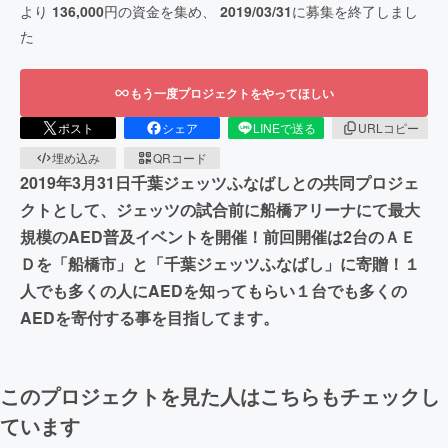
より
136,000
円の資金を集め、
2019/03/31
に募集を終了しまし
た
もう一度プロジェクトをやってほしい
ポスト
シェア
LINEで送る
URLコピー
埋め込み
QRコード
2019年3月31日千葉ジェッツふなばしとの共同プロジェ
クトとして、ジェッツの試合前に船橋アリーナにて最大
規模のAED普及イベントを開催！前回開催は2台のＡＥ
Ｄを「船橋市」と「千葉ジェッツふなばし」に寄贈！１
人でも多くの人にAEDを知ってもらい１台でも多くの
AEDを寄付する事を目指してます。
このプロジェクトを見た人はこちらもチェックし
ています