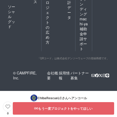
ス
ロ
計
ン
ソー
ジ
デ
ディ
シャ
ェ
ー
ング
ル
ク
タ
mac
グッ
ト
hi-ya
ド
の
補助
広
金申
め
請サ
方
ポー
ト
「QRコード」は株式会社デンソーウェーブの登録商標です。
© CAMPFIRE,
会社概
採用情
パートナー
Inc.
要
報
募集
ChibaRescueLC
さんへアンコール
もう一度プロジェクトをやってほしい
0