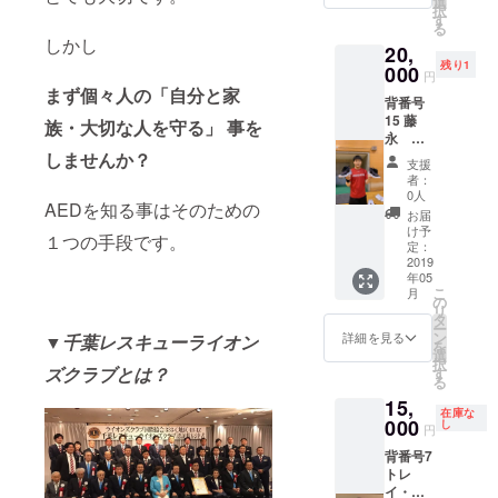
選
択
す
る
しかし
20,
残り1
000
円
まず個々人の「自分と家
背番号
15 藤
族・大切な人を守る」 事を
永 佳
昭 選
しませんか？
支援
手 バス
者：
ケット
0人
AEDを知る事はそのための
シュー
お届
ズ
け予
１つの手段です。
定：
2019
年05
こ
月
の
リ
タ
ー
ン
詳細を見る
▼千葉レスキューライオン
を
選
択
ズクラブとは？
す
る
15,
在庫な
000
し
円
背番号7
トレ
イ・