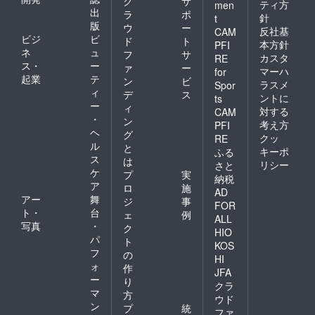
ク
サ
ティ方
men
出
ラ
ポ
針
t
版
ウ
ー
反社基
CAM
ビジ
ビ
ド
ト
本方針
PFI
ネ
ュ
フ
サ
カスタ
RE
ス・
ー
ァ
ー
マーハ
for
起業
テ
ン
ビ
ラスメ
Spor
ィ
デ
ス
ントに
ts
ー
ィ
対する
CAM
・
ン
考え方
PFI
ヘ
グ
クッ
RE
ル
と
キーポ
ふる
ス
は
リシー
さと
ケ
プ
実
納税
ア
ロ
施
AD
アー
舞
ジ
事
FOR
ト・
台
ェ
例
ALL
写真
・
ク
HIO
パ
ト
KOS
フ
の
HI
ォ
作
JFA
ー
り
クラ
マ
方
ウド
ン
プ
統
ファ