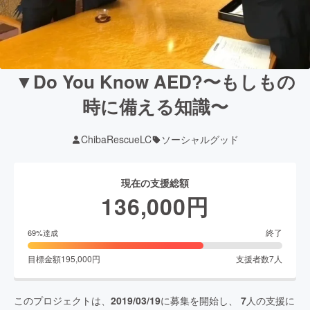
▼Do You Know AED?〜もしもの
時に備える知識〜
ChibaRescueLC
ソーシャルグッド
現在の支援総額
136,000
円
終了
69
%達成
目標金額
195,000
円
支援者数
7
人
このプロジェクトは、
2019/03/19
に募集を開始し、
7
人の支援に