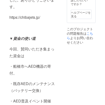
談したらいい
ですか？
す。
ヘルプページを
見る
https://chibajets.jp/
このプロジェクト
の問題報告は
こち
ら
よりお問い合わ
▼資金の使い道
せください
今回、賛同いただき集まっ
た資金は
・船橋市へAED機器の寄
付。
・既存AEDのメンテナンス
（バッテリー交換）
・AED普及イベント開催