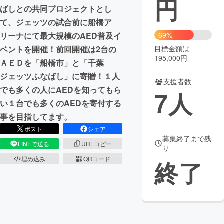
円
ばしとの共同プロジェクトとし
まちづくり・地域活性化
て、ジェッツの試合前に船橋ア
リーナにて最大規模のAED普及イ
69%
ベントを開催！前回開催は2台の
目標金額は
CAMPFIRE for Social Good
CAMPFIRE Creation
195,000円
ＡＥＤを「船橋市」と「千葉
CAMPFIREふるさと納税
machi-ya
コミュニティ
ジェッツふなばし」に寄贈！１人
支援者数
でも多くの人にAEDを知ってもら
7
人
い１台でも多くのAEDを寄付する
事を目指してます。
ポスト
シェア
募集終了まで残
LINEで送る
URLコピー
り
埋め込み
QRコード
終了