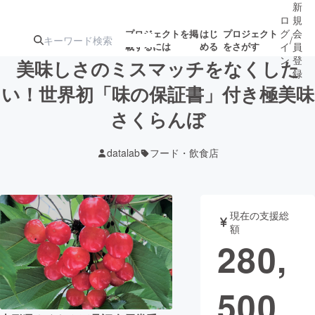
新
ロ
規
グ
会
プロジェクトを掲
はじ
プロジェクト
/
載するには
める
をさがす
イ
員
ン
登
美味しさのミスマッチをなくした
録
い！世界初「味の保証書」付き極美味
さくらんぼ
人気のプロ
注目のリ
注目の新着プロ
募集終了が近いプ
もうすぐ公開
ジェクト
ターン
ジェクト
ロジェクト
されます
datalab
フード・飲食店
アート・写真
音楽
現在の支援総
テクノロジー・ガジェット
ゲーム・サ
額
280,
映像・映画
書籍・雑誌
500
ビジネス・起業
チャレンジ