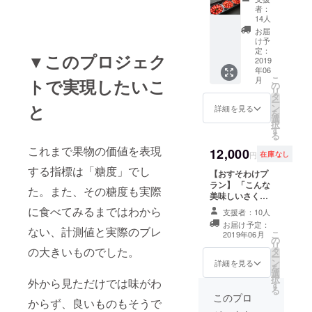
とさく
す。通
者：
らんぼ
常は百
14人
を楽し
貨店で
お届
みた
のギフ
け予
い」と
トとし
定：
▼このプロジェク
いう方
2019
て1パッ
年06
向けの
ク2,500
こ
月
トで実現したいこ
プラン
円以上
の
リ
です。
で販売
タ
ー
240g入
と
されて
ン
詳細を見る
を
りパッ
いるも
選
択
クが3つ
のが今
す
る
入った
回はお
これまで果物の価値を表現
お得な
12,000
得にお
円
在庫なし
プラン
求めい
する指標は「糖度」でし
です。
【おすそわけプ
ただけ
もちろ
ラン】 「こんな
るだけ
た。また、その糖度も実際
ん、こ
美味しいさくら
でな
ちらも
んぼだから、家
く、味
に食べてみるまではわから
支援者：10人
パック
族にも、ご近所
も自信
お届け予定：
ひとつ
にも、友達にも
をもっ
ない、計測値と実際のブレ
こ
2019年06月
ずつに
の
おすそわけした
てお届
リ
の大きいものでした。
味の保
タ
い！」という方
けする
ー
証書が
ン
向けのプランで
ため
詳細を見る
を
添付さ
選
す。240g入り
に、
択
外から見ただけでは味がわ
れてい
す
パックが６つも
パック
る
ます。
入った超お得な
ひとつ
このプロ
からず、良いものもそうで
（お届
プランです。
ずつに