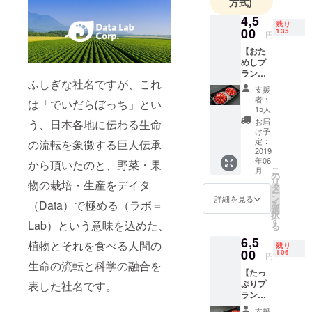
方式)
4,5
残り
00
135
円
【おた
めしプ
ラン】
ふしぎな社名ですが、これ
ひと粒
支援
ひと
者：
は「でいだらぼっち」とい
粒、丁
15人
寧に収
お届
う、日本各地に伝わる生命
穫して
け予
味の測
定：
の流転を象徴する巨人伝承
定を行
2019
年06
い、当
から頂いたのと、野菜・果
こ
月
社特製
の
リ
物の栽培・生産をデイタ
のダイ
タ
ー
ヤモン
ン
詳細を見る
（Data）で極める（ラボ＝
を
ド型
選
択
パック
す
Lab）という意味を込めた、
る
（1パッ
6,5
ク240g
植物とそれを食べる人間の
残り
入り）
00
106
円
が2つ
生命の流転と科学の融合を
【たっ
入った
ぷりプ
表した社名です。
おため
ラン】
しプラ
「もっ
ンで
支援