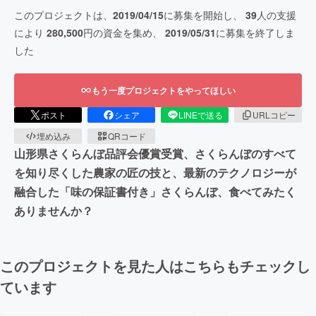
このプロジェクトは、
2019/04/15
に募集を開始し、
39
人の支援
により
280,500
円の資金を集め、
2019/05/31
に募集を終了しま
した
もう一度プロジェクトをやってほしい
ポスト
シェア
LINEで送る
URLコピー
埋め込み
QRコード
山形県さくらんぼ品評会優賞受賞、さくらんぼのすべて
を知り尽くした農家の匠の技と、最新のテクノロジーが
融合した「味の保証書付き」さくらんぼ、食べてみたく
ありませんか？
このプロジェクトを見た人はこちらもチェックし
ています