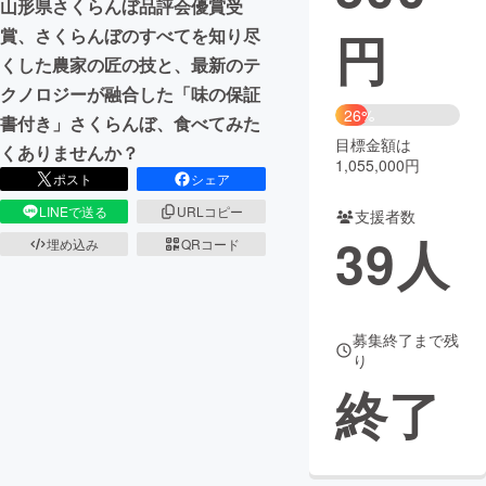
山形県さくらんぼ品評会優賞受
円
賞、さくらんぼのすべてを知り尽
まちづくり・地域活性化
くした農家の匠の技と、最新のテ
クノロジーが融合した「味の保証
CAMPFIRE for Social Good
CAMPFIRE Creation
26%
書付き」さくらんぼ、食べてみた
CAMPFIREふるさと納税
machi-ya
コミュニティ
目標金額は
くありませんか？
1,055,000円
ポスト
シェア
LINEで送る
URLコピー
支援者数
39
人
埋め込み
QRコード
募集終了まで残
り
終了