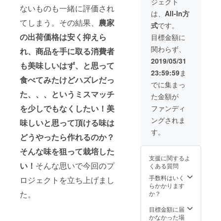
ジェクト
け予定
パックひとつず
味の保
ないものも一緒に評価され
日は収
つに味の保証書
証書が
は、
All-In方
穫日に
が添付されてい
添付さ
てしまう。その結果、
農家
式
です。
よって
ます。（お届け
れてい
前後し
の出荷価格は安く抑えら
予定日は収穫日
ます。
目標金額に
ます
によって前後し
（お届
関わらず、
れ、商品を手に取る消費者
が、6月
ますが、6月中旬
け予定
中旬～7
～7月上旬を予定
日は収
2019/05/31
も美味しいはず、と思って
月上旬
しています）
穫日に
23:59:59
ま
を予定
よって
食べてみたけどハズレだっ
してい
前後し
でに集まっ
ます）
ます
た、、、というミスマッチ
た金額が
が、6月
を少しでもなくしたい！美
中旬～7
ファンディ
月上旬
ングされま
味しいと思って頂ける味は
を予定
してい
す。
どうやったら作れるのか？
ます）
そんな味を狙って栽培した
支援に関するよ
い！
そんな思いで今回のプ
くある質問
手数料はいく
ロジェクトを立ち上げまし
らかかります
た。
か？
目標金額に届
かなかった場