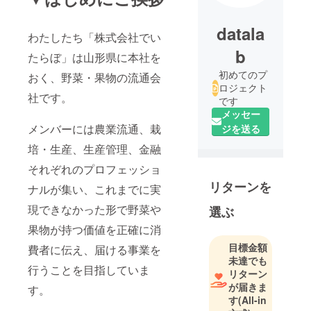
datala
わたしたち「株式会社でい
b
たらぼ」は山形県に本社を
初めてのプ
おく、野菜・果物の流通会
ロジェクト
社です。
です
メッセー
メンバーには農業流通、栽
ジを送る
培・生産、生産管理、金融
それぞれのプロフェッショ
リターンを
ナルが集い、これまでに実
現できなかった形で野菜や
選ぶ
果物が持つ価値を正確に消
目標金額
費者に伝え、届ける事業を
未達でも
行うことを目指していま
リターン
が届きま
す。
す
(All-in