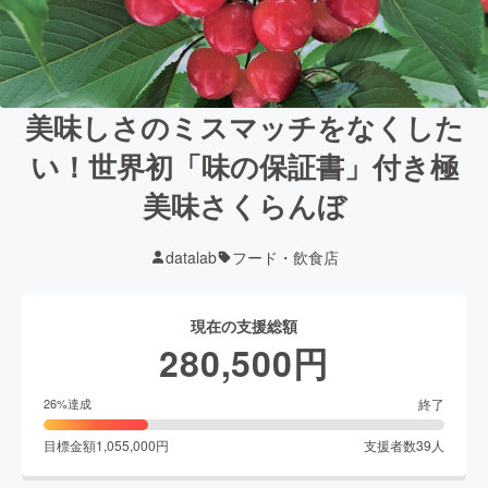
美味しさのミスマッチをなくした
い！世界初「味の保証書」付き極
美味さくらんぼ
datalab
フード・飲食店
現在の支援総額
280,500
円
終了
26
%達成
目標金額
1,055,000
円
支援者数
39
人