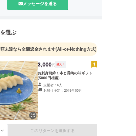
メッセージを送る
を選ぶ
金額未達なら全額返金されます
(All-or-Nothing方式)
3,000
円
残り
4
お刺身蒲鉾１本と長崎の味ギフト
(5000円相当)
支援者：6人
お届け予定：2019年05月
このリターンを選択する
る