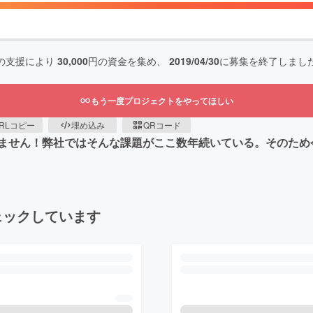
の支援により
30,000
円の資金を集め、
2019/04/30
に募集を終了しまし
もう一度プロジェクトをやってほしい
RLコピー
埋め込み
QRコード
ません！弊社ではそんな課題がここ数年続いている。そのため
ェックしています