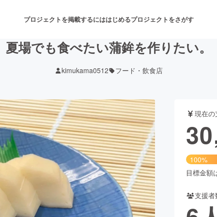
プロジェクトを掲載するには
はじめる
プロジェクトをさがす
夏場でも食べたい蒲鉾を作りたい。
kimukama0512
フード・飲食店
注目のリターン
注目の新着プロジェクト
募集終了が近いプロジェクト
も
現在の
音楽
舞台・パフォーマンス
30
ゲーム・サービス開発
フード・飲食店
100%
書籍・雑誌出版
アニメ・漫画
目標金額は3
支援者
チャレンジ
ビューティー・ヘルスケ
6