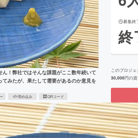
募集終
CAMPFIRE for Social Good
CAMPFIRE Creation
終
CAMPFIREふるさと納税
machi-ya
コミュニティ
このプロジェ
せん！弊社ではそんな課題がここ数年続いて
30,000
円の資
ってみたが、果たして需要があるのか意見を
ピー
埋め込み
QRコード