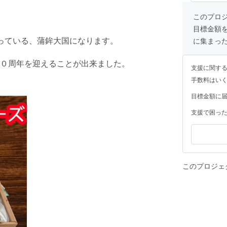
このプロジェ
目標金額
っている、蒲鉾大国になります。
に集まっ
０周年を迎えることが出来ました。
支援に関す
手数料はい
目標金額に
支援で困っ
このプロジェ