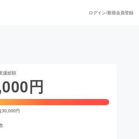
ログイン
/
新規会員登録
うすぐ公開されます
支援総額
プロダクト
,000
円
ファッション
スポーツ
0,000円
数
ア
ソーシャルグッド
人