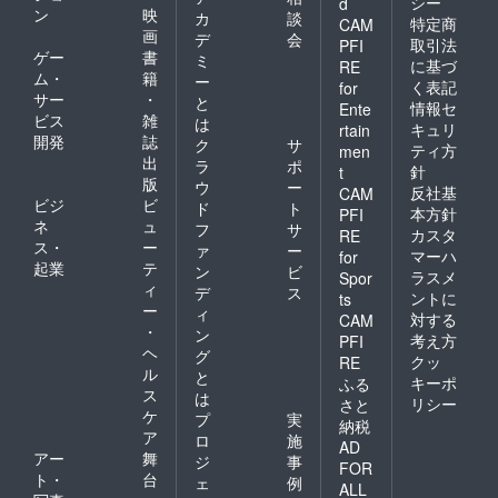
シー
d
ン
映
カ
談
特定商
CAM
画
デ
会
取引法
PFI
ゲー
書
ミ
に基づ
RE
ム・
籍
ー
く表記
for
サー
・
と
情報セ
Ente
ビス
雑
は
キュリ
rtain
開発
誌
ク
サ
ティ方
men
出
ラ
ポ
針
t
版
ウ
ー
反社基
CAM
ビジ
ビ
ド
ト
本方針
PFI
ネ
ュ
フ
サ
カスタ
RE
ス・
ー
ァ
ー
マーハ
for
起業
テ
ン
ビ
ラスメ
Spor
ィ
デ
ス
ントに
ts
ー
ィ
対する
CAM
・
ン
考え方
PFI
ヘ
グ
クッ
RE
ル
と
キーポ
ふる
ス
は
リシー
さと
ケ
プ
実
納税
ア
ロ
施
AD
アー
舞
ジ
事
FOR
ト・
台
ェ
例
ALL