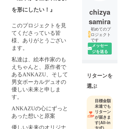
を形にしたい！』
chizya
samira
このプロジェクトを見
初めてのプ
てくださっている皆
ロジェクト
です
様、
ありがとうござい
メッセー
ます。
ジを送る
私達は、絵本作家のも
えちゃんと、原作者で
あるANKAZU、そして
リターンを
男女ボーカルデュオの
選ぶ
優しい未来と申しま
す。
目標金額
未達でも
ANKAZUの心にずっと
リターン
あった想いと原案
が届きま
す
(All-in
優しい未来のオリジナ
方式)