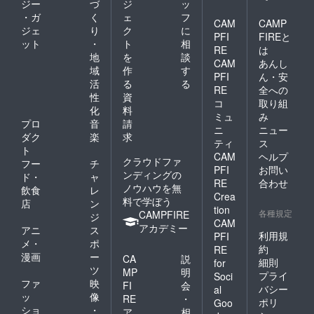
ジー
づ
ジ
ッ
・ガ
く
ェ
フ
CAM
CAMP
ジェ
り
ク
に
PFI
FIREと
ット
・
ト
相
RE
は
地
を
談
CAM
あんし
域
作
す
PFI
ん・安
活
る
る
RE
全への
性
資
コ
取り組
化
料
ミュ
み
プロ
音
請
ニ
ニュー
ダク
楽
求
ティ
ス
ト
CAM
ヘルプ
クラウドファ
フー
チ
PFI
お問い
ンディングの
ド・
ャ
RE
合わせ
ノウハウを無
飲食
レ
Crea
料で学ぼう
店
ン
tion
各種規定
CAMPFIRE
ジ
CAM
アカデミー
アニ
ス
利用規
PFI
メ・
ポ
約
RE
漫画
ー
CA
説
細則
for
ツ
MP
明
プライ
Soci
ファ
映
FI
会
バシー
al
ッ
像
RE
・
ポリ
Goo
ショ
・
ア
相