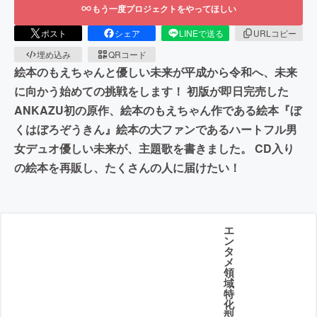
もう一度プロジェクトをやってほしい
ポスト
シェア
LINEで送る
URLコピー
埋め込み
QRコード
絵本のもえちゃんと優しい未来が平成から令和へ、未来
に向かう始めての挑戦をします！ 初版が即日完売した
ANKAZU初の原作、絵本のもえちゃん作である絵本『ぼ
くはぼろぞうきん』絵本の大ファンであるハートフル男
女デュオ優しい未来が、主題歌を書きました。 CD入り
の絵本を再販し、たくさんの人に届けたい！
エ
ン
タ
メ
領
域
特
化
型