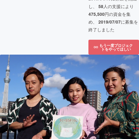
し、
58
人の支援により
475,500
円の資金を集
め、
2019/07/07
に募集を
終了しました
もう一度プロジェク
トをやってほしい