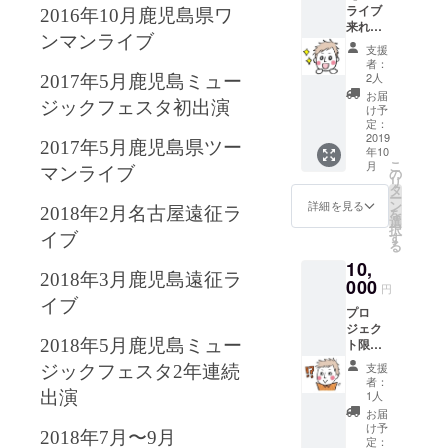
ライブ
もお送
ブ詳細
2016
年
10
月鹿児島県ワ
来れな
り致し
10月13
ンマンライブ
い方
ます。
日(日)
支援
へ】 プ
※出版記
@新宿
者：
ロジェ
念ライ
Gyoen-
2人
2017
年
5
月鹿児島ミュー
クト限
ブ詳細
Rosso-
お届
定特典
ジックフェスタ初出演
10月13
198
け予
あ
日(日)
定：
Open
り！！
2019
@新宿
12:30 /
2017
年
5
月鹿児島県ツー
年10
・CD付
Gyoen-
Start
こ
月
き絵本
Rosso-
マンライブ
の
13:00(
リ
・プロ
198
タ
予定) 開
ー
ジェク
Open
ン
始時間
詳細を見る
2018
年
2
月名古屋遠征ラ
を
ト限定
12:30 /
選
は多少
択
タオル
Start
す
変わる
イブ
る
(ぼろぞ
13:00(
可能性
10,
うきん
予定) 開
があり
2018
年
3
月鹿児島遠征ラ
になる
000
始時間
ます。
円
までの
は多少
プロ
イブ
プロ
作り方
変わる
ジェク
ジェク
付き) ・
可能性
ト終了
ト限定
2018
年
5
月鹿児島ミュー
もえ
があり
後、チ
特典あ
ちゃん
ます。
ケット
支援
ジックフェスタ
2
年連続
り！！
絵葉書
プロ
か優し
者：
・CD付
・優し
ジェク
1人
出演
い未来
き絵本
い未来
ト終了
のHPに
お届
・10月
サイン
後、チ
け予
てご確
2018
年
7
月〜
9
月
13日の
入り写
定：
ケット
認くだ