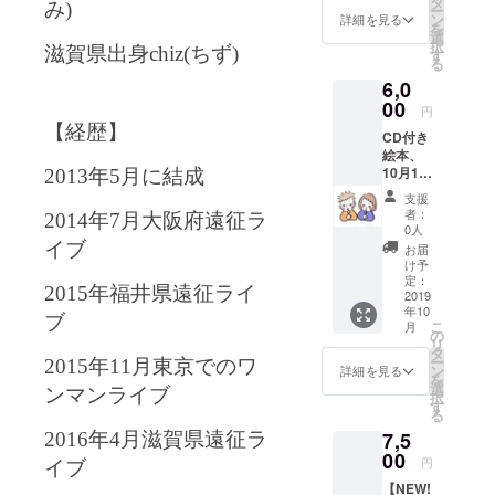
タ
み)
ー
す！！
ン
詳細を見る
を
重大発
選
択
表を生
滋賀県出身
chiz
(ちず)
す
る
で聴い
6,0
てくだ
さった
00
円
方に、
【経歴】
CD付き
とても
絵本、
オスス
10月13
メの
2013
年
5
月に結成
日の出
コー
支援
版ライ
ス！！
者：
2014
年
7
月大阪府遠征ラ
ブ招待
もえ
0人
券を ご
ちゃ
イブ
お届
自宅に
ん、
け予
送りま
ANKAZ
定：
2015
年福井県遠征ライ
す！！
2019
U、優し
年10
もえ
い未来
ブ
こ
月
ちゃ
より、
の
リ
ん、
感謝を
タ
ー
2015
年
11
月東京でのワ
ANKAZ
込めて
ン
詳細を見る
を
U、優し
お礼の
選
ンマンライブ
択
い未来
メール
す
る
より、
もお送
7,5
感謝を
2016
年
4
月滋賀県遠征ラ
り致し
込めて
00
ます。
円
イブ
お礼の
※出版記
【NEW!
メール
念ライ