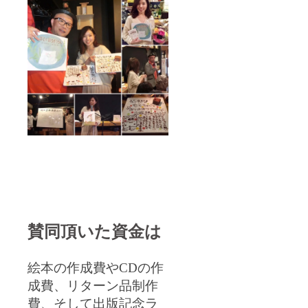
賛同頂いた資金は
絵本の作成費や
CD
の作
成費、リターン品制作
費、そして出版記念ラ