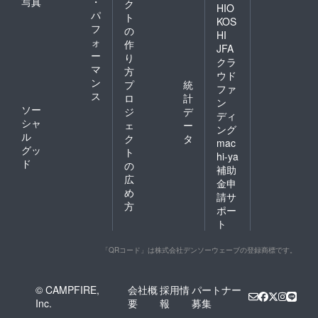
写真
・
ク
HIO
パ
ト
KOS
フ
の
HI
ォ
作
JFA
ー
り
クラ
マ
方
ウド
ン
プ
統
ファ
ス
ロ
計
ン
ソー
ジ
デ
ディ
シャ
ェ
ー
ング
ル
ク
タ
mac
グッ
ト
hi-ya
ド
の
補助
広
金申
め
請サ
方
ポー
ト
「QRコード」は株式会社デンソーウェーブの登録商標です。
© CAMPFIRE,
会社概
採用情
パートナー
Inc.
要
報
募集