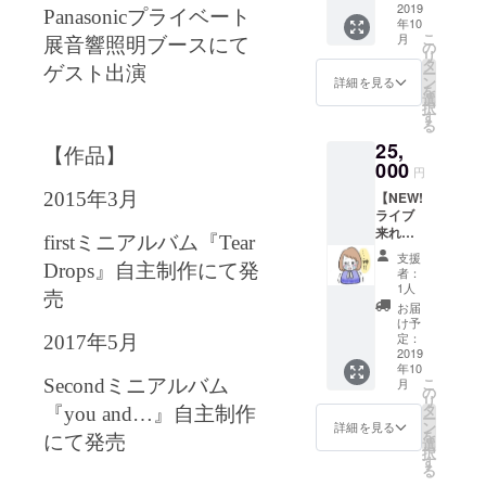
出版ラ
2019
真 もえ
か優し
さい。
Panasonic
プライベート
年10
イブ招
ちゃ
い未来
こ
月
待券 ・
展
音響照明ブースにて
ん、
の
のHPに
リ
プロ
ANKAZ
タ
てご確
ゲスト出演
ー
ジェク
U、優し
ン
認くだ
詳細を見る
を
ト限定
い未来
選
さい。
択
タオル
より、
す
る
(ぼろぞ
感謝を
25,
うきん
込めて
【作品】
になる
000
お礼の
円
までの
メール
【NEW!
2015
年
3
月
作り方
もお送
ライブ
付き) ・
り致し
来れな
もえ
ます。
first
ミニアルバム『
Tear
い方
ちゃん
支援
へ】 プ
絵葉書
Drops
』自主制作にて発
者：
ロジェ
・優し
1人
売
クト限
い未来
お届
定特典
サイン
け予
あ
入り写
定：
2017
年
5
月
り！！
2019
真 もえ
年10
・CD付
ちゃ
こ
月
Second
ミニアルバム
き絵本
ん、
の
リ
・プロ
ANKAZ
タ
『
you and…
』自主制作
ー
ジェク
U、優し
ン
詳細を見る
を
ト限定
にて発売
い未来
選
択
タオル
より、
す
る
(ぼろぞ
感謝を