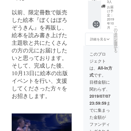
特典あ
・優し
感謝を
3人
ト終了
り！ ・
い未来
込めて
後、チ
お届
CD付き
サイン
お礼の
け予
ケット
以前、限定冊数で販売
絵本 ・
入り写
定：
メール
か優し
10月13
2019
した絵本『ぼくはぼろ
真集 ・
もお送
い未来
年10
日の出
『ぼく
り致し
のHPに
こ
ぞうきん』を再販し、
月
版ライ
はぼろ
の
ます。
てご確
リ
ブ招待
ぞうき
タ
絵本を読み書き上げた
認くだ
ー
券 ・プ
ん』完
ン
詳細を見る
さい。
を
主題歌と共にたくさん
ロジェ
成記念
選
択
クト限
限定T
す
の方の元にお届けした
る
定タオ
シャツ
このプロ
ル(ぼろ
(S.M.L)
いと思っております。
ジェクト
ぞうき
もえ
そして、完成した後、
んにな
ちゃ
は、
All-In方
るまで
ん、
10
月
13
日に絵本の出版
式
です。
の作り
ANKAZ
方付き)
イベントを行い、支援
U、優し
目標金額に
・もえ
い未来
してくださった方々を
関わらず、
ちゃん
より、
絵葉書
感謝を
2019/07/07
お招きします。
・優し
込めて
23:59:59
ま
い未来
お礼の
サイン
メール
でに集まっ
入り写
もお送
た金額が
真集 ・
り致し
『ぼく
ます。
ファンディ
はぼろ
※出版記
ングされま