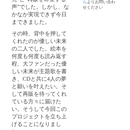
※出版記
ら
よりお問い合わ
認くだ
念ライ
さい。
声”でした。しかし、な
せください
ブ詳細
かなか実現できず今日
10月13
日(日)
まできました。
@新宿
Gyoen-
Rosso-
その時、背中を押して
198
くれたのが優しい未来
Open
12:30 /
の二人でした。絵本を
Start
何度も何度も読み返す
13:00(
予定) 開
程、大ファンだった優
始時間
は多少
しい未来が主題歌を書
変わる
き、
CD
と共に
4
人の夢
可能性
があり
と願いを叶えたい。
そ
ます。
プロ
して再販を待ってくれ
ジェク
ている方々に届けた
ト終了
後、チ
い。
そうして今回この
ケット
プロジェクトを立ち上
か優し
い未来
げることになりまし
のHPに