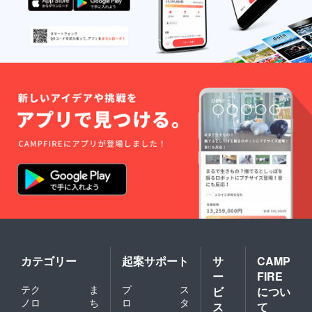
カテゴリー
起案サポート
サ
CAMP
ー
FIRE
テク
ま
プ
ス
ビ
につい
ノロ
ち
ロ
タ
ス
て