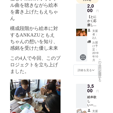
ル曲を聴きながら絵本
2,0
00
円
を書き上げたもえちゃ
【とに
ん
かく応
援した
構成段階から絵本に対
い！
支援
コー
者：
するANKAZUともえ
ス】 と
2人
にかく
ちゃんの想いを知り、
お届
応援し
け予
感銘を受けた優し未来
たい！
定：
という
2019
年10
心優し
この
4
人で今回、このプ
こ
月
い方の
の
リ
ロジェクトを立ち上げ
為の
タ
ー
コース
ン
詳細を見る
ました。
を
もえ
選
択
ちゃ
す
る
ん、
3,5
ANKAZ
U、優し
00
円
い未来
絵本欲
より感
し
謝を込
いー！
めてお
けど、
礼の
支援
ライブ