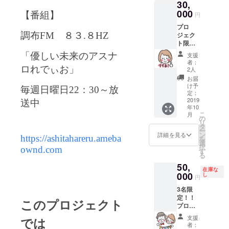
30,
うきん
込めて
になる
000
お礼の
【番組】
円
までの
メール
プロ
作り方
もお送
ジェク
調布
FM
８３
.
８
HZ
付き) ・
り致し
ト限定
もえ
ます。
特典あ
ちゃん
※出版記
支援
「優しい未来のアスナ
り！！
絵葉書
念ライ
者：
・CD付
・優し
ロれでぃお」
ブ詳細
2人
き絵本
い未来
10月13
お届
・10月
サイン
日(日)
け予
毎週日曜日
22
：
30
～放
13日の
入り写
定：
@新宿
出版ラ
2019
真集 ・
Gyoen-
送中
年10
イブ招
『ぼく
Rosso-
こ
月
待券 ・
はぼろ
の
198
リ
プロ
ぞうき
タ
Open
ー
ジェク
ん』完
ン
12:30 /
詳細を見る
https://ashitahareru.ameba
を
ト限定
成記念
選
Start
択
ownd.com
タオル
限定T
す
13:00(
る
(ぼろぞ
シャツ
予定) 開
50,
うきん
(S.M.L)
始時間
在庫な
になる
000
もえ
し
は多少
円
までの
ちゃ
変わる
3名限
作り方
ん、
可能性
定！！
付き) ・
ANKAZ
があり
このプロジェクト
プロ
もえ
U、優し
ます。
ジェク
ちゃん
い未来
プロ
支援
では
ト限定
絵葉書
より、
ジェク
者：