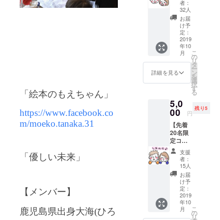
メール
者：
は行け
をお送
32人
な
りしま
お届
い。。
す。
け予
という
定：
方に
2019
年10
は、、
こ
月
、こ
の
リ
れ！！
タ
ー
CD付き
ン
詳細を見る
を
絵本を
選
択
ご自宅
す
る
「絵本のもえちゃん」
に送り
5,0
ま
残り5
す！！
00
https://www.facebook.co
円
もえ
m/moeko.tanaka.31
【先着
ちゃ
20名限
ん、
定コー
ANKAZ
ス】 CD
U、優し
支援
付き絵
「優しい未来」
い未来
者：
本、10
より、
15人
月13日
感謝を
お届
の出版
込めて
け予
ライブ
お礼の
定：
【メンバー】
招待券
2019
メール
年10
を ご自
もお送
こ
月
鹿児島県出身
大海(ひろ
宅に送
り致し
の
リ
りま
ます。