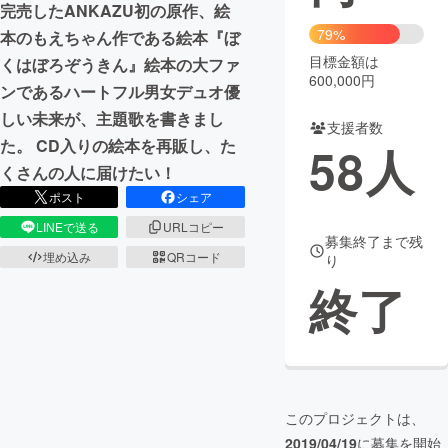
完売したANKAZU初の原作、絵
79%
本のもえちゃん作である絵本『ぼ
まちづくり・地域活性化
目標金額は
くはぼろぞうきん』絵本の大ファ
600,000円
ンであるハートフル男女デュオ優
CAMPFIRE for Social Good
CAMPFIRE Creation
しい未来が、主題歌を書きまし
支援者数
CAMPFIREふるさと納税
machi-ya
コミュニティ
た。 CD入りの絵本を再販し、た
58
人
くさんの人に届けたい！
ポスト
シェア
LINEで送る
URLコピー
募集終了まで残
埋め込み
QRコード
り
終了
このプロジェクトは、
2019/04/19
に募集を開始