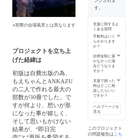
ぞうき
念ライ
ん』完
ブ詳細
す。
成記念
10月13
限定T
日(日)
シャツ
@新宿
支援に関するよ
※実際の会場風景とは異なります
(S.M.L)
Gyoen-
くある質問
・アナ
Rosso-
タへの
198
手数料はいく
歌orア
Open
らかかります
ナタか
12:30 /
か？
ら大切
Start
プロジェクトを立ち上
な人へ
13:00(
目標金額に届
げた経緯は
の歌を
予定) 開
かなかった場
作りま
始時間
合どうなりま
す。 も
は多少
すか？
初版は自費出版の為、
えちゃ
変わる
ん、
可能性
支援で困った
もえちゃんとANKAZU
ANKAZ
があり
時はどこに相
の二人で作れる最大の
U、優し
ます。
談したらいい
い未来
プロ
ですか？
部数が30冊でした。で
より、
ジェク
感謝を
ト終了
すが何より、想いが形
ヘルプページを
込めて
後、チ
見る
になった事が嬉しく、
お礼の
ケット
メール
か優し
そして思いもかけない
もお送
い未来
このプロジェクト
り致し
結果が、“即日完
のHPに
の問題報告は
こち
ます。
てご確
売
”と“再販を希望する