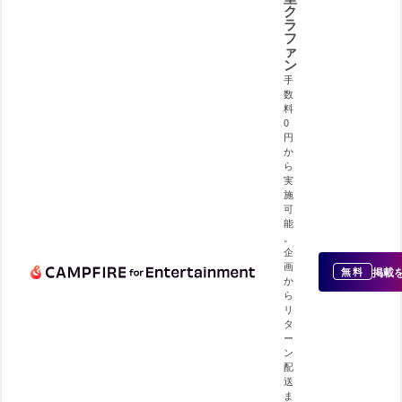
ク
ラ
フ
ァ
ン
手
数
料
0
円
か
ら
実
施
可
能
。
企
画
掲載
無料
か
ら
リ
タ
ー
ン
配
送
ま