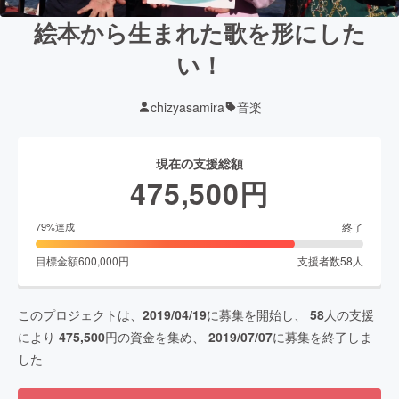
絵本から生まれた歌を形にした
い！
chizyasamira
音楽
現在の支援総額
475,500
円
終了
79
%達成
目標金額
600,000
円
支援者数
58
人
このプロジェクトは、
2019/04/19
に募集を開始し、
58
人の支援
により
475,500
円の資金を集め、
2019/07/07
に募集を終了しま
した