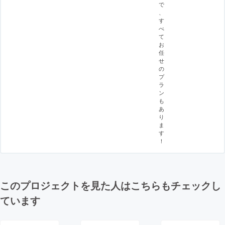
で
、
す
べ
て
お
任
せ
の
プ
ラ
ン
も
あ
り
ま
す
！
このプロジェクトを見た人はこちらもチェックし
ています