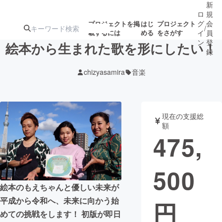
新
ロ
規
グ
会
プロジェクトを掲
はじ
プロジェクト
/
載するには
める
をさがす
イ
員
ン
登
絵本から生まれた歌を形にしたい！
録
chizyasamira
音楽
人気のプロ
注目のリ
注目の新着プロ
募集終了が近いプ
もうすぐ公開
ジェクト
ターン
ジェクト
ロジェクト
されます
現在の支援総
額
アート・写真
音楽
475,
テクノロジー・ガジェット
ゲーム・サ
500
絵本のもえちゃんと優しい未来が
映像・映画
書籍・雑誌
平成から令和へ、未来に向かう始
円
めての挑戦をします！ 初版が即日
ビジネス・起業
チャレンジ