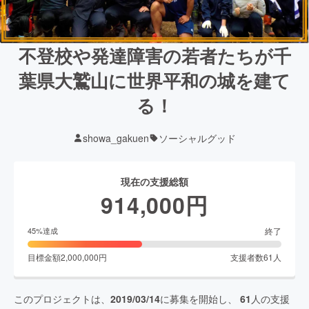
不登校や発達障害の若者たちが千
葉県大鷲山に世界平和の城を建て
る！
showa_gakuen
ソーシャルグッド
現在の支援総額
914,000
円
終了
45
%達成
目標金額
2,000,000
円
支援者数
61
人
このプロジェクトは、
2019/03/14
に募集を開始し、
61
人の支援