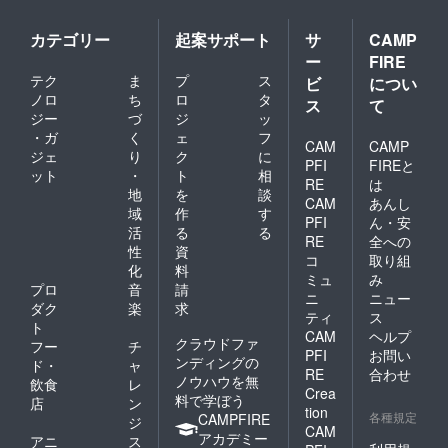
京都内
交
カテゴリー
起案サポート
サ
CAMP
通
ー
FIRE
費 ：
テク
ま
プ
ス
支援者
ビ
につい
様負担
ノロ
ち
ロ
タ
ス
て
（詳
ジー
づ
ジ
ッ
細は6月
・ガ
く
ェ
フ
中に、
CAM
CAMP
ジェ
り
ク
に
メール
PFI
FIREと
ット
・
ト
相
にてご
RE
は
連絡い
地
を
談
CAM
あんし
たしま
域
作
す
PFI
ん・安
す）
活
る
る
RE
全への
性
資
コ
取り組
化
料
ミュ
み
プロ
音
請
ニ
ニュー
ダク
楽
求
ティ
ス
ト
CAM
ヘルプ
クラウドファ
フー
チ
PFI
お問い
ンディングの
ド・
ャ
RE
合わせ
ノウハウを無
飲食
レ
Crea
料で学ぼう
店
ン
tion
各種規定
CAMPFIRE
ジ
CAM
アカデミー
アニ
ス