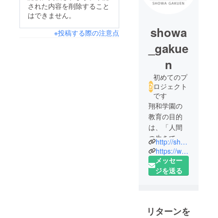
された内容を削除すること
はできません。
showa
※投稿する際の注意点
_gakue
n
初めてのプ
ロジェクト
です
翔和学園の
教育の目的
は、「人間
の生きてい
http://showa-gakuen.net/
く気力を育
https://www.facebook.com/nposhowagakuen/
てる」とい
メッセー
うことで
ジを送る
す。
そのため
リターンを
に、翔和学