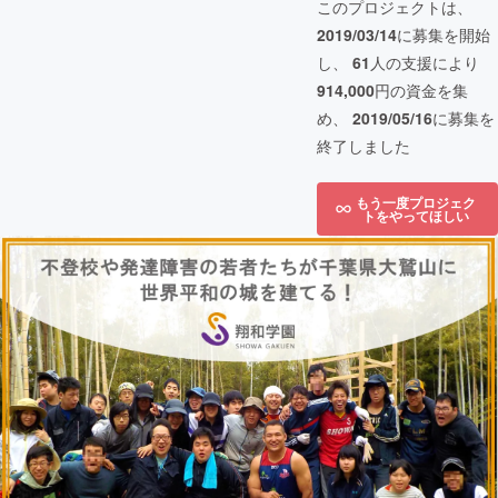
このプロジェクトは、
2019/03/14
に募集を開始
し、
61
人の支援により
914,000
円の資金を集
め、
2019/05/16
に募集を
終了しました
もう一度プロジェク
トをやってほしい