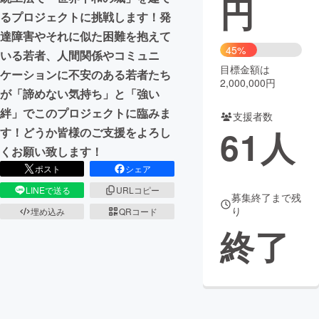
円
るプロジェクトに挑戦します！発
まちづくり・地域活性化
達障害やそれに似た困難を抱えて
45%
いる若者、人間関係やコミュニ
目標金額は
CAMPFIRE for Social Good
CAMPFIRE Creation
ケーションに不安のある若者たち
2,000,000円
CAMPFIREふるさと納税
machi-ya
コミュニティ
が「諦めない気持ち」と「強い
絆」でこのプロジェクトに臨みま
支援者数
61
人
す！どうか皆様のご支援をよろし
くお願い致します！
ポスト
シェア
LINEで送る
URLコピー
募集終了まで残
り
埋め込み
QRコード
終了