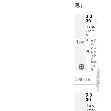
園では、発
選ぶ
達障害やそ
れに類似す
3,0
る苦手さを
00
円
もつ若者た
【お礼
ちに青春を
のメー
ル＋活
謳歌させる
動報告
支援
ことを第一
コー
者：
義としま
ス】 ◉
24人
「大鷲
す。それ
お届
城」建
け予
が、就労へ
築メン
定：
バーか
2019
の確かな道
年06
らのお
であり、安
こ
月
礼メー
の
リ
定的・継続
ル ◉ 活
タ
ー
動報告
的な社会参
ン
詳細を見る
を
選
加に不可欠
択
す
る
な要素であ
5,0
ると、私た
00
円
ちは考えて
【オリ
います。
ジナル