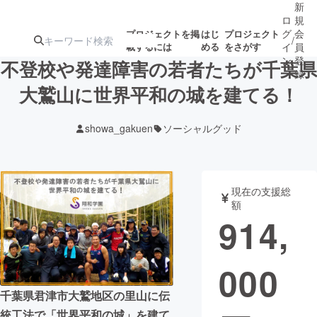
新
ロ
規
グ
会
プロジェクトを掲
はじ
プロジェクト
/
載するには
める
をさがす
イ
員
ン
登
不登校や発達障害の若者たちが千葉県
録
大鷲山に世界平和の城を建てる！
人気のプロ
注目のリ
注目の新着プロ
募集終了が近いプ
もうすぐ公開
showa_gakuen
ソーシャルグッド
ジェクト
ターン
ジェクト
ロジェクト
されます
アート・写真
音楽
現在の支援総
額
914,
テクノロジー・ガジェット
ゲーム・サ
000
映像・映画
書籍・雑誌
千葉県君津市大鷲地区の里山に伝
ビジネス・起業
チャレンジ
統工法で「世界平和の城」を建て