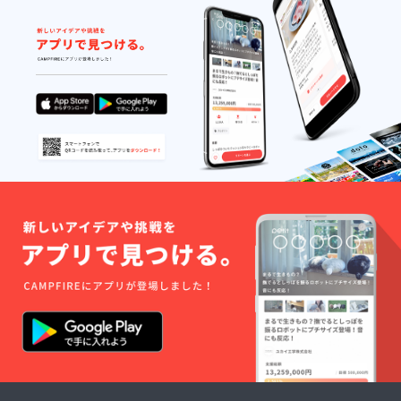
催場
通
所：東
費 ：
京都内
支援者
交
様負担
通
（詳
費 ：
細は6月
支援者
中に、
様負担
メール
（詳
にてご
細は6月
連絡い
中に、
たしま
メール
す） ◉
にてご
翔和学
連絡い
園の授
たしま
業参観
す）
ができ
る権
（運動
会に招
待）
※開催日
程：未
定（6月
下旬ご
ろ）
開
催場
所：東