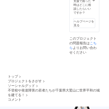
支援で困った
ナル
にご希
時はどこに相
交
望のお
談したらいい
通
名前を
ですか？
費 ：
ご記入
支援者
くださ
ヘルプページを
様負担
い ◉
見る
（詳
「大鷲
細は6月
城」建
中に、
築メン
このプロジェクト
メール
バーと
の問題報告は
こち
にてご
して一
連絡い
緒に作
ら
よりお問い合わ
たしま
業がで
せください
す） ◉
きる権
翔和学
※開催
園の授
日程：7
業参観
月12日
ができ
(金)～7
る権
月13日
トップ
>
（運動
(土)
プロジェクトをさがす
>
会に招
集
ソーシャルグッド
>
待）
合場
※開催日
所：千
不登校や発達障害の若者たちが千葉県大鷲山に世界平和の城
程：未
葉県君
を建てる！
>
定（6月
津バス
コメント
下旬ご
ターミ
ろ）
ナル
開
交