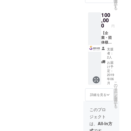
ページ
選
択
的・継続的
「大鷲
最下部
す
る
城」建
に歌詞
な社会参加
100
築プロ
を掲載
を実現する
ジェク
,00
しまし
トオリ
こと。それ
た！ ◉
0
円
ジナル
「大鷲
が、我々が
ポスト
【企
城」の
目指す教育
カード ◉
業・団
外壁に
翔和学
体様向
お名前
です。
園オリ
け！企
掲載
支援
ジナル
業・団
※支援時
者：
ソング
体名、
必ず備
2人
CD（作
ロゴ掲
考欄に
お届
詞：翔
載コー
ご希望
け予
和学園
ス】 ◉
のお名
定：
生徒）
「大鷲
2019
前をご
年06
※
城」建
記入く
こ
月
ページ
築メン
ださい ◉
の
リ
最下部
バーか
「大鷲
タ
ー
に歌詞
らのお
城」建
ン
詳細を見る
を
を掲載
礼の手
築メン
選
択
しまし
紙 ◉ 活
バーと
す
る
た！ ◉
動報告 ◉
して一
このプロ
「大鷲
「大鷲
緒に作
ジェクト
城」の
城」建
業がで
外壁に
築プロ
きる権
は、
All-In方
お名前
ジェク
※開催
式
です。
掲載
トオリ