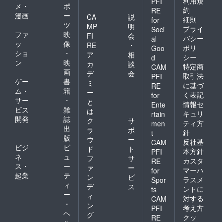
利用規
PFI
メ・
ポ
約
RE
漫画
ー
CA
説
細則
for
ツ
MP
明
プライ
Soci
ファ
映
FI
会
バシー
al
ッ
像
RE
・
ポリ
Goo
ショ
・
ア
相
シー
d
ン
映
カ
談
特定商
CAM
画
デ
会
取引法
PFI
ゲー
書
ミ
に基づ
RE
ム・
籍
ー
く表記
for
サー
・
と
情報セ
Ente
ビス
雑
は
キュリ
rtain
開発
誌
ク
サ
ティ方
men
出
ラ
ポ
針
t
版
ウ
ー
反社基
CAM
ビジ
ビ
ド
ト
本方針
PFI
ネ
ュ
フ
サ
カスタ
RE
ス・
ー
ァ
ー
マーハ
for
起業
テ
ン
ビ
ラスメ
Spor
ィ
デ
ス
ントに
ts
ー
ィ
対する
CAM
・
ン
考え方
PFI
ヘ
グ
クッ
RE