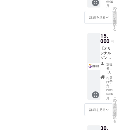
年06
らのお
たっぷりと
こ
月
礼の手
の
リ
心に刻むこ
紙 ◉ 活
タ
ー
動報告 ◉
ン
詳細を見る
とこそが、
を
「大鷲
選
社会に出て
択
城」建
す
る
築プロ
いくための
15,
ジェク
確かな道で
トオリ
000
円
す。
ジナル
【オリ
ポスト
ジナル
カード
また、私た
ソング
CDコー
ちは、発達
支援
ス】 ◉
者：
の凸凹を
「大鷲
1人
もった子ど
城」建
お届
築メン
もたちの能
け予
バーか
定：
力の谷の部
らのお
2019
年06
分（凹）を
礼の手
こ
月
紙 ◉ 活
の
支援するだ
リ
動報告 ◉
タ
けではな
ー
「大鷲
ン
詳細を見る
を
城」建
く、むしろ
選
択
築プロ
す
能力 の峰
る
ジェク
の部分
30,
トオリ