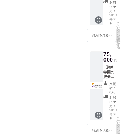
と、私たち
きる
CD（作
お届
コー
詞：翔
け予
は信じてい
ス】 ◉
和学園
定：
ます。その
「大鷲
2019
生徒）
年06
城」建
可能性を現
※
こ
月
築メン
ページ
の
実にし、他
リ
バーか
最下部
タ
ー
人から認め
らのお
に歌詞
ン
詳細を見る
を
礼の手
を掲載
られること
選
択
紙 ◉ 活
しまし
す
によるゆる
る
動報告 ◉
た！ ◉
ぎない自尊
75,
「大鷲
「大鷲
城」建
000
城」の
心を育んで
円
築プロ
外壁に
いくこと
【翔和
ジェク
お名前
学園の
トオリ
が、「生き
掲載
授業参
ジナル
※支援時
ていく気
観に参
ポスト
必ず備
支援
力」をより
加でき
カード ◉
考欄に
者：
るコー
翔和学
ご希望
0人
確かなもの
ス】 ◉
園オリ
のお名
お届
にします。
「大鷲
ジナル
前をご
け予
城」建
ソング
定：
記入く
築メン
2019
CD（作
ださい
「人間の生
年06
バーか
詞：翔
こ
月
きていく気
らのお
和学園
の
リ
礼の手
生徒）
力」を育
タ
ー
紙 ◉ 活
※
ン
詳細を見る
て、安定
を
動報告 ◉