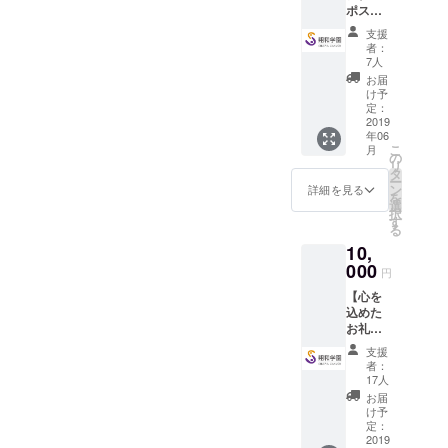
ポスト
普通の子ど
カード
支援
セッ
もが当たり
者：
ト】 ◉
7人
前に過ごす
「大鷲
お届
城」建
子ども時代
け予
築メン
定：
を送らせ、
バーか
2019
誰もが憧れ
年06
らのお
こ
月
礼メー
る青春時代
の
リ
ル ◉ 活
タ
を過ごさせ
ー
動報告 ◉
ン
詳細を見る
を
る。そのこ
「大鷲
選
択
城」建
す
とを通じ
る
築プロ
て、人間関
10,
ジェク
トオリ
係を結ぶ力
000
円
ジナル
を育み、生
【心を
ポスト
きていく気
込めた
カード
お礼の
力を育んで
手紙
支援
いく。そう
コー
者：
ス】 ◉
して、青春
17人
「大鷲
お届
時代の思い
城」建
け予
出を質的に
築メン
定：
バーか
2019
も量的にも