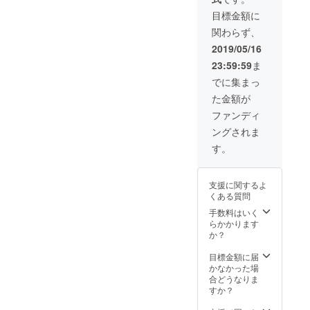
日程：7
※支援時
ジナル
月12日
目標金額に
必ず備
ポスト
(金)～7
関わらず、
考欄に
カード ◉
月13日
ご希望
翔和学
(土)
2019/05/16
のお名
園オリ
集
23:59:59
ま
前をご
ジナル
合場
記入く
ソング
所：千
でに集まっ
ださい ◉
CD（作
葉県君
た金額が
「大鷲
詞：翔
津バス
城」建
和学園
ターミ
ファンディ
築メン
生徒）
ナル
ングされま
バーと
※
交
して一
ページ
通
す。
緒に作
最下部
費 ：
業がで
に歌詞
支援者
きる権
を掲載
様負担
支援に関するよ
※開催
しまし
（詳
くある質問
日程：7
た！ ◉
細は6月
月12日
「大鷲
中に、
手数料はいく
(金)～7
城」の
メール
らかかります
月13日
外壁に
にてご
か？
(土)
会社・
連絡い
集
団体
たしま
目標金額に届
合場
名、ロ
す）
かなかった場
所：千
ゴ掲載
合どうなりま
葉県君
※支援
すか？
津バス
時必ず
ターミ
備考欄