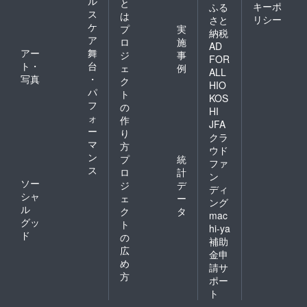
ル
と
キーポ
ふる
ス
は
リシー
さと
ケ
プ
実
納税
ア
ロ
施
AD
アー
舞
ジ
事
FOR
ト・
台
ェ
例
ALL
写真
・
ク
HIO
パ
ト
KOS
フ
の
HI
ォ
作
JFA
ー
り
クラ
マ
方
ウド
ン
プ
統
ファ
ス
ロ
計
ン
ソー
ジ
デ
ディ
シャ
ェ
ー
ング
ル
ク
タ
mac
グッ
ト
hi-ya
ド
の
補助
広
金申
め
請サ
方
ポー
ト