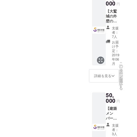
ジナル
000
（凸）を伸
円
ポスト
ばしていく
【大鷲
カード ◉
城の外
ことを重視
翔和学
壁のお
園オリ
した「ギフ
名前掲
ジナル
支援
テッドの教
載コー
ソング
者：
ス】 ◉
CD（作
育」を行い
7人
「大鷲
詞：翔
お届
ます。
城」建
和学園
け予
築メン
生徒）
定：
バーか
2019
※
今までの特
年06
らのお
ページ
別支援教育
こ
月
礼の手
最下部
の
リ
紙 ◉ 活
において
に歌詞
タ
ー
動報告 ◉
を掲載
ン
詳細を見る
は、彼らの
を
「大鷲
しまし
選
択
苦手さばか
城」建
た！
す
る
築プロ
り注目され
50,
ジェク
てきまし
トオリ
000
円
た。しか
ジナル
【建築
ポスト
し、彼らは
メン
カード ◉
誰もが得意
バーと
翔和学
して一
園オリ
なことを
支援
緒に作
ジナル
者：
持っている
業がで
ソング
3人