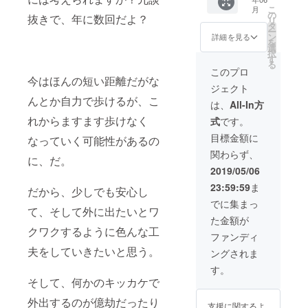
完成か
（お店
こ
月
ら1年間
や施
の
抜きで、年に数回だよ？
リ
としま
設）の
タ
ー
す。
写真を
ン
詳細を見る
を
掲載致
選
択
しま
す
る
す。 ⬆︎
このプロ
写真は
今はほんの短い距離だがな
ジェクト
モバイ
んとか自力で歩けるが、こ
ル表示
は、
All-In方
です
れからますます歩けなく
式
です。
が、PC
版・モ
目標金額に
なっていく可能性があるの
バイル
関わらず、
版共に
に、だ。
掲載致
2019/05/06
しま
23:59:59
ま
す。 ※
だから、少しでも安心し
動画配
でに集まっ
て、そして外に出たいとワ
信され
た金額が
ている
クワクするように色んな工
場合
ファンディ
は、動
夫をしていきたいと思う。
ングされま
画配信
先とリ
す。
ンクす
そして、何かのキッカケで
る事が
可能で
外出するのが億劫だったり
支援に関するよ