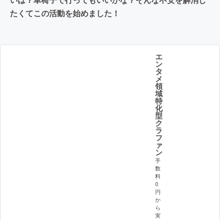
たくてこの活動を始めました！
エ
ン
タ
メ
領
域
特
化
型
ク
ラ
フ
ァ
ン
手
数
料
0
円
か
ら
実