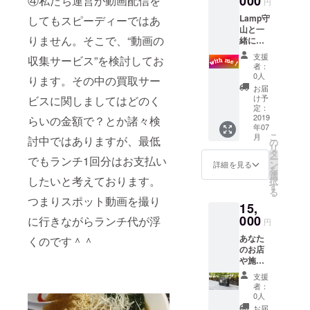
000
④私たち運営が動画配信を
円
メール
ルにて
Lamp守
してもスピーディーではあ
を送信
お送り
山と一
します
致しま
りません。そこで、“動画の
緒にス
ので、
す。 1
ポット
受信し
通りを
支援
収集サービス”を検討してお
撮影に
た【8桁
アポ1回
者：
行く権
の数
分とし
0人
ります。その中の買取サー
利。 ど
字】を
て使用
お届
なたで
本文に
出来ま
け予
ビスに関しましてはどのく
もお気
記載の
定：
す。
軽にど
2019
らいの金額で？とか諸々検
上、
メール
年07
うぞ。
LINEに
にてご
こ
月
討中ではありますが、最低
アポ取
てご返
の
希望の
リ
りもも
信下さ
タ
スポッ
ー
でもランチ1回分はお支払い
ちろん
い。
ン
ト先情
詳細を見る
を
私が行
選
報と撮
したいと考えております。
択
いま
す
影する
る
す。 プ
日時を
つまりスポット動画を撮り
15,
ロジェ
お送り
クト終
000
に行きながらランチ代が浮
頂く
円
了後、
か、完
あなた
くのです＾＾
日程調
成後の
のお店
整の
サイト
や施設
メッ
の案内
を動画
セージ
に従っ
支援
撮影
をメー
てご使
者：
し、
ルにて
0人
用下さ
ホーム
お送り
い。 プ
お届