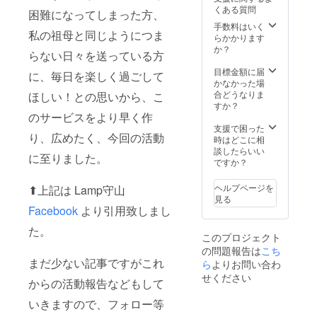
す。 ※
くある質問
困難になってしまった方、
掲載期
間は掲
手数料はいく
私の祖母と同じようにつま
載開始
らかかります
から1年
か？
らない日々を送っている方
間とす
る。 ※
目標金額に届
に、毎日を楽しく過ごして
掲載に
かなかった場
あた
合どうなりま
ほしい！との思いから、こ
り“相応
すか？
しくな
のサービスをより早く作
い”と判
支援で困った
り、広めたく、今回の活動
断した
時はどこに相
場合
談したらいい
に至りました。
は、掲
ですか？
載でき
かねま
ヘルプページを
⬆︎上記は Lamp守山
すので
見る
ご了承
Facebook
より引用致しまし
下さ
い。
た。
このプロジェクト
の問題報告は
こち
まだ少ない記事ですがこれ
ら
よりお問い合わ
せください
からの活動報告などもして
いきますので、フォロー等