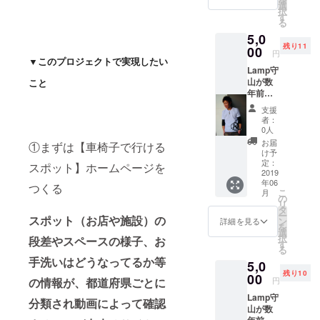
ポット
選
択
へ、ア
す
る
ポイン
5,0
トメン
残り11
トをと
00
円
りま
▼このプロジェクトで実現したい
Lamp守
す。 撮
山が数
こと
影した
年前に
動画は
作っ
ホーム
支援
た“Day
ページ
者：
s Tシャ
にて掲
0人
ツ” 表裏
載可能
お届
①まずは【車椅子で行ける
にプリ
です。
け予
ントあ
プロ
定：
スポット】ホームページを
り。現
2019
ジェク
年06
在どこ
ト終了
つくる
こ
月
にも流
後、8桁
の
リ
通して
の数字
タ
ー
おりま
スポット（お店や施設）の
を10通
ン
詳細を見る
を
せん。
り記載
選
択
段差やスペースの様子、お
【サイ
した
す
る
ズ】着
メッ
手洗いはどうなってるか等
5,0
丈67cm
セージ
残り10
肩幅
00
をメー
円
の情報が、都道府県ごとに
42cm
ルにて
Lamp守
身幅
お送り
分類され動画によって確認
山が数
50cm
致しま
年前に