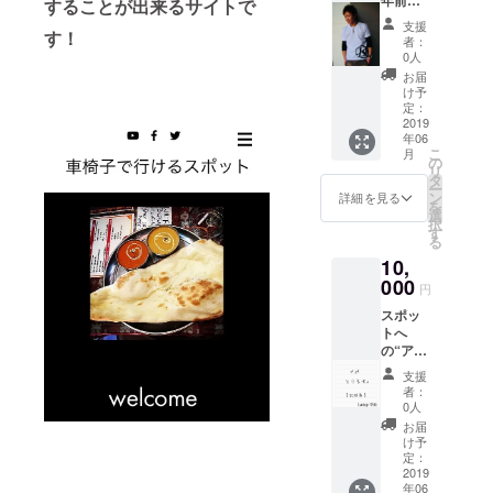
袖丈
することが出来るサイトで
す。 1
作っ
19cm
通りを
支援
た“Day
す！
【カ
アポ1回
者：
s Tシャ
ラー】
分とし
0人
ツ” 表裏
ホワイ
て使用
お届
にプリ
ト
出来ま
け予
ントあ
定：
す。
り。現
2019
メール
年06
在どこ
にてご
こ
月
にも流
の
希望の
リ
通して
タ
スポッ
ー
おりま
ン
ト先情
詳細を見る
を
せん。
選
報と撮
択
（写真
す
影する
る
はホワ
日時を
10,
イトver
お送り
で
000
頂く
円
す。）
か、完
スポッ
【サイ
成後の
トへ
ズ】着
サイト
の“ア
丈67cm
の案内
ポ”とり
肩幅
に従っ
支援
ます！
42cm
てご使
者：
【20回
身幅
0人
用下さ
分】
50cm
い。 プ
お届
Lamp守
袖丈
け予
ロジェ
山があ
19cm
定：
クト本
なたの
2019
【カ
文中に
年06
行きた
ラー】