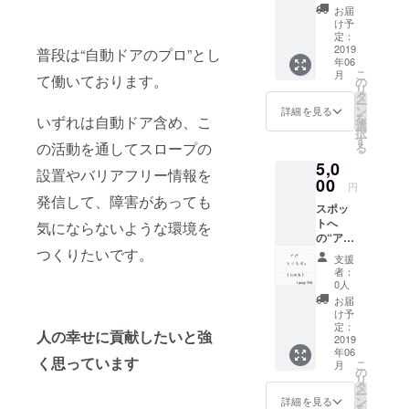
円〜
お届
100,000
け予
,000円
定：
の間で
2019
普段は“自動ドアのプロ”とし
年06
金額を
こ
月
設定で
て働いております。
の
リ
きます
タ
ー
ので、
ン
詳細を見る
を
いずれは自動ドア含め、こ
是非お
選
択
願い致
す
の活動を通してスロープの
る
しま
5,0
す。 感
設置やバリアフリー情報を
謝を噛
00
円
み締め
発信して、障害があっても
スポッ
て、お
トへ
礼の
気にならないような環境を
の“ア
メッ
ポ”とり
つくりたいです。
セージ
支援
ます！
をメー
者：
【10回
ルにて
0人
分】
お送り
お届
Lamp守
致しま
け予
山があ
す。
定：
人の幸せに貢献したいと強
なたの
2019
年06
行きた
く思っています
こ
月
い（撮
の
リ
りた
タ
ー
い）ス
ン
詳細を見る
を