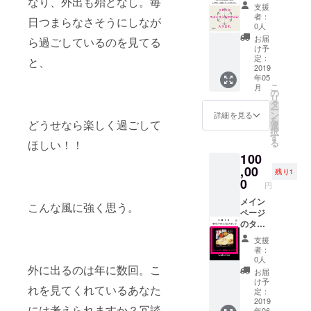
なり、外出も殆どなし。毎
に掲載
が、PC
影場所
支援
しま
版• モバ
までの
者：
日つまらなさそうにしなが
す。 メ
イル版
交通費
0人
イン画
共に掲
は支援
お届
ら過ごしているのを見てる
面にス
載致し
者様に
け予
ポン
ます。
定：
ご負担
と、
サー掲
2019
※期間は
して頂
年05
載欄を
掲載か
きま
こ
月
設け、
ら1年間
の
す。
リ
ご紹介
とし、
タ
（山梨
ー
させて
スポッ
ン
県から
詳細を見る
を
どうせなら楽しく過ごして
頂きま
ト側の
選
スポッ
択
す。 企
掲載許
す
トまで
る
ほしい！！
業様は
可があ
の往復
100
ロゴ
る場合
の交通
データ
,00
に限
費とな
残り1
を頂
る。
0
りま
円
き、個
す）
人様は
メイン
こんな風に強く思う。
ご相談
ページ
のう
のタイ
え、掲
トルす
支援
載致し
ぐ下
者：
ます。
に、あ
0人
外に出るのは年に数回。こ
※掲載期
なたの
お届
間は
オスス
け予
れを見てくれているあなた
ホーム
メス
定：
ページ
ポット
2019
には考えられますか？冗談
年06