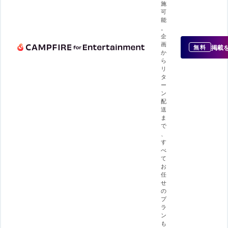
施
可
能
。
企
画
掲載
無料
か
ら
リ
タ
ー
ン
配
送
ま
で
、
す
べ
て
お
任
せ
の
プ
ラ
ン
も