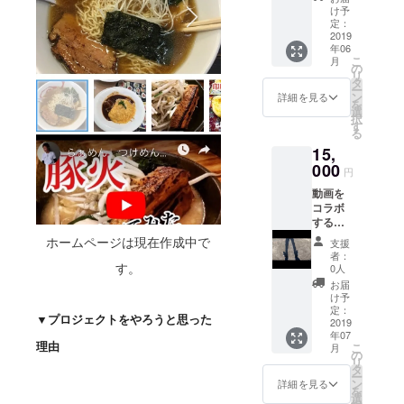
ページ
致しま
け予
ロジェ
にてご
す。 ま
定：
クト本
紹介致
2019
た、撮
文中に
年06
しま
影した
連絡先
こ
月
す。 ※
動画は
の
を掲載
リ
撮影場
ホーム
タ
してお
ー
所は日
ページ
ン
詳細を見る
りま
を
本国内
で紹介
選
す。
択
に限
する可
す
る
り、撮
能性が
15,
影場所
ありま
までの
000
す、ご
円
交通費
了承下
動画を
は支援
さい。
コラボ
者様に
※撮影場
する権
ご負担
所は日
利。
して頂
本国内
ホームページは現在作成中で
支援
【車椅
きま
に限
者：
子で行
す。
す。
り、撮
0人
けるス
（山梨
影場所
お届
ポッ
県から
までの
け予
ト】動
スポッ
定：
交通費
▼プロジェクトをやろうと思った
画以外
2019
トまで
は支援
年07
にも
の往復
者様に
理由
こ
月
VLOGの
の交通
の
ご負担
リ
ような
費とな
タ
して頂
ー
動画も
りま
ン
きま
詳細を見る
を
撮るこ
す） プ
選
す。