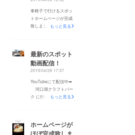
車椅子で行けるスポッ
トホームページが完成
致しましたので、ご覧
もっと見る
になって下さい！車椅
子で行けるスポット一
刻も早く全国の“ス
最新のスポット
ポット動画”を集め、
動画配信！
車椅子ユーザーの外出
2019/04/28 17:57
の後押しになる様、ご
協力をお願い致しま
YouTubeにて配信中➡︎
す！​守山
河口湖クラフトパー
ク に行ってきた！覗
もっと見る
いてみて下さい＾＾
ホームページが
ほぼ完成致しま