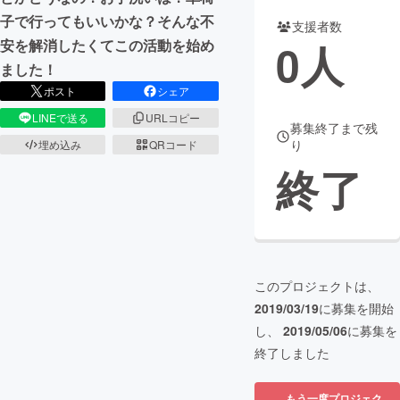
子で行ってもいいかな？そんな不
支援者数
まちづくり・地域活性化
0
人
安を解消したくてこの活動を始め
ました！
CAMPFIRE for Social Good
CAMPFIRE Creation
ポスト
シェア
CAMPFIREふるさと納税
machi-ya
コミュニティ
LINEで送る
URLコピー
募集終了まで残
り
埋め込み
QRコード
終了
このプロジェクトは、
2019/03/19
に募集を開始
し、
2019/05/06
に募集を
終了しました
もう一度プロジェク