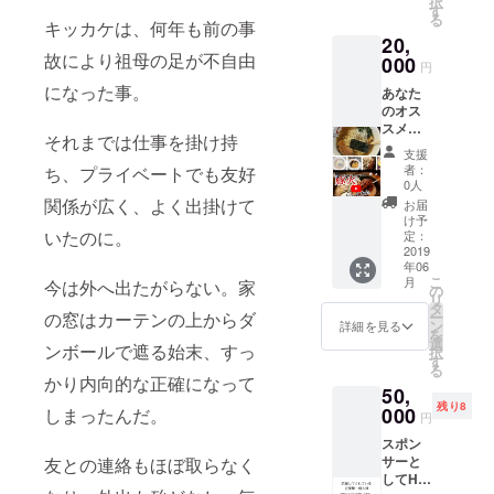
択
とがあ
ロジェ
す
（山梨
る
りま
キッカケは、何年も前の事
クト終
県から
20,
す。 イ
了後、
スポッ
故により祖母の足が不自由
メージ
000
日程調
トまで
円
として
整の
の往復
になった事。
あなた
は写真
メール
の交通
のオス
のよう
をお送
費とな
スメス
な感じ
り致し
りま
それまでは仕事を掛け持
ポット
です
ます。
す） ※
支援
（お店
が、詳
面会の
者：
ち、プライベートでも友好
や施
しくは
0人
際は公
設）の
私の
関係が広く、よく出掛けて
共の場
お届
写真を
YouTub
け予
所で面
サイト
いたのに。
eアカウ
定：
会しま
ギャラ
2019
ントよ
す。
年06
リース
りご覧
こ
月
今は外へ出たがらない。家
ペース
下さ
の
リ
（メイ
い。ア
タ
の窓はカーテンの上からダ
ー
ンペー
カウン
ン
詳細を見る
を
ジ）に
ト名
選
ンボールで遮る始末、すっ
択
掲載致
Lamp守
す
る
しま
山 で
かり内向的な正確になって
50,
す。 ⬆︎
す。 ※
残り8
写真は
000
しまったんだ。
撮影場
円
モバイ
所は日
スポン
ル表示
本国内
サーと
友との連絡もほぼ取らなく
したも
に限
してHP
のです
り、撮