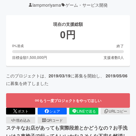
lampmoriyama
ゲーム・サービス開発
現在の支援総額
0
円
終了
0
%達成
目標金額
1,500,000
円
支援者数
0
人
このプロジェクトは、
2019/03/19
に募集を開始し、
2019/05/06
に募集を終了しました
もう一度プロジェクトをやってほしい
ポスト
シェア
LINEで送る
URLコピー
埋め込み
QRコード
ステキなお店があっても実際段差とかどうなの？お手洗
いは？車椅子で行ってもいいかな？そんな不安を解消し