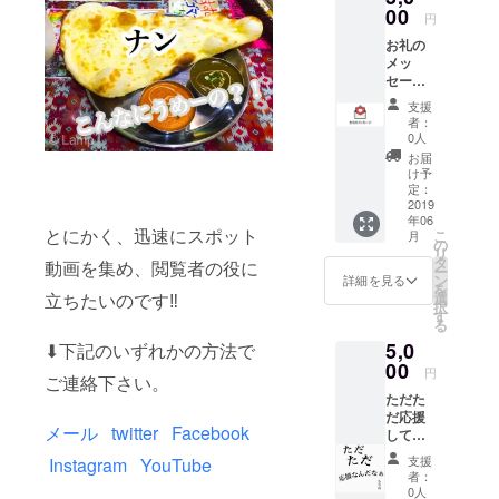
00
円
お礼の
メッ
セージ
をメー
支援
ルにて
者：
お送り
0人
いたし
お届
ます！
け予
定：
2019
年06
とにかく、迅速にスポット
こ
月
の
リ
タ
動画を集め、閲覧者の役に
ー
ン
詳細を見る
を
選
立ちたいのです‼︎
択
す
る
5,0
⬇︎下記のいずれかの方法で
00
円
ご連絡下さい。
ただた
だ応援
メール
twitter
Facebook
して頂
ける
支援
Instagram
YouTube
方、
者：
5,000
0人