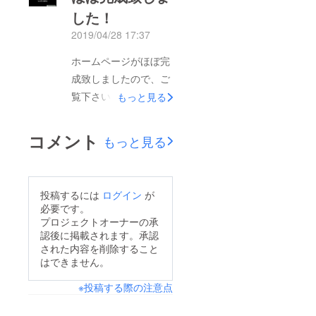
した！
2019/04/28 17:37
ホームページがほぼ完
成致しましたので、ご
覧下さい。車椅子で行
もっと見る
けるスポットまた、動
画データをくださる方
コメント
もっと見る
や、すでにYouTubeで
配信されている動画
URL • サムネイルを当
投稿するには
ログイン
が
サイトにて掲載させて
必要です。
頂ける方は、メールや
プロジェクトオーナーの承
認後に掲載されます。承認
SNSにてご連絡下さ
された内容を削除すること
い。さらに活動を応援
はできません。
してくださる方、お待
※投稿する際の注意点
ちしております。何か
質問等あればお気軽に