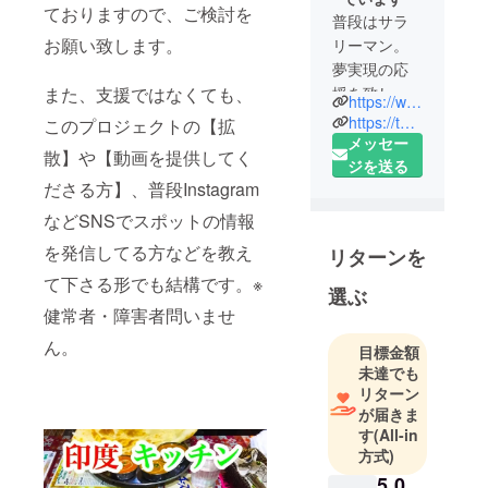
ておりますので、ご検討を
普段はサラ
お願い致します。
リーマン。
夢実現の応
また、支援ではなくても、
援を致しま
https://www.youtube.com/channel/UCmfkPpqtm0PPU6RaxhVdVcg
す。
https://twitter.com/goldsh1p
このプロジェクトの【拡
メッセー
散】や【動画を提供してく
ジを送る
ださる方】、普段Instagram
などSNSでスポットの情報
を発信してる方などを教え
リターンを
て下さる形でも結構です。※
選ぶ
健常者・障害者問いませ
ん。
目標金額
未達でも
リターン
が届きま
す
(All-in
方式)
5,0