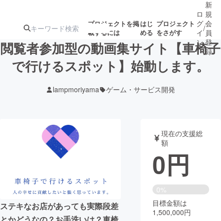
新
ロ
規
グ
会
プロジェクトを掲
はじ
プロジェクト
/
載するには
める
をさがす
イ
員
ン
登
閲覧者参加型の動画集サイト【車椅子
録
で行けるスポット】始動します。
人気のプロ
注目のリ
注目の新着プロ
募集終了が近いプ
もうすぐ公開
lampmoriyama
ゲーム・サービス開発
ジェクト
ターン
ジェクト
ロジェクト
されます
アート・写真
音楽
現在の支援総
額
0
円
テクノロジー・ガジェット
ゲーム・サ
映像・映画
書籍・雑誌
0%
目標金額は
ステキなお店があっても実際段差
1,500,000円
ビジネス・起業
チャレンジ
とかどうなの？お手洗いは？車椅