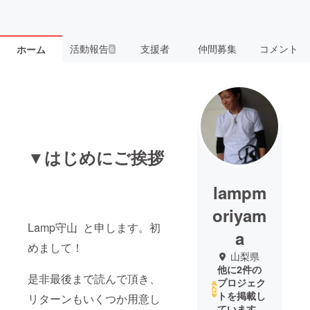
活動報告
支援者
仲間募集
コメント
ホーム
6
▼はじめにご挨拶
lampm
oriyam
Lamp守山 と申します。初
a
めまして！
山梨県
他に2件の
是非最後まで読んで頂き、
プロジェク
トを掲載し
リターンもいくつか用意し
ています