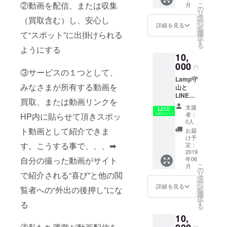
連絡先
②動画を配信、または収集
こ
月
い（撮
ブラッ
の
を掲載
リ
りた
ク
タ
してお
（買取含む）し、安心し
ー
い）ス
ン
詳細を見る
りま
を
ポット
選
て“スポット”に出掛けられる
す。
択
へ、ア
す
る
ポイン
ようにする
10,
トメン
トをと
000
円
③サービスの１つとして、
りま
Lamp守
す。 撮
みなさまが所有する動画を
山と
影した
LINEで
動画は
買取、または動画リンクを
直接や
ホーム
支援
りとり
ページ
者：
HP内に貼らせて頂きスポッ
ができ
にて掲
0人
る権
載可能
ト動画として紹介できま
お届
利。 プ
です。
け予
ロジェ
す。こうする事で、、、➡︎
プロ
定：
クト終
2019
ジェク
自分の撮った動画がサイト
年06
了後
ト終了
こ
月
メール
後、8桁
の
で紹介される“喜び”と他の閲
リ
に
の数字
タ
ー
て“LINE
を20通
ン
詳細を見る
覧者への“外出の後押し”にな
を
ID”と
り記載
選
択
【8桁の
した
す
る
る
数字】
メッ
10,
を記載
セージ
した
をメー