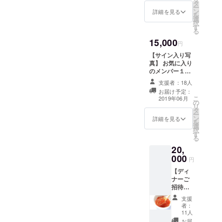
トルを
タ
ー
選んで
ン
詳細を見る
を
頂き
選
択
キープ
す
る
致しま
15,000
す！ 来
円
店時
【サイン入り写
２名分
真】 お気に入り
ランチ
のメンバー１人
セット
のサイン入り写
提供
支援者：18人
真をお送り致し
（ワン
お届け予定：
ます！ 大樹町で
ドリン
こ
2019年06月
の
撮影したメン
ク付
リ
タ
バーの写真をお
き）
ー
ン
送り致します！
詳細を見る
北海道
を
選
一味違う姿を
の美味
択
す
見てください！
しい食
る
※ご支援の際に、
材を使
20,
ご希望のメン
用した
000
バーのお名前を
円
美味し
備考欄にご記入
いラン
【ディ
ください。
チセッ
ナーご
トにな
招待】
りま
オープ
支援
す！
ン記念
者：
豚丼、
パー
11人
ラーメ
ティー
お届