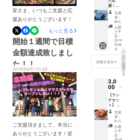
だ応
援！メ
し掃除しました！そして黒
皆さま、いつもご支援と応
ン
支援
を２回に分けて塗装しまし
バー
者：
援ありがとうございます！
からお
80人
た！！これからもオープン
礼動画
大樹町に移住してもう少し
お届
もっと見る
メッ
け予
に向けて頑張りますので皆
セー
で２ヶ月になります！あっ
定：
開始１週間で目標
ジ！！
2019
様引き続き応援宜しくお願
という間に時間が過ぎてい
年06
メン
こ
月
い致します！！
金額達成致しまし
バー全
の
ます！物件のリノベーショ
リ
員から
タ
ー
感謝の
た！！
ン
詳細を見る
ンを進め、メニューの試
を
お礼動
選
2019/04/07 01:23
択
画をお
作、大樹町での活動や交流
す
る
送り致
などなど。どんどん進捗を
3,0
しま
す！
00
円
のせていきますので是非ご
【ラン
覧になって下さい！！そし
チセッ
ト】 来
て新リターンも追加されて
店時
支援
います！！是非ご覧になっ
２名分
者：
ランチ
61人
てください！！蝦夷マル
ご支援頂きまして、本当に
セット
お届
提供
け予
シェ宿泊券や北海道でしか
ありがとうございます！皆
（ワン
定：
ドリン
2019