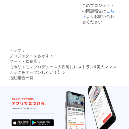
ターン
パー
提灯に
このプロジェクト
につき
ティー
記載さ
の問題報告は
こち
まして
ディ
れま
は、未
ナーペ
す！ ・
ら
よりお問い合わ
成年者
アご招
お店の
せください
の方の
待 （２
予約を
支援は
名様）
優先致
お受け
・海
しま
できま
鮮、
す！ ・
せん。
チーズ
旬の食
※ご支援
料理、
材が入
トップ
>
の際
ジビエ
荷した
プロジェクトをさがす
>
に、ご
などお
ら情報
フード・飲食店
>
希望の
肉の
をいち
メン
コース
早くお
【ホリエモンプロデュース大樹町にレストラン&美人ママス
バーの
料理を
届け致
ナックをオープンしたい！】
>
お名前
提供し
しま
活動報告一覧
と提灯
ます。
す！ ・
に記載
北海道
当店主
するお
の美味
催イベ
名前を
しい食
ントの
備考欄
材を使
際も予
にご記
用した
約を優
入くだ
本当に
先致し
さい。
美味し
ます！
※日時は
い料理
オープ
追って
を提供
ンまで
ご連絡
致しま
の裏話