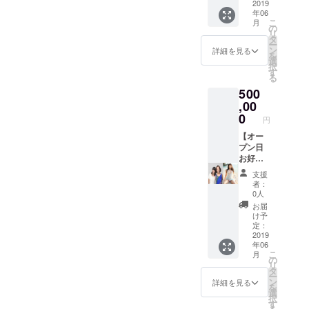
食材を
リンク
2019
年06
使用し
飲み放
こ
月
た海
題、
の
リ
鮮、
コース
タ
ー
チーズ
料理）
ン
詳細を見る
を
料理、
選
択
ジビエ
ウェル
す
る
などお
カムス
500
肉の
パーク
コース
リング
,00
料理を
サービ
0
円
提供し
ス
ます。
北海道
【オー
是非北
の食材
プン日
海道の
を使用
お好き
美味し
した美
なメン
支援
い食材
味しい
バー１
者：
を使用
海鮮、
人と60
0人
した料
チーズ
分間飲
お届
理をお
料理、
める権
け予
楽しみ
ジビエ
利!】
定：
くださ
などお
2019
年06
い！ ワ
肉の
&
こ
月
インや
コース
【特別
の
リ
日本酒
料理を
会員
タ
ー
のペア
提供し
権】 ・
ン
詳細を見る
を
リング
ます。
北海道
選
択
も行い
最
の美味
す