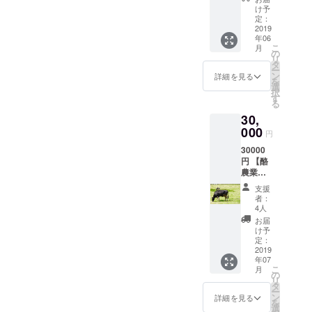
ン、ハ
ディ
け予
ンバー
ナーペ
定：
グな
アご招
2019
ど、サ
年06
待 （２
イドメ
こ
月
名様）
の
ニュー
リ
・海
タ
も提供
ー
鮮、
ン
詳細を見る
致しま
を
チーズ
選
す！
択
料理、
す
※メ
る
ジビエ
ニュー
30,
などお
は変更
肉の
000
円
になる
コース
可能性
30000
料理を
があり
円 【酪
提供し
ます。
農業体
ます。
験ツ
北海道
支援
アー】
の美味
者：
(2名様)
しい食
4人
材を使
お届
＋
用した
け予
【蝦夷
本当に
定：
マル
2019
美味し
年07
シェ宿
い料理
こ
月
泊券】
を提供
の
リ
（2名
致しま
タ
ー
様） ※
す！！
ン
詳細を見る
を
民泊開
ワイン
選