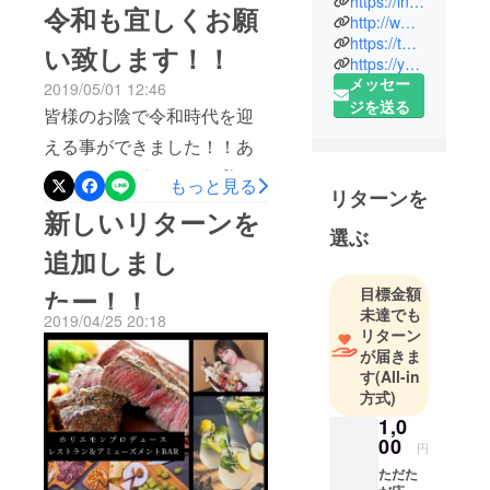
した！！今までの努力や思
https://instagram.com/toshishi0203
令和も宜しくお願
味しい食材がいつでも食べ
http://www.tiktok.com/@toshishi0203
い凄かっただろうな。本当
られる大樹町、北海道内、
https://twitter.com/TOSHISHI0203
い致します！！
に大樹町に来れて嬉しかっ
https://youtube.com/channel/UCyFv7VVLDb4yp1cEpRJ_CVg
全国から足を運んでもらえ
メッセー
2019/05/01 12:46
たです！！勇気をもらえま
るみんなが笑顔になれるコ
ジを送る
皆様のお陰で令和時代を迎
した。諦めない気持ち、や
ミュニティ、待ち合わせ場
える事ができました！！あ
る気、努力があれば本当に
所もっともっと大樹町、北
りがとうございます！私達
もっと見る
成功するのだと改めて感じ
海道の魅力を皆様に体感し
リターンを
の最近の活動はインタース
新しいリターンを
ました！！僕たちのレスト
て頂きたいです！！絶対に
選ぶ
テラテクノロジズのロケッ
ラン『蝦夷マルシェ』絶対
追加しまし
ワクワクするエンタメ満載
ト打ち上げ前夜祭のお手伝
に成功させ、皆様に大樹町
のレストラン&amp;バーで
たー！！
目標金額
いロケット打ち上げの
に足を運んで頂きお会い
未達でも
す！！皆様に大樹町に足を
2019/04/25 20:18
SKYHILLSでの出店店舗の
リターン
し、お話したいです！募集
運んで頂き、僕達とお話さ
が届きま
リノベーション作業などな
終了まで５日しかありませ
す
(All-in
せてください！！本当に楽
ど平成、令和、GW関係無し
方式)
ん。皆様のお力をお貸し下
しみです！！！宜しくお願
で活動しております！こち
1,0
さい！！
い致します！！！！
00
円
らが、、こちらになりまし
ただた
た！！！！！厨房機器を外