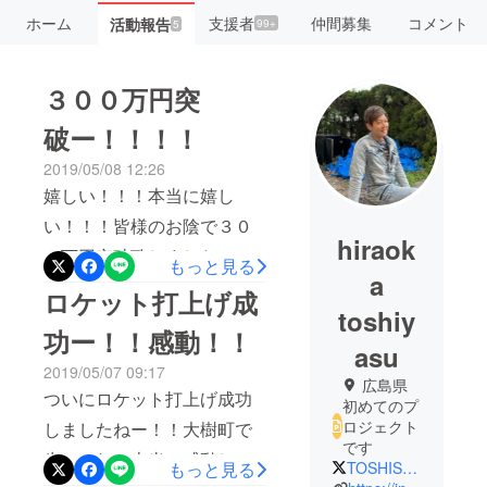
ホーム
支援者
仲間募集
コメント
活動報告
99+
5
３００万円突
破ー！！！！
2019/05/08 12:26
嬉しい！！！本当に嬉し
い！！！皆様のお陰で３０
hiraok
０万円突破致しました！本
もっと見る
a
当にありがとうございま
ロケット打上げ成
toshiy
す！！メンバー全員成功さ
功ー！！感動！！
せるため一生懸命頑張って
asu
2019/05/07 09:17
おりますので引き続き応援
広島県
ついにロケット打上げ成功
初めてのプ
宜しくお願い致します！！
ロジェクト
しましたねー！！大樹町で
未来のレストラン『蝦夷マ
です
生でみれて本当に感動しま
もっと見る
ルシェ』北海道の本当に美
TOSHISHI0203