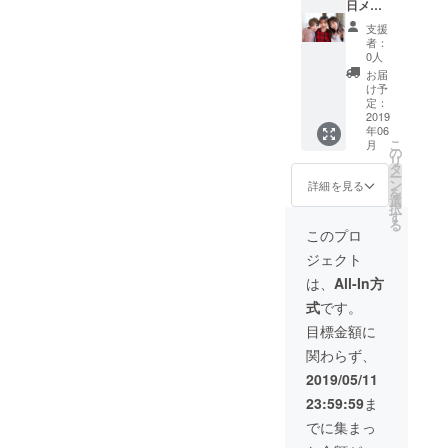
材が入
りにな
から１
サイン
日メン
荷した
りま
本シャ
入り記
バー美
支援
ら情報
す。 ※
ンパン
念撮
女３人
者：
をいち
オープ
のプレ
影】
を独占
0人
早くお
ン日な
ゼント
＋ 【ラ
し
お届
届け致
どは
も致し
ンチ
て90
け予
しま
追って
ます！
セット&
分間飲
定：
す！ ・
ご連絡
※料理内
北海道
める権
2019
年06
当店主
差し上
容は変
名産
利！】
こ
月
催イベ
げま
更にな
品】 ※
【特大
の
リ
ントの
す。
る可能
民泊開
提灯
タ
ー
際も予
性があ
業後、
VIP会員
ン
詳細を見る
を
約を優
りま
宿泊可
権】
選
択
先致し
す。 特
能で
店舗の
す
る
ます！
別会員
す。 ※
外に名
このプロ
※ご支援
・あな
宿泊日
前を入
ジェクト
の際
たの名
程につ
れた特
に、提
前が提
きまし
大提灯
は、
All-In方
灯に記
灯に記
ては後
を一番
式
です。
載する
載され
日、日
目立つ
お名前
ます！
程相談
所に飾
目標金額に
を備考
・お店
致しま
らせて
関わらず、
欄にご
の予約
す。
頂きま
記入く
を優先
特大提
す！ ・
2019/05/11
ださ
致しま
灯 VIP
VIP特別
23:59:59
ま
い。 ※
す！ ・
会員 ・
コース
日時は
旬の食
あなた
料理
でに集まっ
追って
材が入
の名前
ディ