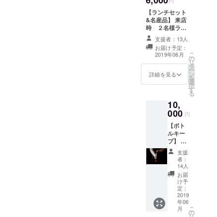
6,000
平岡
円
追加でリターンを増やしま
画メッ
になる
【ランチセット
セー
可能性
す！大樹町でしかできない
&名産品】 来店
ジ】 北
があり
時 ２名様ラン
体験なども追加していきま
海道釧
ます。
チセット提供
路名物
支援者：13人
すので引き続き応援やご支
（ワンドリンク
よしや
お届け予定：
付き）
すの豚
こ
2019年06月
援頂ければ幸いです。
の
まんシ
リ
タ
＋ 北海道名
リーズ
ー
ン
産品をお持ち帰
詳細を見る
等自宅
を
選
り頂けます（よ
に郵送
択
す
しやすの豚まん
致しま
る
等） 北海道の美
す。
10,
味しい食材を使
000
用した本当に美
円
味しいランチ
【ボト
セットになりま
ルキー
す！ 豚丼、ラー
プ】
メン、ハンバー
＋ 【ラ
グなど、サイド
支援
ンチ
メニューも提供
者：
セッ
14人
致します！ ※メ
ト】 当
ニューは変更に
お届
店オス
け予
なる可能性があ
スメの
定：
ります。
お酒の
2019
年06
中から
こ
月
１本ボ
の
リ