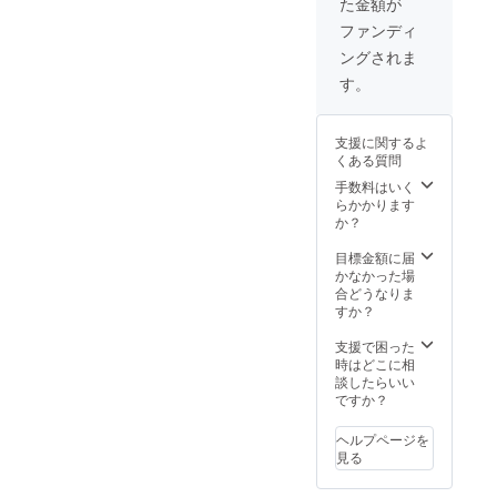
た金額が
ご連絡
荷した
が特大
ナー、
差し上
ら情報
提灯に
オリジ
ファンディ
げま
をいち
記載さ
ナルカ
ングされま
す。
早くお
れま
クテル
届け致
す！ ・
等を提
す。
しま
お店の
供致し
す！ ・
予約を
ます！
当店主
優先致
ス
支援に関するよ
催イベ
しま
タッフ
くある質問
ントの
す！ ・
からド
際も予
旬の食
ンペ
手数料はいく
約を優
材が入
リな
らかかります
先致し
荷した
ど３本
か？
ます！
ら情報
提供致
是非
をいち
しま
目標金額に届
ゆっく
早くお
す！
かなかった場
りとお
届け致
是非一
合どうなりま
くつろ
しま
緒にお
すか？
ぎ下さ
す！ ・
祝いし
い！ も
当店主
てくだ
支援で困った
ちろん
催イベ
さ
時はどこに相
男性メ
ントの
い！！
談したらいい
ンバー
際も予
特大提
ですか？
指名で
約を優
灯 VIP
も構い
先致し
会員 ・
ヘルプページを
ませ
ます！
あなた
見る
ん！ ※
オープ
の名前
このリ
ン記念
が特大