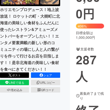
0
円
ホリエモンプロデュース！地上波
まちづくり・地域活性化
放送！ ロケットの町・大樹町に北
海道の美味しい食材をふんだんに
CAMPFIRE for Social Good
CAMPFIRE Creation
406%
使ったレストラン&アミューズメ
CAMPFIREふるさと納税
machi-ya
コミュニティ
目標金額は
ントバーをオープンしたい！！エ
1,000,000円
ンタメ要素満載の新しい形のコ
ミュニティの場にし人と人の繋が
支援者数
287
りを作って行けるお店を目指しま
す！！是非北海道の美味しい食材
を食べにきてください！！
人
ポスト
シェア
LINEで送る
URLコピー
埋め込み
QRコード
募集終了まで残
り