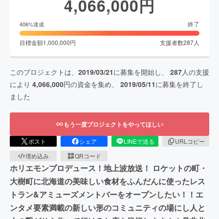
4,066,000
円
終了
406
%達成
目標金額
1,000,000
円
支援者数
287
人
このプロジェクトは、
2019/03/21
に募集を開始し、
287
人の支援
により
4,066,000
円の資金を集め、
2019/05/11
に募集を終了し
ました
もう一度プロジェクトをやってほしい
ポスト
シェア
LINEで送る
URLコピー
埋め込み
QRコード
ホリエモンプロデュース！地上波放送！ ロケットの町・
大樹町に北海道の美味しい食材をふんだんに使ったレス
トラン&アミューズメントバーをオープンしたい！！エ
ンタメ要素満載の新しい形のコミュニティの場にし人と