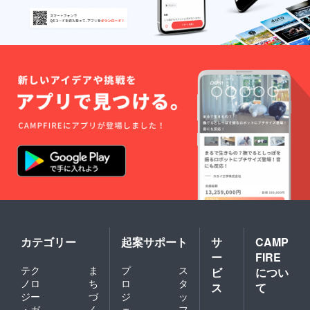
差し上
す！！
も聞け
げま
ワイン
ちゃう
す。
や日本
チャン
酒のペ
ス！ 大
アリン
樹町で
グも行
の思い
いま
出を作
す。 是
りませ
非北海
んか？
道の食
※このリ
材をお
ターン
楽しみ
につき
くださ
まして
い！ ※
は、未
料理内
成年者
容は変
の方の
更にな
支援は
る可能
お受け
性があ
できま
りま
せん。
す。 ※
※ご支援
日時は
の際
カテゴリー
起案サポート
サ
CAMP
追って
に、提
ー
FIRE
ご連絡
灯に記
テク
ま
プ
ス
差し上
載する
ビ
につい
げま
お名前
ノロ
ち
ロ
タ
ス
て
す。 来
を備考
ジー
づ
ジ
ッ
店時メ
欄にご
・ガ
く
ェ
フ