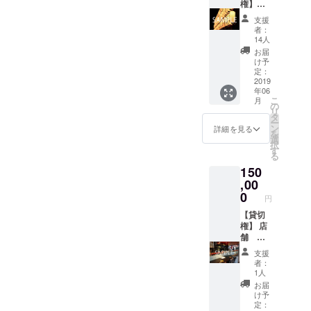
かるの
権】
夷マル
で飲食
&【ディ
シェに
支援
店を開
ナーご
宿泊も
者：
業した
招待】
できま
14人
い人は
店舗の
す！ ※
お届
参考に
提灯に
体験ツ
け予
なると
あなた
アー日
定：
思いま
の名前
2019
程につ
年06
す！
を記
きまし
こ
月
載！
ては、
の
リ
（予約
要相談
タ
ー
優先致
になり
ン
詳細を見る
を
しま
ます。
選
択
す）
ご連絡
す
る
差し上
150
げま
＋ オー
,00
す。
プン記
0
円
念パー
ティー
【貸切
ディ
権】 店
ナーペ
舗 貸
アご招
切権２
支援
待 （２
時間
者：
名様）
（アル
1人
・北海
コー
お届
道の美
ル、ソ
け予
味しい
フトド
定：