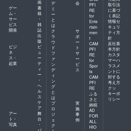
提供
画
デ
会
取引法
PFI
（ワン
ゲー
書
ミ
に基づ
RE
ドリン
ム・
籍
ー
く表記
for
ク付
サー
・
と
き）
情報セ
Ente
ビス
雑
は
キュリ
rtain
開発
誌
ク
サ
ティ方
men
出
ラ
ポ
針
t
＋ 北海
版
ウ
ー
反社基
CAM
道名産
ビジ
ビ
ド
ト
品をお
本方針
PFI
ネ
ュ
フ
サ
持ち帰
カスタ
RE
ス・
ー
り頂け
ァ
ー
マーハ
for
ます
起業
テ
ン
ビ
ラスメ
Spor
（よし
ィ
デ
ス
ントに
ts
やすの
ー
ィ
対する
豚まん
CAM
・
ン
等） 北
考え方
PFI
ヘ
海道の
グ
クッ
RE
美味し
ル
と
キーポ
ふる
い食材
ス
は
リシー
さと
を使用
ケ
プ
実
納税
した本
ア
ロ
施
当に美
AD
アー
舞
ジ
事
味しい
FOR
ト・
台
ランチ
ェ
例
ALL
セット
写真
・
ク
HIO
になり
パ
ト