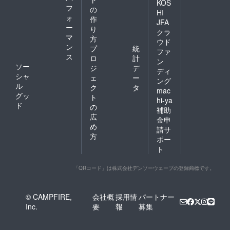
KOS
ます！
フ
の
豚丼、
HI
ォ
作
ラーメ
JFA
ー
ン、ハ
り
クラ
ンバー
マ
方
ウド
グな
ン
プ
統
ファ
ど、サ
ス
ロ
計
イドメ
ン
ソー
ジ
デ
ニュー
ディ
シャ
も提供
ェ
ー
ング
致しま
ル
ク
タ
mac
す！ ※
グッ
ト
hi-ya
メ
ド
の
補助
ニュー
広
は変更
金申
め
になる
請サ
可能性
方
ポー
があり
ト
ます。
「QRコード」は株式会社デンソーウェーブの登録商標です。
© CAMPFIRE,
会社概
採用情
パートナー
Inc.
要
報
募集