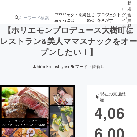
新
ロ
規
グ
会
プロジェクトを掲
はじ
プロジェクト
/
載するには
める
をさがす
イ
員
ン
登
【ホリエモンプロデュース大樹町に
録
レストラン&美人ママスナックをオー
プンしたい！】
人気のプロ
注目のリ
注目の新着プロ
募集終了が近いプ
もうすぐ公開
ジェクト
ターン
ジェクト
ロジェクト
されます
hiraoka toshiyasu
フード・飲食店
アート・写真
音楽
現在の支援総
テクノロジー・ガジェット
ゲーム・サ
額
4,06
映像・映画
書籍・雑誌
6,00
ビジネス・起業
チャレンジ