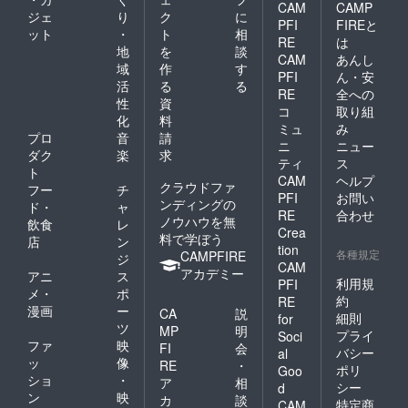
ンバー
記入く
CAM
CAMP
ジェ
り
ク
に
と特別
ださ
PFI
FIREと
ット
・
ト
相
記念撮
い。 ※
RE
は
影 来店
日時は
地
を
談
CAM
あんし
時にメ
追って
域
作
す
PFI
ん・安
ンバー
ご連絡
活
る
る
と特別
差し上
RE
全への
性
資
に記念
げま
コ
取り組
化
料
撮影し
す。
ミュ
み
ます！
プロ
音
請
ニ
ニュー
全力で
ダク
楽
求
ティ
ス
お礼を
ト
CAM
ヘルプ
させて
クラウドファ
フー
チ
頂きま
PFI
お問い
ンディングの
ド・
ャ
す！一
RE
合わせ
ノウハウを無
飲食
レ
緒に撮
Crea
料で学ぼう
影した
店
ン
tion
写真に
各種規定
CAMPFIRE
ジ
CAM
サイン
アカデミー
アニ
ス
をして
利用規
PFI
メ・
ポ
後日郵
約
RE
漫画
ー
送致し
CA
説
細則
for
ます！
ツ
MP
明
プライ
Soci
来店
ファ
映
FI
会
バシー
al
時 ２
ッ
像
RE
・
ポリ
名様ラ
Goo
ショ
・
ア
相
ンチ
シー
d
ン
映
セット
カ
談
特定商
CAM