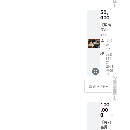
択
業後宿
や日本
す
る
泊でき
酒のペ
50,
ます。
アリン
ツアー
000
グも行
円
の後の
いま
【蝦夷
宿泊も
す。 是
マル
可能で
非北海
シェの1
す！ 北
道の食
日店長
海道で
材をお
支援
になれ
しか味
楽しみ
者：
る権
わえな
くださ
1人
利】 蝦
い、酪
い！ ※
お届
夷マル
農体験
料理内
け予
シェの
のツ
定：
容は変
１日店
2019
アーを
更にな
年06
長にな
開催し
る可能
こ
月
れる権
ます！
の
性があ
リ
利で
普段味
タ
りま
ー
す！ 新
わえな
ン
す。 ※
詳細を見る
を
しいお
い体験
選
日時は
択
店の体
をしま
す
追って
る
験を是
しょ
ご連絡
100
非体験
う！ 体
差し上
してく
,00
験ツ
げま
ださ
アーの
0
す。
円
い！ 内
後は
部の状
【特別
まった
況も分
会員
りと蝦