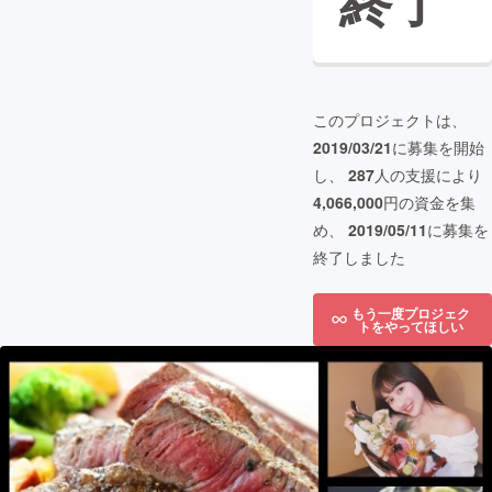
終了
このプロジェクトは、
2019/03/21
に募集を開始
し、
287
人の支援により
4,066,000
円の資金を集
め、
2019/05/11
に募集を
終了しました
もう一度プロジェク
トをやってほしい