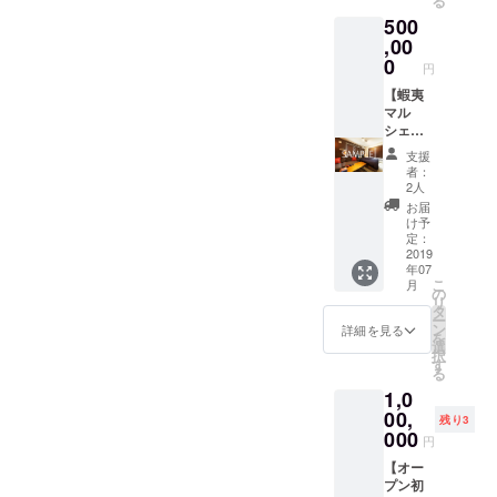
る
ます！
大１０
しい食
500
スタッ
名様ま
材を使
フから
で北海
用した
,00
シャン
道の美
特別メ
0
円
パンを
味しい
ニュー
提供致
食材を
をご用
【蝦夷
しま
使用し
意致し
マル
す！ ※
た特別
ます！
シェ宿
料理内
メ
是非
泊券１
支援
容は変
ニュー
北海道
０万円&
者：
更にな
をご用
の美味
１日店
2人
る可能
意致し
しい食
舗貸切
お届
性があ
ます！
材を使
権】
け予
りま
北海道
用した
＋
定：
す。 特
の食材
料理を
【VIP特
2019
年07
別会員
を是非
メン
別会員
こ
月
・あな
お楽し
バーと
権】
の
リ
たの名
みくだ
お楽し
＋ 【ス
タ
ー
前が提
さい！
みくだ
ペシャ
ン
詳細を見る
を
灯に記
※メ
さい！
ルディ
選
択
載され
ニュー
ワイン
ナーご
す
る
ます！
は変更
や日本
招待】
1,0
・お店
になる
酒のペ
（2名
の予約
場合が
アリン
様）
00,
残り3
を優先
ありま
グも行
＋ 【来
000
円
致しま
す。 ※
いま
店時メ
す！ ・
貸切は
す！ ス
ンバー
【オー
旬の食
１回き
タッフ
と特別
プン初