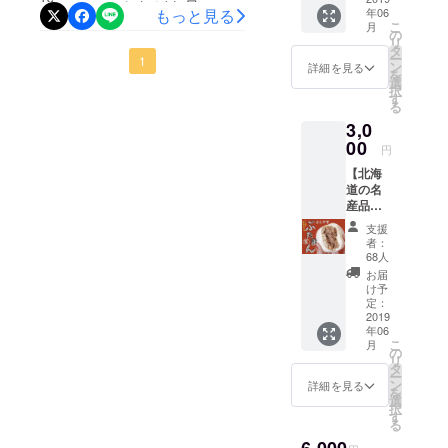
できない体験などなど！！
様のコメントなどを見て、
もっと見る
年06
ク付
こ
月
サイン入り特別記念撮影な
き）
応援してくれているんだと
の
リ
北海道
タ
どもありますので是非ご覧
ー
本当に本当に嬉しく思いま
1
の美味
ン
詳細を見る
を
しい食
選
になってください！！もち
す！絶対にオープンさせ、
択
材を使
す
る
用した
ろんお一人様でも気軽に入
大樹町、北海道の活性化に
3,0
美味し
れる【レストラン&amp;ア
いラ
繋げていきますのでどうか
00
円
ンチ
ミューズメントバー】にな
引き続き宜しくお願い致し
【北海
セット
道の名
になり
りますので是非是非ご支援
ます！！本当に、本当に、
産品
ます！
セッ
豚
の方宜しくお願い致しま
熱いご支援ありがとうござ
支援
ト】
丼、
者：
（釧路
す！！引き続き応援よろし
ラーメ
います！！そして、まだま
68人
名物よ
ン、ハ
お届
くお願い致します！！皆様
だオープン費用が足りない
しやす
ンバー
け予
の豚ま
グな
定：
とお会いして一緒にお話出
状態です。絶対にオープン
んシ
2019
ど、サ
年06
リーズ
イドメ
来る事を楽しみにしており
させ成功させたいのでどう
こ
月
等）自
ニュー
の
リ
宅にお
ま
も提供
かお力をお貸しくださ
タ
ー
届け
致しま
ン
詳細を見る
を
す！！
い！！もっともっと北海道
＋ 【メ
す！
選
択
ンバー
※メ
す
に足を運んで頂きたいので
る
からお
ニュー
礼の動
は変更