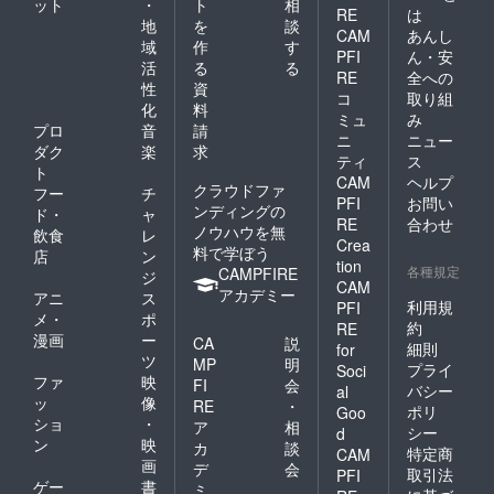
ット
・
ト
相
RE
は
地
を
談
CAM
あんし
域
作
す
PFI
ん・安
活
る
る
RE
全への
性
資
コ
取り組
化
料
ミュ
み
プロ
音
請
ニ
ニュー
ダク
楽
求
ティ
ス
ト
CAM
ヘルプ
クラウドファ
フー
チ
PFI
お問い
ンディングの
ド・
ャ
RE
合わせ
ノウハウを無
飲食
レ
Crea
料で学ぼう
店
ン
tion
各種規定
CAMPFIRE
ジ
CAM
アカデミー
アニ
ス
利用規
PFI
メ・
ポ
約
RE
漫画
ー
CA
説
細則
for
ツ
MP
明
プライ
Soci
ファ
映
FI
会
バシー
al
ッ
像
RE
・
ポリ
Goo
ショ
・
ア
相
シー
d
ン
映
カ
談
特定商
CAM
画
デ
会
取引法
PFI
ゲー
書
ミ