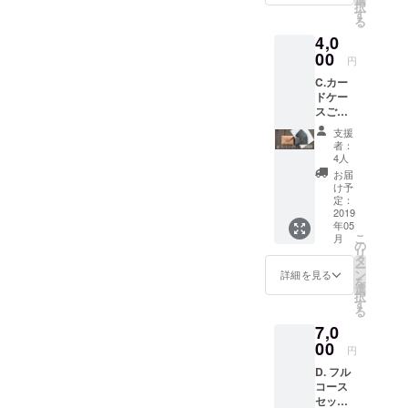
択
す
では、youmean
る
のプロダクトの
4,0
紹介ページの他
00
「今気になる
円
人」とコラボ
C.カー
レーションした
ドケー
作品や情報をご
スご予
紹介しておりま
約
す。
支援
¥4,000
者：
(5月中
4人
旬発送
お届
予定)
け予
youme
定：
anの
2019
年05
カード
こ
月
ケース
の
リ
と
タ
ー
youme
ン
詳細を見る
を
anのロ
選
択
ゴ入り
す
る
ステッ
7,0
カーを
お付け
00
円
してお
D. フル
届けい
コース
たしま
セット
す。