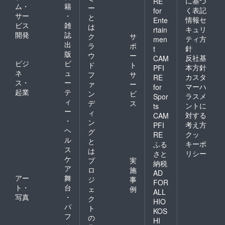
に基づ
RE
ム・
籍
ー
く表記
for
サー
・
と
情報セ
Ente
ビス
雑
は
キュリ
rtain
開発
誌
ク
サ
ティ方
men
出
ラ
ポ
針
t
版
ウ
ー
反社基
CAM
ビジ
ビ
ド
ト
本方針
PFI
ネ
ュ
フ
サ
カスタ
RE
ス・
ー
ァ
ー
マーハ
for
起業
テ
ン
ビ
ラスメ
Spor
ィ
デ
ス
ントに
ts
ー
ィ
対する
CAM
・
ン
考え方
PFI
ヘ
グ
クッ
RE
ル
と
キーポ
ふる
ス
は
リシー
さと
ケ
プ
実
納税
ア
ロ
施
AD
アー
舞
ジ
事
FOR
ト・
台
ェ
例
ALL
写真
・
ク
HIO
パ
ト
KOS
フ
の
HI