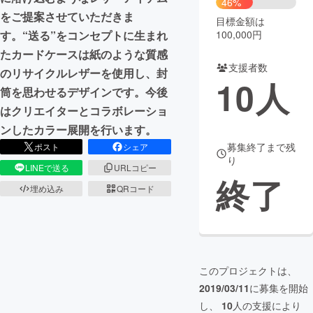
46%
をご提案させていただきま
目標金額は
まちづくり・地域活性化
100,000円
す。“送る”をコンセプトに生まれ
たカードケースは紙のような質感
支援者数
CAMPFIRE for Social Good
CAMPFIRE Creation
のリサイクルレザーを使用し、封
10
人
CAMPFIREふるさと納税
machi-ya
コミュニティ
筒を思わせるデザインです。今後
はクリエイターとコラボレーショ
ンしたカラー展開を行います。
募集終了まで残
ポスト
シェア
り
LINEで送る
URLコピー
終了
埋め込み
QRコード
このプロジェクトは、
2019/03/11
に募集を開始
し、
10
人の支援により