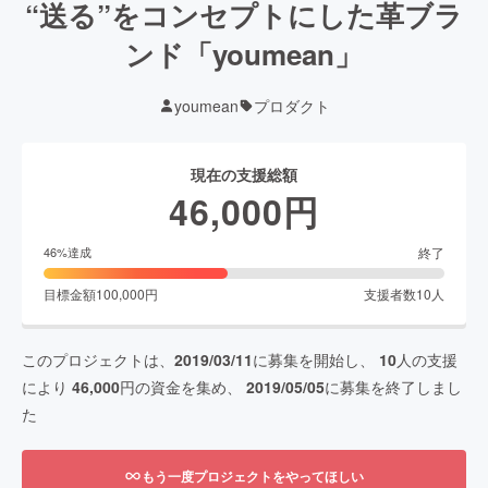
“送る”をコンセプトにした革ブラ
ンド「youmean」
youmean
プロダクト
現在の支援総額
46,000
円
終了
46
%達成
目標金額
100,000
円
支援者数
10
人
このプロジェクトは、
2019/03/11
に募集を開始し、
10
人の支援
により
46,000
円の資金を集め、
2019/05/05
に募集を終了しまし
た
もう一度プロジェクトをやってほしい