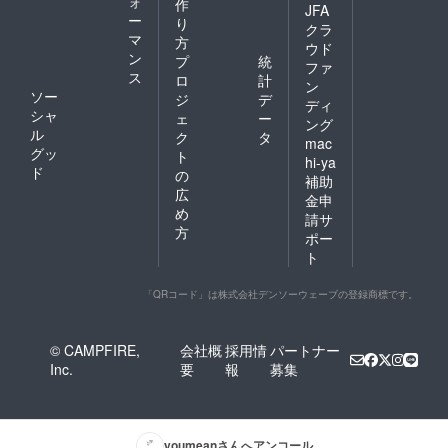
ォ
作
JFA
ー
り
クラ
マ
方
ウド
ン
プ
統
ファ
ス
ロ
計
ン
ソー
ジ
デ
ディ
シャ
ェ
ー
ング
ル
ク
タ
mac
グッ
ト
hi-ya
ド
の
補助
広
金申
め
請サ
方
ポー
ト
「QRコード」は株式会社デンソーウェーブの登録商標です。
© CAMPFIRE,
会社概
採用情
パートナー
Inc.
要
報
募集
youmean
さんへアンコール