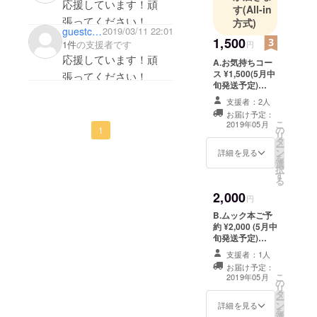
す。
応援しています！頑
す
(All-in
張ってください！
方式)
guestcd71726b4f
2019/03/11 22:01
1,500
1件
の支援者です
円
応援しています！頑
A.お気持ちコー
ス ¥1,500(5月中
張ってください！
旬発送予定)
youmeanの活動
支援者：2人
にご支援くださ
お届け予定：
い。 今回のプロ
こ
2019年05月
の
ジェクトに合わ
1
リ
タ
せ制作した
ー
ン
youmeanのロゴ
詳細を見る
を
選
入りステッカー
択
す
をプレゼントい
る
たします。
2,000
円
B.ムック本ご予
約 ¥2,000 (5月中
旬発送予定)
youmeanの制作
支援者：1人
しているムック
お届け予定：
本とyoumeanの
こ
2019年05月
の
ロゴ入りステッ
リ
タ
カーをお付けし
ー
ン
てお届けいたし
詳細を見る
を
選
ます。 ムック本