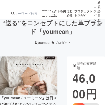
新
ロ
規
グ
会
プロジェクトを掲
はじ
プロジェクト
/
載するには
める
をさがす
イ
員
ン
登
“送る”をコンセプトにした革ブラン
録
ド「youmean」
人気のプロ
注目のリ
注目の新着プロ
募集終了が近いプ
もうすぐ公開
youmean
プロダクト
ジェクト
ターン
ジェクト
ロジェクト
されます
アート・写真
音楽
現在の支援総
額
46,0
テクノロジー・ガジェット
ゲーム・サ
00
円
映像・映画
書籍・雑誌
「youmean / ユーミーン」は日々
ビジネス・起業
チャレンジ
に溶け込むようなレザーアイテム