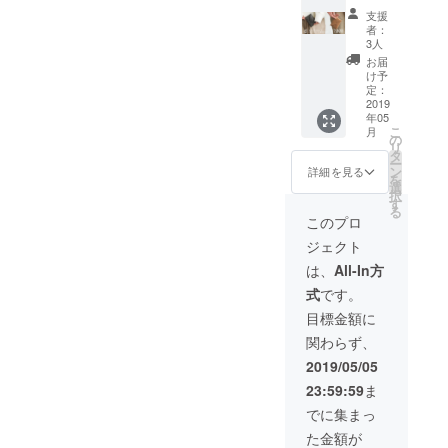
¥7,000
支援
(5月中
者：
旬発送
3人
予定)
お届
A・B・
け予
Cのフル
定：
コー
2019
年05
ス。
こ
月
カード
の
リ
ケース
タ
ー
にプラ
ン
詳細を見る
を
スし
選
択
て、
す
る
ムック
このプロ
本と
ジェクト
youme
anロゴ
は、
All-In方
入りス
式
です。
テッ
カーを
目標金額に
お届け
関わらず、
いたし
ます。
2019/05/05
23:59:59
ま
でに集まっ
た金額が