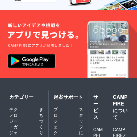
カテゴリー
起案サポート
サ
CAMP
ー
FIRE
テク
ま
プ
ス
ビ
につい
ノロ
ち
ロ
タ
ス
て
ジー
づ
ジ
ッ
・ガ
く
ェ
フ
CAM
CAMP
ジェ
り
ク
に
PFI
FIREと