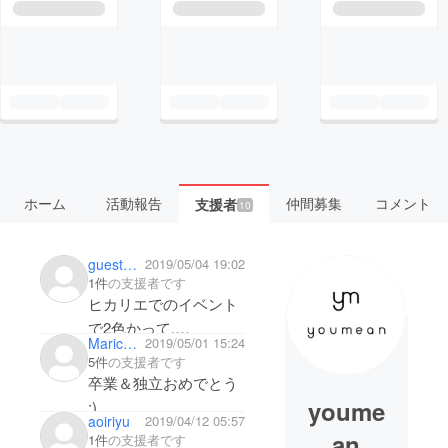
ホーム
活動報告
仲間募集
コメント
支援者
10
guest2176d55a62
2019/05/04 19:02
1件
の支援者です
ヒカリエでのイベント
で2色かって.
Maricho Suzuki
2019/05/01 15:24
今回は母の日のプレゼ
5件
の支援者です
ントとして
卒業＆独立おめでとう
ベージュを買います！
youme
:)
aoiriyu
2019/04/12 05:57
すごく気に入ったので
an
1件
の支援者です
頑張ってください！