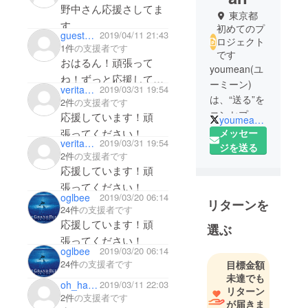
野中さん応援さしてま
東京都
す。
初めてのプ
guest28bf7187ee
2019/04/11 21:43
ロジェクト
1件
の支援者です
です
おはるん！頑張って
youmean(ユ
ね！ずっと応援してい
ーミーン)
verita_btb
2019/03/31 19:54
るよ！！
は、“送る”を
2件
の支援者です
コンセプト
応援しています！頑
youmean_net
にした革ブ
張ってください！
メッセー
verita_btb
2019/03/31 19:54
ランドで
ジを送る
2件
の支援者です
す。
応援しています！頑
同時に制作
張ってください！
している
oglbee
2019/03/20 06:14
リターンを
ムック本で
24件
の支援者です
は「今気に
応援しています！頑
選ぶ
なる人」と
張ってください！
コラボした
oglbee
2019/03/20 06:14
24件
の支援者です
目標金額
作品や情報
未達でも
をご紹介し
oh_haruca
2019/03/11 22:03
リターン
ていきま
2件
の支援者です
が届きま