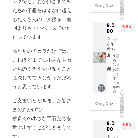
未満）
ングでも、おかげさまで私
タ
格
りま
ただき
ー
宝石た
10石 合
ン
10,000
詳細を見る
す。 ※
ます。
を
たちの予想をはるかに超え
ちの中
計20石
選
円
商品の
択
から、
を小瓶
す
（税・
特性
る
るたくさんのご支援を、前
「様々
に入れ
送料
上、や
9,0
な色」
たもの
込） ※
むを得
在庫な
回よりも早いペースでいた
の宝石
00
を２
し
特典と
ず中サ
円
を選別
セット
して最
イズ
だいています。
２．小
しまし
お届け
終的な
（4mm
さな
た。 ・
しま
総支援
以上）
色々な
中サイ
す。 宝
私たちのチカラだけでは、
金額に
を既定
宝石た
ズ
石の種
よって
の数量
支援
ち「10
（4mm
これほどまでに小さな宝石
類や
宝石を
者：
ご用意
石」×２
以上）2
形、大
10人
追加封
できな
たちのミチを切り拓くこと
【早
石 ・小
きさ、
入いた
お届
い場合
割】
サイズ
色はお
け予
しま
は、小
は決してできなかっただろ
（品
（3mm
定：
まかせ
す。サ
サイズ
番：
2019
以上）2
となり
イズや
（3mm
うと思っています。
年05
M1902-
石 ・極
ます。
数量は
以上）
こ
月
10-2）
小サイ
の
特別価
おまか
数量1.5
リ
小さな
ズ
タ
格
せとな
ご支援いただきました皆さ
倍にて
ー
宝石た
（3mm
ン
20,000
詳細を見る
りま
代替さ
を
ちの中
未満）6
選
まのおかげで、
円
す。 ※
せてい
択
から、
石 合計
す
（税・
商品の
ただき
る
「様々
数多くの小さな宝石たちを
10石を
送料
特性
ます。
9,0
な色」
小瓶に
込） ※
上、や
在庫な
世に出すことができそうで
の宝石
00
入れて
し
特典と
むを得
円
を選別
お届け
して最
ず中サ
す。
３．小
しまし
しま