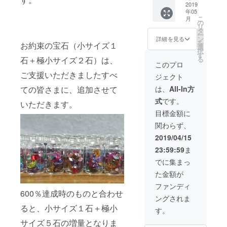
は、小
番：
2019
以上）5
まかせ
数量は
サイズ
年05
M1902-
石 ・極
となり
おまか
（3mm
こ
月
20-2）
小サイ
の
ます。
せとな
以上）
リ
小さな
ズ
タ
早割特
りま
数量1.5
ー
宝石た
（3mm
ン
別価
詳細を見る
す。 ※
倍にて
を
お約束の宝石（小サイズ１
ちの中
未満）
選
格
商品の
代替さ
択
から、
10石 合
す
9,000円
特性
せてい
る
石＋極小サイズ２石）は、
「様々
計20石
（税・
このプロ
上、や
ただき
な色」
を小瓶
送料
むを得
ます。
ご支援いただきましたすべ
ジェクト
の宝石
に入れ
込） ※
ず中サ
を選別
てお届
特典と
は、
All-In方
ての皆さまに、追加させて
イズ
しまし
けしま
して最
（4mm
式
です。
た。 ・
す。 宝
いただきます。
終的な
以上）
中サイ
石の種
総支援
目標金額に
を既定
ズ
類や
金額に
の数量
関わらず、
（4mm
形、大
よって
ご用意
以上）5
きさ、
宝石を
2019/04/15
できな
石 ・小
色はお
追加封
い場合
23:59:59
ま
サイズ
まかせ
入いた
は、小
（3mm
となり
しま
でに集まっ
サイズ
以上）5
ます。
す。サ
（3mm
た金額が
石 ・極
早割特
イズや
以上）
小サイ
別価
数量は
ファンディ
数量1.5
ズ
格
600％達成時のものと合わせ
おまか
倍にて
ングされま
（3mm
9,000円
せとな
代替さ
ると、小サイズ１石＋極小
未満）
（税・
りま
す。
せてい
10石 合
送料
す。 ※
ただき
サイズ５石の増量となりま
計20石
込） ※
商品の
ます。