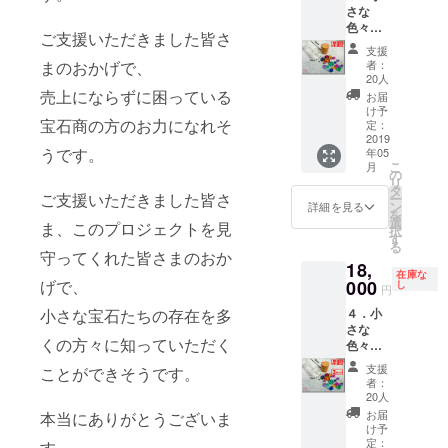
終的な
イズ
さな
た。 ・
す。 宝
総支援
（4mm
色々な
中サイ
石の種
金額に
以上）
ご支援いただきました皆さ
宝石た
ズ
類や
よって
を既定
支援
ち「20
（4mm
形、大
宝石を
者：
まのおかげで、
の数量
石」
以上）2
きさ、
20人
追加封
ご用意
【早
石 ・小
売上にならずに困っている
色はお
入いた
お届
できな
割】
サイズ
まかせ
け予
しま
い場合
（品
宝石商の方のお力になれそ
（3mm
定：
となり
す。サ
は、小
番：
2019
以上）2
ます。
イズや
サイズ
うです。
年05
M1902-
石 ・極
早割特
数量は
（3mm
こ
月
20-1）
小サイ
の
別価
おまか
以上）
リ
小さな
ズ
タ
格
せとな
数量1.5
ご支援いただきました皆さ
ー
宝石た
（3mm
ン
4,500円
詳細を見る
りま
倍にて
を
ちの中
未満）6
選
（税・
す。 ※
ま、このプロジェクトを見
代替さ
択
から、
石 合計
す
送料
商品の
せてい
る
「様々
10石を
込） ※
守ってくれた皆さまのおか
特性
ただき
18,
な色」
小瓶に
特典と
上、や
ます。
在庫な
の宝石
000
げで、
入れた
し
して最
むを得
円
を選別
ものを
終的な
ず中サ
４．小
小さな宝石たちの存在を多
しまし
２セッ
総支援
イズ
さな
た。 ・
トお届
金額に
（4mm
くの方々に知っていただく
色々な
中サイ
けしま
よって
以上）
宝石た
ズ
す。 宝
宝石を
を既定
支援
ことができそうです。
ち「20
（4mm
石の種
追加封
者：
の数量
石」×２
以上）5
類や
20人
入いた
ご用意
【早
石 ・小
形、大
しま
お届
本当にありがとうございま
できな
割】
サイズ
きさ、
け予
す。サ
い場合
（品
（3mm
定：
色はお
す。
イズや