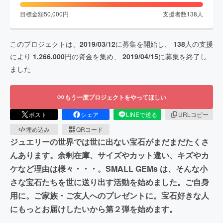
目標金額
50,000
円
支援者数
138
人
このプロジェクトは、
2019/03/12
に募集を開始し、
138
人の支援
により
1,266,000
円の資金を集め、
2019/04/15
に募集を終了し
ました
もう一度プロジェクトをやってほしい
ポスト
シェア
LINEで送る
URLコピー
埋め込み
QRコード
ジュエリーの世界では世に出ない宝石がまだまだたくさ
んあります。余剰在庫、サイズやカット違い、キズやカ
ケなど理由は様々・・・。SMALL GEMs は、そんな小
さな宝石たちを世に送り出す活動を始めました。ご自身
用に。ご家族・ご友人へのプレゼントに。宝石好きな人
にもっとお届けしたいから第２弾を始めます。