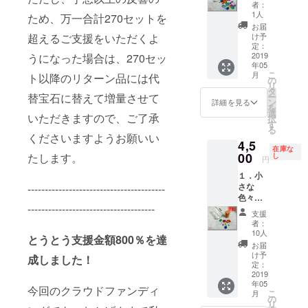
ち「20
石 ・小
形、大
す。サ
者：
石」×２
サイズ
きさ、
1人
イズや
ため、万一合計270セットを
（品
（3mm
色はお
数量は
お届
番：
以上）5
まかせ
け予
超えるご支援をいただくよ
おまか
M1902-
石 ・極
定：
となり
せとな
20-2s）
2019
うになった場合は、270セッ
小サイ
ます。
りま
年05
小さな
ズ
特別価
す。 ※
こ
月
ト以降のリターン品には代
宝石た
（3mm
の
格
商品の
リ
ちの中
未満）
タ
10,000
特性
ー
替宝石に替えて増量させて
から、
10石 合
ン
円
詳細を見る
上、や
を
「様々
計20石
選
（税・
むを得
いただきますので、ご了承
択
な色」
を小瓶
す
送料
ず中サ
る
の宝石
に入れ
込） ※
くださいますようお願いい
イズ
4,5
を選別
たもの
特典と
（4mm
在庫な
しまし
00
を２
たします。
し
して最
以上）
円
た。 ・
セット
終的な
を既定
１．小
中サイ
お届け
総支援
の数量
さな
----------------------------------------
ズ
しま
金額に
ご用意
色々な
（4mm
す。 宝
よって
できな
-------------------------------------
宝石た
以上）5
石の種
宝石を
い場合
支援
ち「10
石 ・小
類や
追加封
者：
は、小
石」
サイズ
形、大
10人
入いた
サイズ
とうとう支援金額800％を達
【早
（3mm
きさ、
しま
お届
（3mm
割】
以上）5
色はお
け予
す。サ
以上）
成しました！
（品
石 ・極
定：
まかせ
イズや
数量1.5
番：
2019
小サイ
となり
数量は
倍にて
年05
M1902-
ズ
ます。
今回のクラウドファンディ
おまか
代替さ
こ
月
10-1）
（3mm
の
特別価
せとな
せてい
リ
小さな