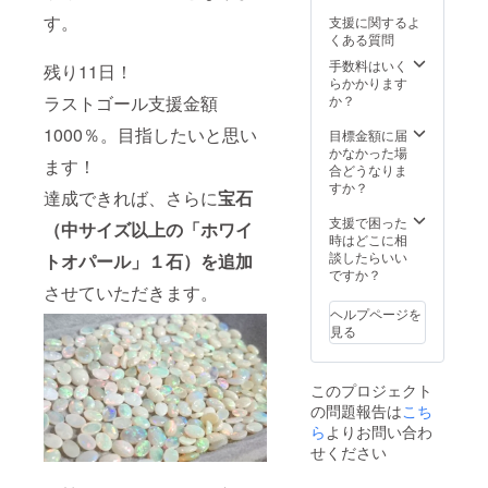
を小瓶
特典と
特性
す。
支援に関するよ
に入れ
して最
上、や
くある質問
たもの
終的な
むを得
を２
総支援
手数料はいく
ず中サ
残り11日！
セット
金額に
らかかります
イズ
お届け
よって
か？
ラストゴール支援金額
（4mm
しま
宝石を
以上）
す。 宝
1000％。目指したいと思い
追加封
目標金額に届
を既定
石の種
入いた
かなかった場
の数量
ます！
類や
しま
合どうなりま
ご用意
形、大
す。サ
すか？
できな
達成できれば、さらに
宝石
きさ、
イズや
い場合
色はお
数量は
支援で困った
は、小
（中サイズ以上の「ホワイ
まかせ
おまか
時はどこに相
サイズ
となり
せとな
談したらいい
（3mm
トオパール」１石）を追加
ます。
りま
ですか？
以上）
早割特
させていただきます。
す。 ※
数量1.5
別価
商品の
倍にて
ヘルプページを
格
特性
代替さ
見る
18,000
上、や
せてい
円
むを得
ただき
（税・
ず中サ
ます。
このプロジェクト
送料
イズ
の問題報告は
こち
込） ※
（4mm
特典と
ら
よりお問い合わ
以上）
して最
を既定
せください
終的な
の数量
総支援
ご用意