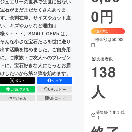
ジュエリーの世界では世に出ない
0
円
宝石がまだまだたくさんありま
まちづくり・地域活性化
す。余剰在庫、サイズやカット違
い、キズやカケなど理由は
CAMPFIRE for Social Good
CAMPFIRE Creation
2,532%
様々・・・。SMALL GEMs は、
CAMPFIREふるさと納税
machi-ya
コミュニティ
目標金額は50,000
そんな小さな宝石たちを世に送り
円
出す活動を始めました。ご自身用
に。ご家族・ご友人へのプレゼン
支援者数
138
トに。宝石好きな人にもっとお届
けしたいから第２弾を始めます。
ポスト
シェア
人
LINEで送る
URLコピー
埋め込み
QRコード
募集終了まで残
り