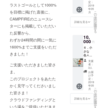
友人へのプ
M1902-
定：
ラストゴールとして1000%
レゼント
10-1s）
2019
年05
小さな
に。
を目標に掲げた直後に、
こ
月
宝石た
の
リ
ちの中
タ
CAMPFIREのニュースレ
ー
から、
宝石を気軽
ン
詳細を見る
を
「様々
ターにも掲載していただい
選
に楽しめる
択
な色」
す
る
SMALL
た反響から、
の宝石
10,
を選別
GEMs をぜ
わずか24時間の間に一気に
しまし
000
円
ひご利用く
た。 ・
1600%までご支援をいただ
６．小
ださい。
中サイ
さな
ズ
きました！
色々な
（4mm
宝石た
以上）2
支援
ち「10
石 ・小
ご支援いただきました皆さ
者：
石」×２
サイズ
3人
（品
（3mm
ま。
お届
番：
以上）2
け予
このプロジェクトをあたた
M1902-
石 ・極
定：
10-2s）
2019
小サイ
かく見守ってくださいまし
年05
小さな
ズ
こ
月
宝石た
（3mm
の
た皆さま！
リ
ちの中
未満）6
タ
ー
から、
石 合計
ン
詳細を見る
クラウドファンディングと
を
「様々
10石を
選
択
な色」
小瓶に
す
いう場をご提供いただきま