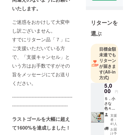
す。余剰在
いたします。
庫、サイズ
やカット違
ご迷惑をおかけして大変申
リターンを
い、キズや
カケなど理
し訳ございません。
選ぶ
由は
すでにリターン品「７」に
様々・・・
ご支援いただいている方
目標金額
。SMALL
未達でも
GEMs は、
で、「支援キャンセル」と
リターン
そんな小さ
いう方はお手数ですがその
が届きま
な宝石たち
す
(All-in
旨をメッセージにてお送り
を世に送り
方式)
出す活動を
ください。
5,0
始めまし
00
円
た。
----------------------------------------
５．小
さな
-------------------------------------
色々な
ご自身用
宝石た
に。
支援
ち「10
ラストゴールを大幅に超え
者：
石」
41人
て1600%を達成しました！
（品
ご家族・ご
お届
番：
け予