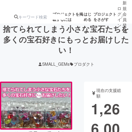
新
ロ
規
グ
会
プロジェクトを掲
はじ
プロジェクト
/
載するには
める
をさがす
イ
員
ン
登
捨てられてしまう小さな宝石たちを
録
多くの宝石好きにもっとお届けした
い！
人気のプロ
注目のリ
注目の新着プロ
募集終了が近いプ
もうすぐ公開
ジェクト
ターン
ジェクト
ロジェクト
されます
SMALL_GEMs
プロダクト
アート・写真
音楽
現在の支援総
テクノロジー・ガジェット
ゲーム・サ
額
1,26
映像・映画
書籍・雑誌
6,00
ビジネス・起業
チャレンジ