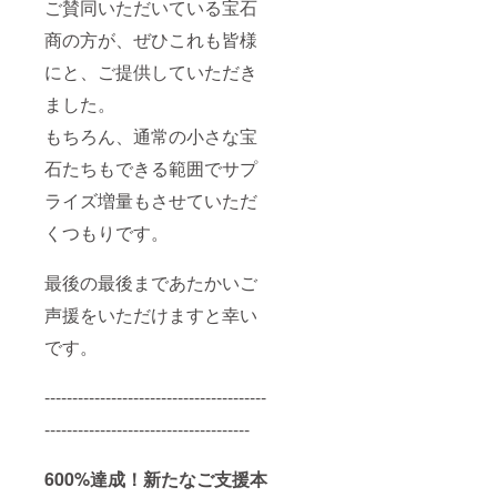
ご賛同いただいている宝石
金額に
できな
よって
い場合
商の方が、ぜひこれも皆様
宝石を
は、小
追加封
サイズ
にと、ご提供していただき
入いた
（3mm
しま
以上）
ました。
す。サ
数量1.5
もちろん、通常の小さな宝
イズや
倍にて
数量は
代替さ
石たちもできる範囲でサプ
おまか
せてい
せとな
ただき
ライズ増量もさせていただ
りま
ます。
す。 ※
くつもりです。
商品の
特性
上、や
最後の最後まであたかいご
むを得
ず中サ
声援をいただけますと幸い
イズ
です。
（4mm
以上）
を既定
----------------------------------------
の数量
ご用意
-------------------------------------
できな
い場合
は、小
600%達成！新たなご支援本
サイズ