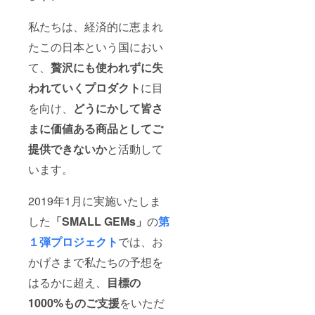
私たちは、経済的に恵まれ
たこの日本という国におい
て、
贅沢にも使われずに失
われていくプロダクト
に目
を向け、
どうにかして皆さ
まに価値ある商品としてご
提供できないか
と活動して
います。
2019年1月に実施いたしま
した
「SMALL GEMs」
の
第
１弾プロジェクト
では、お
かげさまで私たちの予想を
はるかに超え、
目標の
1000%ものご支援
をいただ