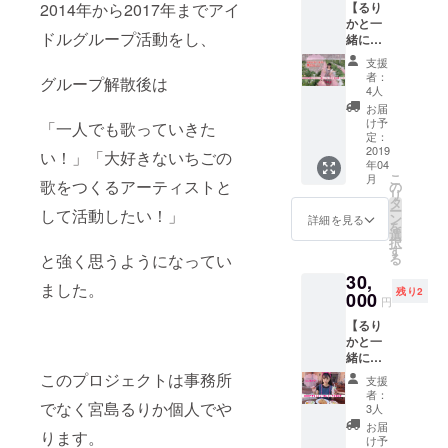
【るり
2014年から2017年までアイ
⚠︎集合
かと一
時間、
ドルグループ活動をし、
緒にい
場所に
ちご狩
ついて
支援
り参加
の詳細
者：
グループ解散後は
券コー
はメー
4人
ス】
ルでお
お届
《2部》
知らせ
け予
「一人でも歌っていきた
13:40～
致しま
定：
14:40
2019
す。 ⚠︎
い！」「大好きないちごの
年04
《チェ
いちご
こ
月
キ》
歌をつくるアーティストと
狩り費
の
リ
14:40〜
用2100
タ
ー
して活動したい！」
15:40
円は別
ン
詳細を見る
を
⚠︎4月21
途で
選
択
日越谷
す！
す
る
と強く思うようになってい
いちご
30,
タウン
ました。
残り2
で行い
000
円
ます！
【るり
⚠︎集合
かと一
時間、
緒にラ
場所に
ンチ会
ついて
このプロジェクトは事務所
支援
参加
の詳細
者：
券】 ⚠︎5
でなく宮島るりか個人でや
はメー
3人
月4日都
ルでお
お届
ります。
内予定
知らせ
け予