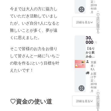
⚠︎お食
致しま
定：
事料金
2019
す。 ⚠︎
今までは大人の方に協力し
年05
別途２
いちご
こ
月
０００
狩り費
の
ていただき活動していまし
リ
円〜３
用2100
タ
ー
０００
円は別
ン
詳細を見る
たが、いざ自分1人になると
を
円予定
途で
選
択
です ⚠︎
す！
難しいことが多く、夢が遠
す
る
時間、
30,
くに思えました。
場所に
ついて
000
円
の詳細
そこで皆様のお力をお借り
【るり
はメー
かと飲
ルでお
して皆さんと一緒に｢いちご
み会参
知らせ
加券】
しま
支援
の歌を作る｣という目標を叶
⚠︎6月8
す。
者：
日
8人
えたいです！
19:00〜
お届
都内予
け予
定 ⚠︎飲
定：
み放題
2019
年06
コース
こ
月
別途
の
リ
4000円
タ
ー
♡資金の使い道
予定で
ン
詳細を見る
を
す。 ⚠︎
選
択
詳細は
す
る