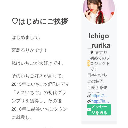
♡はじめにご挨拶
Ichigo
はじめまして。
_rurika
宮島るりかです！
東京都
初めてのプ
私はいちごが大好きです。
ロジェクト
です
日本のいち
そのいちご好きが高じて、
ごの魅了、
2015年にいちごのPRレディ
可愛さを発
「ミスいちご」の初代グラ
信していま
https://mobile.twitter.com/rurika_ichigo
す！
ンプリを獲得し、その後
http://Instagram.com/strawberry___r.m
メッセー
2018年に越谷いちごタウン
ジを送る
に就農し、