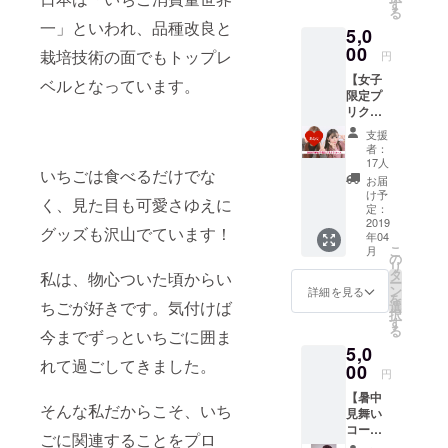
らあな
す
る
たの個
一」といわれ、品種改良と
5,0
人ライ
ンに特
00
栽培技術の面でもトップレ
円
別送信
【女子
しま
ベルとなっています。
限定プ
す！ ⚠︎
リクラ
宮島る
コー
りか公
支援
ス】 こ
式ライ
者：
ちらは
ンご登
17人
いちごは食べるだけでな
４月２
録お願
お届
８日新
いしま
け予
く、見た目も可愛さゆえに
宿、渋
す。
定：
谷エリ
2019
グッズも沢山でています！
年04
アにお
こ
月
越しい
の
リ
ただけ
タ
私は、物心ついた頃からい
ー
る女性
ン
詳細を見る
を
限定の
ちごが好きです。気付けば
選
択
リター
す
る
今までずっといちごに囲ま
ンとな
5,0
りま
れて過ごしてきました。
す！ ⚠︎
00
円
時間、
【暑中
場所に
そんな私だからこそ、いち
見舞い
ついて
コー
の詳細
ごに関連することをプロ
ス】 手
はメー