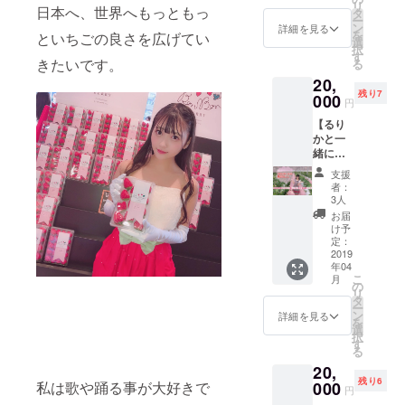
リ
日本へ、世界へもっともっ
からの
タ
ー
セット
ン
詳細を見る
を
といちごの良さを広げてい
でのご
選
択
配送に
す
きたいです。
る
なりま
20,
す！
残り7
000
円
【るり
かと一
緒にい
ちご狩
支援
り参加
者：
券コー
3人
ス】
お届
《1部》
け予
11:00〜
定：
12:00
2019
年04
《チェ
こ
月
キ会》
の
リ
12:10〜
タ
ー
13:10
ン
詳細を見る
を
⚠︎4月21
選
択
日越谷
す
る
いちご
20,
タウン
残り6
で行い
000
私は歌や踊る事が大好きで
円
ます！