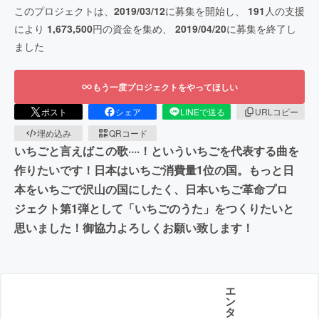
このプロジェクトは、
2019/03/12
に募集を開始し、
191
人の支援
により
1,673,500
円の資金を集め、
2019/04/20
に募集を終了し
ました
もう一度プロジェクトをやってほしい
ポスト
シェア
LINEで送る
URLコピー
埋め込み
QRコード
いちごと言えばこの歌····！といういちごを代表する曲を
作りたいです！日本はいちご消費量1位の国。もっと日
本をいちごで沢山の国にしたく、日本いちご革命プロ
ジェクト第1弾として「いちごのうた」をつくりたいと
思いました！御協力よろしくお願い致します！
エ
ン
タ