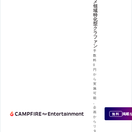
メ
領
域
特
化
型
ク
ラ
フ
ァ
ン
手
数
料
0
円
か
ら
実
施
可
能
。
企
画
掲載
無料
か
ら
リ
タ