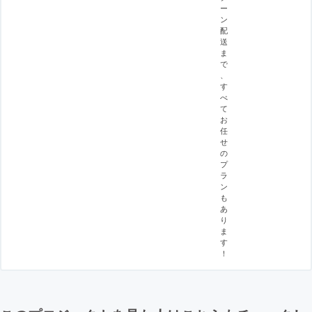
ー
ン
配
送
ま
で
、
す
べ
て
お
任
せ
の
プ
ラ
ン
も
あ
り
ま
す
！