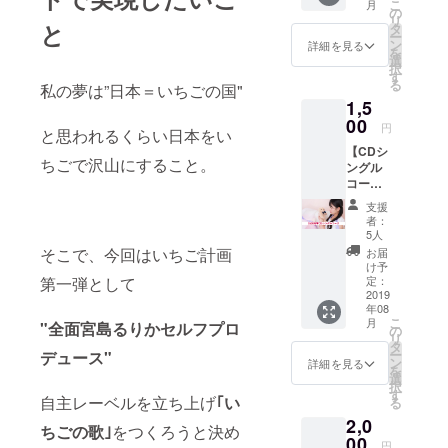
こ
月
いたし
の
リ
ます！
と
タ
ー
ン
詳細を見る
を
選
択
す
る
私の夢は”日本＝いちごの国"
1,5
00
円
と思われるくらい日本をい
【CDシ
ちごで沢山にすること。
ングル
コー
ス】 完
支援
成した
者：
CDをお
5人
送りし
そこで、今回はいちご計画
お届
ます！
け予
⚠︎ご配
定：
第一弾として
送料金
2019
年08
は着払
こ
月
"全面宮島るりかセルフプロ
いとな
の
リ
りま
タ
ー
デュース"
す。
ン
詳細を見る
を
選
択
す
自主レーベルを立ち上げ
｢い
る
2,0
ちごの歌｣
をつくろうと決め
00
円