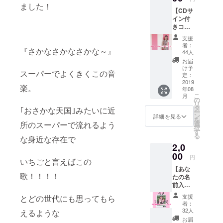
ました！
【CDサ
イン付
きコー
ス】 完
支援
成した
者：
『さかなさかなさかな～』
CDにサ
44人
インを
お届
書いて
け予
スーパーでよくきくこの音
お送り
定：
します
2019
楽。
年08
⚠︎ご配
こ
月
送料金
の
リ
は着払
タ
｢おさかな天国｣みたいに近
ー
いとな
ン
詳細を見る
を
りま
選
所のスーパーで流れるよう
択
す。
す
る
な身近な存在で
2,0
00
円
いちごと言えばこの
【あな
歌！！！！
たの名
前入り
チェキ
支援
とどの世代にも思ってもら
プレゼ
者：
ント
32人
えるような
コー
お届