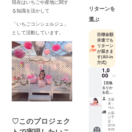
現在はいちごや産地に関す
リターンを
る知識を活かして
選ぶ
「いちごコンシェルジュ」
として活動しています。
目標金額
未達でも
リターン
が届きま
す
(All-in
方式)
1,0
00
円
【宮島
るりか
を応援
コー
支援
ス】 お
者：
礼の
10人
メッ
お届
セージ
け予
♡
このプロジェク
をメー
定：
ルにて
2019
トで実現したいこ
年05
お送り