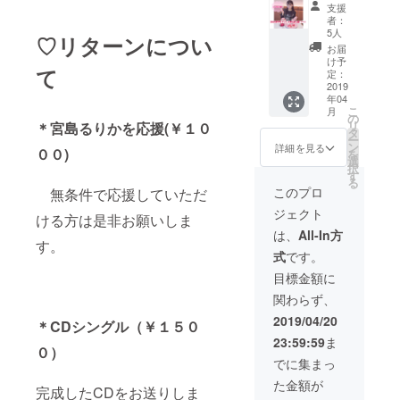
茶会参
る
支援
加券
４．CD
者：
コー
のジャ
5人
♡リターンについ
ス】 ⚠︎4
ケット
お届
月27日
裏に名
け予
て
都内予
前が載
定：
定 ⚠︎時
2019
ります
年04
間、場
⚠︎時
こ
月
所につ
間、場
の
リ
＊宮島るりかを応援(￥１０
いての
所につ
タ
ー
詳細は
いての
ン
詳細を見る
００)
を
メール
詳細は
選
択
でお知
メール
す
る
らせし
でお知
このプロ
無条件で応援していただ
ます。
らせし
ジェクト
⚠︎お食
ます。
ける方は是非お願いしま
事料金
⚠︎皆さ
は、
All-In方
は別途
す。
んのご
式
です。
２００
予定に
０円〜
合わせ
目標金額に
３００
る方向
関わらず、
０円予
です。
定で
2019/04/20
＊CDシングル（￥１５０
す！
23:59:59
ま
０）
でに集まっ
た金額が
完成したCDをお送りしま