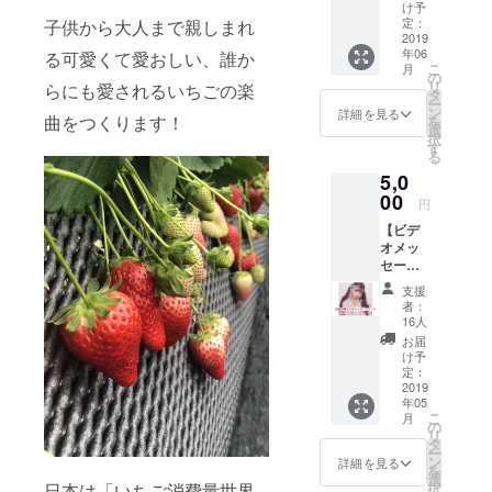
ス】 ⚠︎
け予
ご配送
定：
子供から大人まで親しまれ
料金は
2019
年06
着払い
る可愛くて愛おしい、誰か
こ
月
となり
の
リ
らにも愛されるいちごの楽
ます。
タ
ー
⚠︎こち
ン
詳細を見る
曲をつくります！
を
らは
選
択
チェキ
す
る
のみの
5,0
プレゼ
ントと
00
円
なりま
【ビデ
す。
オメッ
セージ
コー
支援
ス】 ２
者：
０秒〜
16人
１分程
お届
の感謝
け予
のビデ
定：
オメッ
2019
年05
セージ
こ
月
を宮島
の
リ
るりか
タ
ー
公式
ン
詳細を見る
を
LINEか
選
日本は「いちご消費量世界
択