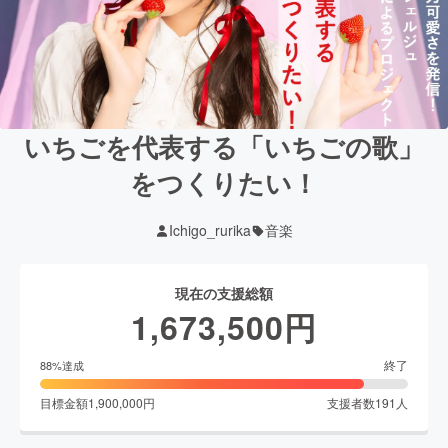
いちごを代表する「いちごの歌」
をつくりたい！
Ichigo_rurika
音楽
現在の支援総額
1,673,500
円
終了
88
%達成
目標金額
1,900,000
円
支援者数
191
人