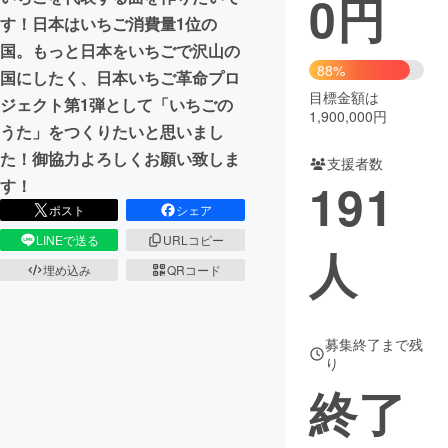
0
円
す！日本はいちご消費量1位の
まちづくり・地域活性化
国。もっと日本をいちごで沢山の
88%
国にしたく、日本いちご革命プロ
目標金額は
CAMPFIRE for Social Good
CAMPFIRE Creation
ジェクト第1弾として「いちごの
1,900,000円
CAMPFIREふるさと納税
machi-ya
コミュニティ
うた」をつくりたいと思いまし
た！御協力よろしくお願い致しま
支援者数
191
す！
ポスト
シェア
LINEで送る
URLコピー
人
埋め込み
QRコード
募集終了まで残
り
終了