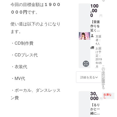
メール
今回の目標金額は
１９００
100
でご連
絡させ
,00
０００円
です。
ていた
0
円
だきま
す。
【音楽
使い道は以下のようになり
作りを
近くで
ます。
見守る
支援
隊コー
者：
・CD制作費
ス】
4人
１．歌
お届
詞作り
け予
・CDプレス代
ミー
定：
ティン
2019
年05
グ参加
・衣装代
こ
月
権
の
リ
２．メ
タ
ー
ロディ
ン
詳細を見る
・MV代
を
を選ぶ
選
択
お手伝
す
る
い ３．
・ボーカル、ダンスレッス
30,
いち早
在庫な
く完成
ン費
000
し
円
した曲
【るり
を聴く
かと一
ことが
緒にお
でき