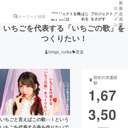
新
ロ
規
グ
会
プロジェクトを掲
はじ
プロジェクト
/
載するには
める
をさがす
イ
員
ン
登
いちごを代表する「いちごの歌」を
録
つくりたい！
人気のプロ
注目のリ
注目の新着プロ
募集終了が近いプ
もうすぐ公開
Ichigo_rurika
音楽
ジェクト
ターン
ジェクト
ロジェクト
されます
アート・写真
音楽
現在の支援総
額
1,67
テクノロジー・ガジェット
ゲーム・サ
3,50
映像・映画
書籍・雑誌
いちごと言えばこの歌····！という
ビジネス・起業
チャレンジ
いちごを代表する曲を作りたいで