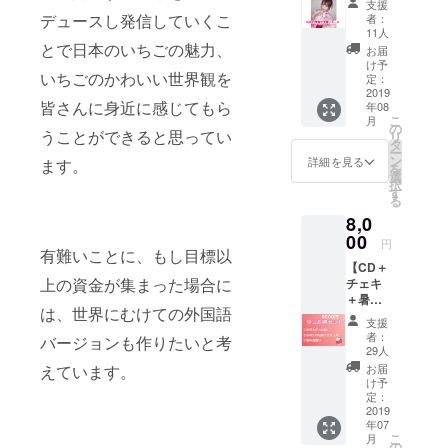
支援
書きの
ルでお
デュースし発信していくこ
者：
暑中見
知らせ
11人
舞いを
とで日本のいちごの魅力、
しま
お届
お送り
す。 ⚠︎
け予
いちごのかわいい世界観を
しま
プリク
定：
す！
2019
ラ代400
皆さんに身近に感じてもら
年08
円は別
こ
月
途よろ
の
うことができると思ってい
リ
しくお
タ
ー
願いし
ン
詳細を見る
ます。
を
ます。
選
択
す
る
8,0
00
円
有難いことに、もし目標以
【CD＋
上の資金が集まった場合に
チェキ
＋暑中
は、世界にむけての外国語
見舞い
支援
＝少し
者：
バージョンも作りたいと考
お得
29人
セッ
えています。
お届
ト】
け予
⚠︎CDと
定：
チェキ
2019
年07
はCDが
こ
月
出来て
の