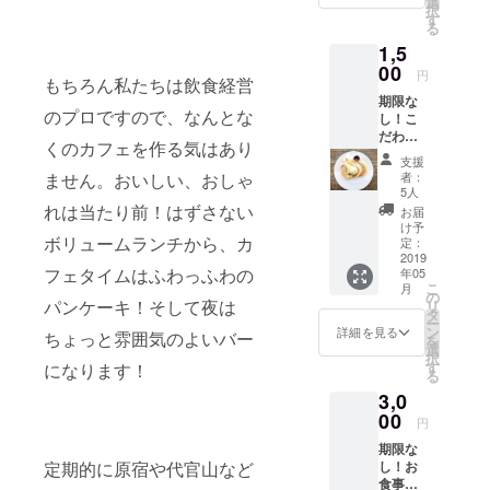
選
択
ます。
す
る
1,5
00
円
もちろん私たちは飲食経営
期限な
のプロですので、なんとな
し！こ
だわり
くのカフェを作る気はあり
のパン
支援
ケーキ
者：
ません。おいしい、おしゃ
＋ドリ
5人
ンク１
れは当たり前！はずさない
お届
杯券 ※
け予
カフェ
ボリュームランチから、カ
定：
タイム
2019
フェタイムはふわっふわの
年05
の14時
こ
月
~18時ま
の
パンケーキ！そして夜は
リ
での対
タ
ー
応のみ
ン
詳細を見る
ちょっと雰囲気のよいバー
を
とさせ
選
択
て頂き
す
になります！
る
ます。
3,0
00
円
期限な
し！お
定期的に原宿や代官山など
食事１