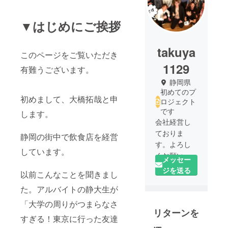
▼はじめにご挨拶
takuya
このページをご覧いただき
1129
有難うございます。
静岡県
初めてのプ
初めまして、大橋拓哉と申
ロジェクト
です
します。
会社経営し
ておりま
静岡の街中で飲食店を経営
す。よろし
しています。
くお願いし
メッセー
ます。
ジを送る
以前こんなことを聞きまし
た。アルバイトの静大生が
「大学の周りがつまらなさ
リターンを
すぎる！東京に行った友達