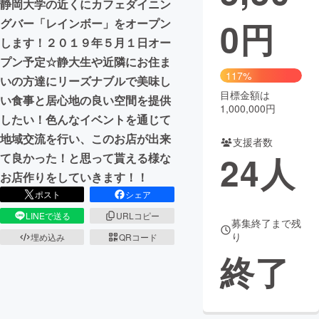
静岡大学の近くにカフェダイニン
0
円
グバー「レインボー」をオープン
まちづくり・地域活性化
します！２０１９年５月１日オー
プン予定☆静大生や近隣にお住ま
CAMPFIRE for Social Good
CAMPFIRE Creation
117%
いの方達にリーズナブルで美味し
CAMPFIREふるさと納税
machi-ya
コミュニティ
目標金額は
い食事と居心地の良い空間を提供
1,000,000円
したい！色んなイベントを通じて
地域交流を行い、このお店が出来
支援者数
24
人
て良かった！と思って貰える様な
お店作りをしていきます！！
ポスト
シェア
LINEで送る
URLコピー
募集終了まで残
り
埋め込み
QRコード
終了