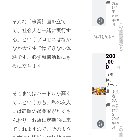
す。 ※
ポス
お届
そのポ
ター！
け予
スター
ポス
定：
は１年
ターに
2019
年06
そんな「事業計画を立て
間お店
協賛企
こ
月
に貼ら
業、団
の
リ
て、社会人と一緒に実行す
せて頂
体様の
タ
ー
きま
希望す
ン
詳細を見る
る」というプロセスはなか
を
す。 ※
る名前
選
択
写真は
を大き
す
なか大学生ではできない体
る
イメー
いサイ
200
ジで
ズで入
験です。必ず就職活動にも
す。
れさせ
,00
て頂き
役に立ちます！
0
円
ます。
制作完
（団
了後に
体、
ポス
サーク
ターを
ル向
支援
そこまではハードルが高く
ご指定
け）超
者：
の住所
お
3人
て…という方も、私の友人
に送ら
得！！
お届
せて頂
コース
け予
には静岡の起業家がたくさ
きま
料理＋
定：
す。 ※
飲み放
2019
んおり、お店に定期的に来
年05
そのポ
題３時
こ
月
てくれますので、そのよう
スター
間お店
の
リ
は１年
貸切券
タ
ー