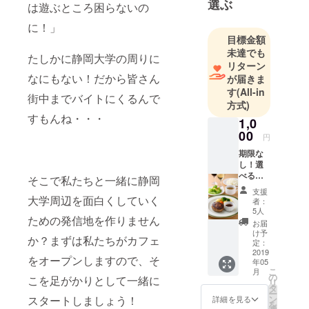
選ぶ
は遊ぶところ困らないの
に！」
目標金額
未達でも
たしかに静岡大学の周りに
リターン
なにもない！だから皆さん
が届きま
す
(All-in
街中までバイトにくるんで
方式)
すもんね・・・
1,0
00
円
期限な
し！選
べるラ
そこで私たちと一緒に静岡
ンチ定
支援
食券 ※
大学周辺を面白くしていく
者：
ランチ
5人
ための発信地を作りません
タイム
お届
の11時
け予
か？まずは私たちがカフェ
~14時ま
定：
でのご
2019
をオープンしますので、そ
年05
注文の
こ
月
みの対
の
こを足がかりとして一緒に
リ
応とさ
タ
ー
せてい
ン
スタートしましょう！
詳細を見る
を
ただき