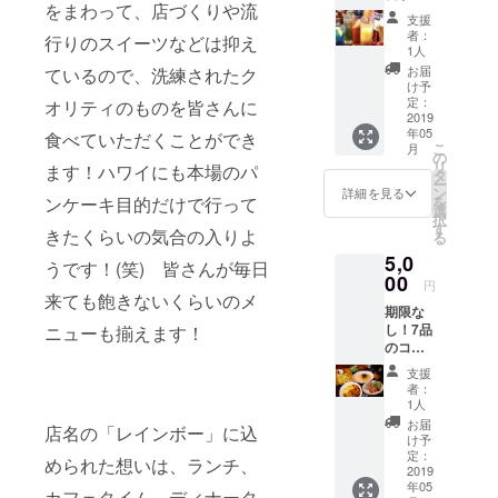
をまわって、店づくりや流
品＋２
支援
時間飲
者：
行りのスイーツなどは抑え
み放題
1人
券 ※
お届
ているので、洗練されたク
ディ
け予
ナータ
定：
オリティのものを皆さんに
イムの
2019
年05
18時
食べていただくことができ
こ
月
~23時ま
の
リ
ます！ハワイにも本場のパ
での対
タ
ー
応のみ
ン
詳細を見る
を
ンケーキ目的だけで行って
とさせ
選
択
て頂き
す
きたくらいの気合の入りよ
る
ます。
5,0
（ラス
うです！(笑) 皆さんが毎日
トオー
00
円
ダー10
来ても飽きないくらいのメ
期限な
時30
し！7品
ニューも揃えます！
分）
のコー
ス料理
支援
＋２時
者：
間飲み
1人
放題券
お届
店名の「レインボー」に込
※ディ
け予
ナータ
定：
められた想いは、ランチ、
イムの
2019
年05
18時
カフェタイム、ディナータ