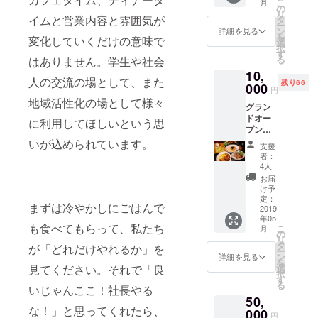
こ
月
~23時ま
の
リ
での対
イムと営業内容と雰囲気が
タ
ー
応のみ
ン
詳細を見る
を
変化していくだけの意味で
とさせ
選
択
て頂き
す
る
はありません。学生や社会
ます。
10,
（ラス
人の交流の場として、また
残り66
トオー
000
円
ダー10
地域活性化の場として様々
グラン
時30
ドオー
分）
に利用してほしいという思
プンレ
セプ
いが込められています。
支援
ション
者：
パー
4人
ティー
お届
ご招待
け予
券 ※5月
定：
まずは冷やかしにごはんで
1日の19
2019
年05
時~22
も食べてもらって、私たち
こ
月
時
の
リ
ビュッ
タ
が「どれだけやれるか」を
ー
フェス
ン
詳細を見る
を
タイル
選
見てください。それで「良
択
で飲み
す
る
放題
いじゃんここ！社長やる
50,
で行う
な！」と思ってくれたら、
予定を
000
円