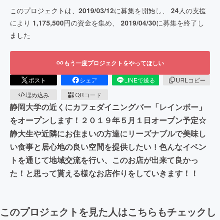
このプロジェクトは、
2019/03/12
に募集を開始し、
24
人の支援
により
1,175,500
円の資金を集め、
2019/04/30
に募集を終了し
ました
もう一度プロジェクトをやってほしい
ポスト
シェア
LINEで送る
URLコピー
埋め込み
QRコード
静岡大学の近くにカフェダイニングバー「レインボー」
をオープンします！２０１９年５月１日オープン予定☆
静大生や近隣にお住まいの方達にリーズナブルで美味し
い食事と居心地の良い空間を提供したい！色んなイベン
トを通じて地域交流を行い、このお店が出来て良かっ
た！と思って貰える様なお店作りをしていきます！！
このプロジェクトを見た人はこちらもチェックし