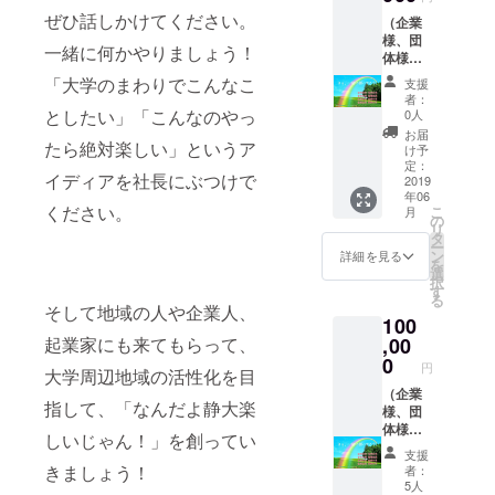
してお
ぜひ話しかけてください。
（企業
りま
様、団
す。ご
一緒に何かやりましょう！
体様向
支援頂
け）お
いた方
「大学のまわりでこんなこ
支援
店オリ
達に確
者：
ジナル
定しま
としたい」「こんなのやっ
0人
ポス
したら
お届
ター！
たら絶対楽しい」というア
案内
け予
ポス
メール
定：
イディアを社長にぶつけで
ターに
2019
を送ら
年06
協賛企
せて頂
ください。
こ
月
業、団
きま
の
リ
体様の
す。
タ
ー
希望す
ン
詳細を見る
を
る名前
選
択
を入れ
す
る
させて
そして地域の人や企業人、
100
頂きま
す。制
,00
起業家にも来てもらって、
作完了
0
円
大学周辺地域の活性化を目
後にポ
スター
（企業
指して、「なんだよ静大楽
をご指
様、団
定の住
体様向
しいじゃん！」を創ってい
所に送
け）お
支援
らせて
店オリ
きましょう！
者：
頂きま
ジナル
5人