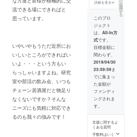
な方達と皆様が積極的に交
間お店
（８０
ン
詳細を見る
を
に貼ら
名ま
選
流できる場にできればと
択
せて頂
で） ※
す
る
きま
事前予
このプロ
思っています。
す。 ※
約にて
ジェクト
写真は
お受け
イメー
いたし
は、
All-In方
ジで
ます。
式
です。
す。
いやいやもうただ近所にお
目標金額に
いしいところができればい
関わらず、
2019/04/30
いよ・・・という方もい
23:59:59
ま
らっしゃいますよね。研究
でに集まっ
室や部活の飲み会、いつも
た金額が
チェーン居酒屋だと物足り
ファンディ
ングされま
なくないですか？そんな
す。
ニーズにも気軽に対応でき
るのも我々の強みです！
支援に関するよ
くある質問
手数料はいく