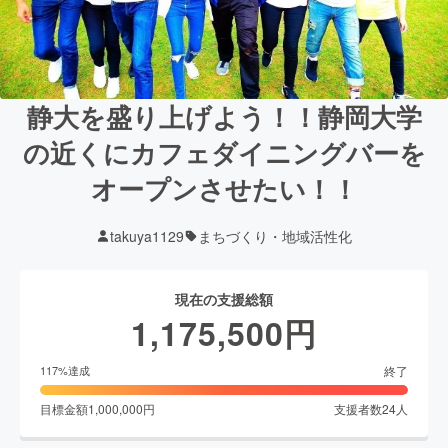
静大を盛り上げよう！！静岡大学
の近くにカフェダイニングバーを
オープンさせたい！！
takuya1129
まちづくり・地域活性化
現在の支援総額
1,175,500
円
終了
117
%達成
目標金額
1,000,000
円
支援者数
24
人