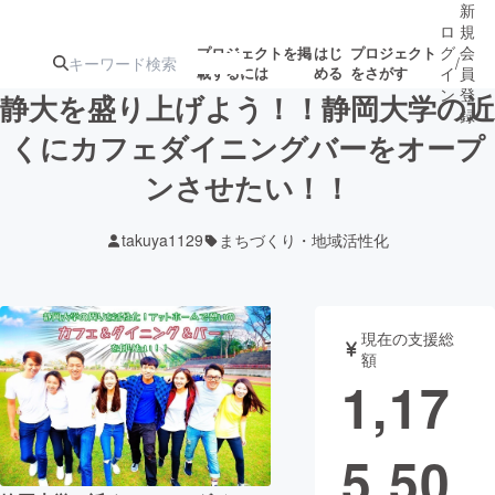
新
ロ
規
グ
会
プロジェクトを掲
はじ
プロジェクト
/
載するには
める
をさがす
イ
員
ン
登
静大を盛り上げよう！！静岡大学の近
録
くにカフェダイニングバーをオープ
ンさせたい！！
人気のプロ
注目のリ
注目の新着プロ
募集終了が近いプ
もうすぐ公開
ジェクト
ターン
ジェクト
ロジェクト
されます
takuya1129
まちづくり・地域活性化
アート・写真
音楽
現在の支援総
テクノロジー・ガジェット
ゲーム・サ
額
1,17
映像・映画
書籍・雑誌
5,50
ビジネス・起業
チャレンジ