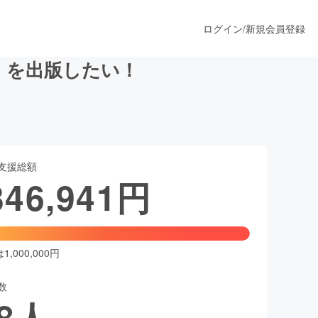
ログイン
/
新規会員登録
」を出版したい！
うすぐ公開されます
支援総額
プロダクト
346,941
円
ファッション
スポーツ
,000,000円
数
ア
ソーシャルグッド
8
人