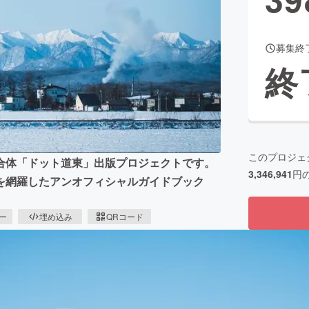
募集終
CAMPFIRE for Social Good
CAMPFIRE Creation
終
CAMPFIREふるさと納税
machi-ya
コミュニティ
このプロジェ
合体「ドット道東」出版プロジェクトです。
3,346,941
円
を網羅したアンオフィシャルガイドブック
ピー
埋め込み
QRコード