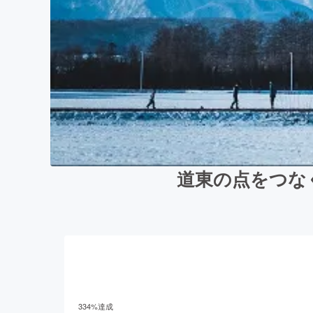
道東の点をつな
334
%達成