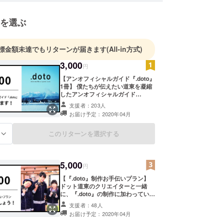
を選ぶ
標金額未達でもリターンが届きます
(All-in方式)
3,000
円
【アンオフィシャルガイド『.doto』
1冊】 僕たちが伝えたい道東を凝縮
したアンオフィシャルガイド
『.doto』を1 冊お届けします！ ＜
支援者：203人
リターン＞ ・道東のアンオフィシャ
お届け予定：2020年04月
ルガイド『.doto』１冊 ・クラウド
ファンディング限定！『.doto』全掲
載スポットのGoogleマップURL共
このリターンを選択する
る
有 ・ドットコミュニティFacebook
グループにご招待 ＜備考欄について
＞ ・支援してくださった方を、ドッ
5,000
ト道東のSNSアカウントでご紹介さ
円
せていただこうと思っております。
【『.doto』制作お手伝いプラン】
ご協力いただける方は、備考欄に
ドット道東のクリエイターと一緒
「応援メッセージ」「Twitterアカウ
に、『.doto』の制作に加わっていた
ント/Facebookアカウント」を記載
だけるプランです！デザイナーやカ
いただけますと大変嬉しいです！
支援者：48人
メラマンはもちろん、近隣の店舗へ
お届け予定：2020年04月
の広報活動や文字おこし、ただのに