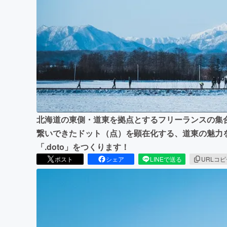
まちづくり・地域活性化
北海道の東側・道東を拠点とするフリーランスの集
繋いできたドット（点）を顕在化する、道東の魅力
「.doto」をつくります！
ポスト
シェア
LINEで送る
URLコ