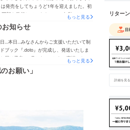
o」は発売をしてちょうど1年を迎えました。初
リターン
1万部を発行しています。2020年秋には、み
もっと見る
大賞にて「地方創生部門（内閣府地方創生推
のお知らせ
目
きました。これもすべて、得体のしれない状
を託してくださったおかげです。そして本
..本日...みなさんからご支援いただいて制
！1000人の道東の理想を載せた、ビジョンブッ
ブック『.doto』が完成し、発送いたしま
jects/view/429669これまで繋いできたドット（点）
届け予定の4月から...こちらの事情でお届
もっと見る
、今回は未来のドット（点）を繋ぐプロジェク
した。制作支援をご支援いただいた皆様に
認のお願い」
掲載したアンオフィシャルビジョンブックを作
ご協力をいただきました。この『.doto』
。そして、もしよければ、みなさまからのお
詳細を見
と一緒につくった一冊です。制作途中の様子
ブックもぜひ一緒に作りましょう！先日、
、関わってくださった皆さんが発信してくださってい
した。
！＼表紙カバーは4種類／そしてそして...
afa0f216メンバーそれぞれが声まで積み上げてきた過去や
公開させていただいておりました、道東のイラ
こちらも合わせてぜひ、ご覧ください。
とても可愛いし素敵なのですが...なんと、
カバーがつくのです...！！カバーは全部で