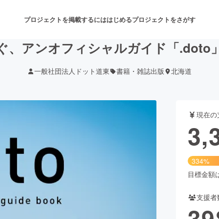
プロジェクトを掲載するには
はじめる
プロジェクトをさがす
ぐ、アンオフィシャルガイド「.doto
一般社団法人ドット道東
書籍・雑誌出版
北海道
注目のリターン
注目の新着プロジェクト
募集終了が近いプロジェクト
も
現在の
音楽
舞台・パフォーマンス
3,
ゲーム・サービス開発
フード・飲食店
334%
書籍・雑誌出版
アニメ・漫画
目標金額は1
支援者
チャレンジ
ビューティー・ヘルスケ
39