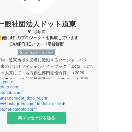
一般社団法人ドット道東
北海道
他に4件のプロジェクトを掲載しています
CAMPFIREアワード受賞履歴
2021 北海道エリア部門
東側・道東地域を拠点に活動するソーシャルベン
東のアンオフィシャルガイドブック「.doto」は地
ツ大賞にて「地方創生部門最優秀賞」（2020
ジネスモデル部門最優秀賞」（2022年）を受賞。
o_yuchi
otdoto.com/
doto-job.com/
twitter.com/dot_doto_yuchi
www.instagram.com/dotdoto_official/
dotonet.dotdoto.com/
メッセージを送る