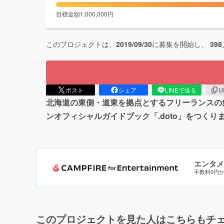
目標金額
1,000,000
円
このプロジェクトは、
2019/09/30
に募集を開始し、
398
ポスト
シェア
LINEで送る
U
北海道の東側・道東を拠点とするフリーランスの
ンオフィシャルガイドブック「.doto」をつくり
エンタメ
手数料0円
このプロジェクトを見た人はこちらもチ