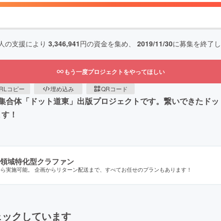
人の支援により
3,346,941
円の資金を集め、
2019/11/30
に募集を終了し
もう一度プロジェクトをやってほしい
RLコピー
埋め込み
QRコード
集合体「ドット道東」出版プロジェクトです。繋いできたドッ
ます！
領域特化型クラファン
から実施可能。 企画からリターン配送まで、すべてお任せのプランもあります！
ェックしています