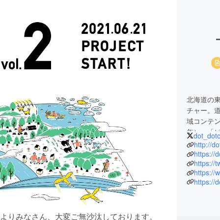
北海道の
チャー。道
域コンテン
年）、「ビ
dot_dot
現在
http://d
https://
https://
https://
https://
よりみなさん、大変ご無沙汰しております。