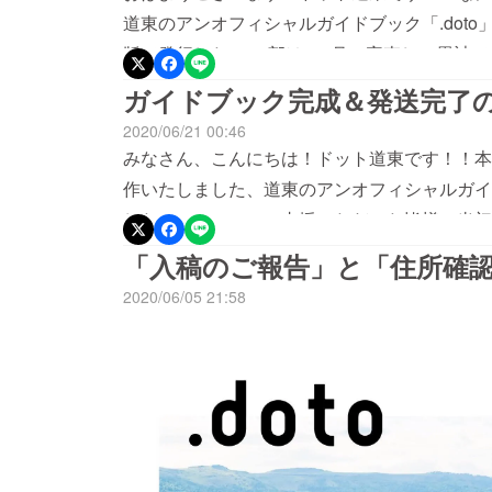
道東のアンオフィシャルガイドブック「.dot
版で発行した5000部は1ヶ月で完売し、累計で
なさまからの応援も受けて日本地域コンテンツ
ガイドブック完成＆発送完了
進事務局長賞）最優秀賞」を受賞することがで
2020/06/21 00:46
況の中にも関わらず、みなさんが私たちに支援
みなさん、こんにちは！ドット道東です！！本日.
日....doto第二弾の制作発表を公開しました
作いたしました、道東のアンオフィシャルガイド
クを出版したい！https://camp-fire.jp/pro
した！！！！！！ご支援いただいた皆様、当初お
を可視化したガイドブック『.doto』に続き
けが遅れてしまい、大変申し訳ございませんで
「入稿のご報告」と「住所確
ト。1000人の『道東で実現したい理想』を
も、取材や制作、発送のお手伝いなど様々な形で
2020/06/05 21:58
ります！！詳細はぜひ、URLをご覧ください
は本当に心の底から、支援いただいたみなさん
力添えをお待ちしております。新しいビジョン
はTwitterで『#dotdoto制作の日々』で
ドット道東理事のインタビュー記事を公開しま
ますので、よろしければぜひご覧ください...！
https://note.com/dotdoto/m/m8fe0
やっと皆さんにお知らせができます...すでに
今後のことについて語らせていただきました。
ストを散りばめたこちらの表紙。これだけでも、
こちらにさらに、道東の素敵な風景を切り取った