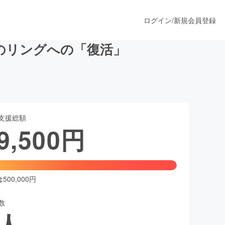
ログイン
/
新規会員登録
技のリングへの「復活」
うすぐ公開されます
支援総額
プロダクト
9,500
円
ファッション
スポーツ
00,000円
数
ア
ソーシャルグッド
人