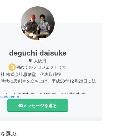
deguchi daisuke
大阪府
初めてのプロジェクトです
社 株式会社思創堂 代表取締役
時代に思創堂を立ち上げ、平成28年12月28日に法
モーション映像制作・ＣＭ制作・ＴＶ番組制作・記
hisodo.com
どを行っています。
メッセージを送る
を選ぶ