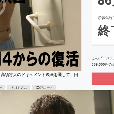
募集終
CAMPFIRE for Social Good
CAMPFIRE Creation
終
CAMPFIREふるさと納税
machi-ya
コミュニティ
このプロジェ
569,500
円の
・高須将大のドキュメント映画を通して、困
ピー
埋め込み
QRコード