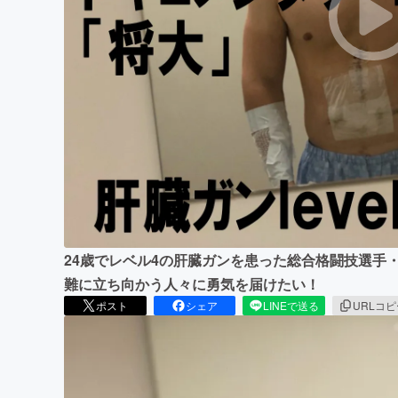
まちづくり・地域活性化
24歳でレベル4の肝臓ガンを患った総合格闘技選手
難に立ち向かう人々に勇気を届けたい！
ポスト
シェア
LINEで送る
URLコ