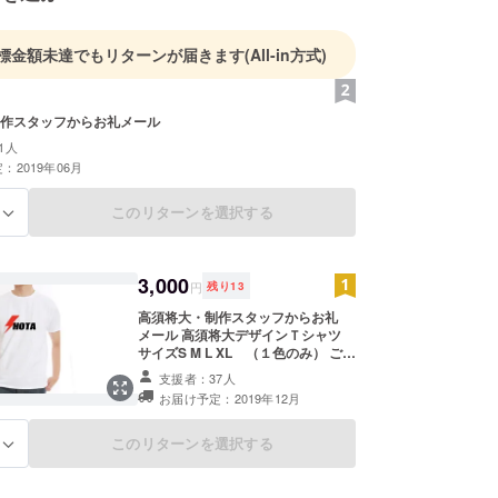
標金額未達でもリターンが届きます
(All-in方式)
作スタッフからお礼メール
1人
：2019年06月
このリターンを選択する
る
3,000
円
残り
13
高須将大・制作スタッフからお礼
メール 高須将大デザインＴシャツ
サイズS M L XL （１色のみ） ご希
望の品のサイズを備考欄に記載して
支援者：37人
いただきますようお願いいたします
お届け予定：2019年12月
このリターンを選択する
る