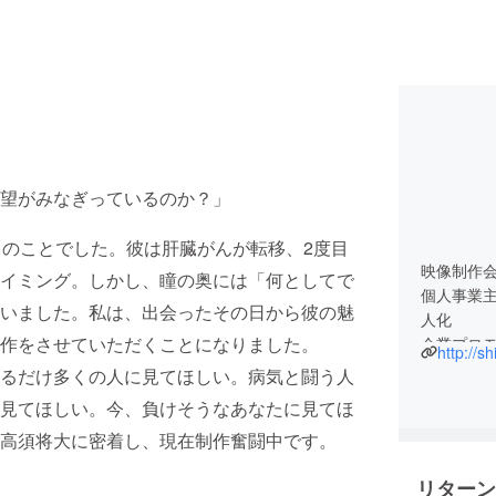
望がみなぎっているのか？」
月のことでした。彼は肝臓がんが転移、2度目
映像制作会
イミング。しかし、瞳の奥には「何としてで
個人事業主
いました。私は、出会ったその日から彼の魅
人化
作をさせていただくことになりました。
企業プロ
http://s
録映像な
るだけ多くの人に見てほしい。病気と闘う人
見てほしい。今、負けそうなあなたに見てほ
高須将大に密着し、現在制作奮闘中です。
リターン