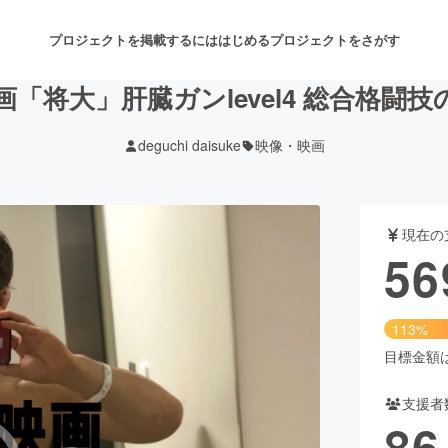
プロジェクトを掲載するには
はじめる
プロジェクトをさがす
「将大」肝臓ガンlevel4 総合格闘
deguchi daisuke
映像・映画
注目のリターン
注目の新着プロジェクト
募集終了が近いプロジェクト
も
現在の
音楽
舞台・パフォーマンス
56
ゲーム・サービス開発
フード・飲食店
113%
書籍・雑誌出版
アニメ・漫画
目標金額は5
支援者
チャレンジ
ビューティー・ヘルスケ
86