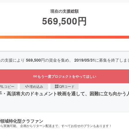
現在の支援総額
569,500
円
人の支援により
569,500
円の資金を集め、
2019/05/31
に募集を終了しま
もう一度プロジェクトをやってほしい
RLコピー
埋め込み
QRコード
選手・高須将大のドキュメント映画を通して、困難に立ち向かう
領域特化型クラファン
から実施可能。 企画からリターン配送まで、すべてお任せのプランもあります！