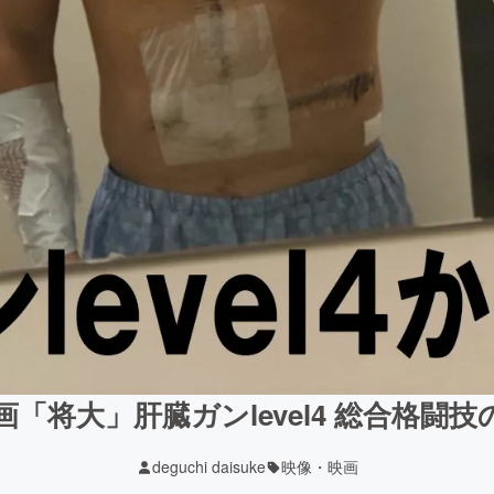
「将大」肝臓ガンlevel4 総合格闘
deguchi daisuke
映像・映画