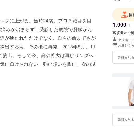
目
ングに上がる。当時24歳。プロ３戦目を目
1,000
円
腹の痛みが治まらず、受診した病院で肝臓がん
高須将大・制
道が断たれただけでなく、自らの命までもが
支援者：2
お届け予定
出するも、その後に再発。2018年8月、11
て摘出。そして今、高須将大は再びリングへ
詳細を見
気に負けられない」強い想いを胸に、次の試
詳細を見