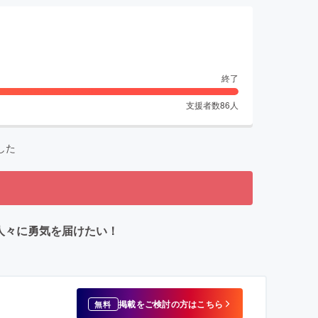
終了
支援者数
86
人
した
人々に勇気を届けたい！
掲載をご検討の方はこちら
無料