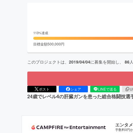
113
%達成
目標金額
500,000
円
このプロジェクトは、
2019/04/04
に募集を開始し、
86
ポスト
シェア
LINEで送る
U
24歳でレベル4の肝臓ガンを患った総合格闘技
エンタメ
手数料0円